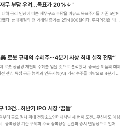
 재무 부담 우려…목표가 20%↓"
 대해 금리 인상에 따른 재무구조 부담을 이유로 목표주가를 기존 5만원
향했다. 현대제철의 전 거래일 종가는 2만4800원이다. 투자의견은 '매
들의 업황 부진으로 판매량 개선세가 더
, 美 로봇 규제의 수혜주⋯4분기 사상 최대 실적 전망”
미 로봇 공급망 재편의 수혜를 입을 것으로 분석했다. 중국산 제품의 대체
전 센싱 독점 공급 능력과 인공지능(AI) 기판 수주를 바탕으로 4분기 사
B증권 리서치본부장은 "최근 미국 연방통
 이어 중국 인공지능(AI) 휴머
 13건…하반기 IPO 시장 ‘꿈틀’
내달부터 공모 절차 확대 전망소노인터내셔널 세 번째 도전…무신사도 예심
 구체화 주목 중복상장 논란과 증시 변동성으로 얼어붙