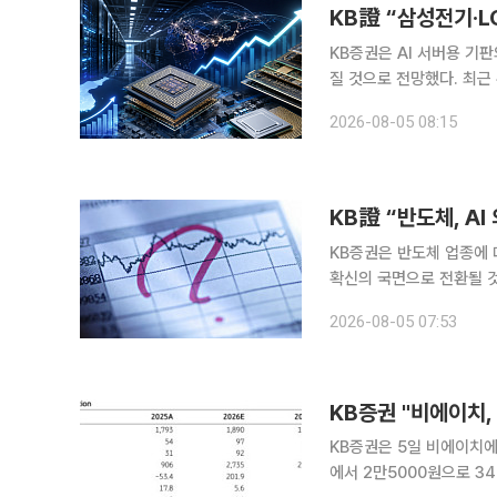
KB증권은 AI 서버용 기
질 것으로 전망했다. 최근
최선호주로 제시했다. 이창민 KB증권 연구원은 5일 “기판 업체들의 2분기 호실적과 하반기 실적
2026-08-05 08:15
전망치 상향이 이어지고 있
KB證 “반도체, A
KB증권은 반도체 업종에 
확신의 국면으로 전환될 것으로 전망한다고 5
글, 아마존 등 주요 클라
2026-08-05 07:53
라우드 생산능력 예약이 사
KB증권 "비에이치,
KB증권은 5일 비에이치에
에서 2만5000원으로 3