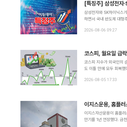
삼성전자와 SK하이닉스가 
하면서 국내 반도체 대형주에도 매도세가
자는 전날보다 1.73% 내
2026-08-06 09:27
코스피, 월요일 급
코스피 지수가 외국인의 순
도 이틀 만에 모두 회복했
전히 높은 수준에 머물러 
2026-08-05 17:33
한국거래소에 따르면 코스피
이지스운용, 홈플러스
이지스자산운용이 홈플러스
만기를 1년 연장했다. 금
이지만 구체적인 매각 일정은 정해지지 않았다. 5일