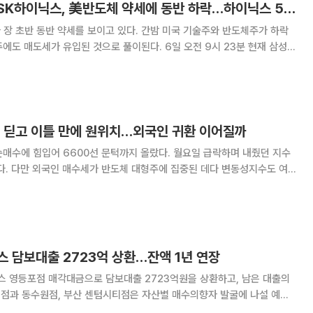
[특징주] 삼성전자·SK하이닉스, 美반도체 약세에 동반 하락…하이닉스 5%↓
장 초반 동반 약세를 보이고 있다. 간밤 미국 기술주와 반도체주가 하락
 유입된 것으로 풀이된다. 6일 오전 9시 23분 현재 삼성전
린 24만1750원에 거래되고 있다. SK하이닉스는 5.94% 하락한 156만
9000원을 기록하고 있다. 간밤 뉴욕증시에서 다우존스3
락 딛고 이틀 만에 원위치…외국인 귀환 이어질까
매수에 힘입어 6600선 문턱까지 올랐다. 월요일 급락하며 내줬던 지수
다. 다만 외국인 매수세가 반도체 대형주에 집중된 데다 변동성지수도 여
추세적 반등 여부를 확인하기까지 시간이 필요하다는 분석이 나온다. 5일
 지수는 전 거래일 대비 239.31포인트(
 담보대출 2723억 상환…잔액 1년 연장
 영등포점 매각대금으로 담보대출 2723억원을 상환하고, 남은 대출의
천점과 동수원점, 부산 센텀시티점은 자산별 매수의향자 발굴에 나설 예정
 금융투자업계에 따르면 이지스자산운용은 이날