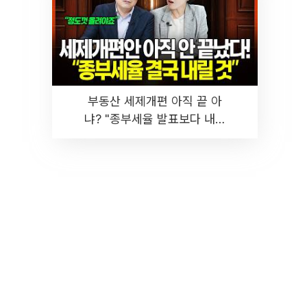
부동산 세제개편 아직 끝 아
냐? "종부세율 발표보다 내릴
것" 장기거주·양도세 전망 I 집
땅지성 I 김인만, 진미윤