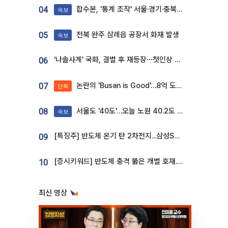
합수본, '통계 조작' 서울·경기·충북 선관위 등 추가 압수수색
04
속보
전북 완주 삼례읍 공장서 화재 발생
05
속보
‘나솔사계’ 국화, 결별 후 재등장⋯첫인상 투표 휩쓸고 ‘인기녀’ 등극
06
논란의 'Busan is Good'…8억 도시브랜드, 용산 대통령실 CI 업체가 수행
07
단독
서울도 '40도'…오늘 노원 40.2도 기록
08
속보
[특징주] 반도체 온기 탄 2차전지...삼성SDI, 장 초반 7% 넘게 껑충
09
[증시키워드] 반도체 충격 뚫은 개별 호재...포스코퓨처엠·에코프로·한화솔루션 '눈길'
10
최신 영상