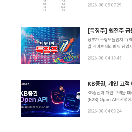
은 '매수'를 유지했다. 비에이치는 올 2분기 매출액 4142억원, 영업이익 79억원을 기록했다. 매출
2026-08-05 07:29
액은 전년 동기 대비 6%
[특징주] 원전주 급
정부가 소형모듈원자로(S
빌 게이츠 테라파워 창업자
보이고 있다. 4일 한국거래소에 따르면 오전 10시 32분 기준 GS건설(11.55%), 한전산업
2026-08-04 10:45
(6.63%), 대우건설(6.1
KB증권, 개인 고객 
KB증권이 개인 고객을 대상
(B2B) Open API 사
권은 지난달 20일부터 개인
2026-08-04 09:24
고객이 직접 개발한 프로