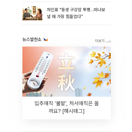
차인표 "동생 구강암 투병…떠나보
낼 때 가장 힘들었다”
뉴스발전소
입추매직 '불발', 처서매직은 올
까요? [해시태그]