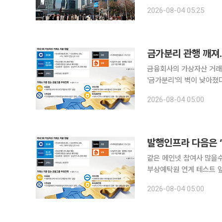
었던 기업공개(IPO) 시
2026-08-04 05:25
를 청구한 데 이어 소노인
금융회사의 가상자산 거래
'금가분리'의 벽이 낮아졌
과 토큰증권(STO), 실
2026-08-04 05:00
못한 금융그룹들이 펀드와
같은 메인넷 참여사 많을수
부상예탁원 연계 테스트 앞두고 독자 개발서
증권사들이 같은 메인넷(
2026-08-04 05:00
를 안게 됐다. 동일한 원