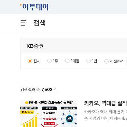
검색
전체
1주
1개월
1년
직접입력
검색결과 총
7,502
건
카카오, 역대급 실
카카오가 역대 최대 분기
존 사업의 이익 체력은 확
불확실성이 겹친 영향이다.