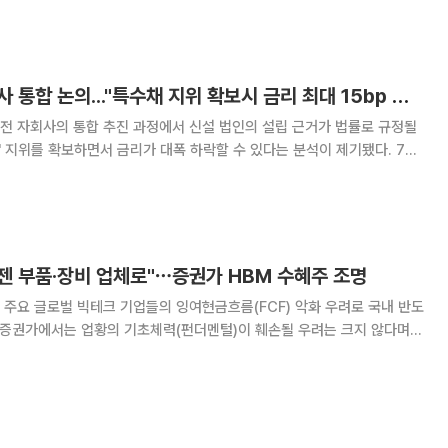
될 것으로 내다봤다. 7일 금융투자업계에 따르면 카카오의 2분
한전 5개 발전 자회사 통합 논의..."특수채 지위 확보시 금리 최대 15bp 하락 기대"
전 자회사의 통합 추진 과정에서 신설 법인의 설립 근거가 법률로 규정될
' 지위를 확보하면서 금리가 대폭 하락할 수 있다는 분석이 제기됐다. 7일
통부는 이달 2일 코레일과 수서고속철도(SR)의 기업결합을 승인했다. 코
언급은 2017~2018년에도 있
 이젠 부품·장비 업체로"⋯증권가 HBM 수혜주 조명
주요 글로벌 빅테크 기업들의 잉여현금흐름(FCF) 악화 우려로 국내 반도
, 증권가에서는 업황의 기초체력(펀더멘털)이 훼손될 우려는 크지 않다며
6일 금융투자업계에 따르면 증권사들은 공통적으
에 탄력적인 반등 랠리가 나타날 것이라는 전