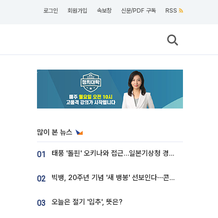
로그인
회원가입
속보창
신문/PDF 구독
RSS
많이 본 뉴스
태풍 '돌핀' 오키나와 접근…일본기상청 경로 업데이트
01
빅뱅, 20주년 기념 '새 뱅봉' 선보인다⋯콘서트 앞두고 팝업 개최
02
오늘은 절기 '입추', 뜻은?
03