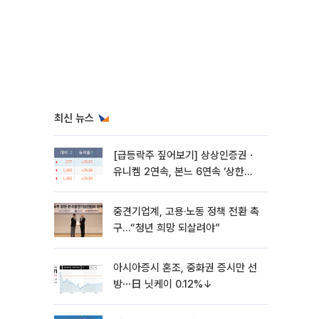
최신 뉴스
[급등락주 짚어보기] 상상인증권ㆍ
유니켐 2연속, 본느 6연속 ‘상한
가’⋯M&A 훈풍 분 증시
중견기업계, 고용·노동 정책 전환 촉
구…“청년 희망 되살려야”
아시아증시 혼조, 중화권 증시만 선
방⋯日 닛케이 0.12%↓