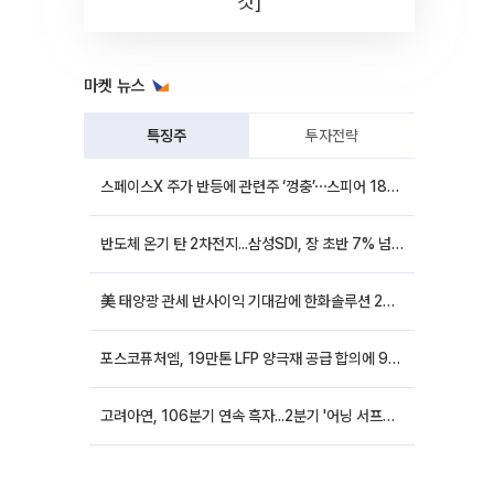
컷]
마켓 뉴스
특징주
투자전략
스페이스X 주가 반등에 관련주 ‘껑충’⋯스피어 18%ㆍ에이치브이엠 12%↑
반도체 온기 탄 2차전지...삼성SDI, 장 초반 7% 넘게 껑충
美 태양광 관세 반사이익 기대감에 한화솔루션 20%대·OCI홀딩스 14%대 급등
포스코퓨처엠, 19만톤 LFP 양극재 공급 합의에 9%대 강세
고려아연, 106분기 연속 흑자...2분기 '어닝 서프라이즈'에 장 초반 12%대 강세