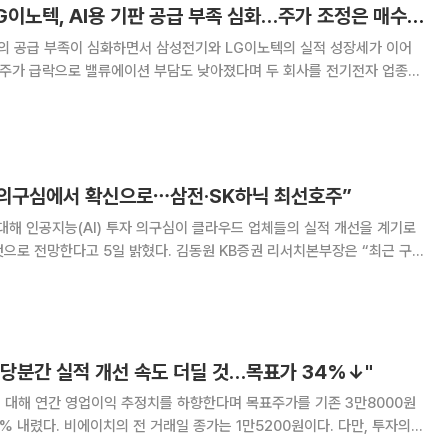
KB證 “삼성전기·LG이노텍, AI용 기판 공급 부족 심화…주가 조정은 매수 기회”
판의 공급 부족이 심화하면서 삼성전기와 LG이노텍의 실적 성장세가 이어
 주가 급락으로 밸류에이션 부담도 낮아졌다며 두 회사를 전기전자 업종
다”며 “최근 반복된 급격한 주가 조정은 중
I 의구심에서 확신으로⋯삼전·SK하닉 최선호주”
대해 인공지능(AI) 투자 의구심이 클라우드 업체들의 실적 개선을 계기로
일 밝혔다. 김동원 KB증권 리서치본부장은 “최근 구
우드서비스제공자(CSP) 업체들은 실적 컨퍼런스콜을 통해 2028년까지 클
실상 완료됐다고 밝혔다”며 “향후 3
 당분간 실적 개선 속도 더딜 것…목표가 34%↓"
 대해 연간 영업이익 추정치를 하향한다며 목표주가를 기존 3만8000원
4% 내렸다. 비에이치의 전 거래일 종가는 1만5200원이다. 다만, 투자의견