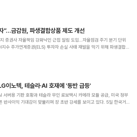
보대출 5800억원 가운데 2723억원을 상환
막자”…금감원, 파생결합상품 제도 개선
지 증권사 자율책임 강화낙인 근접 알림 도입…자율점검 주기 분기 단위
상품 설계와 심사, 판매 후 관리 단계까지 증권사의 자율책임을 강화하는 방
. 금융감독원은 5일 금융투자협회, 주요 증권사 임
G이노텍, 테슬라·AI 호재에 '동반 급등'
I 서버용 기판 호황과 테슬라 무인 로보택시 카메라 모듈 공급, 미국 정부
반사이익 기대감이 맞물리며 장 초반 강세를 보이고 있다. 5일 한국거
분 기준 삼성전기는 전 거래일 대비 11.65% 오른 135만2000원에, LG
 60만4000원에 거래되고