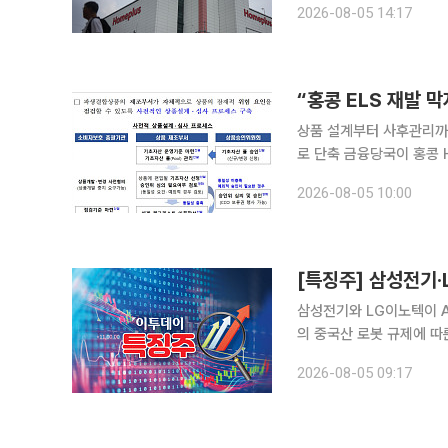
2026-08-05 14:17
만기가 도래한 홈플러스 담
“홍콩 ELS 재발 
상품 설계부터 사후관리까
로 단축 금융당국이 홍콩 H지수 주가연계증권(ELS) 투자자 손실 사태 재발을 막기 위해 파생결합상
품 제도 개선에 나선다. 
2026-08-05 10:00
안이 핵심이다
[특징주] 삼성전기·L
삼성전기와 LG이노텍이 A
의 중국산 로봇 규제에 따른 
래소에 따르면 오전 9시 8
2026-08-05 09:17
이노텍은 15.05% 오른