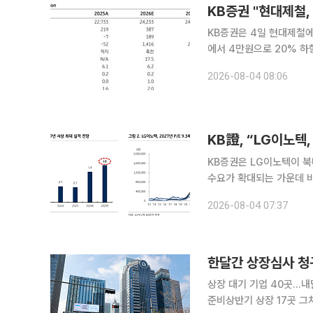
KB증권 "현대제철,
KB증권은 4일 현대제철에
에서 4만원으로 20% 하
수'를 유지했다. 최용현 KB증권 연구원은 "목표주가 하향은 금리 인상에 따른 재무 구조 부담, 가격
2026-08-04 08:06
효과에도 불구하고 수요가
KB證, “LG이노텍
KB증권은 LG이노텍이 북
수요가 확대되는 가운데 비
상 최대 실적 달성이 기대된다는 진단이다. 4일 김동원 K
2026-08-04 07:37
신위원회(FCC)는 반도체에
한달간 상장심사 청구
상장 대기 기업 40곳…
준비상반기 상장 17곳 그쳐…중복상장 기준