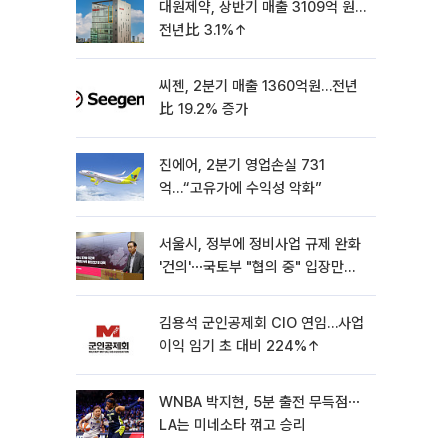
대원제약, 상반기 매출 3109억 원…
전년比 3.1%↑
씨젠, 2분기 매출 1360억원…전년
比 19.2% 증가
진에어, 2분기 영업손실 731
억…“고유가에 수익성 악화”
서울시, 정부에 정비사업 규제 완화
'건의'⋯국토부 "협의 중" 입장만
[종합]
김용석 군인공제회 CIO 연임…사업
이익 임기 초 대비 224%↑
WNBA 박지현, 5분 출전 무득점⋯
LA는 미네소타 꺾고 승리