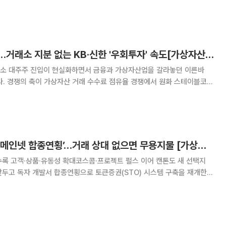
장이 하반기 들어 회복 추세로 돌아섰다. 지난달 13개 기업이 상장예비심사
터내셔널과 무신사 등 대어급 기업도 증시
금가분리 관행 깨져…거래소 지분 없는 KB·신한 '우회투자' 속도[가상자산 경쟁 Next 라운드]①
소 대주주 진입이 현실화하면서 금융과 가상자산업을 갈라놓던 이른바
다. 경쟁의 축이 가상자산 거래 수수료 점유율 경쟁에서 원화 스테이블코인
물연계자산(RWA)의 발행·유통망으로 옮겨가면서 거래소 지분을 확보하지
 블록체인 인프라 투자 등으로 우회 투자하는 전략적
발행인프라 다음은 ‘메인넷 합종연횡’…거래 상대 없으면 무용지물 [가상자산 경쟁 Next 라운드]②
록 고객·상품·유동성 확대코스콤·프로젝트 펄스 이어 캔톤도 새 선택지
 합종연횡으로 토큰증권(STO) 시스템 구축을 재개한
독자 생태계를 보유한 블록체인 네트워크)을 공유할 금융사 확보라는 과제
장에 참여하는 증권사가 많을수록 상품을 판매할 고