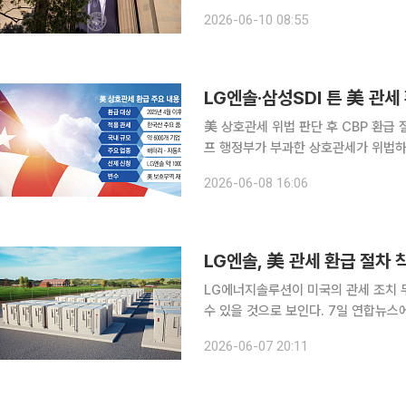
결된 상호관세를 일괄적으로 환급하는 
2026-06-10 08:55
섰다. 9일(현지시간) 폴리티코에 
美 상호관세 위법 판단 후 CBP 환급 절차
프 행정부가 부과한 상호관세가 위법하
있다. 미국 세관국경보호국(CBP)이 
2026-06-08 16:06
기업들이 이미 납부한 관세를 돌려받기
LG엔솔, 美 관세 환급 절차
LG에너지솔루션이 미국의 관세 조치 
수 있을 것으로 보인다. 7일 연합뉴스에 따르면 LG에너지솔루션은 미국 법원의 관세 부과 조치 무
효 판결로 올해 4월 관세 환급 신청을 
2026-06-07 20:11
계는 현시점 기준 환급금을 1000억원