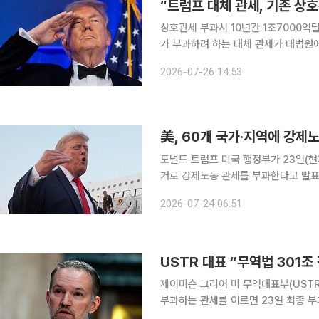
“트럼프 대체 관세, 기존 상
상호관세 부과시 10년간 1조7000억
가 부과하려 하는 대체 관세가 대법원
다. 25일(현지시간) 경제 전문매체 포천 등에 따르면 비영리단체 ‘책임 있는 연방예산위원회
2026-07-26 14:53
(CRFB)’는 최근 ‘301조와 338조
美, 60개 국가·지역에 강제노
도널드 트럼프 미국 행정부가 23일(현
거로 강제노동 관세를 부과한다고 발표했
12.5%의 관세율이 적용된다. 미 동부 시
2026-07-24 06:51
그통신에 따르면 새로운 관세는 통상법
USTR 대표 “무역법 301조
제이미슨 그리어 미 무역대표부(USTR
부과하는 관세를 이르면 23일 최종 부과할 것이라고 밝혔다
상원 금융위원회에 출석해 모두발언 서