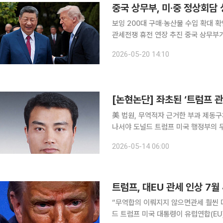
중국 상무부, 미·중 정상회담
보잉 200대 구매·농산물 수입 확대 
관세전쟁 휴전 연장 추진 중국 상무부가 지난주 미·중 정상회담에서 도출한 합의 결과를 공식적으로
발표했다. 20일 블룸버그통신에 따르면 상무부는 미주·대양주사(司, 한국 정부부처 ‘국’에 해당) 책
2026-05-20 14:10
임자 명의의 문답 형태 성명을 통해 12
[논현논단] 좌초된 ‘트럼프 관
美 법원, 무역적자 근거한 부과 제동구
나서야 도널드 트럼프 미국 행정부의 무역법 제122조 관세가 다시 법원 문턱에서 제동이 걸렸다. 미
연방대법원이 국제비상경제권한법(IEEP
2026-05-14 06:00
프 대통령은 곧바로 1974년 무역법 
트럼프, 대EU 관세 인상 7월
“무역합의 이뤄지지 않으면관세 훨씬 더
드 트럼프 미국 대통령이 유럽연합(EU