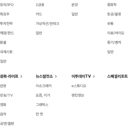
장외/IPO
2금융
분양
중화학
특징주
카드
일반
항공/물류
투자전략
가상자산/핀테크
유통
채권/펀드
일반
의료/바이오
환율
중기/벤처
국제시황
일반
일반
문화·라이프
뉴스발전소
이투데이TV
스페셜리포트
관광
이슈크래커
e스튜디오
방송/TV
요즘, 이거
랭킹영상
영화
그래픽스
음악
한 컷
공연/출판