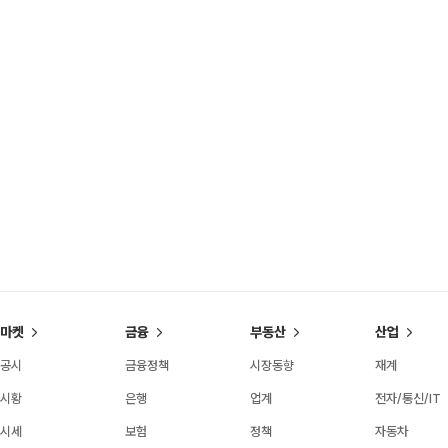
마켓
금융
부동산
산업
공시
금융정책
시장동향
재계
시황
은행
업계
전자/통신/IT
시세
보험
정책
자동차