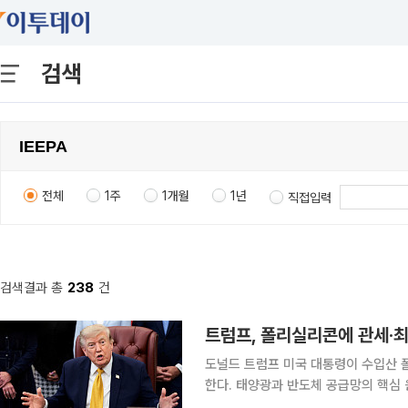
검색
전체
1주
1개월
1년
직접입력
검색결과 총
238
건
트럼프, 폴리실리콘에 관세·
도널드 트럼프 미국 대통령이 수입산
한다. 태양광과 반도체 공급망의 핵심
를 낮추려는 조치다. 이번 조처로 한국 기업에 