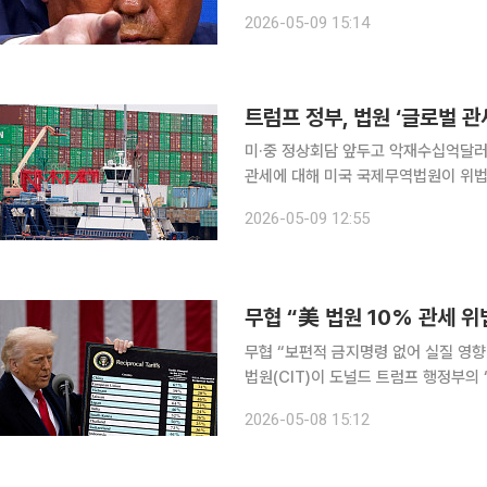
연기하기로 했다. 다만 시한 내 미국과
2026-05-09 15:14
트럼프 정부, 법원 ‘글로벌 관
미·중 정상회담 앞두고 악재수십억달러
관세에 대해 미국 국제무역법원이 위법
송 패소 이후 새 법적 근거를 내세워
2026-05-09 12:55
전략이 다시 시
무협 “美 법원 10% 관세 
무협 “보편적 금지명령 없어 실질 영향 제한적
법원(CIT)이 도널드 트럼프 행정부의 
업들의 관세 부담은 당분간 이어질 전
2026-05-08 15:12
명령은 내리지 않으면서 실제 효력은 