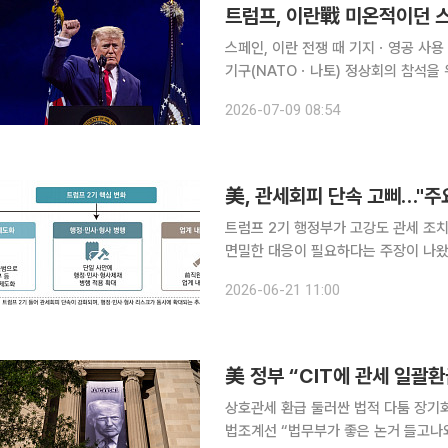
스페인, 이란 전쟁 때 기지ㆍ영공 사용 불허
기구(NATOㆍ나토) 정상회의 참석을
절을 언급하며 스페인을 맹비난했다. 
2026-07-09 08:54
을 지원하지 않은 데다, NATO 방위
美, 관세회피 단속 고삐…"주
트럼프 2기 행정부가 고강도 관세 조
면밀한 대응이 필요하다는 주장이 나왔
로 확대되는 흐름이다. 한국무역협회 국제무역통상연구원이 21일 발표한 ‘美 관세회피 대응 강화
2026-06-21 11:00
동향’ 보고서에 따르면, 최근 미국의 
美 정부 “CIT에 관세 일괄
상호관세 환급 둘러싼 법적 다툼 장기화
법조계선 “법무부가 좋은 논거 들고나와” 도널드 트럼프 미국 행정부가 위법하게 징수한 