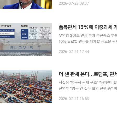
2026-07-23 08:07
상대로 강제노동으로 생산된 제품 대응
무역법 301조 관세 부과 추진중소 부품사 공급망 타격 우려
10% 글로벌 관세를 대체할 새로운 
다. 기존 품목관세와 더불어 배터리·자
2026-07-21 17:44
더 센 관세 온다…트럼프, 관세
사실상 ‘영구적 관세 구조’ 개편한미 
산업부 “양국 간 실무 협의 진행 중” 
드 트럼프 행정부의 관세 장벽은 오히
2026-07-21 16:53
을 포함해 세계 각국의 관세 부담이 