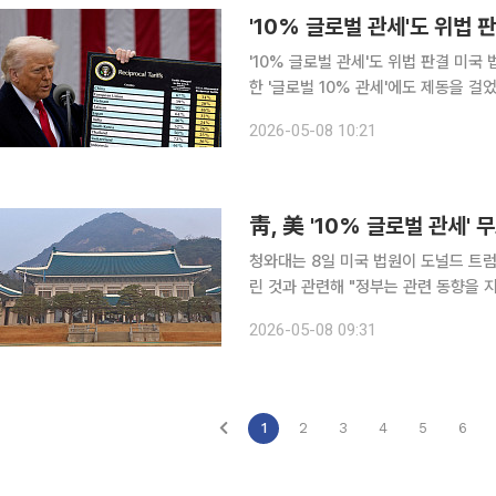
'10% 글로벌 관세'도 위법 판결 미국 법원이 도널드 트럼프 미국 대통령이 상호관세를 대신해 도입
한 '글로벌 10% 관세'에도 제동을 
럼프 행정부가 전 세계 무역 상대국을 
2026-05-08 10:21
당화될 수 없다고 판단했습니다. 이번 
靑, 美 '10% 글로벌 관세'
청와대는 8일 미국 법원이 도널드 트럼
린 것과 관련해 "정부는 관련 동향을 
보라는 원칙하에 차분히 대응해나갈 계획"이라고 밝혔다. 청와대
2026-05-08 09:31
"이번 판결은 지난 3월 초 미국 내 제기
1
2
3
4
5
6