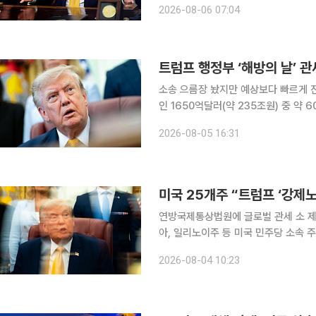
2026-08-06 07:04
룸버그통신에 따르면 미국 행정부 내에
트럼프 행정부 ‘해방의 날’ 관
소송 으름장 놨지만 예상보다 빠르게 진행 도널드 트럼프 미국 행정부가 ‘해방의 날’ 관세
인 1650억달러(약 235조원) 중 약 60
간) 영국 일간 파이낸셜타임스(FT)에
2026-08-05 16:31
제출한 
미국 25개주 “트럼프 ‘강제노
연방국제통상법원에 글로벌 관세 소 제기"대법
아, 일리노이주 등 미국 민주당 소속 
관세가 불법이라고 주장하며 소송을 제기했다. 3일(현지시간) 블룸버그통신에 따르
2026-08-04 10:23
연방국제통상법원에 도널드 트럼프 행정