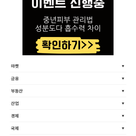
마켓
금융
부동산
산업
경제
국제