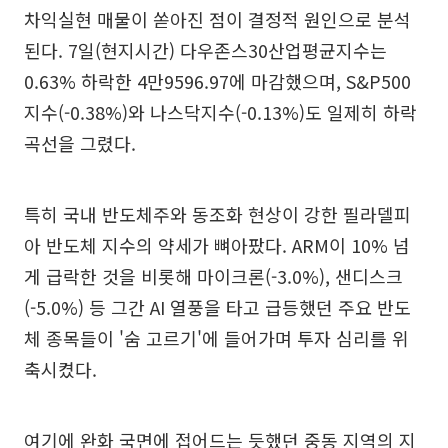
차익실현 매물이 쏟아진 점이 결정적 원인으로 분석
된다. 7일(현지시간) 다우존스30산업평균지수는
0.63% 하락한 4만9596.97에 마감했으며, S&P500
지수(-0.38%)와 나스닥지수(-0.13%)도 일제히 하락
곡선을 그렸다.
특히 국내 반도체주와 동조화 현상이 강한 필라델피
아 반도체 지수의 약세가 뼈아팠다. ARM이 10% 넘
게 급락한 것을 비롯해 마이크론(-3.0%), 샌디스크
(-5.0%) 등 그간 AI 열풍을 타고 급등했던 주요 반도
체 종목들이 '숨 고르기'에 들어가며 투자 심리를 위
축시켰다.
여기에 완화 국면에 접어드는 듯했던 중동 지역의 지