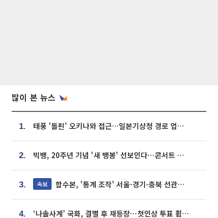
많이 본 뉴스
태풍 '돌핀' 오키나와 접근…일본기상청 경로 업데이트
1.
빅뱅, 20주년 기념 '새 뱅봉' 선보인다⋯콘서트 앞두고 팝업 개최
2.
합수본, '통계 조작' 서울·경기·충북 선관위 등 추가 압수수색
속보
3.
‘나솔사계’ 국화, 결별 후 재등장⋯첫인상 투표 휩쓸고 ‘인기녀’ 등극
4.