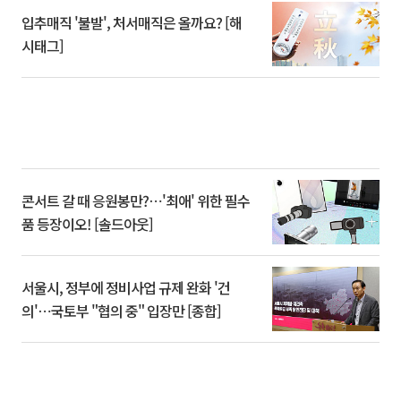
입추매직 '불발', 처서매직은 올까요? [해
시태그]
콘서트 갈 때 응원봉만?⋯'최애' 위한 필수
품 등장이오! [솔드아웃]
서울시, 정부에 정비사업 규제 완화 '건
의'⋯국토부 "협의 중" 입장만 [종합]