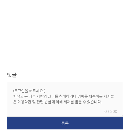
댓글
0 / 300