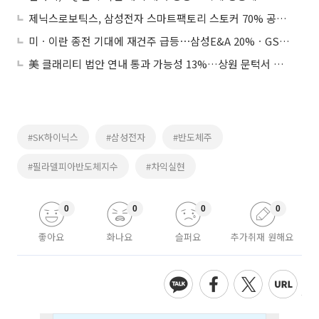
제닉스로보틱스, 삼성전자 스마트팩토리 스토커 70% 공급 기대감에 상승세
미ㆍ이란 종전 기대에 재건주 급등⋯삼성E&A 20%ㆍGS건설 9%↑
美 클래리티 법안 연내 통과 가능성 13%…상원 문턱서 제동
#SK하이닉스
#삼성전자
#반도체주
#필라델피아반도체지수
#차익실현
0
0
0
0
좋아요
화나요
슬퍼요
추가취재 원해요