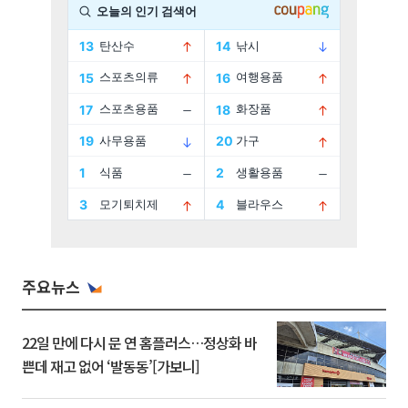
주요뉴스
22일 만에 다시 문 연 홈플러스…정상화 바
쁜데 재고 없어 ‘발동동’[가보니]