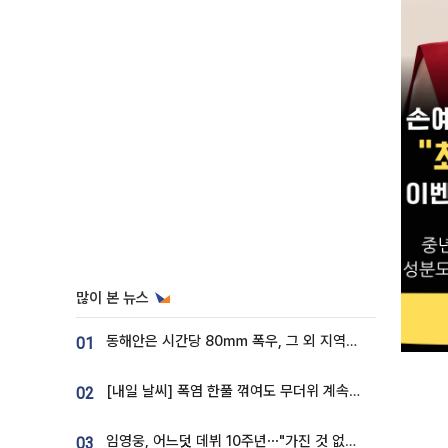
많이 본 뉴스
동해안은 시간당 80㎜ 폭우, 그 외 지역은 폭염…‘극과 극 날씨’
01
[내일 날씨] 폭염 한풀 꺾여도 무더위 계속⋯동해안 이틀 연속 비
02
임영웅, 어느덧 데뷔 10주년⋯"가진 것 없던 시절, 내 앞엔 20명의 팬뿐"
03