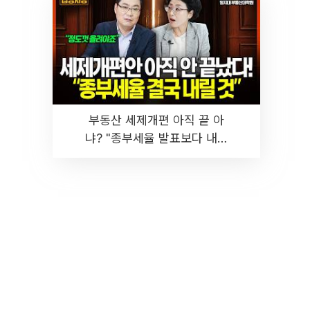
부동산 세제개편 아직 끝 아
냐? "종부세율 발표보다 내릴
것" 장기거주·양도세 전망 I 집
땅지성 I 김인만, 진미윤