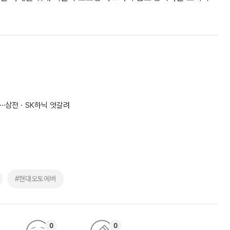
경신⋯삼전ㆍSK하닉 엇갈려
#현대오토에버
0
0