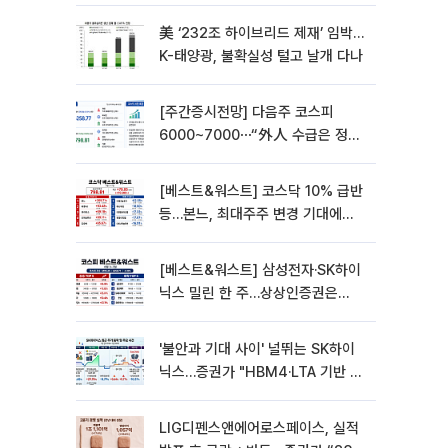
美 ‘232조 하이브리드 제재’ 임박…
K-태양광, 불확실성 털고 날개 다나
[주간증시전망] 다음주 코스피
6000~7000⋯“外人 수급은 정책
이 변수”
[베스트&워스트] 코스닥 10% 급반
등…본느, 최대주주 변경 기대에
270% 폭등
[베스트&워스트] 삼성전자·SK하이
닉스 밀린 한 주…상상인증권은
85% 급등
'불안과 기대 사이' 널뛰는 SK하이
닉스…증권가 "HBM4·LTA 기반 펀
터멘털 견고"
LIG디펜스앤에어로스페이스, 실적