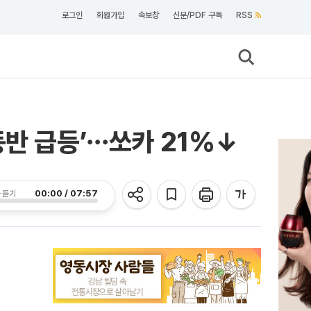
로그인
회원가입
속보창
신문/PDF 구독
RSS
동반 급등’⋯쏘카 21%↓
00:00 / 07:57
 듣기