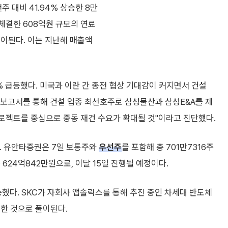
 대비 41.94% 상승한 8만
체결한 608억원 규모의 연료
풀이된다. 이는 지난해 매출액
4% 급등했다. 미국과 이란 간 종전 협상 기대감이 커지면서 건설
 보고서를 통해 건설 업종 최선호주로 삼성물산과 삼성E&A를 제
프로젝트를 중심으로 중동 재건 수요가 확대될 것"이라고 진단했다.
다. 유안타증권은 7일 보통주와
우선주
를 포함해 총 701만7316주
624억842만원으로, 이달 15일 진행될 예정이다.
 상승했다. SKC가 자회사 앱솔릭스를 통해 추진 중인 차세대 반도체
한 것으로 풀이된다.