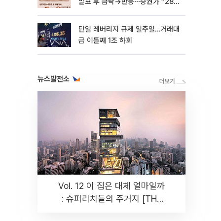
발표 후 급락→반등⋯증권가 “28년
까지 튼튼”
단일 레버리지 규제 일주일…거래대
금 이틀째 1조 하회
뉴스발전소
Vol. 12 이 집은 대체 얼마일까
: 슈퍼리치들의 주거지 [THE
RARE]