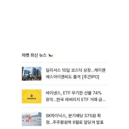
마켓 최신 뉴스
딜리셔스 10일 코스닥 상장…케이앤
에스아이앤씨도 출격 [주간IPO]
바이낸스, ETF 무기한 선물 74%
장악…한국 레버리지 ETF 거래 급
증 [e가상자산]
SK하이닉스, 분기배당 375원 확
정…주주환원책 9월로 앞당겨 발표