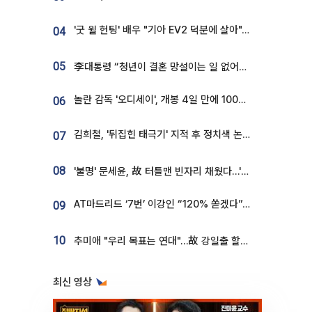
'굿 윌 헌팅' 배우 "기아 EV2 덕분에 살아"…교통사고 후 안전성 극찬
04
05
李대통령 “청년이 결혼 망설이는 일 없어야...제도상 불이익 조사”
놀란 감독 '오디세이', 개봉 4일 만에 100만 돌파⋯'왕사남' 보다 빠르다
06
김희철, '뒤집힌 태극기' 지적 후 정치색 논란…"좌우 떠나 우리나라 국기"
07
08
'불명' 문세윤, 故 터틀맨 빈자리 채웠다…'거북이' 눈물의 최종 우승
AT마드리드 ‘7번’ 이강인 “120% 쏟겠다”⋯시메오네 감독 “필요한 선수”
09
10
추미애 "우리 목표는 연대"…故 강일출 할머니 흉상 제막
최신 영상