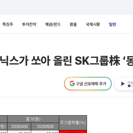
특징주
투자전략
채권/펀드
환율
국제시황
일반
닉스가 쏘아 올린 SK그룹株 ‘
기사
구글 선호매체 추가