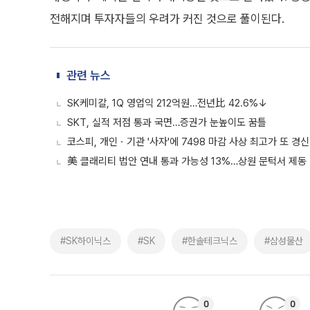
전해지며 투자자들의 우려가 커진 것으로 풀이된다.
관련 뉴스
SK케미칼, 1Q 영업익 212억원…전년比 42.6%↓
SKT, 실적 저점 통과 국면…증권가 눈높이도 꿈틀
코스피, 개인ㆍ기관 '사자'에 7498 마감 사상 최고가 또 
美 클래리티 법안 연내 통과 가능성 13%…상원 문턱서 제동
#SK하이닉스
#SK
#한솔테크닉스
#삼성물산
0
0