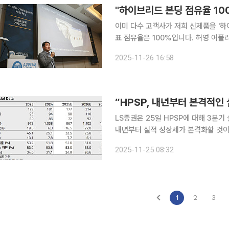
이미 다수 고객사가 저희 신제품을 '하
표 점유율은 100%입니다. 허영 어플라이드 머티어리얼즈 코리아(이하 어플라이드) 디렉터는 26일
서울 강남구에서 열린 ‘신기술 발표 기
2025-11-26 16:58
이 밝혔다. 해당 제품을 통해 반도체 
“HPSP, 내년부터 본격적인
LS증권은 25일 HPSP에 대해 3분
내년부터 실적 성장세가 본격화할 것이라
했다. HPSP의 전 거래일 종가는 2만6000원대 후반 수준
2025-11-25 08:32
액 320억 원, 영업이익 150억 원을 
1
2
3