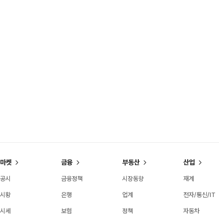
마켓
금융
부동산
산업
공시
금융정책
시장동향
재계
시황
은행
업계
전자/통신/IT
시세
보험
정책
자동차