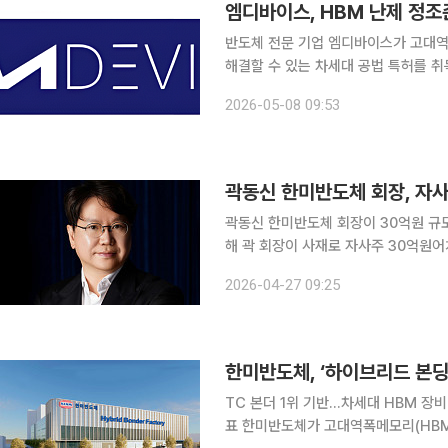
엠디바이스, HBM 난제 정조
반도체 전문 기업 엠디바이스가 고대역
해결할 수 있는 차세대 공법 특허를 취득했다고 8일 밝혔다. 
퍼(W2W) 및 다이 투 웨이퍼(D2W)
2026-05-08 09:53
법으로, 기존 HBM 제조 방식의 구조
곽동신 한미반도체 회장, 자사
곽동신 한미반도체 회장이 30억원 규모의 자사주 매입을
해 곽 회장이 사재로 자사주 30억원어
계획에 따른 것이다. 취득 단가는 주당 31만5407원이다. 이번 매입으로 곽 회장이 2023년 이후
2026-04-27 09:25
취득한 자사주 규모는 총 565억원으로
한미반도체, ‘하이브리드 본딩
TC 본더 1위 기반…차세대 HBM 장
표 한미반도체가 고대역폭메모리(HBM) 핵심 장비 시장에서 ‘TC 본더’ 1위 지위를 유지하는 동시