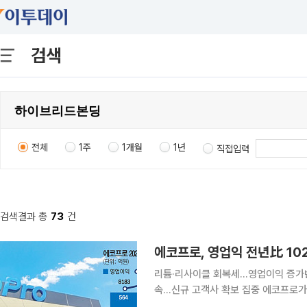
검색
전체
1주
1개월
1년
직접입력
검색결과 총
73
건
에코프로, 영업익 전년比 10
리튬·리사이클 회복세…영업이익 증가
속…신규 고객사 확보 집중 에코프로가 리튬 사업과 리사이클 부문의 실적 개선에 힘입어 올해 2분
기 영업이익이 지난해 같은 기간보다 