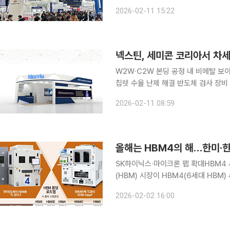
장비 중요성이 커지면서 HBM용 핵심 
2026-02-11 15:22
체 클러스터 등 대규모 설비 투자가 예
넥스틴, 세미콘 코리아서 차세대 
W2W·C2W 본딩 공정 내 비메탈 보
칩렛 수율 난제 해결 반도체 검사 장비 기업 넥스틴 11~13일 서울 코엑스에서 개최되는 국내 최대
반도체 전시회 ‘세미콘 코리아 2026
2026-02-11 08:59
장비 ‘IRIS-III’를 전격 출시했다. IRI
올해는 HBM4의 해…한미·
SK하이닉스·마이크론 팹 확대HBM4 시대…TC본
(HBM) 시장이 HBM4(6세대 HB
장비)를 둘러싼 장비업체 간 경쟁도 한
2026-02-02 16:00
산이 2월부터 시작되면서 HBM 제조