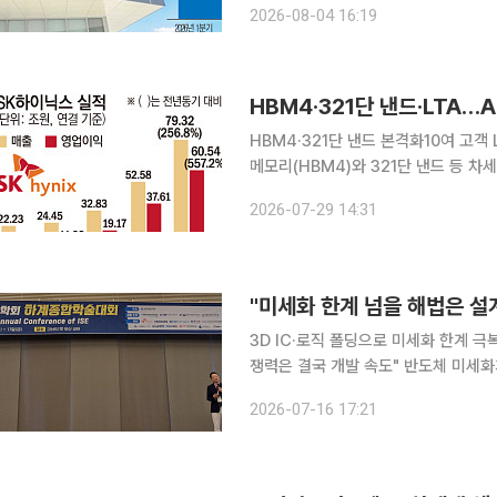
2026-08-04 16:19
것으로 예상하면서도 신규 고객사 확보
HBM4·321단 낸드·LTA…
HBM4·321단 낸드 본격화10여 고객 LTA 마
메모리(HBM4)와 321단 낸드 등 
급을 강화한다. 핵심 고객과 장기공급계
2026-07-29 14:31
"미세화 한계 넘을 해법은 설
3D IC·로직 폴딩으로 미세화 한계 극
쟁력은 결국 개발 속도" 반도체 미세화가 한계에 다다르면서 차세대 반도체 경쟁력은 공정보다 설계
혁신에서 나온다는 제언이 나왔다. 3차원
2026-07-16 17:21
도체 개발이 차세대 경쟁력으로 부상