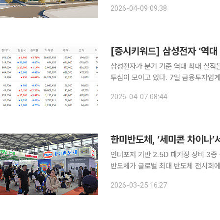
에 차세대 ‘하이브리드 본딩’ 시장 선
2026-04-09 09:38
[증시키워드] 삼성전자 ‘역대
삼성전자가 분기 기준 역대 최대 실적을
투심이 모이고 있다. 7일 금융투자업계에 따르면 이날 네이버페이증권 검색 상위 종목에는 삼성전
자, 삼천당제약, SK하이닉스, 현대차, 대한광통신 등
2026-04-07 08:44
잠정 실적으로 매출 133조원, 영업이익
인터포저 기반 2.5D 패키징 장비 3종 
반도체가 글로벌 최대 반도체 전시회에
시장 공략에 속도를 낸다. 한미반도체는 중국 상하이에서 열리는 ‘2026 세미콘 차이나’에 공식 스
2026-03-25 16:27
폰서로 참가해 ‘2.5D TC 본더 40’과 ‘