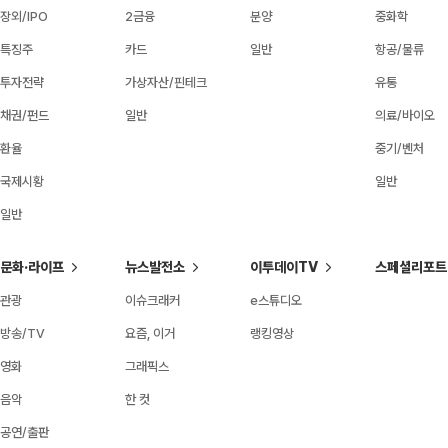
장외/IPO
2금융
분양
중화학
특징주
카드
일반
항공/물류
투자전략
가상자산/핀테크
유통
채권/펀드
일반
의료/바이오
환율
중기/벤처
국제시황
일반
일반
문화·라이프
뉴스발전소
이투데이TV
스페셜리포트
관광
이슈크래커
e스튜디오
방송/TV
요즘, 이거
랭킹영상
영화
그래픽스
음악
한 컷
공연/출판