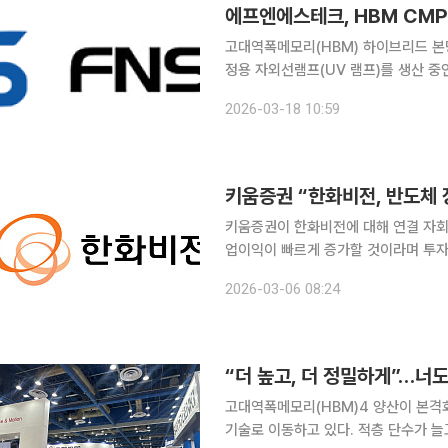
에프엔에스테크, HBM CM
고대역폭메모리(HBM) 하이브리드 본딩
정용 자외선램프(UV 램프)를 생산 
올해부터 본격적인 실적 성장 국면에 진입할 전망이다. 삼성전자외
2026-03-18 10:59
TSMC, 마이크론 등으로 고객사가 다
키움증권 “한화비전, 반도체
키움증권이 한화비전에 대해 연결 자
업이익이 빠르게 증가할 것이라며 투자
으로 상향 조정했다고 6일 밝혔다. 반도체 
2026-03-06 08:24
키움증권 연구원은 한화비전의 실적 
고대역폭메모리(HBM)4 양산이 본격
기술로 이동하고 있다. 적층 단수가 