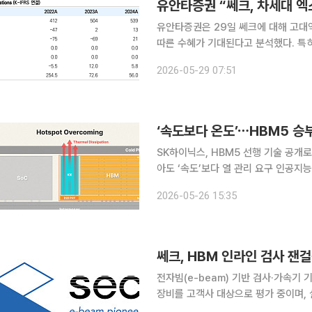
유안타증권은 29일 쎄크에 대해 고대
따른 수혜가 기대된다고 분석했다. 특히
후 실적 성장을 견인할 핵심 사업으로 평가했다. 이날 유안타증권 ‘쎄크-미세
2026-05-29 07:51
중요해진다!’ 보고서에 따르면 쎄크는 전
‘속도보다 온도’⋯HBM5 승
SK하이닉스, HBM5 선행 기술 공개
아도 ‘속도’보다 열 관리 요구 인공지능(AI) 반도체 경쟁의 핵심 축이 ‘속도’에서 ‘온도’로 이동하고
있다. 그래픽처리장치(GPU) 성능이
2026-05-26 15:35
면서 발열 제어 능력이 차세대 AI 메
전자빔(e-beam) 기반 검사·가속기
장비를 고객사 대상으로 평가 중이며, 
2~3분기 시장 진입을 목표로 개발을 진행하고 있는 것