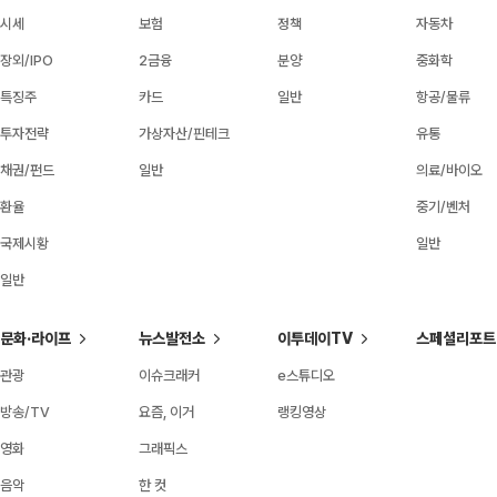
시세
보험
정책
자동차
장외/IPO
2금융
분양
중화학
특징주
카드
일반
항공/물류
투자전략
가상자산/핀테크
유통
채권/펀드
일반
의료/바이오
환율
중기/벤처
국제시황
일반
일반
문화·라이프
뉴스발전소
이투데이TV
스페셜리포트
관광
이슈크래커
e스튜디오
방송/TV
요즘, 이거
랭킹영상
영화
그래픽스
음악
한 컷