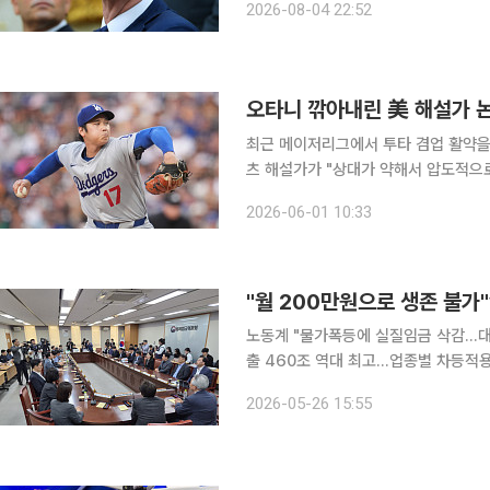
2026-08-04 22:52
하다”고 말했다. 이어 엔화 가치가 약
오타니 깎아내린 美 해설가 논
최근 메이저리그에서 투타 겸업 활약을 
츠 해설가가 "상대가 약해서 압도적으
일본 매체 코코카라 넥스트는 지난달 3
2026-06-01 10:33
지 야구팬들과 통계 전문가들의 반발
노동계 "물가폭등에 실질임금 삭감..
출 460조 역대 최고...업종별 차등적용 필수" 내년도 최저임금 결정을 위한 최
최임위) 2차 전원회의가 26일 열린 
2026-05-26 15:55
기싸움을 벌였다. 노동계는 고