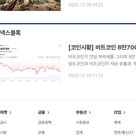
하는 지역문화포털입니다. 기사에 대한 
2023-12-08 09:22
민속마을은 충남 아산시 송악면 설화산
넥스블록
[코인시황] 비트코인 8만70
비트코인이 연일 하락세를 그리며 8만
알트코인과 비트코인의 자금 유출과 가
예상했다. 글로벌 코인시황 중계사이트 코인마켓캡에 따르면 오전 9시 기준 비트코인은 8만 7497
2025-12-24 11:33
달러를 기록했다. 전날보다 1.16% 내린
마켓
금융
부동산
산업
공시
금융정책
시장동향
재계
시황
은행
업계
전자/통신/IT