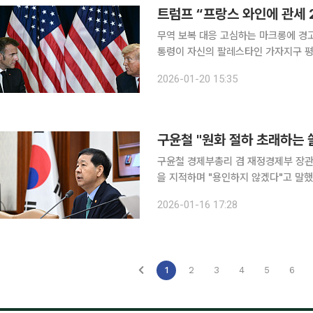
트럼프 “프랑스 와인에 관세 
무역 보복 대응 고심하는 마크롱에 경고
통령이 자신의 팔레스타인 가자지구 평
었다. 19일(현지시간) 블룸버그통신에 따르면 트럼프 대통령은 기자들과 만난 자리에서 에마뉘엘
2026-01-20 15:35
마크롱 프랑스 대통령이 평화위원회 참
구윤철 "원화 절하 초래하는 
구윤철 경제부총리 겸 재정경제부 장관
을 지적하며 "용인하지 않겠다"고 말했다. 구 부총리는 이날 공개된 로이터 인터뷰에서 "
현상이 원화를 끌어내릴 수 있기 때문
2026-01-16 17:28
며 이같이 말했다. 구 부총
1
2
3
4
5
6