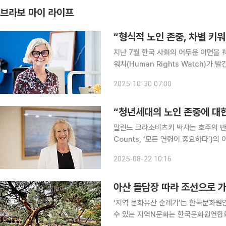
브라보 마이 라이프
“형식적 노인 존중, 차별 키워
지난 7월 한국 사회의 어두운 이면을 
워치(Human Rights Watch)
들(Punished for Getting O
2025-10-30 07:00
정책을 국제 인권의 시각에서 분석했다
“청년세대의 노인 존중에 대한
말린느 크라소비츠키 박사는 호주의 반 
Counts, ‘모든 연령이 중요하다’)
트로 활약한 인물이다. 20일 개최된 
2025-08-22 10:16
뷰에서 연령주의(ageism)를 “우리 
아산 돌담장 따라 조선으로 
‘지역 문화유산 순례기’는 한국문화원
수 있는 지역N문화는 한국문화원연합