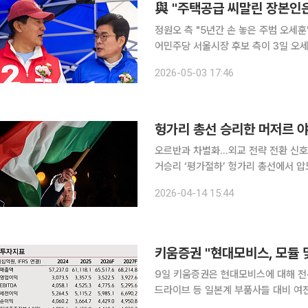
與 "주택공급 씨말린 장본인은
정원오 측 "5년간 손 놓은 주범 오세훈" 직
어민주당 서울시장 후보 측이 3일 오세
린 주범'으로 지목하며 공세 수위를 끌
2026-05-03 17:46
조합'으로 규정한 데 대한 반격으로, 6
헝가리 총선 승리한 머저르 
오르반과 차별화…외교 전략 전환 신호헝
거승리 ‘평가절하’ 헝가리 총선에서 압도적인 승리를 거둔 머저르 페테르 티서당 대표가 도널드 트
럼프 미국 대통령과 블라디미르 푸틴 
2026-04-14 15:44
지하겠다고 밝혔지만, 특히 러시아에 
키움증권 "현대모비스, 모듈 
9일 키움증권은 현대모비스에 대해 전
드라이브 등 일본계 부품사들 대비 여
굴에 속도를 내지 못하고 있는 글로벌