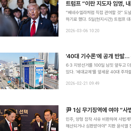
트럼프 “이란 지도자 임명, 내
“베네수엘라처럼 직접 관여할 것” 도널드 트럼프 미국 대통령이 차기 이란 최고지도자 임명에 관여
하기로 했다. 5일(현지시간) 트럼프 대통령은 미국 인터넷 매체 악시오스 인터뷰에서 이같이 밝혔
다. 그는 “그들은 시간 낭비를 하고 있다”며 “베네수엘라의 델시 로드리게스처럼 내가 직접 임명에
2026-03-06 10:20
관여해야 한다”고 말했다. 이어 “아야
'40대 기수론'에 공개 반발…
6·3 지방선거를 100일 남짓 앞두고
있다. '세대교체'를 앞세운 40대 주자들의 등장에 대해 공개적인 이견이 제기되면서, 선거를 앞둔 조
직 내 긴장감이 높아지는 분위기다. 추연길 부산 강서구청장 출마예정자는 지난 20일 SNS를 통해
2026-02-21 09:49
일부 출마예정자들이 내세운 '40대 기수
尹 1심 무기징역에 여야 “사
민주, 양형 참작 사유 비판하며 사법개
해산되거나 심판받아야" 지판 윤석열 전 대통령에 대한 1심 무기징역 선고를 둘러싸고 20일 여야가