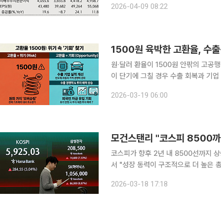
2026-04-09 08:22
가 예상된다 면서도, 올해부터 모듈 
1500원 육박한 고환율, 수출·
원·달러 환율이 1500원 안팎의 고공
이 단기에 그칠 경우 수출 회복과 기업 실적
국환중개에 따르면 원·달러 환율은 장 마
2026-03-19 06:00
1500원선을 넘어서는 등 불안한 흐름
모건스탠리 "코스피 8500
코스피가 향후 2년 내 8500선까지 상승할 수 있다는
서 "성장 동력이 구조적으로 더 높은
향후 2년 내 7500∼8500 수준까지 상승할 수
2026-03-18 17:18
적 리스크가 더 악화하지 않고 안정되는