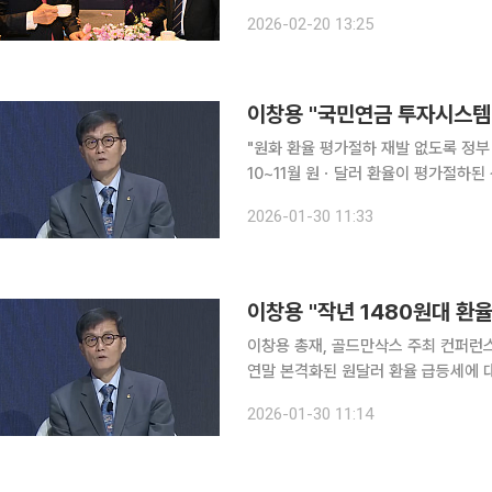
충돌했다. 더불어민주당은 "사법정의의
2026-02-20 13:25
면, 장동혁 국민의힘 대표는 "아직 1
이창용 "국민연금 투자시스템 
"원화 환율 평가절하 재발 없도록 정부ㆍ국민연금과 논의 
10~11월 원ㆍ달러 환율이 평가절하된
30일 한국은행에 따르면 이 총재는 2
2026-01-30 11:33
런스'에서 "현재 한국 정부, 국민연금
이창용 "작년 1480원대 환율
이창용 총재, 골드만삭스 주최 컨퍼런스서 국내 환율 변
연말 본격화된 원달러 환율 급등세에 
어려웠다"고 떠올렸다. 한은에 따르면 28일 홍콩에서 골드만삭스 주최로 열린 '글로벌 매크로 컨퍼
2026-01-30 11:14
런스'에 대담자로 나선 이 총재는 원화