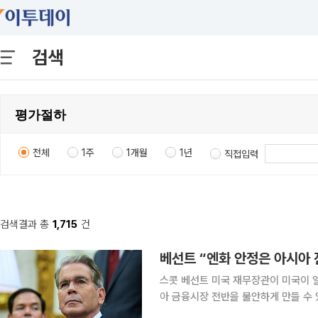
검색
전체
1주
1개월
1년
직접입력
검색결과 총
1,715
건
베선트 “엔화 안정은 아시아
스콧 베선트 미국 재무장관이 미국이 
아 금융시장 전반을 불안하게 만들 수 있다는 우려 
간) CNBC방송과의 인터뷰에서 “안