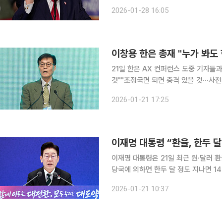
치가 4년 만의 최저로 급락했다. 미국 투자 전문매체 마켓워치에 따르면 ICE 선물거래소에서 주요
2026-01-28 16:05
6개 통화에 대한 달러화의 가치를 반
이창용 한은 총재 "누가 봐도
21일 한은 AX 컨퍼런스 도중 기자들
것""조정국면 되면 충격 있을 것⋯사전대비 철저히" 이창용 한국은행 총
수준이라며 향후 조정될 여지가 크다고 21일 밝혔다. 이 총재는 이날 
2026-01-21 17:25
서 열린 '한은-네이버 공동 AX 컨퍼런
이재명 대통령 “환율, 한두 달
이재명 대통령은 21일 최근 원·달러 
당국에 의하면 한두 달 정도 지나면 14
대통령은 이날 청와대 영빈관에서 열린 
2026-01-21 10:37
상승할 수 있다는 전망이 나오는데 정