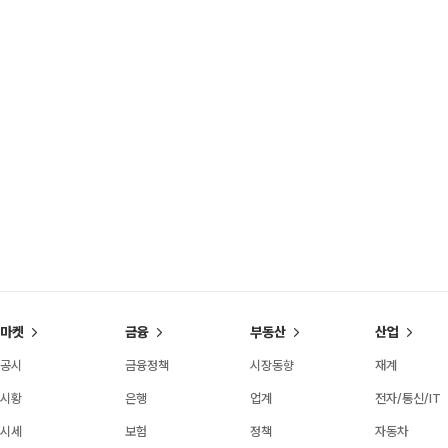
마켓
금융
부동산
산업
공시
금융정책
시장동향
재계
시황
은행
업계
전자/통신/IT
시세
보험
정책
자동차