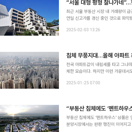
“서울 대형 평형 잘나가네”…
최근 서울 부동산 시장 내 거래량이 
연일 신고가를 경신 중인 것으로 파악됐
수요가 겹치면서 아파트 시장 양극화가 심화하는 것으로
2025-02-03 13:26
팅부 주거용부동산팀이 KB부동산 월간
침체 무풍지대…올해 아파트 
전국 아파트값이 내림세를 타고 그나마
체한 모습이다. 하지만 이런 가운데서
래가 이뤄지고 있다. 25일 국토교통부 실거래가 시스템에 따르면 서울 강남구 압구정동 '한양4차'
2025-01-25 07:00
전용 208㎡는 이달 10일 77억 원에
“부동산 침체에도 ‘펜트하우스
부동산 침체에도 '펜트하우스' 상품은 
분양시장에서는 완판 행진이 이어지고 있다. 17일 국토교통부 실거래가 공개시스템
구 도곡동 '타워팰리스3차' 전용면적 2