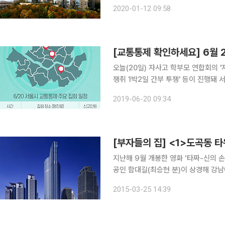
된다. 단지명인 ‘그라비체’는 축복의 땅을 의미하는 ‘그레이스(Grace)’와 건강한 삶을 의미하는 ‘비
2020-01-12 09:58
바체(Vivace)’의 합성어다. ‘한남 
[교통통제 확인하세요] 6월 
오늘(20일) 자사고 학부모 연합회의 '
쟁취 1박2일 간부 투쟁' 등이 진행돼
광화문 일대 서울시 교통 통제 지역을 정리했습니다. [교통통제 확인하세요
2019-06-20 09:34
통통제·주요 집회 일정 -시간: 10
[부자들의 집] <1>도곡동 
지난해 9월 개봉한 영화 ‘타짜-신의 
공인 함대길(최승현 분)이 상경해 강남
엔 타워팰리스’라는 글귀가 적혀 있다.
2015-03-25 14:39
사는 고급 아파트 ‘타워팰리스’에 살고