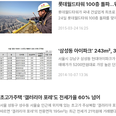
롯데월드타워 100층 돌파…
롯데월드타워가 국내 건설업계 최초로 100
24일 롯데월드타워 100층 돌파를 맞
임직원들과 지역구 국회의원, 송파구청장 
2015-03-24 16:25
에서는 100층을 완공하는 콘크리트 타
‘삼성동 아이파크’ 243㎡, 
서울시 강남구 삼성동 현대아이파크가 서
매매가가 5200만원대로 가장 높은 단지인 것으로 조사됐다. 
주차 시세 기준 서울 아파트 총 111만
2014-10-07 13:36
구 삼성동 현대아이파크 공급면적 24
초고가주택 ‘갤러리아 포레’도 전세가율 60% 넘어
서울 성동구 성수동 서울숲 인근에 위치해 있는 초고가 주상복합 ‘갤러리아 포레’의 전
따르면 ‘갤러리아 포레’의 전용면적 195㎡는 최근 전세가 21억원에 거래됐