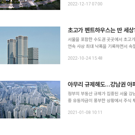
2022-12-17 07:00
였던 3월(63층) 55억4000만 원과
서울을 포함한 수도권 곳곳에서 초고가
연속 사상 최대 낙폭을 기록하면서 속
는 정부 부동산 시장 규제 영향에서 벗
2022-10-24 15:48
에 불과하지만, 수요는 꾸준히 이어져
아무리 규제해도…강남권 아
정부의 부동산 규제가 집중된 서울 강
중 유동자금이 풍부한 상황에서 주식 투
권 집값을 끌어올리는 상황이다. 8일 국토교통부 실거래가에 따르면 강남구 도곡동 ‘타워팰리스3
2021-01-08 10:11
차’ 전용면적 163.7㎡형은 지난달 2