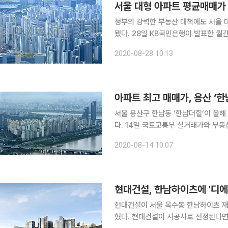
서울 대형 아파트 평균매매가 
정부의 강력한 부동산 대책에도 서울 
됐다. 28일 KB국민은행이 발표한 월간 주택가격동향에 따르면 이달 서울 대형 아파트(전용면적
135㎡) 평균 매매가격은 20억2692
2020-08-28 10:13
최고가다. 지난해 평균 가격은 18억5
아파트 최고 매매가, 용산 ‘
서울 용산구 한남동 ‘한남더힐’이 올
다. 14일 국토교통부 실거래가와 부동산정보제공업체 경제만랩에 따르면 한남더힐 전용면적
240.305㎡형 1층은 4월 말 73억 원에
2020-08-14 10:07
일 평형은 지난해 11월 71억 원에 팔린
현대건설, 한남하이츠에 '디에
현대건설이 서울 옥수동 한남하이츠 재건
혔다. 현대건설이 시공사로 선정된다면 