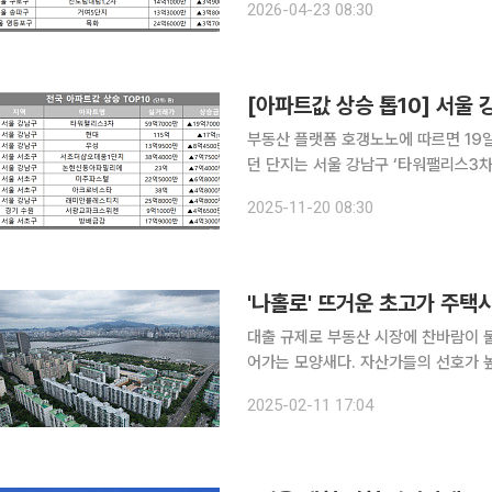
2026-04-23 08:30
되며 9억5000만원(61%) 올랐다. 3위
[아파트값 상승 톱10] 서울 
부동산 플랫폼 호갱노노에 따르면 19일
던 단지는 서울 강남구 ‘타워팰리스3차
거래 대비 19억7000만 원(49%) 상승했다. 2위는 서울 강남구의 ‘현대’로 115억
2025-11-20 08:30
억 원(17%) 올랐다. 3위는 같은 강남
'나홀로' 뜨거운 초고가 주택
대출 규제로 부동산 시장에 찬바람이 
어가는 모양새다. 자산가들의 선호가 
신고가 거래가 잇따라 나오고 있다. 11일 국토교통부 실거래가 공개시스템에 따르면 서울 용산구 한
2025-02-11 17:04
남동 한남더힐 전용면적 233㎡은 올해