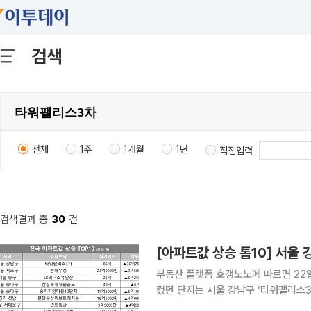
검색
전체
1주
1개월
1년
직접입력
검색결과 총
30
건
[아파트값 상승 톱10] 서울 
부동산 플랫폼 호갱노노에 따르면 22
컸던 단지는 서울 강남구 ‘타워팰리스3
비 30억7500만원(56%) 상승했다. 2위는 서울 서초구 ‘방배우성’으로 24억9000만원에 실거래