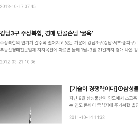
60%에 달하는 수준이다. 이와 함께 매매가 30억원 수준인 전용면적 170㎡
2013-10-17 07:45
강남3구 주상복합, 경매 단골손님 ‘굴욕’
주상복합의 인기가 갈수록 떨어지고 있는 가운데 강남3구(강남·서초·송파구) 고가
부동산경매전문업체 지지옥션에 따르면 올해 1월~3월 21일까지 경매 나온 강남
1.3건은 주상복합 아파트인 것으로 조사됐다. 낙찰가율은 강남3구의 일반아파
2012-03-21 10:36
[기술이 경쟁력이다]②삼성물산,
지난 8월 삼성물산이 인도에서 초고층
는 인도 뭄바이 중심지에 주거복합 빌딩
다. 이 공사는 발주처가 부르즈칼리파
2011-10-14 14:32
협의 과정을 거쳐 성사됐다. 지난 20