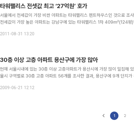
타워팰리스 전셋값 최고 ‘27억원’ 호가
서울에서 전세값이 가장 비싼 아파트는 타워팰리스 펜트하우스인 것으로 조사됐다. 31일 부동산정보업체 부동산1번지에 따르
전세값이 가장 높은 아파트는 강남구에 있는 타워팰리스 1차 409㎡(124평)
원 수준이다. 호가는 이보다 훨씬 높은 27억원 선이다. 지난 2002년 분양 당
2011-08-31 13:20
30층 이상 고층 아파트 용산구에 가장 많아
현재 서울시내에 있는 30층 이상 고층아파트가 용산시에 가장 많이 밀집해 있는 것으로 나타났다. 21일 부
울시 구역별로 30층 고층 아파트 56개를 조사한 결과, 용산구에 9개 단지가 위치해 있는 것으로
2단지, 용산파크자이, 벽산메가트리움, 대우트럼프월드3차, 아크로타워 등이
2009-06-21 12:12
1
2