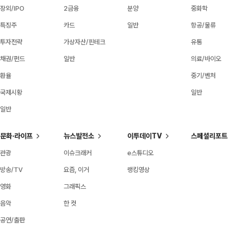
장외/IPO
2금융
분양
중화학
특징주
카드
일반
항공/물류
투자전략
가상자산/핀테크
유통
채권/펀드
일반
의료/바이오
환율
중기/벤처
국제시황
일반
일반
문화·라이프
뉴스발전소
이투데이TV
스페셜리포트
관광
이슈크래커
e스튜디오
방송/TV
요즘, 이거
랭킹영상
영화
그래픽스
음악
한 컷
공연/출판