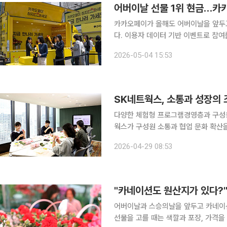
어버이날 선물 1위 현금…카
카카오페이가 올해도 어버이날을 앞두고
다. 이용자 데이터 기반 이벤트로 참
는 메시지를 함께 내세웠다. 카카오페이는 5월 가정의 달을 맞아 사용자 설문과 송금 데이터를 분석
2026-05-04 15:53
한 결과를 공개하고 온·오프라인 통합 
SK네트웍스, 소통과 성장의 
다양한 체험형 프로그램경영층과 구성원 모
웍스가 구성원 소통과 협업 문화 확산을 
웍스는 29일 가정의 달과 어버이날을 
2026-04-29 08:53
구성원들이 직접 부모님께 전달할 선물
"카네이션도 원산지가 있다?
어버이날과 스승의날을 앞두고 카네이션
선물을 고를 때는 색깔과 포장, 가격을