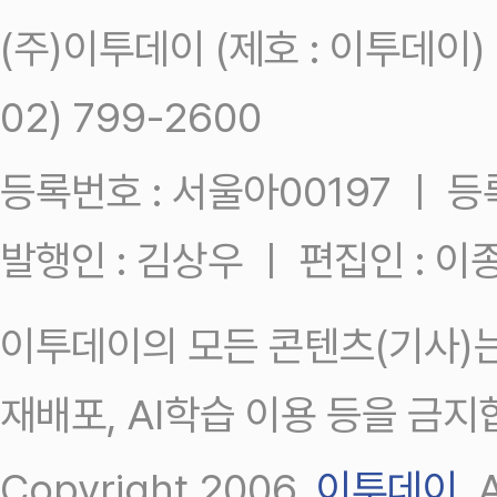
(주)이투데이 (제호 : 이투데이
02) 799-2600
등록번호 : 서울아00197 ㅣ 등록일
발행인 : 김상우 ㅣ 편집인 : 
이투데이의 모든 콘텐츠(기사)는
재배포, AI학습 이용 등을 금지
Copyright 2006.
이투데이
.