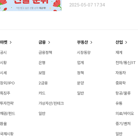
을지도 모른다. 롯데멤버스의 자체 리서치 
2025-05-07 17:34
대상으로 진행한 어버이날 선물 관련
마켓
금융
부동산
산업
공시
금융정책
시장동향
재계
시황
은행
업계
전자/통신/IT
시세
보험
정책
자동차
장외/IPO
2금융
분양
중화학
특징주
카드
일반
항공/물류
투자전략
가상자산/핀테크
유통
채권/펀드
일반
의료/바이오
환율
중기/벤처
국제시황
일반