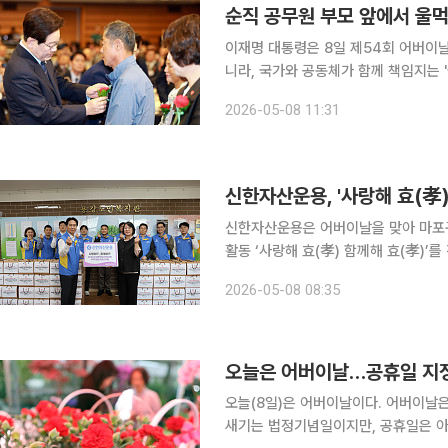
순직 공무원 부모 앞에서 울
이재명 대통령은 8일 제54회 어버이
니라, 국가와 공동체가 함께 책임지는 '국민
이날 대한상공회의소에서 열린 기념식 
2026-05-08 11:31
든 부모님께 깊은 존경과 감사의 인사
신한자산운용은 어버이날을 맞아 마포
활동 ‘사랑해 효(孝) 함께해 효(孝)’
역사회 어르신들께 감사와 공경의 마음
2026-05-08 08:35
배려의 가치를 실천하기 위해 마련됐다.
오늘은 어버이날…공휴일 지
오늘(8일)은 어버이날이다. 어버이날
새기는 법정기념일이지만, 공휴일은 아니다. 어버이날은 1956년 ‘어머니날’에서 