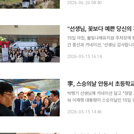
2026-06-26 08:40
상반기에는 이러한 철학에 따라 아동, 
15일 아침, 물빛나래유치원 주차장에 평소와 다른 풍경이
간 풍선과 카네이션, '선생님 감사합니
들이 출근하기 전, 김미숙 원장과 원감
2026-05-15 16:14
였다. 이투데이 취재를 종합하면, 
李, 스승의날 안동서 초등학교
박병기 선생님께 카네이션 달고 "정말
눠 이재명 대통령이 스승의날인 15일 경북 안동의 한 식당에서 초등학교 은사 박병기 선생님과 삼계
초등학교 동문들을 만나 오찬을 함께했다. 안귀령 대통령실 부대변인은 이날 서면브리핑을
2026-05-15 14:46
대통령의 오