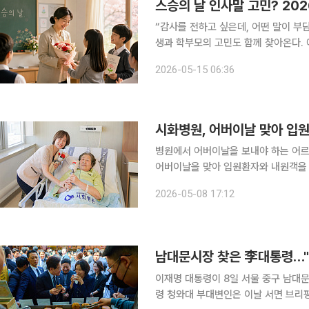
스승의 날 인사말 고민? 20
“감사를 전하고 싶은데, 어떤 말이 부담스럽지 않을까?” 해마다 5월
생과 학부모의 고민도 함께 찾아온다.
짧은 문장 하나에도 더 신중해졌다. 특히 ‘김영란법’으로 불리는 청탁금지법 시행 이후 학교 현장에
2026-05-15 06:36
서는 선물보다 손편지, 감사카드, 알
병원에서 어버이날을 보내야 하는 어르
어버이날을 맞아 입원환자와 내원객을 위
일 이투데이 취재를 종합하면, 시화병
2026-05-08 17:12
네이션을 전달하고, 시흥시립합창단과 함
남대문시장 찾은 李대통령…"
이재명 대통령이 8일 서울 중구 남대문시
령 청와대 부대변인은 이날 서면 브리핑