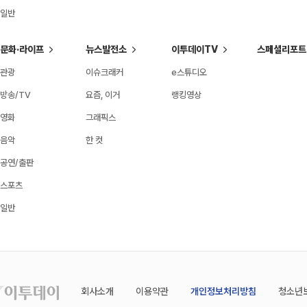
일반
문화·라이프
뉴스발전소
이투데이TV
스페셜리포트
관광
이슈크래커
e스튜디오
방송/TV
요즘, 이거
랭킹영상
영화
그래픽스
음악
한 컷
공연/출판
스포츠
일반
회사소개
이용약관
개인정보처리방침
청소년