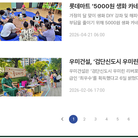
롯데마트 ‘5000원 생화 카
가정의 달 맞이 생화 DIY 강좌 및 해피아워 혜택 2배 강화 롯
부담을 줄이기 위해 5000원 생화 카
모집을 시작한다. 롯데마트 문화센터는 23일부터 전국 60개점에서 여름학기 강좌 접수를 진행한다
2026-04-21 06:00
고 21일 밝혔다. 이번 학기는 원자재 
우미건설, ‘검단신도시 우미린
우미건설은 ‘검단신도시 우미린 리버포
급인 ‘최우수’를 획득했다고 6일 밝혔다. 주거 서비스 인증은 공공지원 민간임대주택의 입주
도 제고를 위해 도입된 제도다. 입주 후
2026-02-06 17:00
시설, 생활 지원 및 공동체 활동 지원 
1
2
3
4
5
6