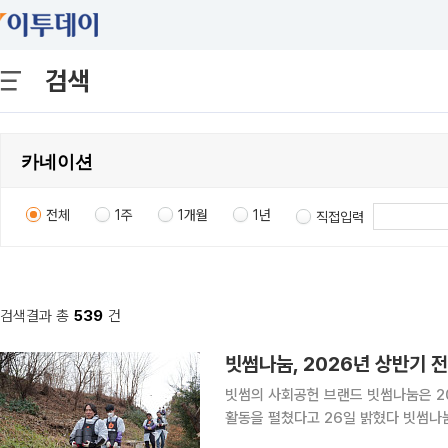
검색
전체
1주
1개월
1년
직접입력
검색결과 총
539
건
빗썸나눔, 2026년 상반기 
빗썸의 사회공헌 브랜드 빗썸나눔은 20
활동을 펼쳤다고 26일 밝혔다 빗썸나눔
단순 기부를 넘어 이웃과 현장에서 함께