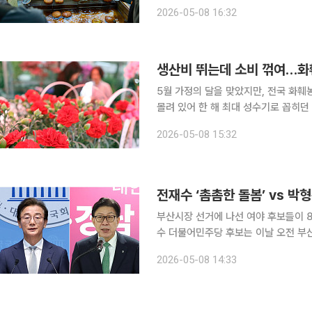
이날 기념식에 참석한 이후 서울 중구 남대문시
2026-05-08 16:32
태종 14년인 1414년에 문을 연 국내
생산비 뛰는데 소비 꺾여…화
5월 가정의 달을 맞았지만, 전국 화훼농가와 꽃집
몰려 있어 한 해 최대 성수기로 꼽히던
전쟁 장기화에 따른 생산비 급등, 저가
2026-05-08 15:32
산업이 뿌리째
전재수 ‘촘촘한 돌봄’ vs 박
부산시장 선거에 나선 여야 후보들이 8일
수 더불어민주당 후보는 이날 오전 부
회 등 보훈단체 관계자들과 간담회를 가졌다. 그는 보훈 가족들의 어려움을 청취하며
2026-05-08 14:33
몸 바치신 분들의 남은 삶이 더는 고단