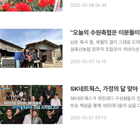
1973년 ‘각종 기념일 등에 관한 규정
2026-05-08 06:44
는 취지의 ‘어버이날’로 확대·제정됐다
낡은 축사 옆, 세월의 결이 그대로 드
원축산농협 장주익 조합장이 카네이션 
굴에 주름만큼이나 깊은 웃음이 번졌다. 수원축산농협(조합장 장주익, 이하 수원축협)은 어버
2026-05-07 16:10
앞둔 7일 남녀 최고령 조합원 가정을 
SK네트웍스, 가정의 달 맞아
SK네트웍스가 워킹대디 구성원들의 진솔한 이야
방송 채널을 통해 워킹대디들의 삶을 다
트웍스와 워커힐, SK인텔릭스 등 다양
2026-05-07 09:15