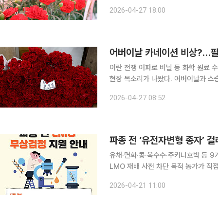
부 품목은 농산물처럼 원산지를 표시해
2026-04-27 18:00
하기 때문이다. 국립농산물품질관
어버이날 카네이션 비상?…팔
이란 전쟁 여파로 비닐 등 화학 원료
현장 목소리가 나왔다. 어버이날과 스
한 우려도 제기되고 있다. 박태석 과천 화훼협회 회장은 27일 MBC 라디오 ‘김종배의 시선집중’에
2026-04-27 08:52
출연해 현재 상황에 대해 “가격은 둘
유채·면화·콩·옥수수·주키니호박 등 
LMO 재배 사전 차단 목적 농가가 직접 채종한 종자를 파종하기 전 유전자변형생물체(LMO) 여부
를 무료로 확인받을 수 있게 됐다. 
2026-04-21 11:00