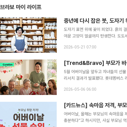
브라보 마이 라이프
중년에 다시 잡은 붓, 도자기 
도자기 표면 위에 꽃이 피었다. 흙의 
여운 고양이 얼굴까지 탄생한다. 도도세
복된다. 도화지처럼 하얀 초벌 도자기를
2026-05-21 07:00
굽는다. 이렇게 탄생한 도자기들은 온
[Trend&Bravo] 부모가 
5월 어버이날을 앞두고 자녀들의 선물
리서치 결과가 발표됐다. 롯데멤버스 리서
을 대상으로 설문조사를 실시한 결과에 
2026-05-06 06:00
도적인 차이로 차지했다. 이어 의류(25
[카드뉴스] 속마음 저격, 부
어버이날, 올해는 부모님의 속마음을 
충분하다”고 하시지만, 사실 부모님 