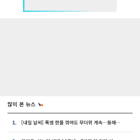
많이 본 뉴스
[내일 날씨] 폭염 한풀 꺾여도 무더위 계속⋯동해안 이틀 연속 비
1.