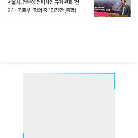
서울시, 정부에 정비사업 규제 완화 '건
의'⋯국토부 "협의 중" 입장만 [종합]