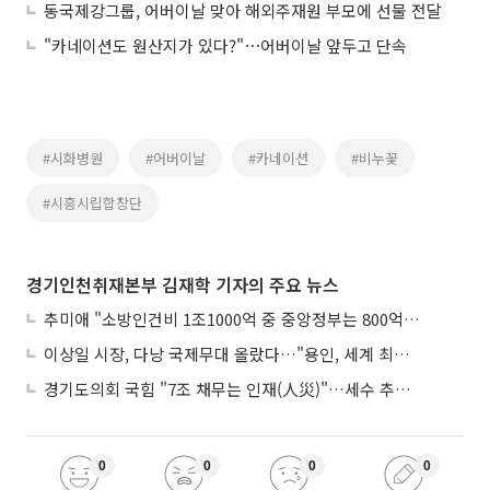
동국제강그룹, 어버이날 맞아 해외주재원 부모에 선물 전달
"카네이션도 원산지가 있다?"⋯어버이날 앞두고 단속
#시화병원
#어버이날
#카네이션
#비누꽃
#시흥시립합창단
경기인천취재본부 김재학 기자의 주요 뉴스
추미애 "소방인건비 1조1000억 중 중앙정부는 800억뿐"
이상일 시장, 다낭 국제무대 올랐다…"용인, 세계 최대 반도체 도시 된다"
경기도의회 국힘 "7조 채무는 인재(人災)"…세수 추계 조작 의혹 제기
0
0
0
0