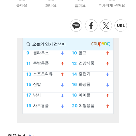
좋아요
화나요
슬퍼요
추가취재 원해요
주요뉴스