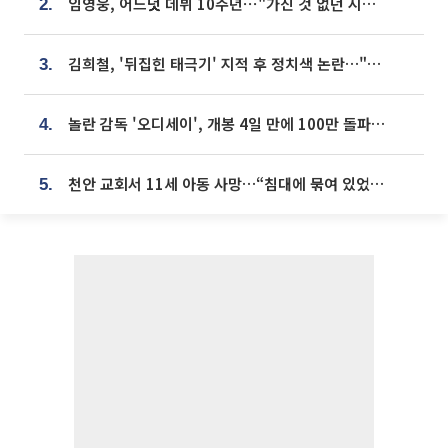
임영웅, 어느덧 데뷔 10주년⋯"가진 것 없던 시절, 내 앞엔 20명의 팬뿐"
2.
김희철, '뒤집힌 태극기' 지적 후 정치색 논란…"좌우 떠나 우리나라 국기"
3.
놀란 감독 '오디세이', 개봉 4일 만에 100만 돌파⋯'왕사남' 보다 빠르다
4.
천안 교회서 11세 아동 사망…“침대에 묶여 있었다” 진술 확보
5.