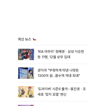
최신 뉴스
‘KIA 마무리’ 정해영ㆍ삼성 이승현
등 11명, 12월 상무 입대
권익위 "부정하게 타낸 나랏돈
1300억 원…환수액 역대 최대"
'도라이버' 시즌6 출격⋯홍진경ㆍ조
세호 '잡지 모델' 변신