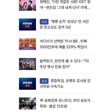
정해인, '이런 엿같은 사랑' OST 참
여⋯변진섭 '그대 내게 다시' 리메이
크
'해병 순직' 임성근 전 사단
속보
장 항소심도 징역 3년
카디비가 선택한 '미샤 BB'…틱톡
1000만뷰에 매출 329% 뛰었다
블랙핑크, 완전체 볼 수 있다⋯"10
주년 행사 전원 참석"
종합특검, 유병호 감사원 감
속보
사위원 구속기소
中 로봇업체 유니트리, IPO 공모가
확정⋯몸값 13조원