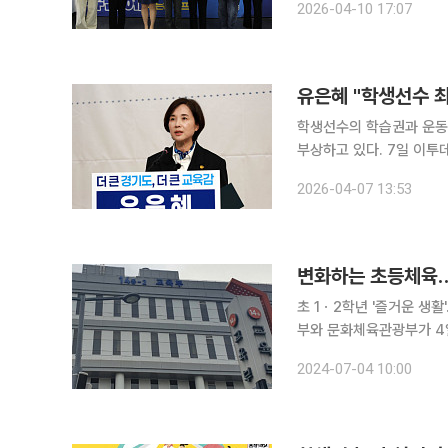
2026-04-10 17:07
육제공기관협의회 경기지회
유은혜 "학생선수 
학생선수의 학습권과 운동
부상하고 있다. 7일 이투데이 취재를 종합하면, 유은혜 경기도교육감 예비후보는 이날 최저학력제
와 출석인정 결석 허용일수 제도의 현
2026-04-07 13:53
법 제11조 및 시행령 제
변화하는 초등체육…
초 1ㆍ2학년 '즐거운 생
부와 문화체육관광부가 4
과 분리 및 학교스포츠클럽 활동 시간 확대
2024-07-04 10:00
문체부 장미란 제2차관이 