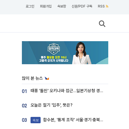
로그인
회원가입
속보창
신문/PDF 구독
RSS
많이 본 뉴스
태풍 '돌핀' 오키나와 접근…일본기상청 경로 업데이트
01
오늘은 절기 '입추', 뜻은?
02
합수본, '통계 조작' 서울·경기·충북 선관위 등 추가 압수수색
03
속보