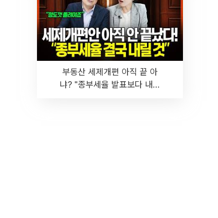
부동산 세제개편 아직 끝 아
냐? "종부세율 발표보다 내릴
것" 장기거주·양도세 전망 I 집
땅지성 I 김인만, 진미윤