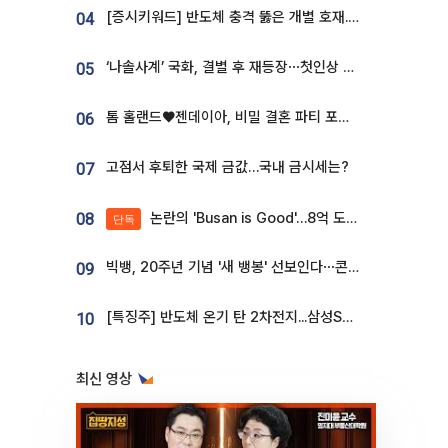
[증시키워드] 반도체 충격 뚫은 개별 호재...포스코퓨처엠·에코프로·한화솔루션 '눈길'
04
‘나솔사계’ 국화, 결별 후 재등장⋯첫인상 투표 휩쓸고 ‘인기녀’ 등극
05
톰 홀랜드♥젠데이아, 비밀 결혼 파티 포착⋯호텔 대관비만 9억
06
고점서 후퇴한 국제 금값…국내 금시세는?
07
논란의 'Busan is Good'…8억 도시브랜드, 용산 대통령실 CI 업체가 수행
08
단독
빅뱅, 20주년 기념 '새 뱅봉' 선보인다⋯콘서트 앞두고 팝업 개최
09
[특징주] 반도체 온기 탄 2차전지...삼성SDI, 장 초반 7% 넘게 껑충
10
최신 영상