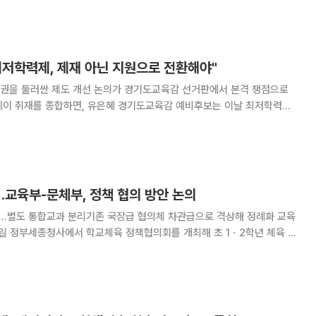
 정책제안 간담회를 열고 도내 장애아전문어린이집
최저학력제, 제재 아닌 지원으로 전환해야"
권을 둘러싼 제도 개선 논의가 경기도교육감 선거판에서 본격 쟁점으로
실적 보완 방안을 제시했다. 현행 최저학력제는 학교체육진흥
6조에 근거해 초등학생은 전교생 평균의 50%, 중학
교육부-문체부, 정책 협의 방안 논의
활'…별도 통합교과 분리기존 국장급 협의체 차관급으로 격상해 정례화 교육
일 정부세종청사에서 학교체육 정책협의회를 개최해 초 1ㆍ2학년 체육 교
 등을 논의한다. 이날 협의회에는 교육부 오석환 차관과
참석해 이 같은 방안에 대해 논의한다.