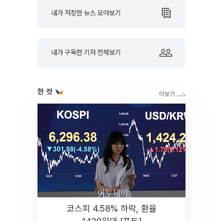
내가 저장한 뉴스 모아보기
내가 구독한 기자 전체보기
한 컷
코스피 4.58% 하락, 환율