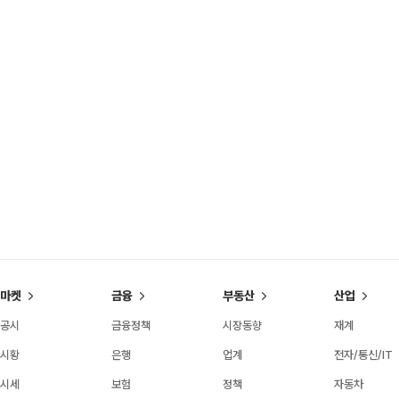
마켓
금융
부동산
산업
공시
금융정책
시장동향
재계
시황
은행
업계
전자/통신/IT
시세
보험
정책
자동차