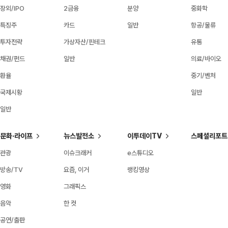
장외/IPO
2금융
분양
중화학
특징주
카드
일반
항공/물류
투자전략
가상자산/핀테크
유통
채권/펀드
일반
의료/바이오
환율
중기/벤처
국제시황
일반
일반
문화·라이프
뉴스발전소
이투데이TV
스페셜리포트
관광
이슈크래커
e스튜디오
방송/TV
요즘, 이거
랭킹영상
영화
그래픽스
음악
한 컷
공연/출판