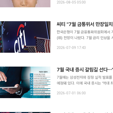
2026-08-05 05:00
와 5월 미국 연방준비제도(Fed) 수장
씨티 "7월 금통위서 만장일치
한국은행이 7월 금융통화위원회에서 기
(IB) 전망이 나왔다. 7월 금리 인상
돌입할 것이라는 관측이다. 미국계 투자은행 씨티는 9일 한은 금통위 프리뷰 보고서를 통해 "16일
2026-07-09 17:43
개최될 금통위에서 한은이 소수 의견 
7월 국내 증시 갈림길 선다⋯‘
7월에는 삼성전자와 잠정 실적 발표를
예정돼 있다. 이에 국내 증시는 '역대 
변동성 장세를 연출할 전망이다. 1일 금융투자업계에 따르면 올해 2분기 코스피 상장사 합산 영업이
2026-07-01 06:00
익은 사상 최대가 예상