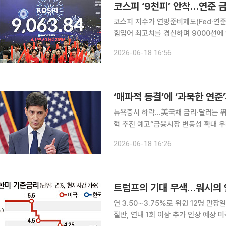
코스피 지수가 연방준비제도(Fed·연준
힘입어 최고치를 경신하며 9000선에
고지를 향한 질주가 이어지는 모습이다. 18일 한국거래소에 따르면 코스피는 전장보다 2.25
2026-06-18 16:56
른 9063.84에 거래를 마쳤다. 이날 
‘매파적 동결’에 ‘과묵한 연
뉴욕증시 하락…美국채 금리·달러는 뛰어
혁 추진 예고“금융시장 변동성 확대 우
제도(Fed·연준) 의장이 취임한 후 
2026-06-18 16:26
보다 훨씬 매파적이라는 평가다. 이에
트럼프의 기대 무색…워시의 연
연 3.50∼3.75%로 위원 12명 만
절반, 연내 1회 이상 추가 인상 예상 