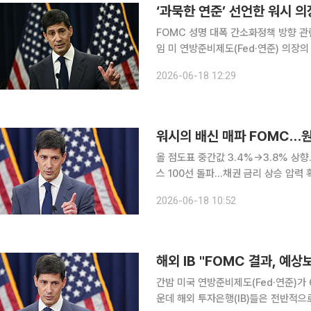
‘과묵한 연준’ 선언한 워시 
FOMC 성명 대폭 간소화정책 방향 관련 문
임 미 연방준비제도(Fed·연준) 의장
적 데뷔’로 평가받는 가운데 워시 의장
2026-06-18 12:29
수 있다는 관측이 
워시의 배신 매파 FOMC…
올 점도표 중간값 3.4%→3.8% 상
스 100선 돌파…채권 금리 상승 압력
연내 인상 여부는 의견 갈려 케빈 워시 연방준비제도(Fed·연준) 의장의 데뷔 무대였던 6월 연방공
2026-06-18 10:52
개시장위원회(FOMC)가 시장 기대보
해외 IB "FOMC 결과, 예
간밤 미국 연방준비제도(Fed·연준)가
운데 해외 투자은행(IB)들은 전반적으로 매파적이