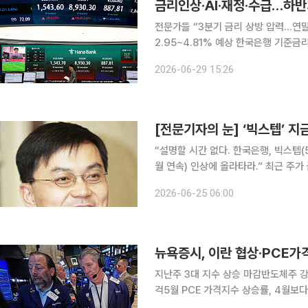
금리인상·AI·재정·수급…하반
전문가들 “3분기 금리 상방 압력…연말엔
2.95~4.81% 예상 한국은행 기준금리 인상과 연방준비제도(Fed·연준) 통화정책, AI 반도체 경기,
확대 재정정책, 내년 국고채 발행물량 
2026-06-29 15:26
29일 채권시장 전문가들은 올 하반기
[전문기자의 눈] ‘빅스텝’ 지
“설명할 시간 없다. 한국은행, 빅스텝(50
월 연속) 인상에 올라타라.” 최근 주가
게 말하고 끝낼 순 없으니, 설명의 시간을 가져 본다. 한은은 지난달 금
2026-06-25 06:00
리 결정 때부터 금리인상 깜빡이를 확실
뉴욕증시, 이란 협상·PCE가
지난주 3대 지수 상승 마감반도체주 
걱5월 PCE 가격지수 상승률, 4월보다 높을 전망 이번 주(22~26일) 뉴욕
전 협상과 5월 미국 개인소비지출(PC