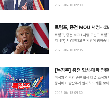
소가 공개한 ‘6월 FOMC 회의 결과
2026-06-18 09:38
면 케빈 워시 의장 기자회견 발언 이후
트럼프, 종전 MOU 서명 도널드 트럼프 미국 대통령이 이란과의 종전 양해각서(MOU)에 17일(현
지시간) 서명했다고 백악관이 밝혔습니
을 전했습니다. 미 온라인매체 악시오
2026-06-18 09:35
MOU에 서명했고, 이에 따라 MOU
[특징주] 종전 협상·매파 연준
미국과 이란의 종전 협상 타결 소식과 
증시에서 방산주가 일제히 약세를 보이고 있다. 18일 한국거래소에 따르면 오전 
스앤에어로스페이스는 전일대비 6.11%
2026-06-18 09:30
하락한 21만1000원에 거래 중이다.