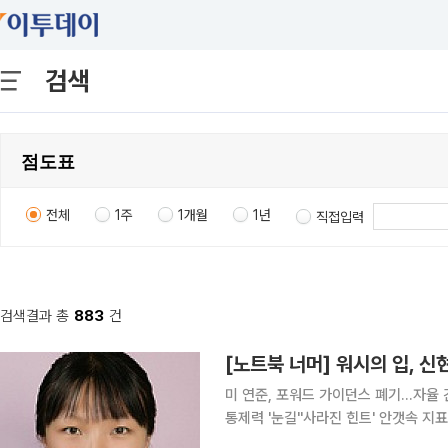
검색
전체
1주
1개월
1년
직접입력
검색결과 총
883
건
[노트북 너머] 워시의 입, 신
미 연준, 포워드 가이던스 폐기…자율 
통제력 '눈길''사라진 힌트' 안갯속 지표ㆍ정책에 꽉 잡
목을 집중시킨 두 통화정책 사령탑이 