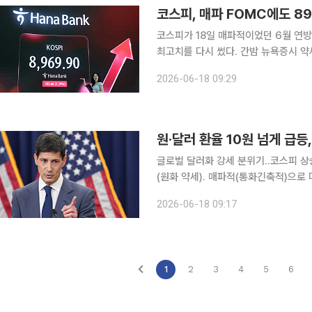
코스피, 매파 FOMC에도 8
코스피가 18일 매파적이었던 6월 연
최고치를 다시 썼다. 간밤 뉴욕증시 
렸다. 다만 외국인과 기관이 매도 우위로 돌
2026-06-18 09:29
시15분 현재 코스피는 전 거래일보다 6
원·달러 환율 10원 넘게 급등
글로벌 달러화 강세 분위기..코스피 상승에 추가 상승 저지할
(원화 약세). 매파적(통화긴축적)으로
원회(FOMC) 금리결정이 영향을 미치
2026-06-18 09:17
3.50~3.75%로 동결했다. 다만, 올
1
2
3
4
5
6