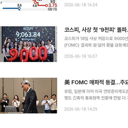
빈 워시 신임 의장 체제에서 처음으로
2026-06-18 16:24
지했다. 예상된 동결이었지만 연준 위원
코스피, 사상 첫 ‘9천피’ 돌
코스피가 18일 사상 처음으로 900
(FOMC) 결과와 원·달러 환율 급등
전자와 SK하이닉스 등 반도체 대형주
2026-06-18 16:07
9000선에 안착했다. 이
美 FOMC 매파적 동결…주요
유럽, 일본에 이어 미국 연방준비제도(
행도 긴축적 통화정책 전환에 한발 더
위원회 통화정책방향 결정회의에서 기준금리
2026-06-18 14:29
일 오전 유상대 부총재 주재로 시장상