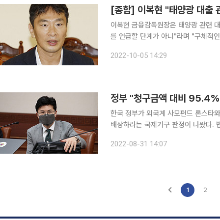
[종합] 이복현 "태양광 대출 
이복현 금융감독원장은 태양광 관련 대
를 언급할 단계가 아니"라며 "구체적인 현
5일 서울 중구 은행회관에서 열린 '금
2022-10-05 14:29
나 "아직 (태양광 관련 대출 및 사모펀
정부 "청구금액 대비 95.4
한국 정부가 외국계 사모펀드 론스타와의
배상하라는 국제기구 판정이 나왔다. 
취소와 집행정지 신청을 검토해 추진할 방침이다. 법무부는 31일 보도자료를
2022-08-31 14:07
결센터(ICSID)의 론스타 중재판정부
1
2