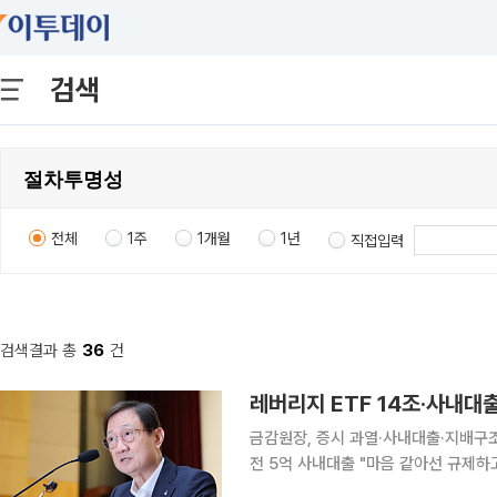
검색
전체
1주
1개월
1년
직접입력
검색결과 총
36
건
금감원장, 증시 과열·사내대출·지배구조
전 5억 사내대출 "마음 같아선 규제하고 싶다" 최근 증시 활황 속에 ‘빚투(빚내서 
산하고 단일종목 레버리지 상장지수펀드