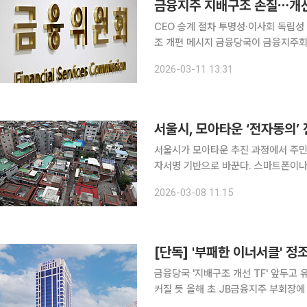
금융지주 지배구조 손질⋯개선
CEO 승계 절차 투명성·이사회 독립성
조 개편 메시지 금융당국이 금융지주회사 지배구조 개선안을 12일 공개한다. 당초 이달 말로 예정됐
던 개선안 발표 시점을 금융지주사들의
2026-03-11 13:31
히 하려는 의도로 
서울시, 모아타운 ‘전자동의’ 
서울시가 모아타운 추진 과정에서 주민들
자서명 기반으로 바꾼다. 스마트폰이나
고, 약 50개 구역을 선정해 시스템 사용 비용도 전액 지
2026-03-08 11:15
제안 과정의 투명성과 신속성을 높이기
금융당국 '지배구조 개선 TF' 앞두고
커질 듯 올해 초 JB금융지주 부회장에 선임된 백종일 전 전북은행장이 취임 9일 만에 돌연 사임했
다. 김기홍 회장을 잇는 유력한 차기 