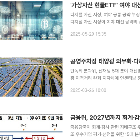
'가상자산 현물ETF' 여야 
디지털 자산 시장, 여야 공통 공약 
디지털 자산 시장이 여야 대선 공약의
집을 통해 가상자산 현물 상장지수펀드(
2025-05-29 15:35
제시했다. 접근 방식에는 차이가 있었
공영주차장 태양광 의무화·다
탄녹위 분과위, 신재생 5대 분야 개
광 이격거리 완화 지자체에 인센티브 정부가 도로공사·지방자치단체 소관 공영주차장 3000여 개소
에 태양광을 의무화하고 다목적댐 수상
2025-03-26 10:00
다. 대통령 직속 2050탄소중립녹색
금융당국이 회계·감사 관련 지배구조 우
또 우수기업 평가·선정을 위한 ‘5대 분