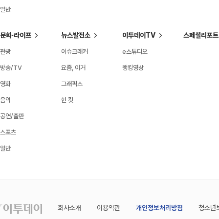
일반
문화·라이프
뉴스발전소
이투데이TV
스페셜리포트
관광
이슈크래커
e스튜디오
방송/TV
요즘, 이거
랭킹영상
영화
그래픽스
음악
한 컷
공연/출판
스포츠
일반
회사소개
이용약관
개인정보처리방침
청소년