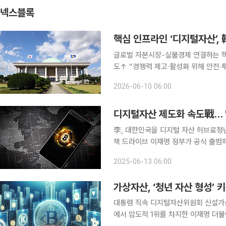
넥스블록
핵심 인프라인 ‘디지털자산’,
글로벌 자본시장-실물경제 연결하는 핵
도↑ “경쟁력 제고∙활성화 위해 안전∙투명한 법적∙
술(DLT)과 인공지능(AI) 기반의
2026-06-10 06:00
넘어 글로벌 자본시장과 실물경제를 연
李, 대한민국을 디지털 자산 허브로청년
책 드라이브 이재명 정부가 공식 출범하면서 '대한민국을 디지털 자산 허브로 만들겠다'라는 의지를
구체화하고 있다. 새 정부는 가상자산 
2025-06-13 06:00
을 수립할 계획이다. 특히 청년 자산 형
대통령 직속 디지털자산위원회 신설가상자산 시장 제도
에서 압도적 1위를 차지한 이재명 더