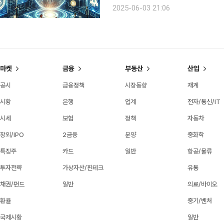
스테이블코인 활성화 등을 핵심으로 하
2025-06-03 21:06
위원회 신설을 통해 가상자산 시장의 
마켓
금융
부동산
산업
공시
금융정책
시장동향
재계
시황
은행
업계
전자/통신/IT
시세
보험
정책
자동차
장외/IPO
2금융
분양
중화학
특징주
카드
일반
항공/물류
투자전략
가상자산/핀테크
유통
채권/펀드
일반
의료/바이오
환율
중기/벤처
국제시황
일반