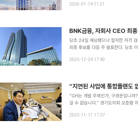
2026-01-14 11:21
서 JB금융지주의 승계 구도와 내부 권
BNK금융, 자회사 CEO 최종
당초 24일 예상됐으나 철저한 자격 검증 시간 소요 BNK금융지주가 부산
최종 후보를 다음 주 발표한다. 당초 
숨 고르기에 들어갔다. 24일 금융권에 따르면 BNK금융지주 자회사CEO후보추천위원회(자추위)는
2025-12-24 17:40
23일부터 이틀간 부산은행, BNK캐피탈
“GH는 개발 주체인가, 구경꾼입니까
갈 수 없습니다.” 경기도의회 오준환 의원(국민의힘·고양9)이 경기주택도시공사(GH)의 K-컬처밸
리 사업관리 부실과 고양원당 재개발 
2025-11-11 17:57