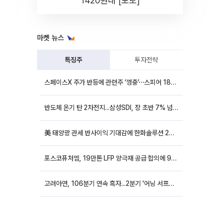
1420원대 [포토]
마켓 뉴스
특징주
투자전략
스페이스X 주가 반등에 관련주 ‘껑충’⋯스피어 18%ㆍ에이치브이엠 12%↑
반도체 온기 탄 2차전지...삼성SDI, 장 초반 7% 넘게 껑충
美 태양광 관세 반사이익 기대감에 한화솔루션 20%대·OCI홀딩스 14%대 급등
포스코퓨처엠, 19만톤 LFP 양극재 공급 합의에 9%대 강세
고려아연, 106분기 연속 흑자...2분기 '어닝 서프라이즈'에 장 초반 12%대 강세