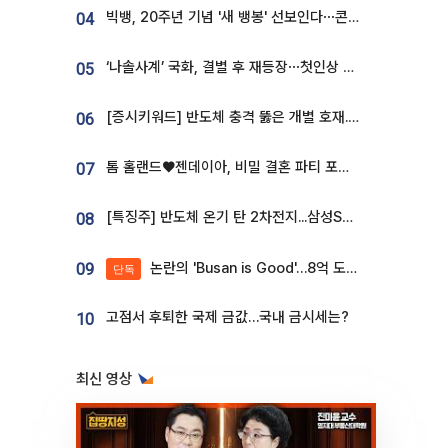
빅뱅, 20주년 기념 '새 뱅봉' 선보인다⋯콘서트 앞두고 팝업 개최
04
‘나솔사계’ 국화, 결별 후 재등장⋯첫인상 투표 휩쓸고 ‘인기녀’ 등극
05
[증시키워드] 반도체 충격 뚫은 개별 호재...포스코퓨처엠·에코프로·한화솔루션 '눈길'
06
톰 홀랜드♥젠데이아, 비밀 결혼 파티 포착⋯호텔 대관비만 9억
07
[특징주] 반도체 온기 탄 2차전지...삼성SDI, 장 초반 7% 넘게 껑충
08
논란의 'Busan is Good'…8억 도시브랜드, 용산 대통령실 CI 업체가 수행
09
단독
고점서 후퇴한 국제 금값…국내 금시세는?
10
최신 영상