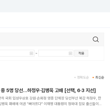
~
적용
정확도순
최신순
 중 5명 당선…하정우·김병욱 고배 [선택, 6·3 지선]
히 국회 입성우상호 강원·손화정 영종 단체장 당선부산 북갑 하정우, 한
권 “뼈아프다" 이재명 대통령의 청와대 참모 출신들이
러진 국회의원 재보궐선거에서 대거 당선됐다. 공식 후보로 나선 청와대 출