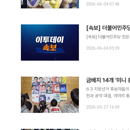
2026-06-04 07:46
신 7명 가운데 5명이 국
[속보] 더불어민주당
[속보] 더불어민주당 전은
2026-06-04 05:59
6·3 지방선거 후보자들이
전과 공약 대결, 여야의 
은 물론 부산·대구·충청까
2026-05-27 16:09
출범 이후 처음 치러지는 