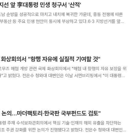
선 앞 李대통령 민생 청구서 '산적'
남 순방을 성공적으로 마치고 내치에 복귀한 가운데, 중동 전쟁에 따른
 부동산 등 주요 민생 현안이 동시에 부상하고 있다.6·3 지방선거를 앞두
한 변수로 꼽히는 가운데, 이 대통령은 당분간 민생 안정과 시장 상황 관리
에 집중할 것으로 보인다. 26일 청와대에 따르면 이 대통령은
 화상회의서 "항행 자유에 실질적 기여할 것"
르무즈 해협 개방 관련 국제 화상회의에서 "해협 내 항행의 자유 보장을 위
이날 서면브리핑에서 "이 대통령은
호르무즈 해협 자유항행' 화상 정상회의에 참석했다"면서 이같이 말했다.
리아, 독일, 캐나다, 호주, 싱
제' 논의…마더팩토리·한국판 국부펀드도 검토"
대통령 주재 수석보좌관회의에서 핵심 기술·인재의 해외 유출을 차단하는
주권 강화를 위한 논의가 진행됐다고 밝혔다. 전은수 청와대 대변인은