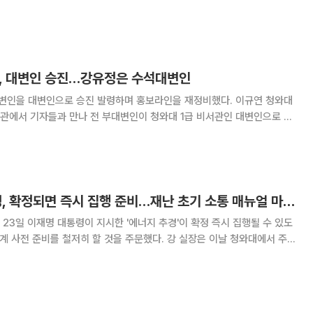
르게 상승하면서 자차 이용 대신 지하철과 버스 등 대중교통으로 전환하는
 "이로 인해 출퇴근 시간대 대중교통
, 대변인 승진…강유정은 수석대변인
을 대변인으로 승진 발령하며 홍보라인을 재정비했다. 이규연 청와대
관에서 기자들과 만나 전 부대변인이 청와대 1급 비서관인 대변인으로 선
석대변인으로 직함이 바뀌었다. 이번 인사는 지난 2월 김남준
거’ 출마를 위해 사직한 이후 공석이던
강훈식 "에너지 추경, 확정되면 즉시 집행 준비…재난 초기 소통 매뉴얼 마련"
23일 이재명 대통령이 지시한 '에너지 추경'이 확정 즉시 집행될 수 있도
비를 철저히 할 것을 주문했다. 강 실장은 이날 청와대에서 주재
동 사태 대응을 위해 이같이 지시했다고 전은수 청와대 부대변인이 전했
5조원 규모의 추경안을 편성해 이르면 4