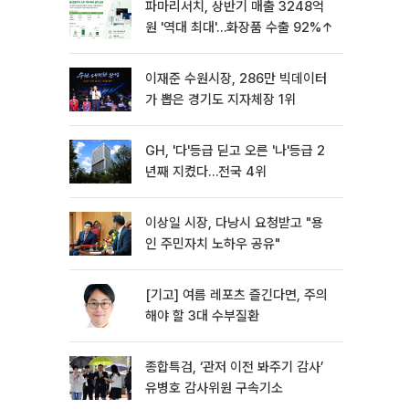
파마리서치, 상반기 매출 3248억
원 '역대 최대'…화장품 수출 92%↑
이재준 수원시장, 286만 빅데이터
가 뽑은 경기도 지자체장 1위
GH, '다'등급 딛고 오른 '나'등급 2
년째 지켰다…전국 4위
이상일 시장, 다낭시 요청받고 "용
인 주민자치 노하우 공유"
[기고] 여름 레포츠 즐긴다면, 주의
해야 할 3대 수부질환
종합특검, ‘관저 이전 봐주기 감사’
유병호 감사위원 구속기소