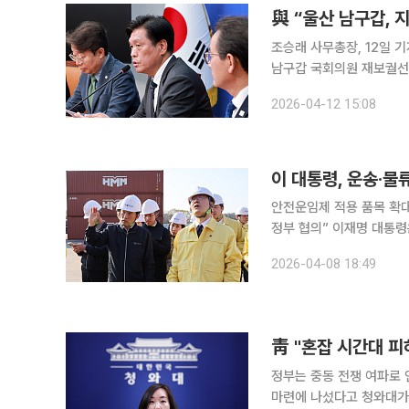
與 “울산 남구갑, 
조승래 사무총장, 12일 기자간담회
남구갑 국회의원 재보궐선거 후
주당 사무총장은 12일 국
2026-04-12 15:08
보를 먼저 정리할 생각”이
이 대통령, 운송·
안전운임제 적용 품목 확
정부 협의” 이재명 대통령은 8일 고유가 현상으로 어려움을 겪는 화물운송·물류업계를 만나 고충을
듣고 대출 지원 제도 개선 등을 관계부처에 주
2026-04-08 18:49
지(ICD) 제2터미널에서
靑 "혼잡 시간대 
정부는 중동 전쟁 여파로 
마련에 나섰다고 청와대가 3일 밝혔다. 전은수 청와대 대변인은 