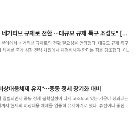
가진 브리핑에서 "자유무역 체제의 약화와 지정학적 리스크(위험)가 일상
경쟁력이 국가 안보와 직결된다는 인식 아
李대통령 "첨단산업 네거티브 규제로 전환 ⋯대규모 규제 특구 조성도" [종합]
 분야에서 네거티브 규제로의 전환 필요성을 언급했다. 대규모 규제 특구
 체계를 국가 성장 전략 차원에서 재정비해야 한다는 점을 강조했다. 이
 열린 규제합리화위원회 제1차 전체회의를 주재하고 "우리가 할 수 있는
제를 정리하고, 이를 국제 표준에 맞춰
 비상대응체제 유지"⋯중동 정세 장기화 대비
이 결렬되면서 중동 정세 불확실성이 다시 고조되고 있는 가운데 청와대는
때까지 현재의 비상대응 체제를 엄중히 유지하기로 했다. 휴전이나 종전이
정상화와 중동 에너지 생산시설 복구까지 상당한 시간이 소요되는 만큼, 우
리 경제를 둘러싼 불확실성이 여전히 크다는 판단에서다. 청와대는 12일