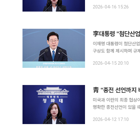
이날 청와대 춘추관에서 
2026-04-16 15:26
화된 환경에서 첨단 산업 
이재명 대통령이 첨단산업
구상도 함께 제시하며 규제
대통령은 15일 청와대에서
2026-04-15 20:10
방안 중에는 비효율적인 규
靑 "종전 선언까지
미국과 이란의 최종 협상
명확한 종전선언이 있을 
성립되더라도 물류 운송 
2026-04-12 17:10