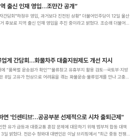
지역 출신 인재 영입…조만간 공개”
"하정우 영입, 과거보다 진전된 상황" 더불어민주당이 12일 울산
보로 지역 출신 인재 영입을 추진 중이라고 밝혔다. 조승래 더불어민
회에서 열린 기자간담회에서 “우선 저희들은 울산 지역에 대한 재보궐 후
라며 “울산 출신의 유능한 인재를 발굴해
물류업계 간담회…화물차주 대출지원제도 개선 지시
대에 “품목별 운송원가 확인”“물류창고 유휴부지 활용 검토⋯국토부·지방
문했다. 이 대통령은 이날 경기 의왕 내륙컨테이너기
 열린 ‘고유가 위기 극복을 위한 화물운송
피하면 '인센티브'…공공부분 선제적으로 시차 출퇴근제"
인한 유가 급등과 대중교통 혼잡 문제에 대응하기 위해 범부처 합동 대책
이날 브리핑에서 "최근 중동 전쟁의