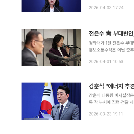
여파로 국제 유가가 가파
2026-04-03 17:24
시민들이 급증하고 있다"며
전은수 靑 부대변인
청와대가 1일 전은수 부대변인
홍보소통수석은 이날 춘추
임됐다고 밝혔다. 강유정 대변인은 수
2026-04-01 10:53
전 대변인이 ‘6·3 보궐선
강훈식 대통령 비서실장은 
록 각 부처에 집행·전달 체계 사전 준
한 수석보좌관회의에서 중
2026-03-23 19:11
다. 전날 당정청은 약 2