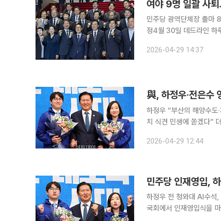
여야 9명 일괄 사퇴…
민주당 광역단체장 출마 8
정4월 30일 데드라인 하루 앞 결단…전략공천
현역 국회의원 9명이 29
2026-04-29 14:37
선거지가 14곳으로 굳어지
與, 하정우·전은수
하정우 “부산의 해양수도·
치 식견 민생에 쏟겠다” 더불어민주당은 29일 하정우 전 청와대 AI미래기획수석과 전은수 전 청와
대 대변인을 6·3 지방선
2026-04-29 12:44
래 민주당 대표는 이날 국
민주당 인재영입, 하
하정우 전 청와대 AI수석
국회에서 인재영입식을 마치