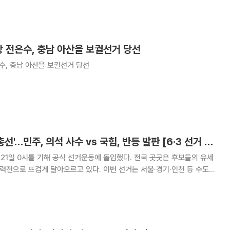
회와 지방정부에 입성하면서, 대통령실과 여
 전은수, 충남 아산을 보궐선거 당선
수, 충남 아산을 보궐선거 당선
금배지 14개 '미니 총선'…민주, 의석 사수 vs 국힘, 반등 발판 [6·3 선거 풍향계]
 21일 0시를 기해 공식 선거운동에 돌입했다. 전국 곳곳은 후보들의 유세
총력전으로 뜨겁게 달아오르고 있다. 이번 선거는 서울·경기·인천 등 수도권
지 전국 민심의 향배를 가를 중대 분수령으로 평가된다. 특히 이재명 정부
전국 단위 선거라는 점에서 단순한 지방