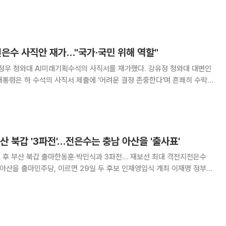
은수 사직안 재가…"국가·국민 위해 역할"
청와대 AI미래기획수석의 사직서를 재가했다. 강유정 청와대 대변인
 대통령은 하 수석의 사직서 제출에 '어려운 결정 존중한다'며 흔쾌히 수락했
6월 3일 지방선거에서 부산 북구갑에 출마한다. 이 대통령은 하 수석
 하든지 국가와 국민을 위해 역
산 북갑 '3파전'…전은수는 충남 아산을 '출사표'
사표 후 부산 북갑 출마한동훈·박민식과 3파전… 재보선 최대 격전지전은수
산을 출마민주당, 이르면 29일 두 후보 인재영입식 개최 이재명 정부
 여의도 입성에 도전장을 던진다. 하정우 청와대 인공지능(AI)미래기획수
은수 청와대 대변인은 충남 아산을 국