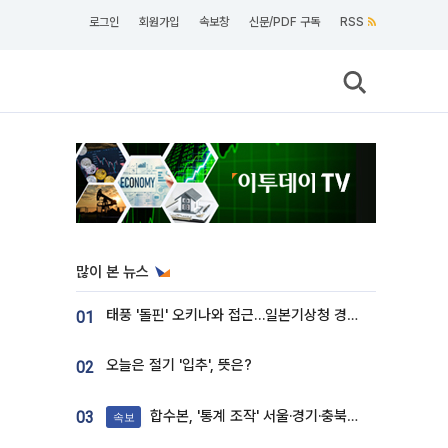
로그인
회원가입
속보창
신문/PDF 구독
RSS
많이 본 뉴스
태풍 '돌핀' 오키나와 접근…일본기상청 경로 업데이트
01
오늘은 절기 '입추', 뜻은?
02
합수본, '통계 조작' 서울·경기·충북 선관위 등 추가 압수수색
03
속보