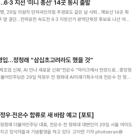
6·3 지선 '미니 총선' 14곳 동시 출발
명, 29일 의원직 던져국민의힘 추경호도 같은 날 사퇴…재보선 14곳 확
 속도전 6·3 지방선거 광역단체장 후보로 나선 여야
일 일제히 의원직을 던졌다. 지방선거 당일 함께 치러질 국회의원 재·보궐
면서, 광역단체장 선거 위에 '미니
 영입…정청래 “삼십초고려라도 했을 것”
제조업 신화, AI 만나 새로운 신화”전은수 “마이크에서 현장으로…중앙정
거와 함께 치러지는 국회의원 재보궐선거 인재로 영입했다고 밝혔다. 정청
회에서 2차 인재영입식을 열고 “민주당
정우·전은수 합류로 새 바람 예고 [포토]
, 정청래 더불어민주당 대표, 전은수 전 청와대 대변인이 29일 서울 여의도
고 참석자들과 기념촬영을 하고 있다. 고이란 기자 photoeran@