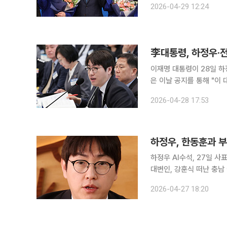
2026-04-29 12:24
李대통령, 하정우·전
이재명 대통령이 28일 하정우 
은 이날 공지를 통해 "이
다"고 밝혔다. 하 수석은 오는 
2026-04-28 17:53
에게 "어디에서 어떤 일을
하정우, 한동훈과 부
하정우 AI수석, 27일 
대변인, 강훈식 떠난 충남 아
청와대 핵심 참모 두 명이
2026-04-27 18:20
석비서관은 부산 북갑, 전