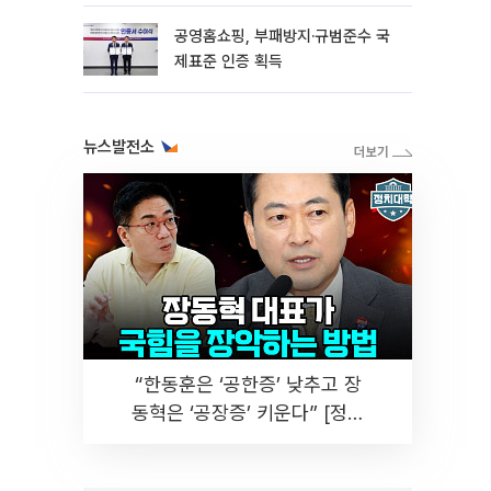
공영홈쇼핑, 부패방지·규범준수 국
제표준 인증 획득
뉴스발전소
“한동훈은 ‘공한증’ 낮추고 장
동혁은 ‘공장증’ 키운다” [정치
대학]