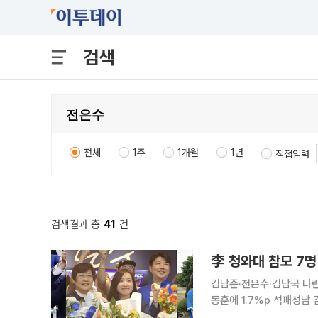
검색
전체
1주
1개월
1년
직접입력
검색결과 총
41
건
李 청와대 참모 7명
김남준·전은수·김남국 나란
동훈에 1.7%p 석패성남 김병욱 패배에 여
6·3 지방선거와 함께 치