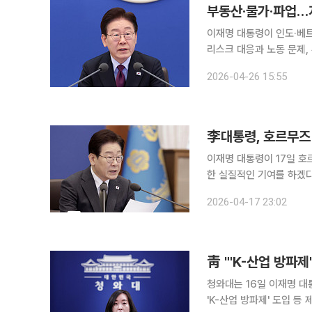
부동산·물가·파업…지
이재명 대통령이 인도·베트
리스크 대응과 노동 문제,
고 민생 안정 흐름이 중요
2026-04-26 15:55
李대통령, 호르무즈
이재명 대통령이 17일 호
한 실질적인 기여를 하겠다"고 밝혔다. 전은수 청와대 대변인은 
프랑스와 영국이 주도한 '
2026-04-17 23:02
회의에는 한국을 비롯해 이탈
靑 "'K-산업 방파
청와대는 16일 이재명 
'K-산업 방파제' 도입 등 제조 