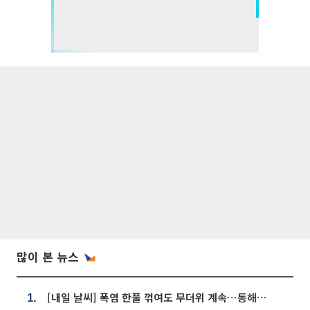
많이 본 뉴스
[내일 날씨] 폭염 한풀 꺾여도 무더위 계속⋯동해안 이틀 연속 비
1.