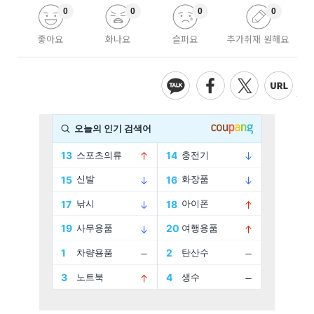
0
0
0
0
좋아요
화나요
슬퍼요
추가취재 원해요