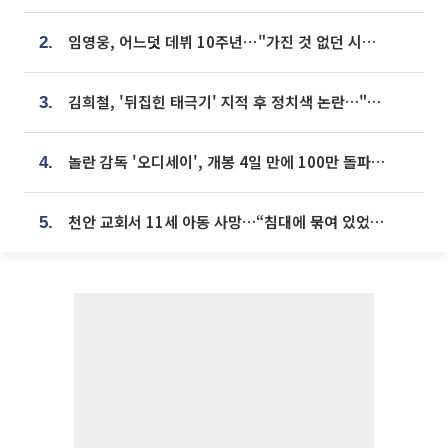
임영웅, 어느덧 데뷔 10주년⋯"가진 것 없던 시절, 내 앞엔 20명의 팬뿐"
2.
김희철, '뒤집힌 태극기' 지적 후 정치색 논란…"좌우 떠나 우리나라 국기"
3.
놀란 감독 '오디세이', 개봉 4일 만에 100만 돌파⋯'왕사남' 보다 빠르다
4.
천안 교회서 11세 아동 사망…“침대에 묶여 있었다” 진술 확보
5.