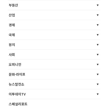
부동산
산업
경제
국제
정치
사회
오피니언
문화·라이프
뉴스발전소
이투데이TV
스페셜리포트