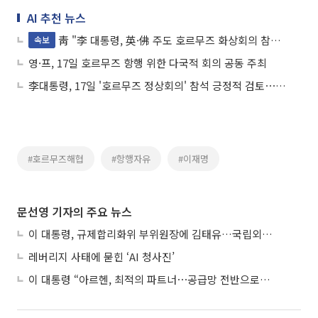
AI 추천 뉴스
靑 "李 대통령, 英·佛 주도 호르무즈 화상회의 참석 긍정 검토"
속보
영·프, 17일 호르무즈 항행 위한 다국적 회의 공동 주최
李대통령, 17일 '호르무즈 정상회의' 참석 긍정적 검토⋯"국익에 중요한 사안"
#호르무즈해협
#항행자유
#이재명
문선영 기자의 주요 뉴스
이 대통령, 규제합리화위 부위원장에 김태유…국립외교원장 김흥규
레버리지 사태에 묻힌 ‘AI 청사진’
이 대통령 “아르헨, 최적의 파트너⋯공급망 전반으로 확대”