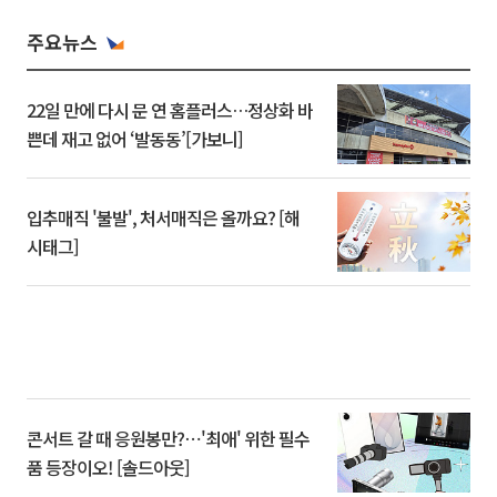
주요뉴스
22일 만에 다시 문 연 홈플러스…정상화 바
쁜데 재고 없어 ‘발동동’[가보니]
입추매직 '불발', 처서매직은 올까요? [해
시태그]
콘서트 갈 때 응원봉만?⋯'최애' 위한 필수
품 등장이오! [솔드아웃]