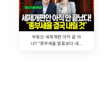
부동산 세제개편 아직 끝 아
냐? "종부세율 발표보다 내릴
것" 장기거주·양도세 전망 I 집
땅지성 I 김인만, 진미윤