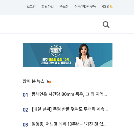
로그인
회원가입
속보창
신문/PDF 구독
RSS
많이 본 뉴스
동해안은 시간당 80㎜ 폭우, 그 외 지역은 폭염…‘극과 극 날씨’
01
[내일 날씨] 폭염 한풀 꺾여도 무더위 계속⋯동해안 이틀 연속 비
02
임영웅, 어느덧 데뷔 10주년⋯"가진 것 없던 시절, 내 앞엔 20명의 팬뿐"
03