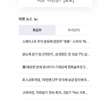
시장 '이번엔?' [포토]
마켓 뉴스
특징주
투자전략
스페이스X 주가 반등에 관련주 ‘껑충’⋯스피어 18%ㆍ에이치브이엠 12%↑
반도체 온기 탄 2차전지...삼성SDI, 장 초반 7% 넘게 껑충
美 태양광 관세 반사이익 기대감에 한화솔루션 20%대·OCI홀딩스 14%대 급등
포스코퓨처엠, 19만톤 LFP 양극재 공급 합의에 9%대 강세
고려아연, 106분기 연속 흑자...2분기 '어닝 서프라이즈'에 장 초반 12%대 강세