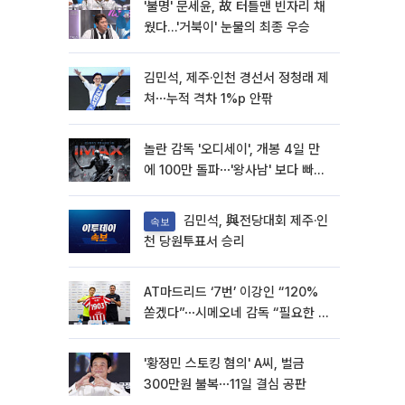
'불명' 문세윤, 故 터틀맨 빈자리 채
웠다…'거북이' 눈물의 최종 우승
김민석, 제주·인천 경선서 정청래 제
쳐⋯누적 격차 1%p 안팎
놀란 감독 '오디세이', 개봉 4일 만
에 100만 돌파⋯'왕사남' 보다 빠르
다
김민석, 與전당대회 제주·인
속보
천 당원투표서 승리
AT마드리드 ‘7번’ 이강인 “120%
쏟겠다”⋯시메오네 감독 “필요한 선
수”
'황정민 스토킹 혐의' A씨, 벌금
300만원 불복⋯11일 결심 공판