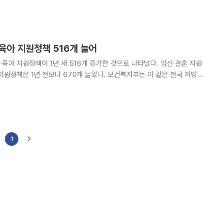
는 수어 통역사 '이유'가 만나
·육아 지원정책 516개 늘어
육아 지원정책이 1년 새 516개 증가한 것으로 나타났다. 임신·결혼 지원
 전보다 670개 늘었다. 보건복지부는 이 같은 전국 지방자
한눈에 보여주는 ‘2017년도 지방자치단체 출산 지원정책 사례집’을 발간
27일 밝혔다. 사례집에는 출산 축하용품, 출산
1