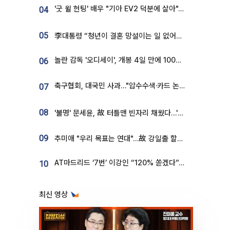
'굿 윌 헌팅' 배우 "기아 EV2 덕분에 살아"…교통사고 후 안전성 극찬
04
05
李대통령 “청년이 결혼 망설이는 일 없어야...제도상 불이익 조사”
놀란 감독 '오디세이', 개봉 4일 만에 100만 돌파⋯'왕사남' 보다 빠르다
06
축구협회, 대국민 사과…"압수수색·카드 논란 사죄, 강도 높은 쇄신"
07
08
'불명' 문세윤, 故 터틀맨 빈자리 채웠다…'거북이' 눈물의 최종 우승
09
추미애 "우리 목표는 연대"…故 강일출 할머니 흉상 제막
AT마드리드 ‘7번’ 이강인 “120% 쏟겠다”⋯시메오네 감독 “필요한 선수”
10
최신 영상