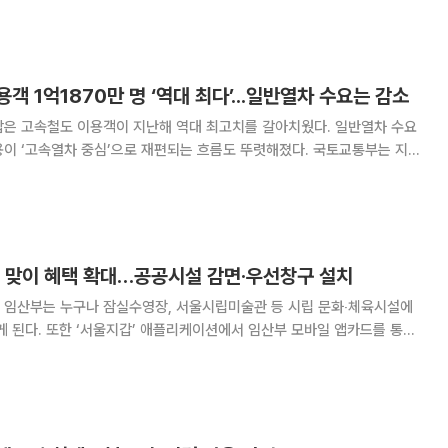
명이 이용했고 할인 금액은 총 75
객 1억1870만 명 ‘역대 최다’...일반열차 수요는 감소
잡은 고속철도 이용객이 지난해 역대 최고치를 갈아치웠다. 일반열차 수요
고속열차 중심’으로 재편되는 흐름도 뚜렷해졌다. 국토교통부는 지난
송 인원이 1억7222만 명으로 전년 대비 0.6% 증가했다고 14일 밝혔
용객은 1억1870만 명으로 2.6% 늘
날 맞이 혜택 확대…공공시설 감면·우선창구 설치
 임산부는 누구나 잠실수영장, 서울시립미술관 등 시립 문화‧체육시설에
게 된다. 또한 ‘서울지갑’ 애플리케이션에서 임산부 모바일 앱카드를 통해
생응원 서울 프로젝트의 일환으로 ‘임산
 맞아 임산부에 대한 지원과 예우를 강화한