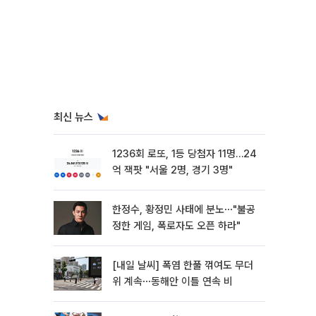
최신 뉴스
1236회 로또, 1등 당첨자 11명…24
억 잭팟 "서울 2명, 경기 3명"
한정수, 황정민 사태에 분노⋯"불공
정한 게임, 폭로자도 오픈 하라"
[내일 날씨] 폭염 한풀 꺾여도 무더
위 계속⋯동해안 이틀 연속 비