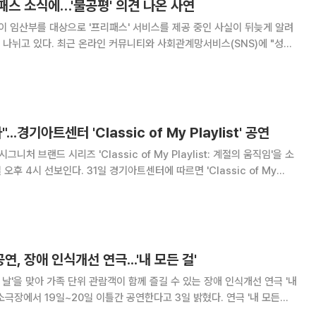
패스 소식에…'불공평' 의견 나온 사연
'이 임산부를 대상으로 '프리패스' 서비스를 제공 중인 사실이 뒤늦게 알려
 사회관계망서비스(SNS)에 "성심
수첩 가지고 가면 줄 안 서고 바로 들어갈 수도 있고 5% 할인도 해준다"라
재됐다. 게시자에 따르면 "맨날 줄 서서 샀다.
..경기아트센터 'Classic of My Playlist' 공연
니처 브랜드 시리즈 'Classic of My Playlist: 계절의 움직임'을 소
 경기아트센터에 따르면 'Classic of My
'고전(Classic)'을 쉽고 친숙하게 선보이기 위해 경기아트센터가 마련한 공연
, 장애 인식개선 연극...'내 모든 걸'
날'을 맞아 가족 단위 관람객이 함께 즐길 수 있는 장애 인식개선 연극 '내
에서 19일~20일 이틀간 공연한다고 3일 밝혔다. 연극 '내 모든
으로 서서히 청력을 상실하는 천재 지휘자 '건우'와 농아인 아버지를 모시