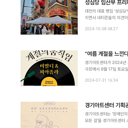
성심당 임산부 프리
대전의 대표 빵집 '성심당
지면서 네티즌들의 의견이 나뉘고 있다. 최근 온라인 커뮤니티와
당에 임산부 배지나 산모 
2024-10-08 08:27
는 글이 게
"여름 계절을 느낀다".
경기아트센터가 2024년 시그
극장에서 8월 17일 토요일 오후 4시 선보인다. 31일
Playlist'은 관객에게 
2024-07-31 16:34
이다. 첫 '플레이리스트'에
경기아트센터 기획공연
경기아트센터는 '장애인의 
모든 걸'을 경기아트센터 소극장
걸'은 후천적인 장애 발현