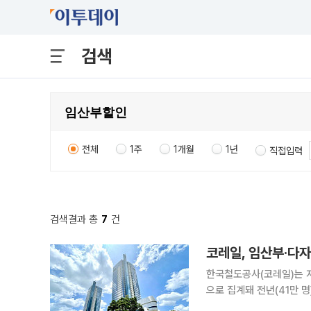
검색
전체
1주
1개월
1년
직접입력
검색결과 총
7
건
코레일, 임산부·다자
한국철도공사(코레일)는 지
으로 집계돼 전년(41만 명
3000명, 다자녀 가정 28만4000명이다. 임산부에게 열