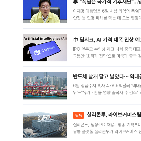
李 "폭염은 국가적 기후재난"…냉
이재명 대통령은 6일 사상 최악의 폭염
안전 등 인명 피해를 막는 데 모든 행
인프라 확충 계획을 내년도 예산안에 반
中 딥시크, AI 가격 대폭 인상 
IPO 앞두고 수익성 제고 나서 중국 대표
그동안 ‘초저가 전략’으로 미국과 중국
가된다. 블룸버그통신에 따르면 딥시크는
반도체 날개 달고 날았다⋯'역대급
6월 상품수지 흑자 478.9억달러 '역대
위'⋯"유가ㆍ환율 영향 출국자 수 감소" 
급 수출 호조가 매달 이어지면서 6월 
대 기
실리콘투, 라이브커머스팀 
단독
실리콘투, 팀장·PD 채용…방송 기획부
유통 플랫폼 실리콘투가 라이브커머스 전
나섰다. 국내 화장품을 해외 유통망에 공