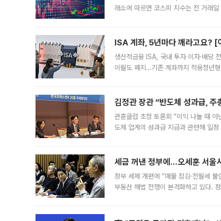
래소에 따르면 코스피 지수는 전 거래일 대
1.81% 내린 6478.75에 출발한 코
다. 이날 오전
ISA 계좌, 5년마다 깨라고요? 
생산적금융 ISA, 국내 투자 이자·배당
이월도 폐지…기존 계좌까지 적용청년형 
는 5년마다 계좌를 해지하라는 건가요?”
편을
김정관 장관 “반도체 성과급, 
관훈클럽 초청 토론회 “이익 나눌 때 아
도체 업계의 성과급 지급과 관련해 일정
최근 상법·자본시장법 개정으로 기업 지
세금 꺼낸 정부에…오세훈 서울시장
정부 세제 개편에 “매물 잠김·전월세 불
부동산 해법 전쟁이 본격화하고 있다. 
드를 꺼내자 서울시는 전·월세 부담만 