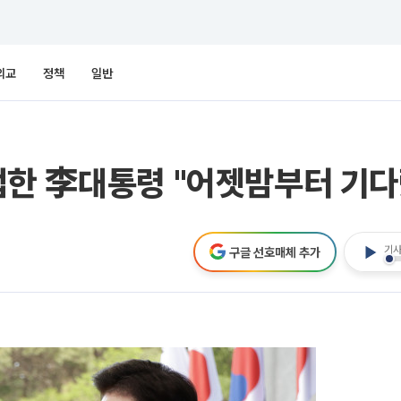
외교
정책
일반
접한 李대통령 "어젯밤부터 기다
기사
구글 선호매체 추가