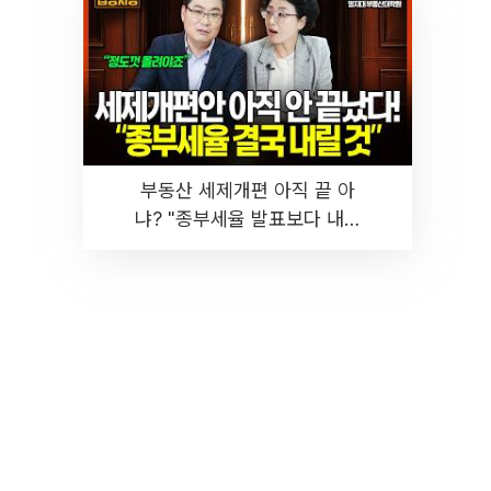
부동산 세제개편 아직 끝 아
냐? "종부세율 발표보다 내릴
것" 장기거주·양도세 전망 I 집
땅지성 I 김인만, 진미윤