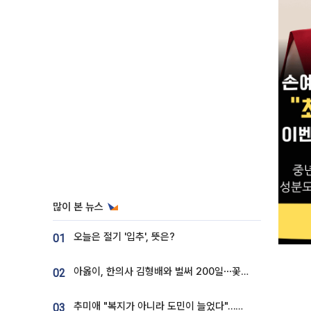
많이 본 뉴스
오늘은 절기 '입추', 뜻은?
01
아옳이, 한의사 김형배와 벌써 200일⋯꽃다발 들고 "프러포즈 아냐"
02
추미애 "복지가 아니라 도민이 늘었다"…재정난 책임론 정면돌파
03