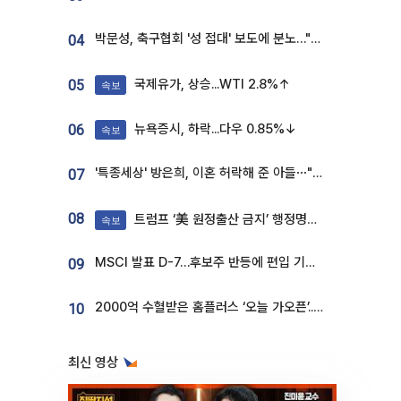
박문성, 축구협회 '성 접대' 보도에 분노…"다 말아먹으려고 작정했나"
04
국제유가, 상승...WTI 2.8%↑
05
속보
뉴욕증시, 하락...다우 0.85%↓
06
속보
'특종세상' 방은희, 이혼 허락해 준 아들⋯"너무 잘 커줬다" 오열
07
08
트럼프 ‘美 원정출산 금지’ 행정명령 서명
속보
MSCI 발표 D-7…후보주 반등에 편입 기대 재점화
09
2000억 수혈받은 홈플러스 ‘오늘 가오픈’...13일 정식 개장 시험대
10
최신 영상