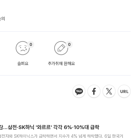
논의
0
0
슬퍼요
추가취재 원해요
감…삼전·SK하닉 '와르르' 각각 6%·10%대 급락
삼성전자와 SK하이닉스가 급락하면서 지수가 4% 넘게 하락했다. 6일 한국거