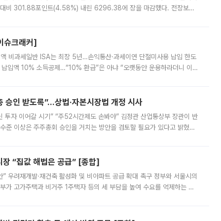
비 301.88포인트(4.58%) 내린 6296.38에 장을 마감했다. 전장보다
스피는 장중 한때 6550.94까지 오르기도 했으나 6238.32까지 밀리기도 했
[이슈크래커]
 전액 비과세일반 ISA는 최장 5년…손익통산·과세이연 단절미사용 납입 한도
납입액 10% 소득공제…“10% 환급”은 아냐 “오랫동안 운용하라더니 이제
 ‘만능 절세 통장’으로 불리는 개인종합자산관리계좌(ISA)가 두 갈래로 개
주총 승인 받도록”…상법·자본시장법 개정 시사
닌 투자 이어갈 시기” “주52시간제도 손봐야” 김정관 산업통상부 장관이 반
 수준 이상은 주주총회 승인을 거치는 방안을 검토할 필요가 있다고 밝혔다.
배구조와 주주권 강화 논의가 이어지는 가운데, 핵심 연구인력에 대한
 “집값 해법은 공급” [종합]
안” 우려재개발·재건축 활성화 및 비아파트 공급 확대 촉구 정부와 서울시의
정부가 고가주택과 비거주 1주택자 등의 세 부담을 높여 수요를 억제하는 카
키울 것이라며 세금이 아닌 공급이 근본적인 처방이라고 전면 반박했다.