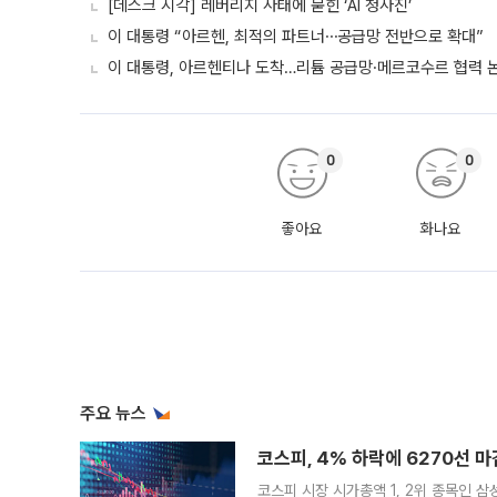
[데스크 시각] 레버리지 사태에 묻힌 ‘AI 청사진’
이 대통령 “아르헨, 최적의 파트너⋯공급망 전반으로 확대”
이 대통령, 아르헨티나 도착…리튬 공급망·메르코수르 협력 
0
0
좋아요
화나요
주요 뉴스
코스피, 4% 하락에 6270선 마
코스피 시장 시가총액 1, 2위 종목인 