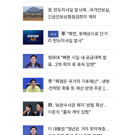
北 탄도미사일 발사에…국가안보실,
긴급안보상황점검회의 개최
軍 "북한, 동해상으로 단거
속보
리 탄도미사일 발사"
청와대 "빠른 시일 내 공급대책 발
표…2차 회의 후 후속 답변"
李 "폭염은 국가적 기후재난"…냉방
·전력망 확충 등 예산 반영 주문 [종
합]
野, ‘보완수사권 폐지’ 반발 확산…
이준석 “졸속 개악 입법”
이 대통령 "청년은 거의 취약계층…