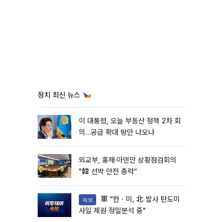
정치 최신 뉴스
이 대통령, 오늘 부동산 정책 2차 회
의…공급 확대 방안 나오나
외교부, 홍해·아덴만 상황점검회의
"韓 선박 안전 총력“
軍 "한ㆍ미, 北 발사 탄도미
속보
사일 제원 정밀분석 중"