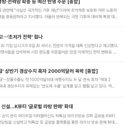
방·전력망 확충 등 예산 반영 주문 [종합]
과 관련해 "사실상 국가적인 기후 재난"이라며 취약계층 보호와 야외 노동자
정력을 총동원하라고 지시했다. 아울러 반복되는 극한 기후에 대비해 폭염 대응
영하는 방안도 검토하라고 주문했다. 이 대통령은 이날 폭염·가뭄 대
예고⋯‘초저가 전략’ 접나
 AI 기업 딥시크가 6일 AI 서비스 전반의 가격을 대폭 인상한다고 예고했다.
 경쟁사들을 압박하며 시장 판도를 뒤흔들어온 만큼 이례적인 전략 변화로 평
 이날 공지를 통해 구체적인 인상 폭은 공개하지 않았지만 상당한 수
' 상반기 경상수지 흑자 2000억달러 육박 [종합]
급'⋯상품수출도 첫 1000억달러대 여행수지도 두 달 연속 흑자 '역대 2
국내 경상수지가 유례없는 '반도체 수출' 날개를 달고 훨훨 날고 있다. 역대
경상수지 뿐 아니라 상반기 경상수지 흑자도 2000억달러에 근접하며 사상 최
신설…K뷰티 ‘글로벌 라방 판매’ 확대
터 손익 관리 에이피알·닥터멜락신도 틱톡샵 라이브방송 강화 글로벌 K뷰티
담팀을 신설하고 틱톡샵 등 글로벌 플랫폼을 통한 라이브 방송 판매 확대에
급하는 데서 한발 더 나아가 방송 기획과 상품 구성, 출연자 섭외, 손익