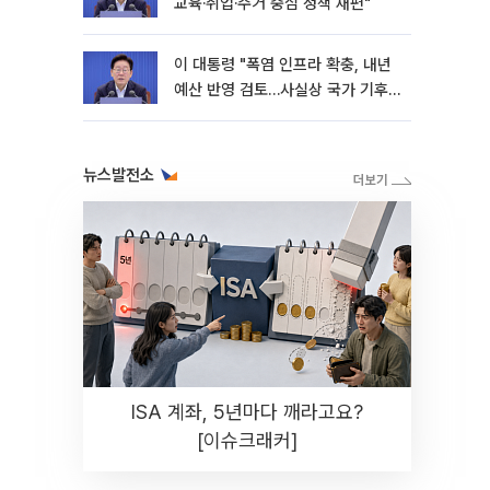
교육·취업·주거 중심 정책 재편"
이 대통령 "폭염 인프라 확충, 내년
예산 반영 검토…사실상 국가 기후
재난"
뉴스발전소
ISA 계좌, 5년마다 깨라고요?
[이슈크래커]