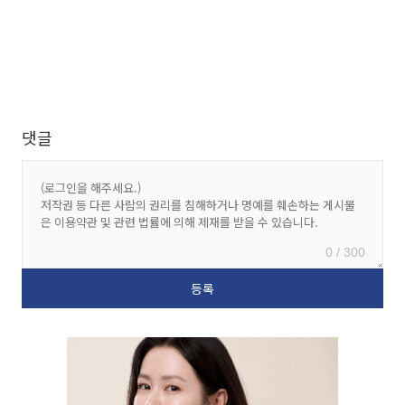
댓글
0 / 300