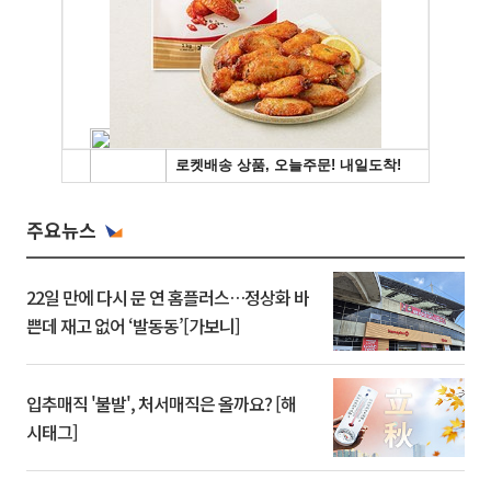
주요뉴스
22일 만에 다시 문 연 홈플러스…정상화 바
쁜데 재고 없어 ‘발동동’[가보니]
입추매직 '불발', 처서매직은 올까요? [해
시태그]