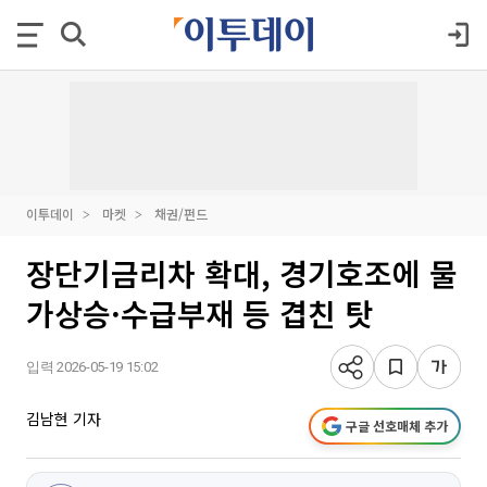
이투데이
마켓
채권/펀드
장단기금리차 확대, 경기호조에 물
가상승·수급부재 등 겹친 탓
입력 2026-05-19 15:02
김남현 기자
구글 선호매체 추가