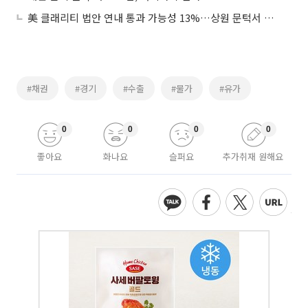
美 클래리티 법안 연내 통과 가능성 13%…상원 문턱서 제동
#채권
#경기
#수출
#물가
#유가
0
0
0
0
좋아요
화나요
슬퍼요
추가취재 원해요