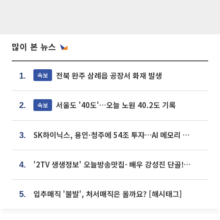
많이 본 뉴스
전북 완주 삼례읍 공장서 화재 발생
속보
1.
서울도 '40도'…오늘 노원 40.2도 기록
속보
2.
SK하이닉스, 용인·청주에 54조 투자…AI 메모리 생산기지 키운다
3.
'2TV 생생정보' 오늘방송맛집- 배우 강성진 단골! 쌀국수ㆍ푸팟퐁 커리 맛집 '블○○○'
4.
입추매직 '불발', 처서매직은 올까요? [해시태그]
5.