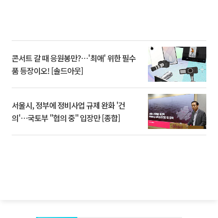
콘서트 갈 때 응원봉만?⋯'최애' 위한 필수
품 등장이오! [솔드아웃]
서울시, 정부에 정비사업 규제 완화 '건
의'⋯국토부 "협의 중" 입장만 [종합]