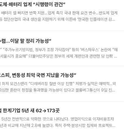
반도체·배터리 업계 “시행령이 관건”
 배터리 셀 빠지면 반쪽 지원…업계 촉각 국내 판매 요건 변수…반도체 업계
등 첨단산업의 국내 생산을 지원하기 위해 이른바 ‘한국판 인플레이션 감축
를 신설했지만, 업계에서는 세부 지원 대상에 따라 정책 효과가 크게 달라
수렴…이달 말 정리 가능성”
없어” “주가누르기방지법, 정부가 조정 가닥잡아” 황희 ‘버스하우스’ 논란에 “해
 서울시가 중요해” 더불어민주당은 정부의 세제 개편안과 관련한 당 안팎 의
에 나서겠다고 예고했다. 민주당은 8월 말 당정 조율을 거친 개편안이
스피, 변동성 최악 국면 지났을 가능성”
 만에 최저 모건스탠리 “디레버리징 절반 이상 진행” 저평가·실적은 매력적…외
든 극심한 혼란이 정점을 통과했을 가능성이 있다고 블룸버그통신이 9일 진단
가 상당 부분 정리된 데다 금융당국의 규제 강화로 고위험 상품 거래도 급감
한계기업 5년 새 62→173곳
 5년간 전반적으로 악화한 것으로 나타났다. 영업이익으로 이자비용조차
년과 비교해 지난해 2.8배 늘었다. 특히 주택·분양시장 침체와 프로젝트파