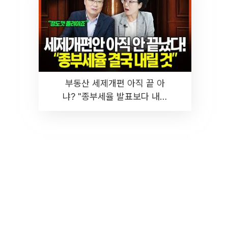
부동산 세제개편 아직 끝 아
냐? "종부세율 발표보다 내릴
것" 장기거주·양도세 전망 I 집
땅지성 I 김인만, 진미윤