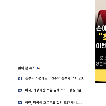
많이 본 뉴스
종부세 개편에도…1·3주택 종부세 격차 2028년부터 확대
01
미국, 가상자산 포괄 규제 속도…상원, ‘클래리티법’ 9월 절차투표 추진
02
03
이란, 미국에 호르무즈 합의 조건 제시…美 “경기 아직 안 끝나” [종합]