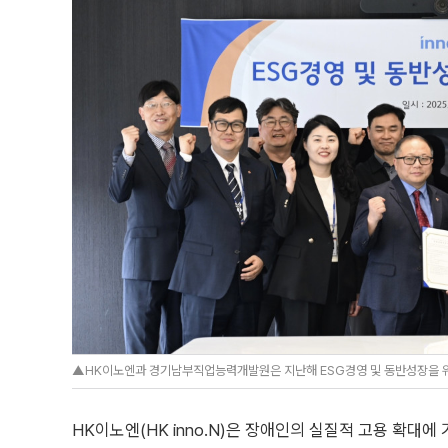
▲HK이노엔과 경기남부직업능력개발원은 지난해 ESG경영 및 동반성장을 위
HK이노엔(HK inno.N)은 장애인의 실질적 고용 확대