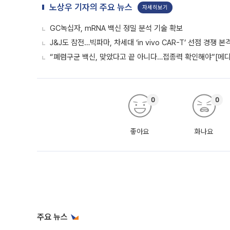
노상우 기자의 주요 뉴스
자세히보기
GC녹십자, mRNA 백신 정밀 분석 기술 확보
J&J도 참전…빅파마, 차세대 ‘in vivo CAR-T’ 선점 경쟁 본
“폐렴구균 백신, 맞았다고 끝 아니다…접종력 확인해야”[메디
0
0
좋아요
화나요
주요 뉴스