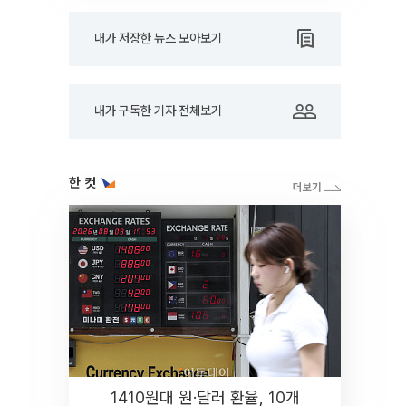
내가 저장한 뉴스 모아보기
내가 구독한 기자 전체보기
한 컷
1410원대 원·달러 환율, 10개