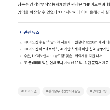
장동수 경기남부직업능력개발원 원장은 “HK이노엔과 협
영역을 확장할 수 있었다”며 “지난해에 이어 올해까지 실
관련 뉴스
HK이노엔 후원 ‘히말라야 사트피크 원정대’ 6220m 세계 최
HK이노엔·아토매트릭스, AI 기반 차세대 비만 신약 공동개발
수은, HK이노엔과 ‘그냥드림’ 맞손…취약계층 지원 나서
美 클래리티 법안 연내 통과 가능성 13%…상원 문턱서 제동
#HK이노엔
#경기남부직업능력개발원
#장애인고용