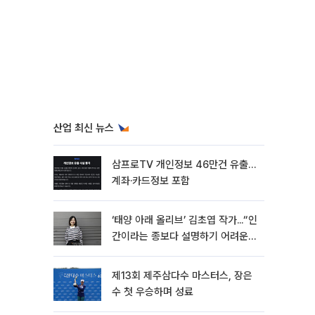
산업 최신 뉴스
삼프로TV 개인정보 46만건 유출…
계좌·카드정보 포함
‘태양 아래 올리브’ 김초엽 작가...“인
간이라는 종보다 설명하기 어려운
한 사람을 쓰고 싶었다”[문화人터
뷰]
제13회 제주삼다수 마스터스, 장은
수 첫 우승하며 성료