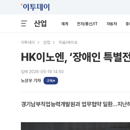
산업
재계
전자/통신/IT
자동차
중
이투데이
산업
의료/바이오
HK이노엔, ‘장애인 특별
입력 2026-05-19 14:50
노상우 기자
구독
경기남부직업능력개발원과 업무협약 일환…지난해