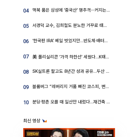
맥북 품은 삼성에 ‘중국산’ 맹추격⋯커지는 노트북 OLED 시장
04
서경덕 교수, 김희철도 분노한 거꾸로 태극기⋯"엉터리는 아냐, 아쉬울 뿐"
05
‘한국판 IRA’ 베일 벗었지만…반도체·배터리 업계 “시행령이 관건”
06
07
美 폴리실리콘 ‘가격 하한선’ 세웠다…K태양광 수혜 기대
SK실트론 팔고도 8년간 성과 공유…두산 인수대금 2.3조가 끝 아냐
08
블룸버그 “레버리지 거품 빠진 코스피, 변동성 최악 국면 지났을 가능성”
09
분당·평촌 오를 때 일산만 내렸다…재건축 기대감도 ‘무색’
10
최신 영상