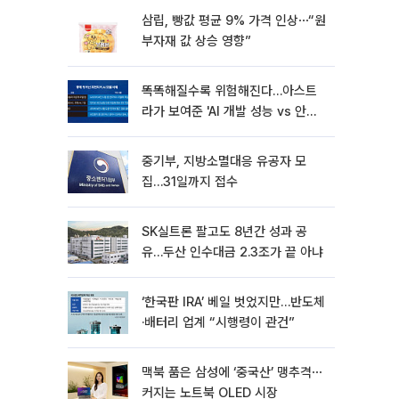
삼립, 빵값 평균 9% 가격 인상⋯“원
부자재 값 상승 영향”
똑똑해질수록 위험해진다…아스트
라가 보여준 'AI 개발 성능 vs 안전
딜레마'
중기부, 지방소멸대응 유공자 모
집…31일까지 접수
SK실트론 팔고도 8년간 성과 공
유…두산 인수대금 2.3조가 끝 아냐
‘한국판 IRA’ 베일 벗었지만…반도체
·배터리 업계 “시행령이 관건”
맥북 품은 삼성에 ‘중국산’ 맹추격⋯
커지는 노트북 OLED 시장