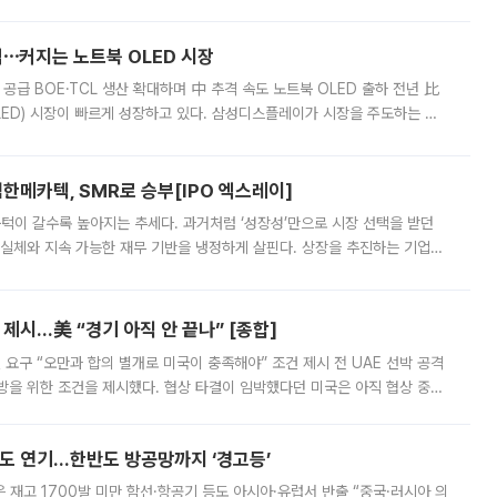
 악화가 두드러졌다. 9일 한국건설산업연구원은 ‘2025년 건설업 외감기업
격⋯커지는 노트북 OLED 시장
 공급 BOE·TCL 생산 확대하며 中 추격 속도 노트북 OLED 출하 전년 比
ED) 시장이 빠르게 성장하고 있다. 삼성디스플레이가 시장을 주도하는 가
 확대에 나서면서 노트북 OLED 시장을 둘러싼 경쟁이 치열해지고 있다. 9
한메카텍, SMR로 승부[IPO 엑스레이]
 문턱이 갈수록 높아지는 추세다. 과거처럼 ‘성장성’만으로 시장 선택을 받던
 실체와 지속 가능한 재무 기반을 냉정하게 살핀다. 상장을 추진하는 기업들
를 입증해야 하는 시험대에 섰다. 본지는 상장을 앞둔 기업의 기술 경쟁
제시…美 “경기 아직 안 끝나” [종합]
 요구 “오만과 합의 별개로 미국이 충족해야” 조건 제시 전 UAE 선박 공격
방을 위한 조건을 제시했다. 협상 타결이 임박했다던 미국은 아직 협상 중이
현지시간) 모하마드 바게르 졸가드르 이란 최고국가안보회의 사무총장은 타
품도 연기…한반도 방공망까지 ‘경고등’
은 재고 1700발 미만 함선·항공기 등도 아시아·유럽서 반출 “중국·러시아 의