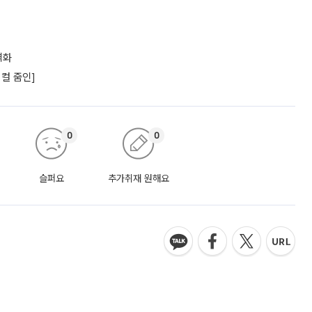
격화
컬 줌인]
0
0
슬퍼요
추가취재 원해요