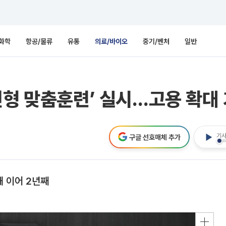
화학
항공/물류
유통
의료/바이오
중기/벤처
일반
전형 맞춤훈련’ 실시…고용 확대
기사
구글 선호매체 추가
 이어 2년째