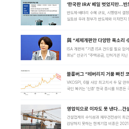
‘한국판 IRA’ 베일 벗었지만…
반도체·배터리 수혜 규모, 시행령서 결정
실효성 우려 정부가 반도체와 이차전지 
법(IRA)’으로 불리는 국내생산세액공제
與 “세제개편안 다양한 목소리 
ISA 개편에 “기존 ISA 건드릴 필요 
프닝” 선긋기 “주택공급, 인허가권 지닌
견을 수렴해 당정과 개편안에 대한 조율
블룸버그 “레버리지 거품 빠진 코
VKOSPI, 6월 사상 최고치서 두 달
국인 복귀는 ‘신중’ 한국 증시를 뒤흔
했다. 대규모 반대매매로 레버리지 투자
영업익으로 이자도 못 낸다…건설 
건설업계의 수익성과 재무건전성이 최근
감당하지 못하는 한계기업 비중은 2021