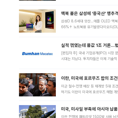
이낸싱(PF) 부담이 집중된 건축 부문의
경영
맥북 품은 삼성에 ‘중국산’ 맹추
삼성D 8.6세대 양산…애플 OLED 맥북
66%↑ 노트북용 유기발광다이오드(OL
운데 중국 BOE와 TCL CSOT도 생산
일 업계에 따르면 삼성
실적 꺾였는데 몸값 1조 거론…범
[편집자 주] 국내 기업공개(IPO) 시장
시대는 지났다. 투자자들은 이제 기술적
은 거시경제 불확실성 속에 실적과 성과
이란, 미국에 호르무즈 합의 조건 
미군 철수·전쟁 배상 등 재개방 5대 조건
하기도 이란이 미국에 호르무즈 해협 개
라며 조심스러운 반응을 보였다. 8일(
미국, 미사일 부족에 아시아 납
이란 전쟁에 패트리엇 1500발 사용 남