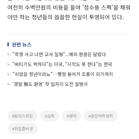
여전히 수백만원의 비용을 들여 '점수용 스펙'을 채워
야만 하는 청년들의 씁쓸한 현실이 투영되어 있다.
관련 뉴스
"학생 사고 나면 교사 실형"...해외 판결은 달랐다
"버티기도 벅차다"는 미국, "시작도 못 한다"는 한국
"쉬었음 청년이라뇨"…행정 용어가 조롱이 되기까지
‘경험 無도 환영’ 첫 일자리 도전 설명서
#토익스피킹
#오픽
#영어
#공인어학성적
#취업준비생