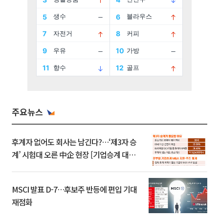
주요뉴스
후계자 없어도 회사는 남긴다?…‘제3자 승
계’ 시험대 오른 中企 현장 [기업승계 대전
환]
MSCI 발표 D-7…후보주 반등에 편입 기대
재점화