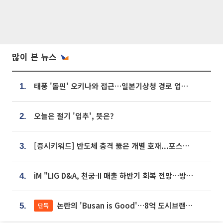
많이 본 뉴스
태풍 '돌핀' 오키나와 접근…일본기상청 경로 업데이트
1.
오늘은 절기 '입추', 뜻은?
2.
[증시키워드] 반도체 충격 뚫은 개별 호재...포스코퓨처엠·에코프로·한화솔루션 '눈길'
3.
iM "LIG D&A, 천궁-II 매출 하반기 회복 전망…방산 톱픽 유지"
4.
논란의 'Busan is Good'…8억 도시브랜드, 용산 대통령실 CI 업체가 수행
단독
5.