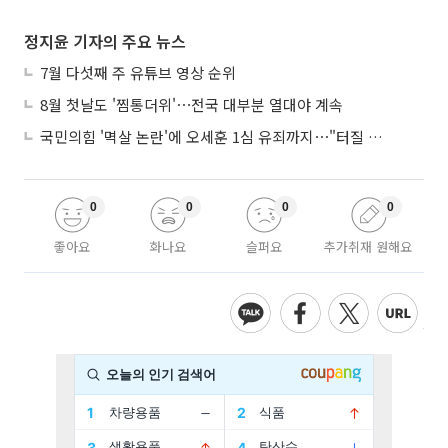
정지윤 기자의 주요 뉴스
7월 다섯째 주 유튜브 영상 순위
8월 첫날도 '찜통더위'⋯전국 대부분 열대야 계속
국민의힘 '멱살 논란'에 오세훈 1심 유죄까지⋯"터질 게 터졌다"
0
0
0
0
좋아요
화나요
슬퍼요
추가취재 원해요