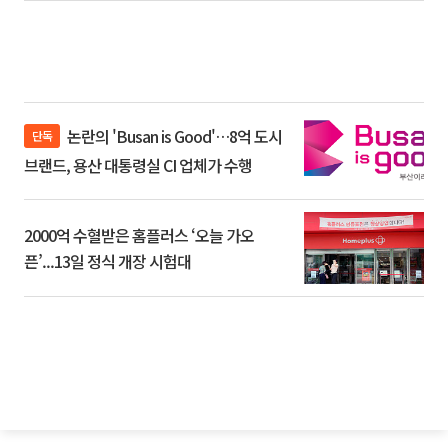
논란의 'Busan is Good'…8억 도시
단독
브랜드, 용산 대통령실 CI 업체가 수행
2000억 수혈받은 홈플러스 ‘오늘 가오
픈’...13일 정식 개장 시험대