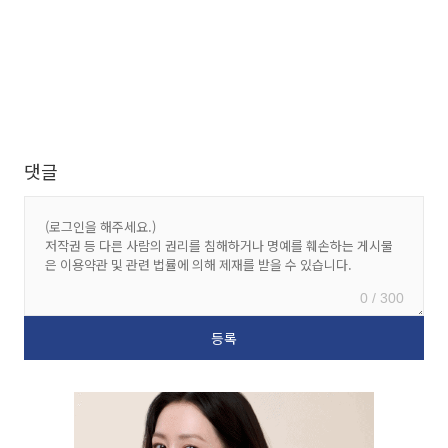
댓글
0 / 300