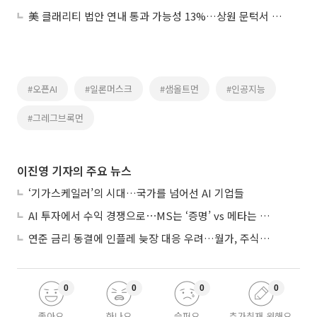
美 클래리티 법안 연내 통과 가능성 13%…상원 문턱서 제동
#오픈AI
#일론머스크
#샘올트먼
#인공지능
#그레그브록먼
이진영 기자의 주요 뉴스
‘기가스케일러’의 시대…국가를 넘어선 AI 기업들
AI 투자에서 수익 경쟁으로⋯MS는 ‘증명’ vs 메타는 ‘숙제’
연준 금리 동결에 인플레 늦장 대응 우려…월가, 주식도 채권도 던졌다
0
0
0
0
좋아요
화나요
슬퍼요
추가취재 원해요