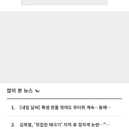
많이 본 뉴스
[내일 날씨] 폭염 한풀 꺾여도 무더위 계속⋯동해안 이틀 연속 비
1.
김희철, '뒤집힌 태극기' 지적 후 정치색 논란…"좌우 떠나 우리나라 국기"
2.