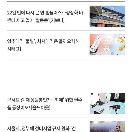
22일 만에 다시 문 연 홈플러스…정상화 바
쁜데 재고 없어 ‘발동동’[가보니]
입추매직 '불발', 처서매직은 올까요? [해
시태그]
콘서트 갈 때 응원봉만?⋯'최애' 위한 필수
품 등장이오! [솔드아웃]
서울시, 정부에 정비사업 규제 완화 '건