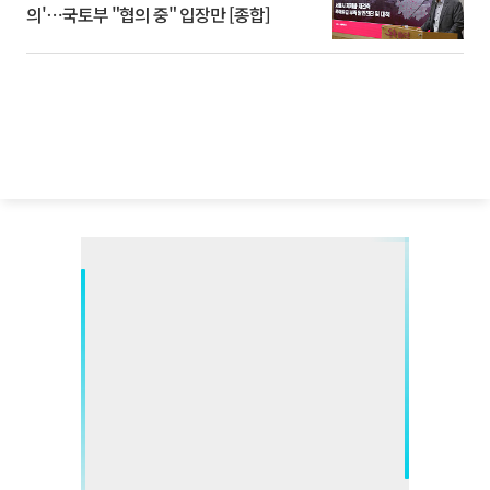
의'⋯국토부 "협의 중" 입장만 [종합]