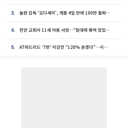
놀란 감독 '오디세이', 개봉 4일 만에 100만 돌파⋯'왕사남' 보다 빠르다
3.
천안 교회서 11세 아동 사망…“침대에 묶여 있었다” 진술 확보
4.
AT마드리드 ‘7번’ 이강인 “120% 쏟겠다”⋯시메오네 감독 “필요한 선수”
5.