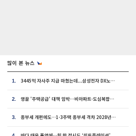
많이 본 뉴스
3445억 자사주 지급 마쳤는데...삼성전자 DX노조, 뒤늦은 '떼쓰기 집회'
1.
영끌 '주택공급' 대책 임박⋯비아파트·도심복합까지 총동원
2.
종부세 개편에도…1·3주택 종부세 격차 2028년부터 확대
3.
바다 태운 폭염에…회 한 접시도 ‘히트플레이션’
4.