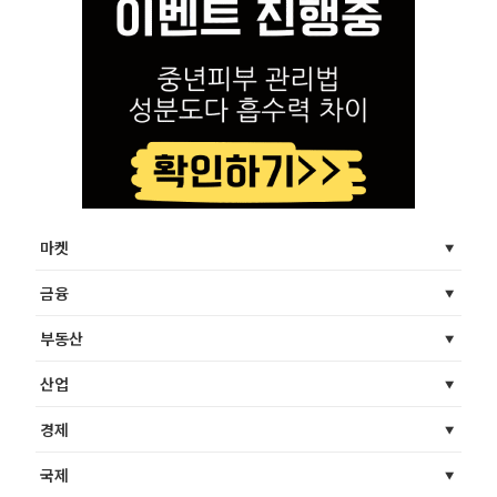
마켓
금융
부동산
산업
경제
국제