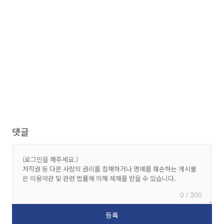
댓글
0 / 300