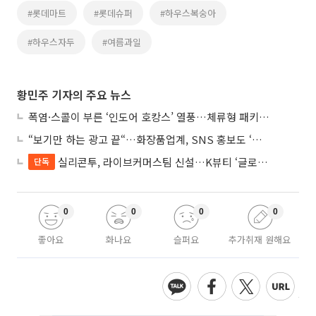
#롯데마트
#롯데슈퍼
#하우스복숭아
#하우스자두
#여름과일
황민주 기자의 주요 뉴스
폭염·스콜이 부른 ‘인도어 호캉스’ 열풍…체류형 패키지 뜬다
“보기만 하는 광고 끝“…화장품업계, SNS 홍보도 ‘참여형 콘텐츠’로 변모
실리콘투, 라이브커머스팀 신설…K뷰티 ‘글로벌 판매망’ 확대
단독
0
0
0
0
좋아요
화나요
슬퍼요
추가취재 원해요