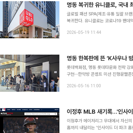
명동 복귀한 유니클로, 국내 
글로벌 패션 SPA(제조·유통 일괄 브랜
복귀한다. 유니클로는 코로나19 팬데믹 영향
22일 국내 최대 규모의 글로벌 플래그
2026-05-19 11:44
적 3254.8㎡(약 1000평), 지상 1~
명동 한복판에 뜬 ‘K사우나 
롯데백화점, 명동 롯데타운화 전략 강
구현⋯한약방 콘셉트 미션 진행운빨존많겜·
오전 서울 중구 롯데백화점 본점 1층 
2026-05-16 11:00
탈출’을 체험하려는 고객들로 긴 대기 
이정후 MLB 새기록…'인사이
이정후가 메이저리그 무대에서 자신의 
홈까지 내달리는 ‘인사이드 더 파크 홈런’을 