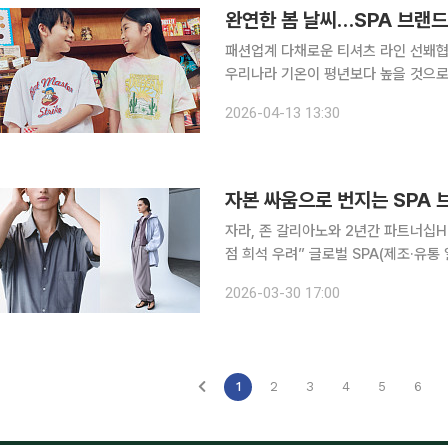
완연한 봄 날씨…SPA 브랜드 
패션업계 다채로운 티셔츠 라인 선봬협업 및 기능
우리나라 기온이 평년보다 높을 것으로
다퉈 ‘티셔츠’ 경쟁에 나서고 있다. 13일 패션업계에 따르면 국내 주요 패션 SPA(제조·유통 일원화)
2026-04-13 13:30
브랜드는 평년보다 따뜻해진 날씨를 
자본 싸움으로 번지는 SPA 
자라, 존 갈리아노와 2년간 파트너십H
점 희석 우려” 글로벌 SPA(제조·유통 일원화) 브랜드 시장에서 호화 컬래버레이션(컬래버)를 통한
고급화 경쟁이 이어지고 있다. 막강한 
2026-03-30 17:00
SPA 시장 균형이 깨질 수 있다는 우
1
2
3
4
5
6