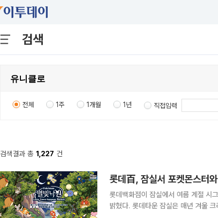
검색
전체
1주
1개월
1년
직접입력
검색결과 총
1,227
건
롯데百, 잠실서 포켓몬스터와 
롯데백화점이 잠실에서 여름 계절 시그
밝혔다. 롯데타운 잠실은 매년 겨울 크리스마스 마켓을 선보여 연말 대표 행사로 자리매김한 데 이
어 여름 시즌 대표 콘텐츠인 서머마켓