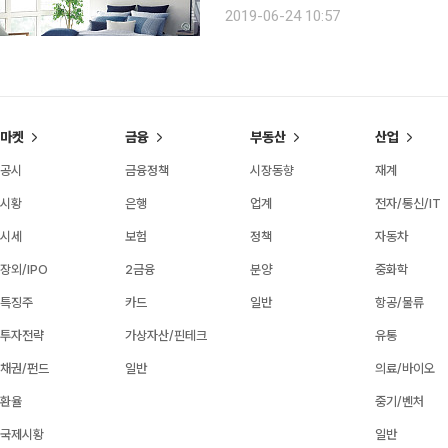
어렵다. 땀 흡수만 생각해 ‘면’ 100
2019-06-24 10:57
출시되면서 땀 흡수는 물론 시원함까지 
마켓
금융
부동산
산업
공시
금융정책
시장동향
재계
시황
은행
업계
전자/통신/IT
시세
보험
정책
자동차
장외/IPO
2금융
분양
중화학
특징주
카드
일반
항공/물류
투자전략
가상자산/핀테크
유통
채권/펀드
일반
의료/바이오
환율
중기/벤처
국제시황
일반