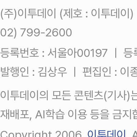
(주)이투데이 (제호 : 이투데이
02) 799-2600
등록번호 : 서울아00197 ㅣ 등록일
발행인 : 김상우 ㅣ 편집인 : 
이투데이의 모든 콘텐츠(기사)는
재배포, AI학습 이용 등을 금지
Copyright 2006.
이투데이
.