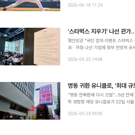
2026 미국프로야구 메이저리그(MLB
2026-06-18 11:24
5탈삼진 
'스타벅스 지우기' 나선 관가
행안장관 "국민 참여 이벤트 스타벅스
과ㆍ자정 나선 기업에 정부 전방위 공세 “과도하다” 우려도 스타
싼 정부의 불매 움직임이 확산하고 있다
2026-05-25 14:08
등 전방위로 스타벅스 지우기에 나서면
“명동 한복판에 다시 깃발”...5년 만
학 경험형 매장 유니클로가 22일 서울 명동 한복판에 국내 최대 규모 글로벌 플래그십 스토어 ‘유니
클로 명동점’(명동점)을 열었다. 202
2026-05-23 09:00
서 철수한지 5년여 만에 복귀다. 명동