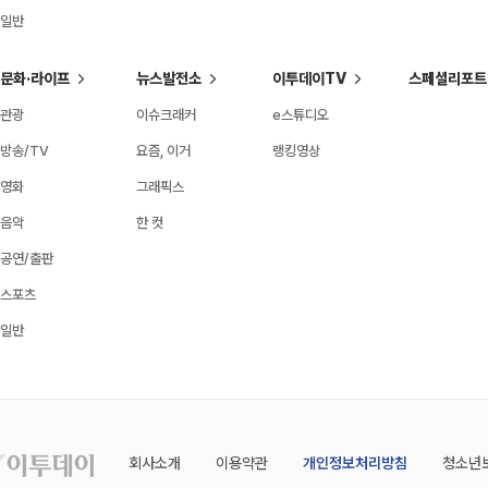
일반
문화·라이프
뉴스발전소
이투데이TV
스페셜리포트
관광
이슈크래커
e스튜디오
방송/TV
요즘, 이거
랭킹영상
영화
그래픽스
음악
한 컷
공연/출판
스포츠
일반
회사소개
이용약관
개인정보처리방침
청소년