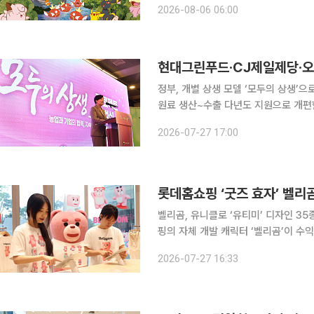
2026-08-06 06:00
정부, 개별 상생 모델 ‘모두의 상생’
원료 생산~수출 다년도 지원으로 개편
진출 지원 현대그린푸드와 CJ제일제당, 오리온 등 기업이 개별적으로 추진해온 농업 상생 모델을
2026-07-27 17:00
정부가 컨소시엄 단위의 다년도 사업으
롯데홈쇼핑 ‘굿즈 효자’ 벨리곰
벨리곰, 유니클로 ‘유티미’ 디자인 35종 선
핑의 자체 개발 캐릭터 ‘벨리곰’이 수
로 흥행을 한 데 이어 유니클로의 커스
2026-07-27 16:33
다. 2018년 론칭 후 2024년 해외 