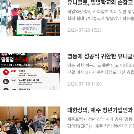
유니클로, 밀알학교와 손잡고
직업역량 향상·사회참여 확대 위한 업
협력 확대 유니클로가 발달장애 학생들의 직업역량 향상과 사회참여 확대를 위해 특수학교인 밀알
학교와 손잡았다. 유니클로는 지난 2
2026-07-23 15:26
알학교와 발달장애 학생의 직업교육과 
명동에 성공적 귀환한 유니클로
명동 귀환 성공…'노재팬' 딛고 역대 
부활 이끈 3가지 동력다점포 대신 효율화,
에 재개점한 유니클로에 방문객이 끊이
2026-07-18 11:00
는 국내 SPA 시장에서 유니클로가 입
대한상의, 제주 청년기업인과
제주포럼서 청년 창업 사례 공유“공동 브랜딩·전국 판
협의회(ERT)가 제주 지역 청년기업인
업가들은 지역 자원을 활용한 브랜드 