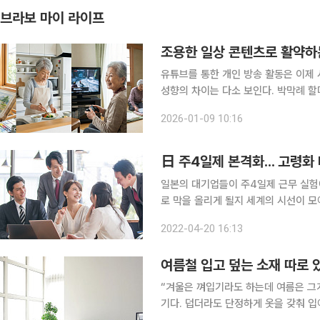
브라보 마이 라이프
조용한 일상 콘텐츠로 활약하
유튜브를 통한 개인 방송 활동은 이제
성향의 차이는 다소 보인다. 박막례 
되는 ‘엔터테이너’에 가깝다. 반면 일본의
2026-01-09 10:16
의 전반을 콘텐츠로 풀어내며 하나의 
日 주4일제 본격화... 고령화
일본의 대기업들이 주4일제 근무 실험
로 막을 올리게 될지 세계의 시선이 모
년부터 기업들에게 재택근무와 주4일제
2022-04-20 16:13
는 분위기가 조성되면서 지난해 본격적
여름철 입고 덮는 소재 따로 
“겨울은 껴입기라도 하는데 여름은 그게
기다. 덥더라도 단정하게 옷을 갖춰 입