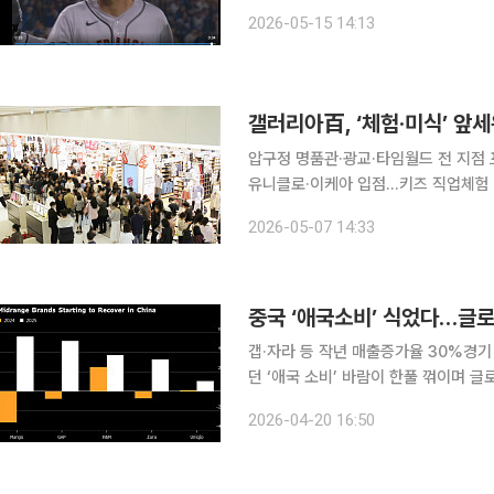
이언츠의 이정후는 15일(한국시간) 
2026-05-15 14:13
움에서 열린 2026 메이저리그 LA 
갤러리아百, ‘체험·미식’ 앞
압구정 명품관·광교·타임월드 전 지점
유니클로·이케아 입점…키즈 직업체험 등 콘텐츠 강화 한화갤러리아가 
수요와 가족 단위 방문객을 겨냥한 전사적 프로모션을 전개
2026-05-07 14:33
압구정동 명품관부터 대전 타임월드까지
중국 ‘애국소비’ 식었다…글로
갭·자라 등 작년 매출증가율 30%경
던 ‘애국 소비’ 바람이 한풀 꺾이며 
소비자들이 단순히 국산을 찾기보다는 
2026-04-20 16:50
랜드 수요