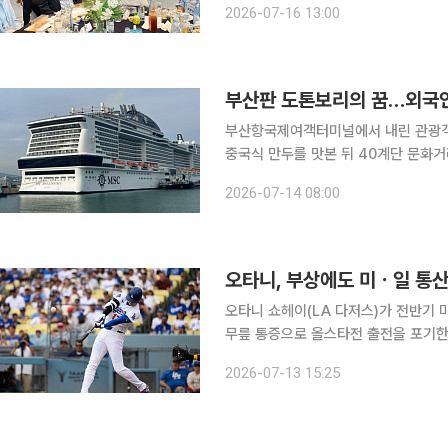
2026-07-16 13:00
부산항국제여객터미널에서 내린 관광객
중국식 만두를 맛본 뒤 40계단 문화
부산의 음식과 역사, 원도심 문화를 
2026-07-14 08:00
오타니, 부상에도 미ㆍ일 통
오타니 쇼헤이(LA 다저스)가 전반기 
무릎 통증으로 올스타전 출전을 포기한 상황에서도 장
미국 캘리포니아주 로스앤젤레스 유니클
2026-07-13 15:25
이저리그(MLB) 애리조나 다이아몬드백