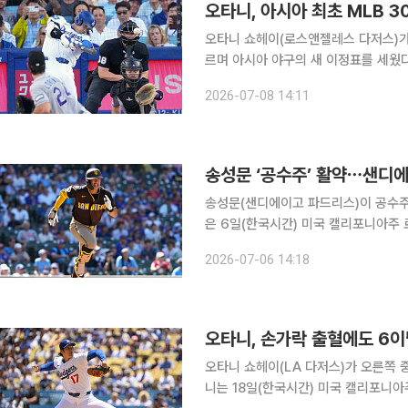
오타니, 아시아 최초 MLB 
오타니 쇼헤이(로스앤젤레스 다저스)가
르며 아시아 야구의 새 이정표를 세웠다. 오타니는 8일(한국시간) 미국 캘리포니아주 로스앤
유니클로 필드 앳 다저스타디움에서 열린
2026-07-08 14:11
송성문 ‘공수주’ 활약⋯샌디에
송성문(샌디에이고 파드리스)이 공수주에서
은 6일(한국시간) 미국 캘리포니아주
미국프로야구 메이저리그(MLB) 로스
2026-07-06 14:18
오타니, 손가락 출혈에도 6이
오타니 쇼헤이(LA 다저스)가 오른쪽 중
니는 18일(한국시간) 미국 캘리포니