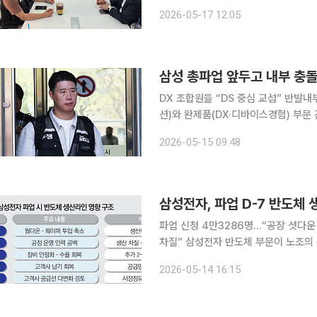
10시부터 3차 사후조정 회의가 진행된다. 삼성전자 노사는 12일 오전 10시부터 17시간 
2026-05-17 12:05
조정 2차 회의를 진행했으나 합의를 
삼성 총파업 앞두고 내부 충
DX 조합원들 “DS 중심 교섭” 반발내부 균열 속 법적 공
션)와 완제품(DX·디바이스경험) 부문
짐을 보이고 있다. 15일 업계에 따르면 삼성전자 사내 커뮤니티에서는 삼성그룹 초기업노동조합 삼
2026-05-15 09:48
성전자지부(이하 초기업노조)를 상대로
파업 신청 4만3286명…“공장 셧다운
차질” 삼성전자 반도체 부문이 노조의 총파업 예고를 일주일 앞두고 비상관리 체제에 돌입했다. 반
도체 업계는 파업 강행 시 생산 라인 
2026-05-14 16:15
손되면서 직간접 피해 규모가 최대 1