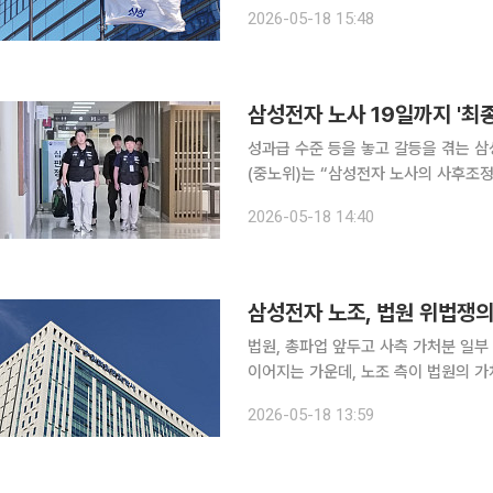
말·연휴 수준 인력 운영’ 해석에 대해서도 “
2026-05-18 15:48
는 이날 사내 공지문을 통해 “법원은
삼성전자 노사 19일까지 '최
성과급 수준 등을 놓고 갈등을 겪는 삼성전자
(중노위)는 “삼성전자 노사의 사후조정 회의
일에는 10~12시, 14~16시, 17~
2026-05-18 14:40
전부터 정부세종청사 중노위에서 회의
삼성전자 노조, 법원 위법쟁의
법원, 총파업 앞두고 사측 가처분 일부 인용 삼성전자와 초기업노동조합 삼성전자 지
이어지는 가운데, 노조 측이 법원의 가
판단”이라고 해석하며 예정된 파업 강행 방침을 재확인했다. 
2026-05-18 13:59
이날 수원지법 민사31부(신우정 부장판