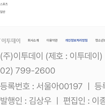
스포츠
일반
회사소개
이용약관
개인정보처리방침
청소년
(주)이투데이 (제호 : 이투데이
02) 799-2600
등록번호 : 서울아00197 ㅣ 등록일
발행인 : 김상우 ㅣ 편집인 : 