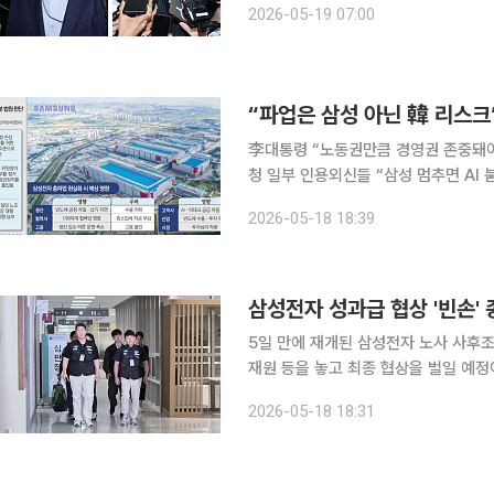
2026-05-19 07:00
“파업은 삼성 아닌 韓 리스크
李대통령 “노동권만큼 경영권 존중돼야
청 일부 인용외신들 “삼성 멈추면 AI 붐도 차질” 삼성전자 노사가 총파업 예
시 협상 테이블에 앉았지만 파국을 막을
2026-05-18 18:39
이 격화하는 상황에서 이번 갈등이 단
삼성전자 성과급 협상 '빈손'
5일 만에 재개된 삼성전자 노사 사후조
재원 등을 놓고 최종 협상을 벌일 예정이다. 삼성전자 노사는 18일 정부세종청사 중앙
노위)에서 사후조정 회의를 진행했다. 
2026-05-18 18:31
만이다. 김영훈 고용노동부 장관의 중