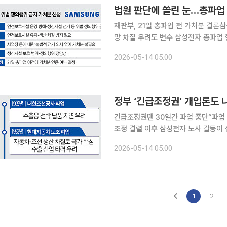
법원 판단에 쏠린 눈…총파업 
재판부, 21일 총파업 전 가처분 결론
망 차질 우려도 변수 삼성전자 총파업 향방을 가를 법원의 가처분 판단에 관심이 쏠리고 있다. 재판
부는 위법 쟁의행위 금지 가처분 심문 
2026-05-14 05:00
다. 13일 업계에 따르면 수원지법 민
긴급조정권땐 30일간 파업 중단“파업 시
조정 결렬 이후 삼성전자 노사 갈등이
론되고 있다. 다만 긴급조정권이 실제
2026-05-14 05:00
있다는 점에서, 재계 안팎에서는 정부 
1
2