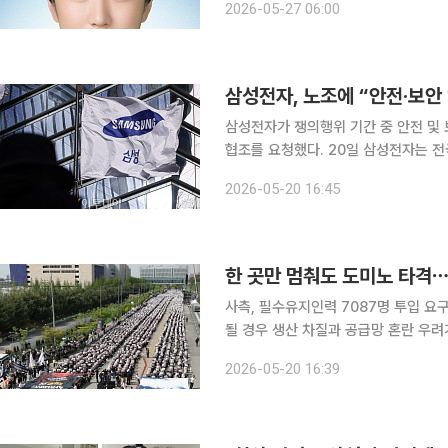
2026-05-27 06:00
및 주말·휴일 포함)와 같은 수준의 인
삼성전자, 노조에 “안전·보안
삼성전자가 쟁의행위 기간 중 안전 및
협조를 요청했다. 20일 삼성전자는 전국삼성전자노동조합과 삼성그룹 초기업노동조합 삼성전자지
부에 발송한 공문을 통해 “5월 18일자 
2026-05-20 16:45
서 삼성전자는 “쟁의행위 기간 중 안
사측, 필수유지인력 7087명 투입 요구파업 현실화
될 경우 생산 차질과 공급망 혼란 우려
전체 생산 차질로 이어질 수 있어 업계
2026-05-20 16:39