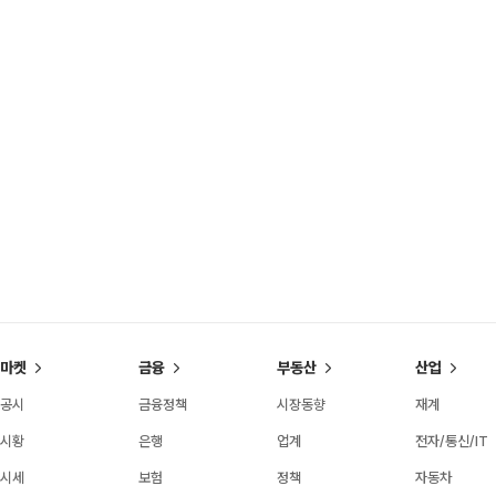
마켓
금융
부동산
산업
공시
금융정책
시장동향
재계
시황
은행
업계
전자/통신/IT
시세
보험
정책
자동차