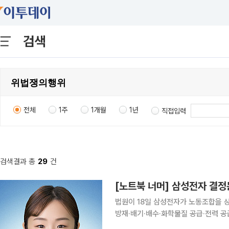
검색
전체
1주
1개월
1년
직접입력
검색결과 총
29
건
[노트북 너머] 삼성전자 결정
법원이 18일 삼성전자가 노동조합을 
방재·배기·배수·화학물질 공급·전력 공
관 관리와 웨이퍼 정체 관리 등은 ‘보