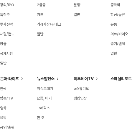
장외/IPO
2금융
분양
중화학
특징주
카드
일반
항공/물류
투자전략
가상자산/핀테크
유통
채권/펀드
일반
의료/바이오
환율
중기/벤처
국제시황
일반
일반
문화·라이프
뉴스발전소
이투데이TV
스페셜리포트
관광
이슈크래커
e스튜디오
방송/TV
요즘, 이거
랭킹영상
영화
그래픽스
음악
한 컷
공연/출판