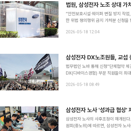
법원, 삼성전자 노조 상대 가
“안전보호시설·웨이퍼 변질 방지 작업, 평상시 수준 유지해
한 위법 쟁의행위 금지 가처분 신청을
작업 등을 평상시 수준으로 유지해야 
2026-05-18 12:04
법적 제동이 걸리게 
삼성전자 DX노조원들, 교섭
법무법인 노바 통해 신청“단체협약 체결되
DX(디바이스경험) 부문 직원들이 최
임단협 교섭 중단을 요구하는 가처분 
2026-05-18 08:49
삼성전자 노사 '성과급 협상' 
삼성전자 노사의 사후조정이 재개된다. 사실상 
원회(중노위)에 따르면, 삼성전자 노사