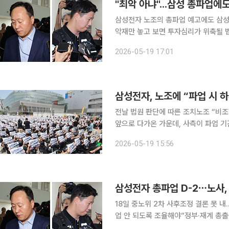
"최악 아냐"...삼성 총파업에
삼성전자 노조의 총파업 예고에도 삼성
악재만 놓고 보면 투자심리가 위축될 
는 피할 수 있다는 쪽에 무게를 두는 모습이다. 삼성전자는 18일 전 거래일보다 3.
2026-05-19 17:01
1000원에 거래를 마쳤다. 장 초반에는
삼성전자, 노조에 “파업 시 하
전날 법원 판단에 따른 조치노조 “비조합원 우선 배치하라” 삼
앞으로 다가온 가운데, 사측이 파업 기
무해야 한다는 입장을 노조 측에 전달했
2026-05-19 15:56
필요성을 인
삼성전자 총파업 D-2⋯노사, 
18일 중노위 2차 사후조정 결론 못 
업 안 되도록 조율해야”정부·재계 총출동에
사가 총파업 예고 시점을 불과 이틀 앞