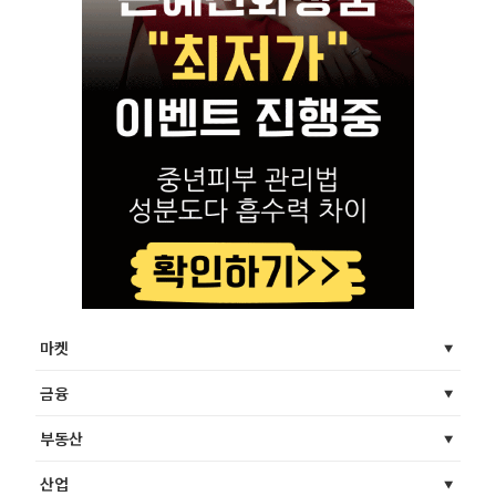
마켓
금융
부동산
산업