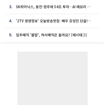
SK하이닉스, 용인·청주에 54조 투자…AI 메모리 생산기지 키운다
3.
'2TV 생생정보' 오늘방송맛집- 배우 강성진 단골! 쌀국수ㆍ푸팟퐁 커리 맛집 '블○○○'
4.
입추매직 '불발', 처서매직은 올까요? [해시태그]
5.