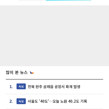
많이 본 뉴스
전북 완주 삼례읍 공장서 화재 발생
속보
1.
서울도 '40도'…오늘 노원 40.2도 기록
속보
2.