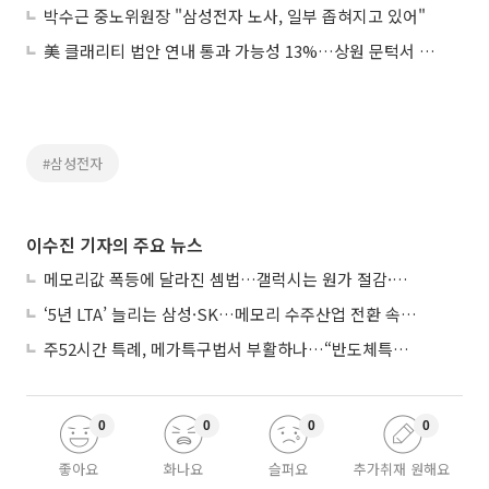
박수근 중노위원장 "삼성전자 노사, 일부 좁혀지고 있어"
美 클래리티 법안 연내 통과 가능성 13%…상원 문턱서 제동
#삼성전자
이수진 기자의 주요 뉴스
메모리값 폭등에 달라진 셈법…갤럭시는 원가 절감·아이폰은 서비스 확대
‘5년 LTA’ 늘리는 삼성·SK…메모리 수주산업 전환 속 다른 셈법
주52시간 특례, 메가특구법서 부활하나…“반도체특별법 담겨야”
0
0
0
0
좋아요
화나요
슬퍼요
추가취재 원해요