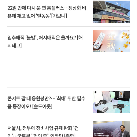
22일 만에 다시 문 연 홈플러스…정상화 바
쁜데 재고 없어 ‘발동동’[가보니]
입추매직 '불발', 처서매직은 올까요? [해
시태그]
콘서트 갈 때 응원봉만?⋯'최애' 위한 필수
품 등장이오! [솔드아웃]
서울시, 정부에 정비사업 규제 완화 '건
의'⋯국토부 "협의 중" 입장만 [종합]