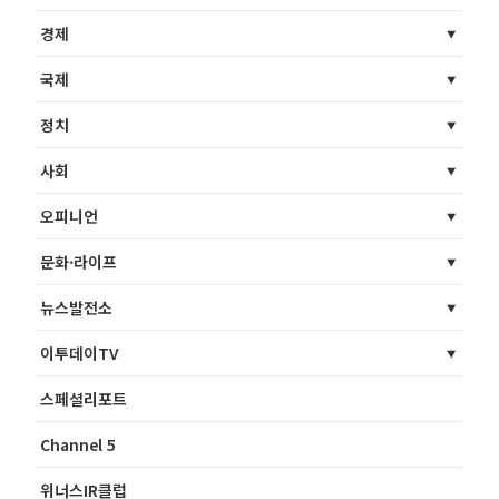
경제
국제
정치
사회
오피니언
문화·라이프
뉴스발전소
이투데이TV
스페셜리포트
Channel 5
위너스IR클럽