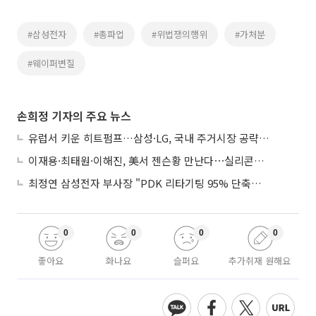
#삼성전자
#총파업
#위법쟁의행위
#가처분
#웨이퍼변질
손희정 기자의 주요 뉴스
유럽서 키운 히트펌프…삼성·LG, 국내 주거시장 공략 ‘속도’
이재용·최태원·이해진, 美서 젠슨황 만난다⋯실리콘밸리 집결하는 AI리더
최정연 삼성전자 부사장 "PDK 리타기팅 95% 단축…에이전트 AI 시범 활용"
0
0
0
0
좋아요
화나요
슬퍼요
추가취재 원해요