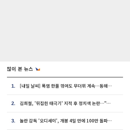
많이 본 뉴스
[내일 날씨] 폭염 한풀 꺾여도 무더위 계속⋯동해안 이틀 연속 비
1.
김희철, '뒤집힌 태극기' 지적 후 정치색 논란…"좌우 떠나 우리나라 국기"
2.
놀란 감독 '오디세이', 개봉 4일 만에 100만 돌파⋯'왕사남' 보다 빠르다
3.