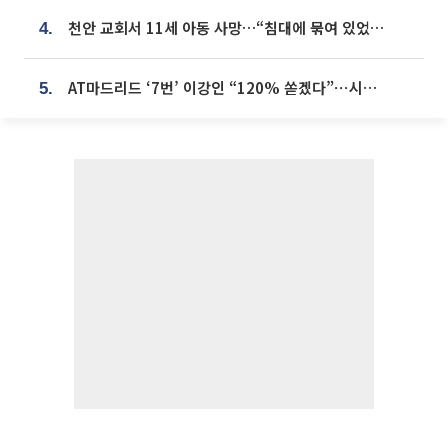
천안 교회서 11세 아동 사망…“침대에 묶여 있었다” 진술 확보
4.
AT마드리드 ‘7번’ 이강인 “120% 쏟겠다”⋯시메오네 감독 “필요한 선수”
5.