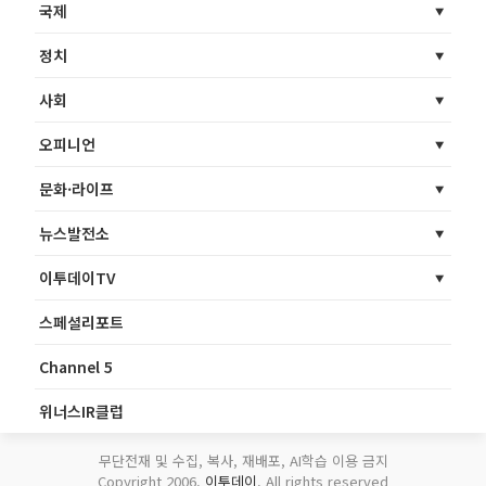
국제
정치
사회
오피니언
문화·라이프
뉴스발전소
이투데이TV
스페셜리포트
Channel 5
위너스IR클럽
무단전재 및 수집, 복사, 재배포, AI학습 이용 금지
Copyright 2006.
이투데이
. All rights reserved