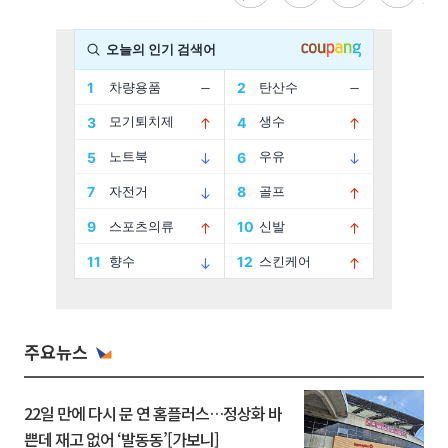
주요뉴스
22일 만에 다시 문 연 홈플러스…정상화 바
쁜데 재고 없어 ‘발동동’[가보니]