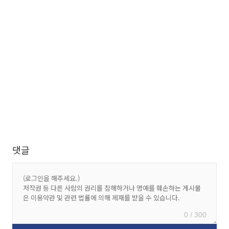
댓글
0 / 300