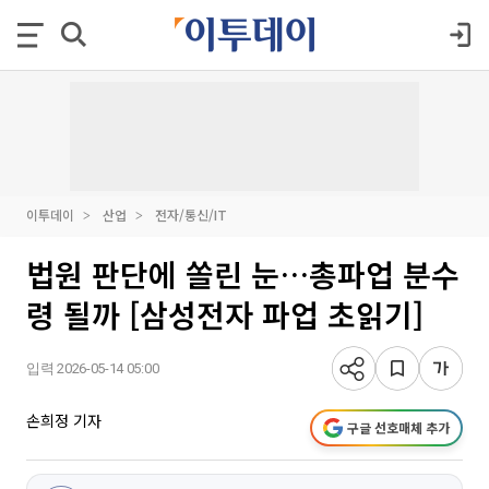
이투데이
산업
전자/통신/IT
법원 판단에 쏠린 눈…총파업 분수
령 될까 [삼성전자 파업 초읽기]
입력 2026-05-14 05:00
손희정 기자
구글 선호매체 추가