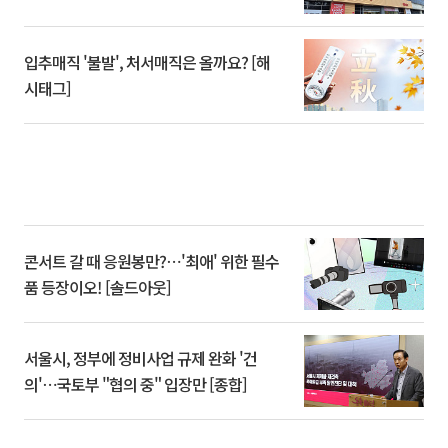
입추매직 '불발', 처서매직은 올까요? [해
시태그]
콘서트 갈 때 응원봉만?⋯'최애' 위한 필수
품 등장이오! [솔드아웃]
서울시, 정부에 정비사업 규제 완화 '건
의'⋯국토부 "협의 중" 입장만 [종합]