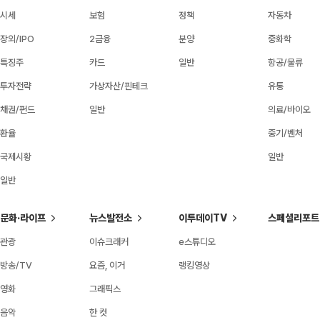
시세
보험
정책
자동차
장외/IPO
2금융
분양
중화학
특징주
카드
일반
항공/물류
투자전략
가상자산/핀테크
유통
채권/펀드
일반
의료/바이오
환율
중기/벤처
국제시황
일반
일반
문화·라이프
뉴스발전소
이투데이TV
스페셜리포트
관광
이슈크래커
e스튜디오
방송/TV
요즘, 이거
랭킹영상
영화
그래픽스
음악
한 컷