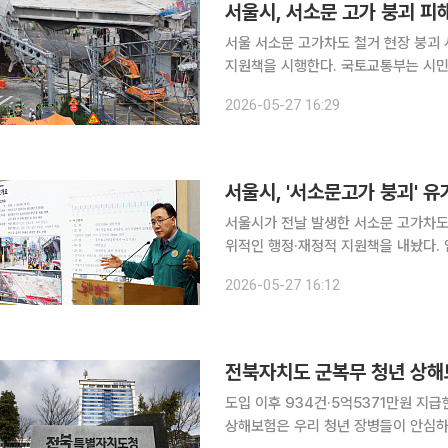
서울시, 서소문 고가 붕괴 피해
서울 서소문 고가차도 철거 현장 붕괴
지원책을 시행한다. 국토교통부는 시민
고 있다. 이번 사고로 현장 관계자 3
2026-05-27 16:29
서울시, '서소문고가 붕괴' 
서울시가 전날 발생한 서소문 고가차도
위적인 행정·재정적 지원책을 내놨다. 임춘근 서울시 도시기반시설본부장은 27일 오후 서울시청 브
리핑실에서 열린 사고 경위 및 향후 계
2026-05-27 16:12
인해 유명을 달리한 분들의 명복을 빌
전북자치도 군복무 청년 상해보
도입 이후 934건·5억5371만원 지급현역병
상해보험은 우리 청년 장병들이 안심하