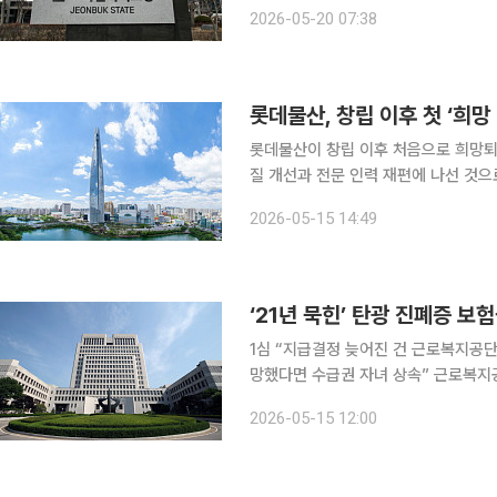
다.” 조윤정 전북도 인구청년정책과장은 ‘군 복무 청년 상해보험 지원사업’이 청년과 가족의 부담을
2026-05-20 07:38
줄이는 데 도움이 되고 있다며 실질적
롯데물산, 창립 이후 첫 ‘희망
롯데물산이 창립 이후 처음으로 희망퇴
질 개선과 전문 인력 재편에 나선 것으로 풀이된다. 15일 유통업계에 따
공지를 통해 희망퇴직 프로그램인 ‘넥스트 
2026-05-15 14:49
롯데물산이 희망퇴직을 실시하는 것은 
‘21년 묵힌’ 탄광 진폐증 
1심 “지급결정 늦어진 건 근로복지공
망했다면 수급권 자녀 상속” 근로복지공단이 정당한 이유 없이 보험금을 20여 년 늦게 지급했다면,
보험금을 지급하기로 결정한 날까지 평
2026-05-15 12:00
15일 법조계에 따르면 최근 대법원 3