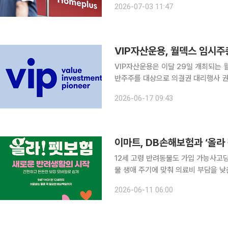
2026-07-03 11:47
VIP자산운용, 월덱스 임시주
VIP자산운용은 이달 29일 개최되는 
반주주를 대상으로 의결권 대리행사 권유에 나선다고 17
주들의 반대로 부결된 이사 보수한도 안
2026-06-17 09:43
치다. 월덱스 지분 15.6%를 보유한 2
이마트, DB손해보험과 ‘올라
12세 고령 반려동물도 가입 가능사고당 최대 700만원 보장 
물 생애 주기에 맞춰 의료비 부담을 낮춘 보험 상품을
과 함께 반려동물 생애주기에 맞춘 보
2026-06-11 06:00
을 진행한다. 이번 상품은 복잡한 특약