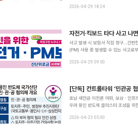
퍼는 이날 사내 게시판을 통해 희망퇴직 시행 계획을 공고했다
2026-04-29 18:24
년 이상이면서 만 48세 이상 직원이
자전거·킥보드 타다 사고 나
사고 발생 시 보험사 직접 청구…간편한 이용 절차 서울특별시 마포구는 
(PM) 사용 중 발생할 수 있는 사고로
형 이동장치 단체보험’을 운영한다고 29일 밝혔다. 주요 보장 내용은 △사
2026-04-29 09:50
유 장해 최대 1000만원 △진단 위로금
호남 새만금 이전론 여파, 보상ㆍ인프라
우려 용인 반도체 클러스터 조성을 위한 핵심 컨트롤타워인 ‘민·관·공 협의체’가 정치권 논쟁에 발목
을 잡히며 사실상 멈춰 섰다. 국가 산
2026-04-23 05:00
공을 위한 핵심 조율 기능이 장기 공백