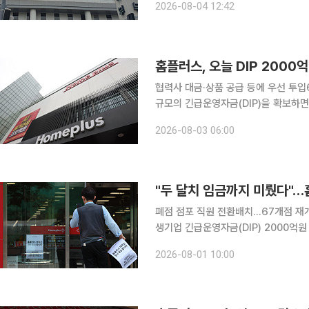
2026-08-04 12:42
편, 잔여재산 활용 특례를 도입해 대
홈플러스, 오늘 DIP 2000
협력사 대금·상품 공급 등에 우선 투입67곳 재가
규모의 긴급운영자금(DIP)을 확보하면
대금 지급과 상품 공급 정상화에 우선 
2026-08-03 06:00
이다. 3일 유통업계에 따르면 홈플
"두 달치 임금까지 미뤘다"…
폐점 점포 직원 전환배치…67개점 재개 추진
생기업 긴급운영자금(DIP) 2000억
개하기 위해 속도를 내고 있다. 67개
2026-08-01 10:00
있으며 노사가 임금 지급을 두 달 미루