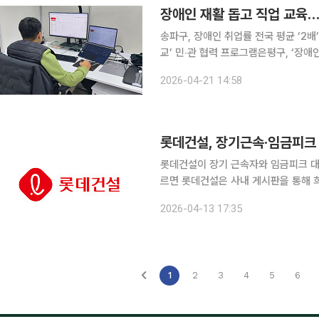
장애인 재활 돕고 직업 교육…
송파구, 장애인 취업률 전국 평균 ‘2
교’ 민‧관 협력 프로그램은평구, ‘장애
정영등포구, ‘장애 청소년 상해보험’ 확대전원 
2026-04-21 14:58
씨는 송파구 장애인 직업재활 지원센터
롯데건설이 장기 근속자와 임금피크 대상자를 중
르면 롯데건설은 사내 게시판을 통해 
연수에 따라 최대 기본급 30개월분의 
2026-04-13 17:35
가로 지급된다. 대학교 재학 이하 자녀
1
2
3
4
5
6