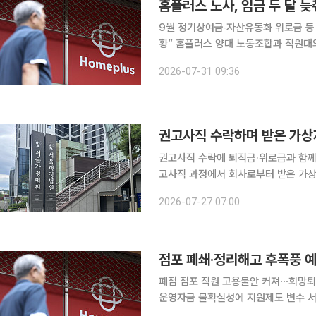
홈플러스 노사, 임금 두 달 늦
9월 정기상여금‧자산유동화 위로금 등
황” 홈플러스 양대 노동조합과 직원대의 기구인 한마음협의회가 영업 정상화와 자구계획 이행을 위
해 임직원 처우 조정에 합의했다. 31일 홈플러스에 따르면 사내 마트노조홈플러스지부(마트노조)와
2026-07-31 09:36
민주노총홈플러스일반노동조합(일반노조
권고사직 수락하며 받은 가상자
권고사직 수락에 퇴직금·위로금과 함께 가
고사직 과정에서 회사로부터 받은 가상
이 나왔다. 27일 법조계에 따르면 서울행정법원 행정2부(공현진 부장판사)는 최근 블록체인 플랫폼
2026-07-27 07:00
회사에서 근무했던 A 씨 등이 동작·성
폐점 점포 직원 고용불안 커져⋯희망퇴
운영자금 불확실성에 지원제도 변수 서울회생법원이 홈플러스의 회생절차 폐지를 결정하면서 홈플
러스의 정상화 작업이 중대 고비를 맞았