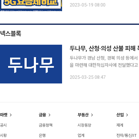
1회선 가입 제한 ㆍ 선택약정할인(요금
2023-05-19 08:00
인
넥스블록
두나무, 산청·의성 산불 피해 
두나무가 경남 산청, 경북 의성 등에서 
을 마련해 대한적십자사에 전달했다고 25일 밝혔다. 이번 성금은 ESG
를 통해 결정됐다. 두나무는 이번 산불
2025-03-25 08:47
회 복구에 
마켓
금융
부동산
산업
공시
금융정책
시장동향
재계
시황
은행
업계
전자/통신/IT