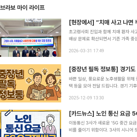
브라보 마이 라이프
[현장에서] “치매 사고 나면
초고령사회 진입과 함께 치매 환자 사
배상 문제로 확산되면서 기존 가족 중심 책
여의도 국회의원회관에서 더불어민주당 
2026-03-31 17:49
봄과 사회안전망 강화를 위한 국회 토론
[중장년 필독 정보통] 경기도
바쁜 일상, 풍요로운 노후생활을 위해 
택 등을 모아 전달 드립니다. 경기 기후보험 시행, 기후재난도 지원받을 수 있다! 경기도가 전국 최초
로 도입한 ‘경기 기후보험’이 시행 8개
2025-12-09 13:30
가운데 98%인 4만 1444
[카드뉴스] 노인 통신 요금 
이동통신 3사가 새로운 ‘5G 중간 요
비를 줄이기 위함이다. 3사의 시니어 5G 요금제를 가입 가능한 나이에 따라 정리했다. SKT ㆍ 1인