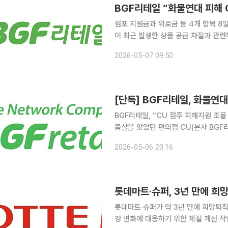
BGF리테일 “화물연대 피해 
점포 지원금과 위로금 등 4개 항목 8일 지
이 최근 발생한 상품 공급 차질과 관
놨다. CU를 운영하는 BGF리테일은 7일 가맹점주와 임직원을 대상으로 안내문을 발표했다. BGF
2026-05-07 09:50
리테일은 물류 불안정에 따른 가맹점 
[단독] BGF리테일, 화물연대
BGF리테일, “CU 점주 피해지원 조율 중”점별·
몸살을 앓았던 편의점 CU(본사 BG
가이드라인의 윤곽을 드러냈다. 본사는
2026-05-06 20:16
다는 방침이다. 6일 유통업계에
롯데마트·슈퍼, 3년 만에 희
롯데마트·슈퍼가 약 3년 만에 희망퇴직
경 변화에 대응하기 위한 체질 개선 작업으로 풀이된다. 29일 유