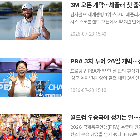
3M 오픈 개막⋯셰플러 첫 출
남자골프 세계랭킹 1위 스코티 셰플러가
시스 스코틀랜드 오픈에서 약 3년 만에
픈 공동 14위의 상승세를 이어간다. PGA 투어 3M 오픈은 23일(현지시간)부터 26일까지 미국 미
2026-07-23 15:40
네소타주 블레인의 TPC 트윈시티스(파
PBA 3차 투어 26일 개막
프로당구 PBA가 약 한 달 반의 휴식
'당구 여제' 김가영이 같은 대회 3년 연속 우승에 도전한다. 프로
2027시즌 3차 투어 '친환경 건축자재
2026-07-23 15:10
경기 고양시 킨텍스 PBA 스타디움에
월드컵 우승국에 생기는 일⋯상
2026 국제축구연맹(FIFA) 북중미 
원)의 우승 상금을 받게 됐다. FIFA는 이번 대회 참가국이 기존 32개국에서 48개국으로 확대되면