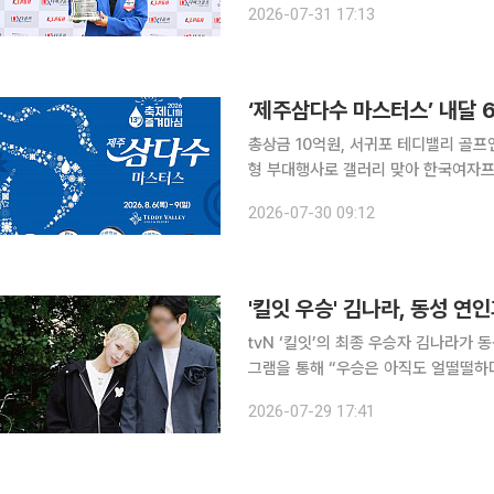
2026-07-31 17:13
이정은은 1라운드에서도 5언더파 67
‘제주삼다수 마스터스’ 내달 
총상금 10억원, 서귀포 테디밸리 골
형 부대행사로 갤러리 맞아 한국여자프로골프(KLPGA) 투어 하반기 정규 투어 첫 라운드가 제주 서
귀포에서 펼쳐진다. 제주특별자치도개발공사는 제주 서귀포시 안덕면 테디밸리 골프앤리조트에서
2026-07-30 09:12
'킬잇 우승' 김나라, 동성 연
tvN ‘킬잇’의 최종 우승자 김나라가 동성 연인에 고마
그램을 통해 “우승은 아직도 얼떨떨하
었다”라며 최종 우승에 심경을 전했다. 김나라는 “저에게 ‘킬잇’은 스타일 크리에이터로서 얼마
2026-07-29 17:41
멋진 사람인지 증명하는 서바이벌이 아