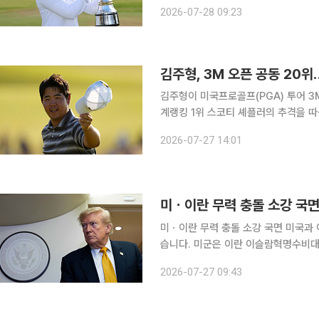
름을 올렸다. 1주 전 98위에서 무려 62계단 상승했다. 순위 급등은 
2026-07-28 09:23
픈 우승의 영향이다. 신지은은 26일 
김주형, 3M 오픈 공동 20
김주형이 미국프로골프(PGA) 투어 3M
계랭킹 1위 스코티 셰플러의 추격을 따돌리고 PG
시간) 미국 미네소타주 블레인의 TPC
2026-07-27 14:01
미ㆍ이란 무력 충돌 소강 국면 미국과 이란의 무력 공방이 2주 만에 사흘째 소강상태를 이어가고 있
습니다. 미군은 이란 이슬람혁명수비대(
(현지시간)부터 23일까지 13일 연속
2026-07-27 09:43
격하며 맞섰습니다. 이후 도널드 트럼프