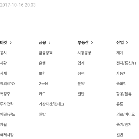
다. 한번 오면 고액의 시범료를 받을 수 있고 온 김에 레슨비를 두둑이 챙겨서 
2017-10-16 20:03
마켓
금융
부동산
산업
공시
금융정책
시장동향
재계
시황
은행
업계
전자/통신/IT
시세
보험
정책
자동차
장외/IPO
2금융
분양
중화학
특징주
카드
일반
항공/물류
투자전략
가상자산/핀테크
유통
채권/펀드
일반
의료/바이오
환율
중기/벤처
국제시황
일반