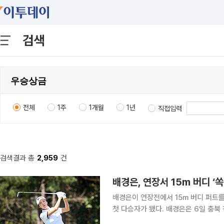
검색
전체
1주
1개월
1년
직접입력
검색결과 총
2,959
건
배경은, 연장서 15m 버디 
배경은이 연장전에서 15m 버디 퍼트
첫 다승자가 됐다. 배경은은 6일 충북 청주 그랜드 컨트리클럽 동·남 코스(파72·6043야드)에서 열
린 ‘KLPGA 2026 그랜드CC·삼대