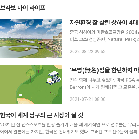
브라보 마이 라이프
자연환경 잘 살린 상하이 4대
중국 상하이의 미란호골프장은 2004
터스 코스(천연공원, Natural Park
코스다. 골프장 전체에 1000여 개의 
2022-08-22 09:52
하며, 천둥번개 센서 시스템을 구비해
‘무명(無名)임을 한탄하지 마
진즉 함께 나누고 싶었다. 미국 PGA 
Barron)이 내게 일깨워준 그 교훈을
같은데 왜 이제야 꺼내느냐고? 음, 여태
2021-07-21 08:00
만한 게 없다. 그냥 뱁새 김용준 프로
한국이 세계 당구의 큰 시장이 될 것
20여 년 전 댄스스포츠를 한창 즐기며 배울 때 세계적인 프로 선수들은 우리
어에서 일본에는 가지만, 한국은 건너뛰기도 했다. 그러던 프로선수들이 불과 