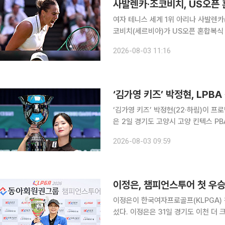
사발렌카·조코비치, US오픈
여자 테니스 세계 1위 아리나 사발렌카
코비치(세르비아)가 US오픈 혼합복식 우승에 도전한다. 사발렌카는 
비치는 남자 단식 통산 25번째 메이
2026-08-03 11:16
맞춘다. 사발렌카는 2024년과 202
‘김가영 키즈’ 박정현, LPB
‘김가영 키즈’ 박정현(22·하림)이 프로당
은 2일 경기도 고양시 고양 킨텍스 PB
‘친환경 건축자재 에스와이 PBA-LPB
2026-08-03 09:59
4-11 11-5 8-11 11-4 11-2
이정은, 챔피언스투어 첫 우승
이정은이 한국여자프로골프(KLPGA) 
섰다. 이정은은 31일 경기도 이천 더 크로스비 골프클럽 아리아·빌리 코스(파72·6005야드)에서 열
린 ‘KLPGA 2026 동아회원권그룹 