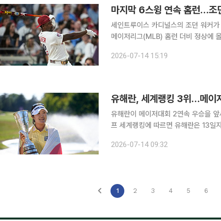
마지막 6스윙 연속 홈런…조
세인트루이스 카디널스의 조던 워커가
메이저리그(MLB) 홈런 더비 정상에 올랐다. 14일 MLB닷컴과 AP통신 등에 따르면
(현지시간) 미국 펜실베이니아주 필라델
2026-07-14 15:19
승에서 필라델피아 필리스의 슈와버를 1
유해란, 세계랭킹 3위…메이
유해란이 메이저대회 2연속 우승을 앞세워 여자골
프 세계랭킹에 따르면 유해란은 13일자
상승한 3위에 이름을 올렸다. 종전 개인 최고
2026-07-14 09:32
는 평균 14.30점의 넬리 코르다(미국),
1
2
3
4
5
6