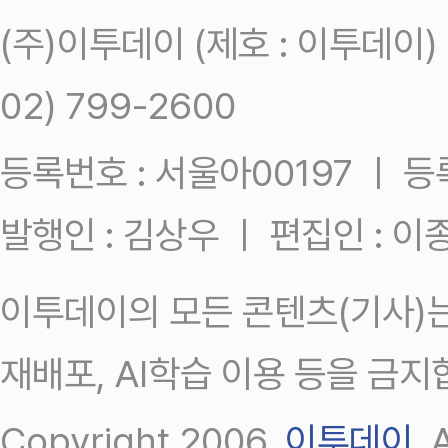
(주)이투데이 (제호 : 이투데이
02) 799-2600
등록번호 : 서울아00197 ㅣ 등록일
발행인 : 김상우 ㅣ 편집인 : 
이투데이의 모든 콘텐츠(기사)는
재배포, AI학습 이용 등을 금지
Copyright 2006.
이투데이
.