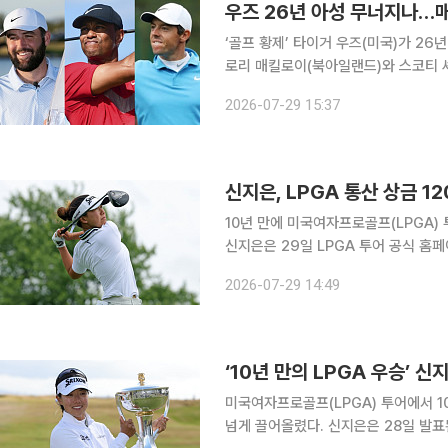
우즈 26년 아성 무너지나…
‘골프 황제’ 타이거 우즈(미국)가 26
로리 매킬로이(북아일랜드)와 스코티 셰플러(미국)가 
록 확인 결과, 우즈의 통산 공식 상금은 
2026-07-29 15:37
이는 1억1644만6772달러(약 1685
신지은, LPGA 통산 상금 1
10년 만에 미국여자프로골프(LPGA)
신지은은 29일 LPGA 투어 공식 홈페
코틀랜드 오픈 우승까지 포함한 통산 상금은 
2026-07-29 14:49
26일 영국 스코틀랜드 노스에어셔 던
‘10년 만의 LPGA 우승’ 
미국여자프로골프(LPGA) 투어에서 1
넘게 끌어올렸다. 신지은은 28일 발표된 여자골프 세계랭킹에서 평균 2.34점을 기록해 36위에 이