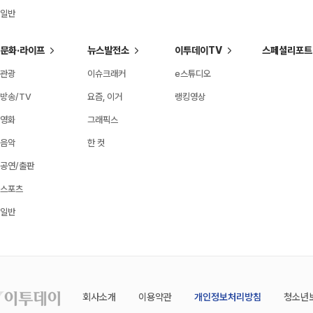
일반
문화·라이프
뉴스발전소
이투데이TV
스페셜리포트
관광
이슈크래커
e스튜디오
방송/TV
요즘, 이거
랭킹영상
영화
그래픽스
음악
한 컷
공연/출판
스포츠
일반
회사소개
이용약관
개인정보처리방침
청소년