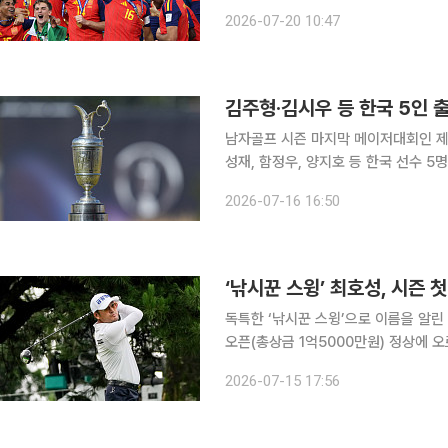
서 총상금 규모를 8억7100만달러(약 
2026-07-20 10:47
4억4000만달러의 약 두 배에 달하는
김주형·김시우 등 한국 5인 
남자골프 시즌 마지막 메이저대회인 제1
성재, 함정우, 양지호 등 한국 선수 5명
영국 잉글랜드 사우스포트의 로열 버크
2026-07-16 16:50
현지 회원인 매슈 볼드윈이 첫 티샷을 
‘낚시꾼 스윙’ 최호성, 시즌 
독특한 ‘낚시꾼 스윙’으로 이름을 알린
오픈(총상금 1억5000만원) 정상에 오르며 시즌 첫 승을
CC 남서코스(파72)에서 열린 대회 
2026-07-15 17:56
를 쳤다. 최종 합계 8언더파 136타