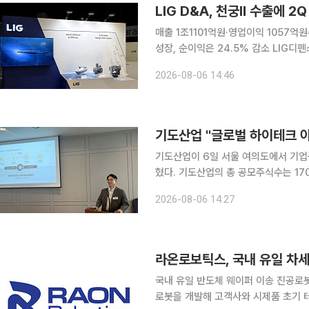
LIG D&A, 천궁Ⅱ 수출에 2
매출 1조1101억원·영업이익 1057
성장, 순이익은 24.5% 감소 LIG디펜스앤에어로스페이스(LIG D&A)가 천궁Ⅱ 수출과 국내 양산 사
업 확대에 힘입어 올해 2분기 매출과 영업이익을 두 자릿
2026-08-06 14:46
기준 매출 1조1101억원, 영업이익 105
기도산업 "글로벌 하이테크 
기도산업이 6일 서울 여의도에서 기업공
혔다. 기도산업의 총 공모주식수는 170만주이며, 1주당 공모 희망가 범위는 2만4800원~2만
8400원이다. 총 공모금액은 422억
2026-08-06 14:27
자를 대상으로 수요예측을 진행했으며, 
라온로보틱스, 국내 유일 차세
국내 유일 반도체 웨이퍼 이송 진공로
로봇을 개발해 고객사와 시제품 초기 