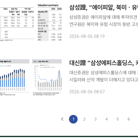
삼성證, “에이피알, 북미ㆍ
삼성증권은 에이피알에 대해 투자의견 '매수와 목
연구원은 북미와 유럽 시장의 동반 고
실적을 보였다고 평가했다. 그는 "에이피
2026-08-06 08:19
가한 7675억원, 영업이익은 125.4%
대신증권은 삼성에피스홀딩스에 대해 
시밀러와 신약 개발이 더해지고 있다고
홍가혜 대신증권 연구원은 6일 “삼성
2026-08-06 08:07
이어지고 있다”며 “항체약물접합체(A
1
2
3
4
5
6