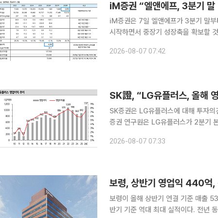
iM증권 “엘앤에프, 3분기 말
iM증권은 7일 엘앤에프가 3분기 말부
시작하면서 중장기 성장축을 확보할 것
지 업종의 밸류에이션 조정을 반영해 목표주
2026-08-07 07:42
권 ‘엘앤에프-LFP 양산 본격화로 추가
SK證, “LG유플러스, 올해
SK증권은 LG유플러스에 대해 투자의견 '매수'
증권 연구원은 LG유플러스가 2분기 
웃도는 실적을 기록한 가운데, 사상 
2026-08-07 07:33
이 기대된다고 평가했다.
보령, 상반기 영업익 440억,
보령이 올해 상반기 연결 기준 매출 5
반기 기준 역대 최대 실적이다. 전년 동