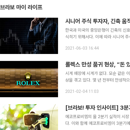
브라보 마이 라이프
시니어 주식 투자자, 긴축 
한국과 미국의 중앙은행이 긴축의 신호
식히기 위해서다. 이에 따라 시니어 주
목 변경이 필요하다는 분석이다. 미국 연방준비제도(Fed·연준)가 코로나19 위기에 매입한 회사채
2021-06-03 16:44
와 상장지수펀드(ETF)를 매각하기로
롤렉스 만성 품귀 현상, “돈 
시계 매장에 시계가 없다. 모순 같은 
상을 겪고 있다. 몇 년 전부터 만성적으로 지속된 현상이나, 롤렉스가 2018년에 ‘웨이팅 제도’를 폐
지하면서 더 심해졌다. 대기는 받지 않
2021-02-04 11:03
고를 확인하거나, 직접 갔을 때 물건이
[브라보! 투자 인사이트] 3분
에코프로비엠의 올 2분기 실적이 시장
다. 이와 함께 에코프로비엠이 3분기