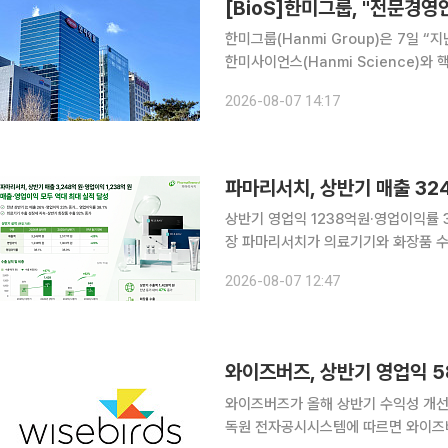
[BioS]한미그룹, "전문경
한미그룹(Hanmi Group)은 7일
한미사이언스(Hanmi Science)와 핵
지를 통해 혁신적인 성과를 창출하고 있
2026-08-07 14:17
회사를 중심으로 생각하고 판단해야 한
파마리서치, 상반기 매출 32
상반기 영업익 1238억원·영업이익률 
장 파마리서치가 의료기기와 화장품 수출 확대에 힘입어 올해 상반기 매출과 영업이익 모두 역대 최
대 실적을 기록했다. 파마리서치는 올해 상반기 연결 기준 매출 3248억원, 영업이익 1238억원을
2026-08-07 12:47
기록했다고 7일 밝혔다. 지난해 같은 기
와이즈버즈, 상반기 영업익 5
와이즈버즈가 올해 상반기 수익성 개선에 힘
독원 전자공시시스템에 따르면 와이즈버