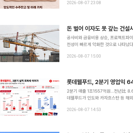
2026-08-07 23:08
한국거래소에 따르면 전날 LIG디펜
돈 벌어 이자도 못 갚는 건설
공사비와 금융비용 상승, 프로젝트파이
전성이 빠르게 악화한 것으로 나타났다
중은 5년 새 2배 이상 늘었다. 특히
2026-08-07 15:00
가 두드러졌다. 한국건설산업연
롯데웰푸드, 2분기 영업익 
2분기 매출 1조1557억원…전년比 8.
데웰푸드가 인도와 카자흐스탄 등 해외
89% 끌어올렸다. 원부자재 가격과 
2026-08-07 14:53
성을 개선했다. 롯데웰푸드는 올