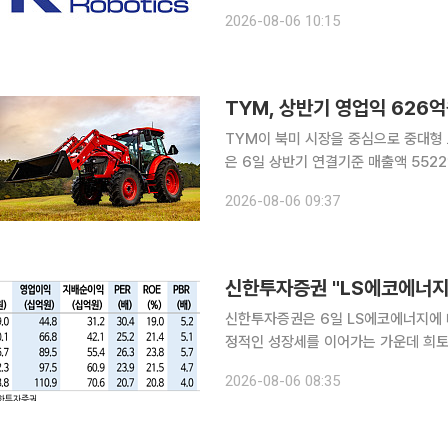
국, 일본을 비롯해 중국 반도체 제조
2026-08-06 10:15
수익성 개선을 추진한
TYM, 상반기 영업익 626
TYM이 북미 시장을 중심으로 중대형 트
은 6일 상반기 연결기준 매출액 5522억
전년 동기보다 13.1%, 영업이익은 5
2026-08-06 09:37
영업이익률과 순이익률은 각각 11.3%, 
신한투자증권 "LS에코에너지
신한투자증권은 6일 LS에코에너지에 
정적인 성장세를 이어가는 가운데 희토
것으로 전망했다. 투자의견 ‘매수’를
2026-08-06 08:35
을 반영해 기존 10만5000원에서 7만