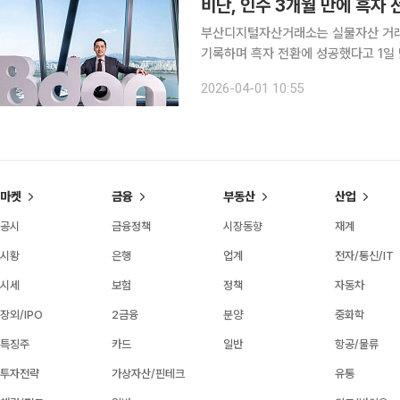
비단, 인수 3개월 만에 흑자
부산디지털자산거래소는 실물자산 거래 
기록하며 흑자 전환에 성공했다고 1일 밝혔다. 비단은 한국금거래소디지털에셋이
거래 플랫폼으로, 부산디지털자산거래소
2026-04-01 10:55
48억9000만원의 영업손실을 기록했
마켓
금융
부동산
산업
공시
금융정책
시장동향
재계
시황
은행
업계
전자/통신/IT
시세
보험
정책
자동차
장외/IPO
2금융
분양
중화학
특징주
카드
일반
항공/물류
투자전략
가상자산/핀테크
유통