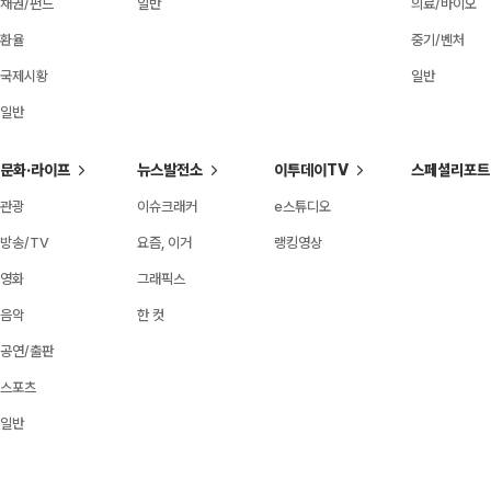
채권/펀드
일반
의료/바이오
환율
중기/벤처
국제시황
일반
일반
문화·라이프
뉴스발전소
이투데이TV
스페셜리포트
관광
이슈크래커
e스튜디오
방송/TV
요즘, 이거
랭킹영상
영화
그래픽스
음악
한 컷
공연/출판
스포츠
일반