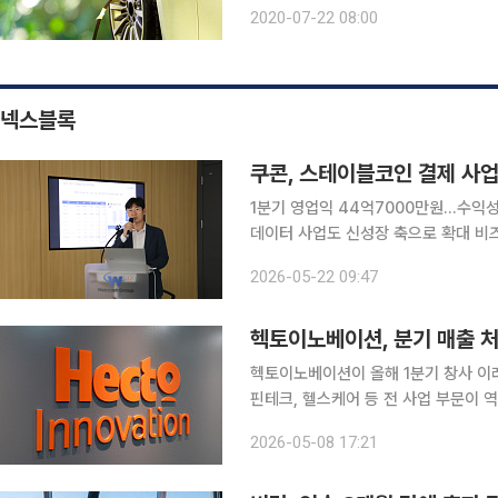
관심이 쏠린다. 에코프로비엠이 가진 투자 포인트는 무엇일까
2020-07-22 08:00
로비엠은 올 2분기 매출액이 전년 동기 
넥스블록
1분기 영업익 44억7000만원…수익성
데이터 사업도 신성장 축으로 확대 비즈니스 데이터 플랫폼 기업 쿠콘이 글로벌 결제와 스테이블코
인 결제 사업을 신성장 동력으로 제시했다. 쿠콘은 지난 21일 ‘2026년 1분기 정례 IR’을
2026-05-22 09:47
경영 실적과 하반기 사업 전략을 공개
헥토이노베이션, 분기 매출 처
헥토이노베이션이 올해 1분기 창사 이래
핀테크, 헬스케어 등 전 사업 부문이 
를 활용한 중장기 성장 전략도 본격화하고 있다. 헥토이노베이션은 2026년 
2026-05-08 17:21
1123억 원, 영업이익 146억 원을 기