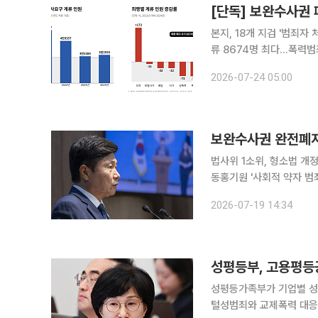
본지, 18개 지검 '범죄자
류 8674명 최다…폭력범죄 
경찰에 보완수사를 요구한 
2026-07-24 05:00
로 나타났다. 보완수사 요
보완수사권 완전폐지
법사위 1소위, 형소법 개
동홍기원 '사회적 약자 범죄 예외 허용법'이 최
'보완수사권'을 없애는 
2026-07-19 14:34
있다. 더불어민주당은 오는 
성평등가족부가 기업별 성별
털성범죄와 교제폭력 대응을