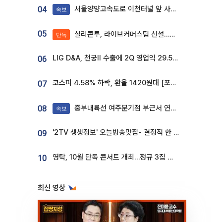
서울양양고속도로 이천터널 앞 사고 발생
04
속보
05
실리콘투, 라이브커머스팀 신설…K뷰티 ‘글로벌 판매망’ 확대[K뷰티 라방戰]
단독
LIG D&A, 천궁Ⅱ 수출에 2Q 영업익 29.5%↑…수주잔고 24.6조 [종합]
06
코스피 4.58% 하락, 환율 1420원대 [포토]
07
중부내륙선 여주분기점 부근서 연이은 추돌사고 발생
08
속보
'2TV 생생정보' 오늘방송맛집- 결정적 한 수, 3종 메밀면! 메밀 소바 맛집 '의○○○○'
09
영탁, 10월 단독 콘서트 개최…정규 3집 신곡 첫선
10
최신 영상