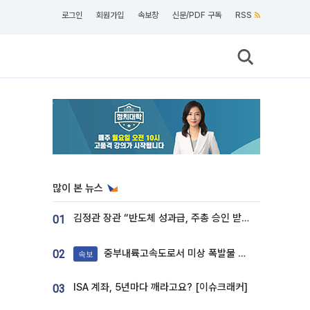
로그인
회원가입
속보창
신문/PDF 구독
RSS
많이 본 뉴스
김정관 장관 “반도체 성과급, 주총 승인 받도록”…상법·자본시장법 개정 시사
01
중부내륙고속도로서 미상 폭발물 발견
02
속보
ISA 계좌, 5년마다 깨라고요? [이슈크래커]
03