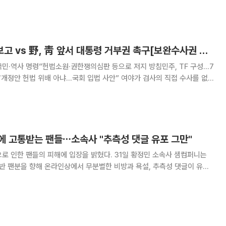
빼내려 했지만 남성은 소리치며 놓지
與, 형소법 대국민 보고 vs 野, 靑 앞서 대통령 거부권 촉구[보완수사권 폐지 후폭풍①]
국민·역사 명령”헌법소원·권한쟁의심판 등으로 저지 방침민주, TF 구성…7
법 위배 아냐…국회 입법 사안” 여야가 검사의 직접 수사를 없
는 형사소송법 개정안을 둘러싼 여론전에 열을 올리고 있다. 개정안은 7
회 문턱을 넘었지만 피해자 보호와 수사
에 고통받는 팬들⋯소속사 "추측성 댓글 유포 그만"
의 피해에 입장을 밝혔다. 31일 황정민 소속사 샘컴퍼니는
반 팬분을 향해 온라인상에서 무분별한 비방과 욕설, 추측성 댓글이 유포
 예고했다. 소속사는 “현재 관련 사항은 법적 절차가
지 않은 대상을 향한 억측과 인신공격은