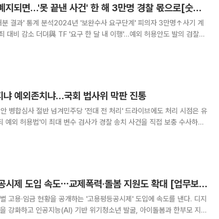
[단독] 보완수사권 폐지되면…'못 끝낸 사건' 한 해 3만명 경찰 몫으로[숫자로 본 보완수사권②]
 처분 결과' 통계 분석2024년 '보완수사 요구단계' 피의자 3만명↑사기 계
대비 감소 더뎌與 TF '요구 한 달 내 이행'…예외 허용안도 발의 검찰이
뒤에도 기소 여부가 결정되지 않은 피의자가 한 해 3만 명을 웃도는 것으
구 단계에 머무는 피의자
냐 예외존치냐…국회 법사위 막판 진통
정안 병합심사 절반 넘겨민주당 '전대 전 처리' 드라이브에도 처리 시점은 유
대 변수 검사가 경찰 송치 사건을 직접 보충 수사하는
형사소송법(형소법) 개정안을 놓고 국회 법제사법위원회가 막판 진통을 겪고
8·17 전당대회 전 처리를 목
성평등부, 고용평등공시제 도입 속도⋯교제폭력·돌봄 지원도 확대 [업무보고]
 고용·임금 현황을 공개하는 '고용평등공시제' 도입에 속도를 낸다. 디지
 강화하고 인공지능(AI) 기반 위기청소년 발굴, 아이돌봄과 한부모 지원