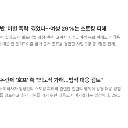
0만원의 약식명령에 불복해 정식재판을 청
반 '이별 폭력' 겪었다⋯여성 29%는 스토킹 피해
폭력 실태조사' 발표이별 과정 '폭력 고위험 시기'…여성 복합 피해도 심각폭
료를 경험한 사람 2명 중 1명은 관계가
너로부터 폭력을 경험한 것으로 나타났다. 특히 여성의 29.1%는 이별 전
 관계 종료 과정에서 발
논란에 '호프' 측 "의도적 가해…법적 대응 검토"
와 제작사가 황정민의 스토킹 피해와 관련한 일련의 행위에 강경 대응 방침
를 검토하고 추가 피해를 막기 위한 대응도 이어가겠다는 입장이다. 29일
포지드필름스에 따르면 황정민은 스토킹 피해를 입었고 해당 사건은 이미
그러나 A씨는 악의적으로 편집된 내용을