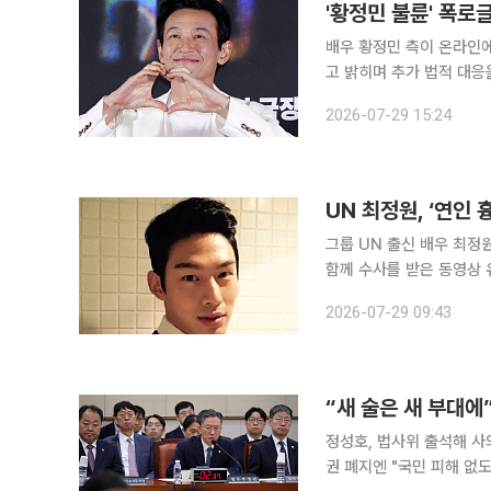
'황정민 불륜' 폭로
배우 황정민 측이 온라인에
고 밝히며 추가 법적 대응을 예고했다. 29일 소속사 샘컴퍼니는
황정민 씨 관련 악성 게시
2026-07-29 15:24
UN 최정원, ‘연인
그룹 UN 출신 배우 최정
함께 수사를 받은 동영상 유포
신문에 따르면 서울중앙지
2026-07-29 09:43
분하고 성폭력처벌법상 촬
정성호, 법사위 출석해 사
권 폐지엔 "국민 피해 없도록 국회 논의해달라" 검찰