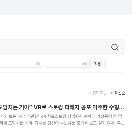
~
적용
정확도순
최신순
[르포] “살기 위해 도망치는 거야” VR로 스토킹 피해자 공포 마주한 수형자들
 바라보는 ‘자기객관화’ VR 치료스토킹·성범죄·아동학대·가정폭력 등 범