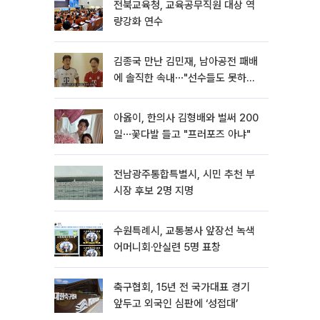
전북교육청, 교육공무직원 대상 역
량강화 연수
김종국 만난 김민재, 남아공전 패배
에 솔직한 속내⋯"선수들도 못하긴
했다"
아옳이, 한의사 김형배와 벌써 200
일⋯꽃다발 들고 "프러포즈 아냐"
전남광주통합특별시, 시민 추천 부
시장 후보 2명 지명
수원특례시, 교통봉사 앞장선 녹색
어머니회·안실련 5명 표창
축구협회, 15년 전 국가대표 경기
앞두고 외국인 심판에 ‘성접대’