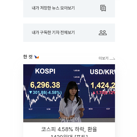
내가 저장한 뉴스 모아보기
내가 구독한 기자 전체보기
한 컷
코스피 4.58% 하락, 환율