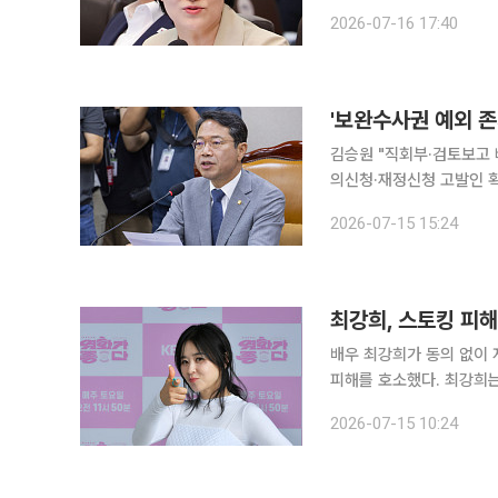
확대 등 국민이 체감할 수 있는
2026-07-16 17:40
부 장관은 16일 청와대 
'보완수사권 예외 존
김승원 "직회부·검토보고 
의신청·재정신청 고발인 확대 집중 논의 검사의 보완수사권 일
의원의 형사소송법 개정안
2026-07-15 15:24
병합
최강희, 스토킹 피
배우 최강희가 동의 없이
피해를 호소했다. 최강희는 15일 자신의 사회관계망서비스(SNS)에 “모두가 보는 글이기에 설명을
남긴다”며 특정 인물에게 더 
2026-07-15 10:24
을 남기지 않으면 동의의