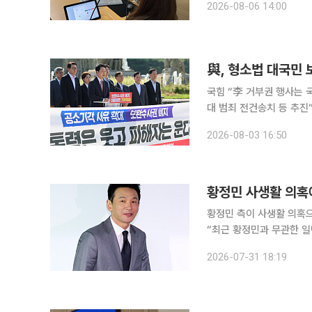
2026-08-06 14:00
다. 여성은 붙잡힌 팔을 
국힘 “李 거부권 행사는 
대 범죄 전건송치 등 추진“개정안 헌
애고 보완 수사권을 폐지하
2026-08-03 16:50
월 임시국회 마지막 날 국
황정민 사생활 의혹
황정민 측이 사생활 의혹으로 인한 팬들
“최근 황정민과 무관한 일
되고 있는 정황을 확인했다”라며 법적 대응을
2026-07-31 18:19
진행 중”이라며 “확인되