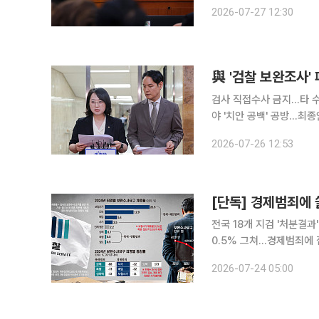
추진을 둘러싸고 여야가 날
2026-07-27 12:30
정 장관은 이재명 대통령의
與 '검찰 보완조사'
검사 직접수사 금지…타 
야 '치안 공백' 공방…최종안 27일 소위 검토 더불어민
사소송법 개정안을 당론으
2026-07-26 12:53
찰 수사가 부족할 때 검사
전국 18개 지검 '처분결과
0.5% 그쳐…경제범죄에 집중"유죄
송치한 사건을 검사가 직접
2026-07-24 05:00
는 사실상 사기·배임·보