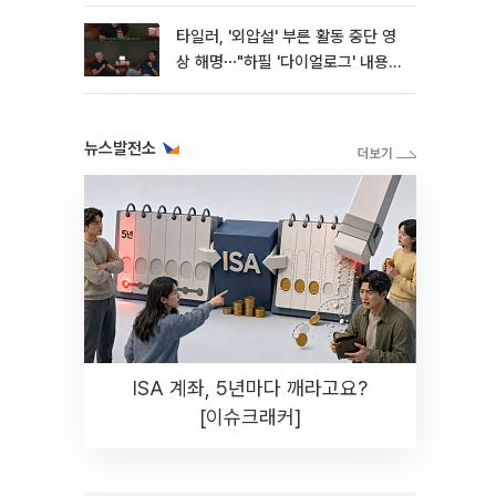
타일러, '외압설' 부른 활동 중단 영
상 해명⋯"하필 '다이얼로그' 내용이
라"
뉴스발전소
ISA 계좌, 5년마다 깨라고요?
[이슈크래커]