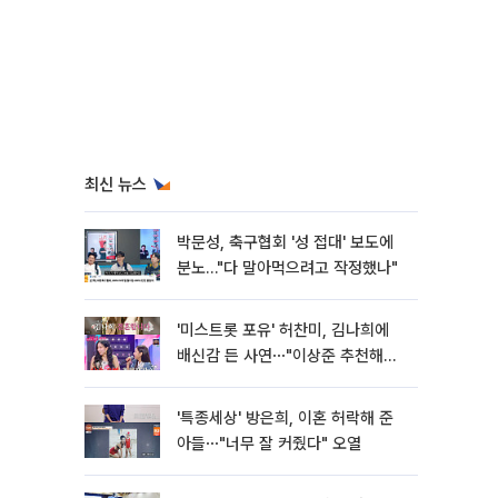
최신 뉴스
박문성, 축구협회 '성 접대' 보도에
분노…"다 말아먹으려고 작정했나"
'미스트롯 포유' 허찬미, 김나희에
배신감 든 사연⋯"이상준 추천해주
더라"
'특종세상' 방은희, 이혼 허락해 준
아들⋯"너무 잘 커줬다" 오열