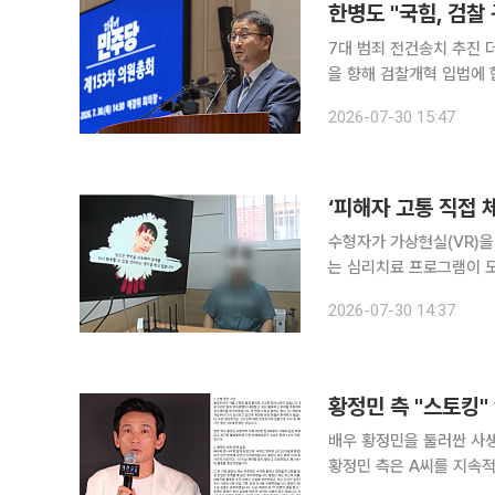
한병도 "국힘, 검찰
7대 범죄 전건송치 추진 더불어민주당이 형사소송법 개정안의 국회 본회의 처리를 앞두고 국민의힘
을 향해 검찰개혁 입법에
한 7대 범죄 전건송치 제도 도입을
2026-07-30 15:47
총회에서 한병도 민주당 
‘피해자 고통 직접 
수형자가 가상현실(VR)을
는 심리치료 프로그램이 도입된다. 법무부는 ‘VR 기반 심리치료 프로그램’
기관에 본격적으로 운영한다고 30일 밝혔다. VR 기반
2026-07-30 14:37
영한 가상현실 콘텐츠를 
황정민 측 "스토킹"
배우 황정민을 둘러싼 사생
황정민 측은 A씨를 지속적
가 확정된 상태가 아니라며 황정민의 직접 