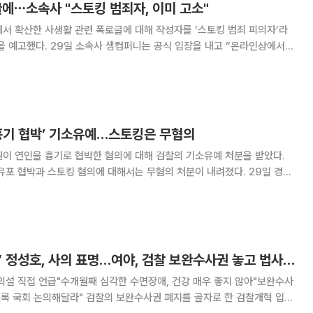
글에⋯소속사 "스토킹 범죄자, 이미 고소"
서 확산한 사생활 관련 폭로글에 대해 작성자를 ‘스토킹 범죄 피의자’라
 공식 입장을 내고 “온라인상에서
물을 작성한 인물은 황정민 씨를 지속적으로 괴롭혀 온 스토킹 범죄 피의
자”라며 “이미 형사 고소를 진행한 사안”이라고 밝혔다. 이어 “법원
 흉기 협박’ 기소유예…스토킹은 무혐의
원이 연인을 흉기로 협박한 혐의에 대해 검찰의 기소유예 처분을 받았다.
 협박과 스토킹 혐의에 대해서는 무혐의 처분이 내려졌다. 29일 경향
검 여성아동범죄조사2부는 16일 최정원의 특수협박 혐의를 기소유예 처
영물이용협박과 스토킹처벌법 위반 혐의는 불기소
“새 술은 새 부대에” 정성호, 사의 표명…여야, 검찰 보완수사권 놓고 법사위 격돌
의설 직접 언급"수개월째 심각한 수면장애, 건강 매우 좋지 않아"보완수사
의 보완수사권 폐지를 골자로 한 검찰개혁 입법