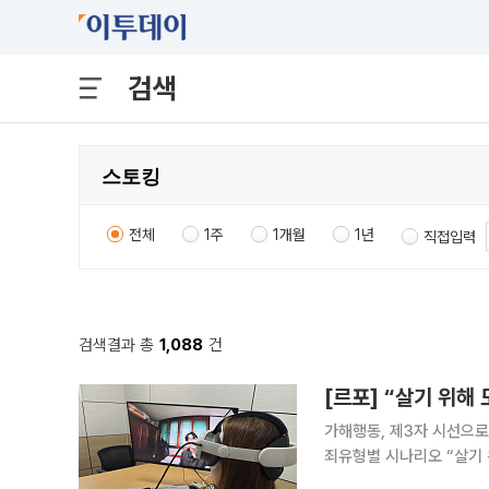
검색
전체
1주
1개월
1년
직접입력
검색결과 총
1,088
건
가해행동, 제3자 시선으로
죄유형별 시나리오 “살기 위해 도망치는 거야. 다시는 당신이 분노하는 모습을 보고 싶지 않아. 무서
워.” 가상현실(VR) 기기를 쓰자 헤어진 연인의 팔을 붙잡아 끌고 가는 남성의 모습이 시야를 채웠