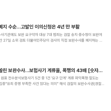
선 공방을 벌인 가운데 정성호 법무부 장관이 사실상 사의를 표명했다.
 국외 순방 일정을 이유로 직접적인 사퇴
 폐지 수순…고발인 이의신청은 4년 만 부활
수사기관에도 보완 요구약자 대상 7대 범죄는 검찰 송치·중수청이 보완여
주당이 검사의 직접 보완수사를 폐지하는 형
로 확정하고 이달 중 본회의 처리 수순에 들어간다. 개정안이 시행되면 경
가 피의자·피해자를 불러 직접 조사하는 '검찰
[단독] 경제범죄에 쏠린 보완수사…보험사기 계류율, 폭행의 43배 [숫자로본 보완수사권①]
' 원표 전수분석보험사기 5건 중 1건 '요구 단계' 계류 파악폭행·절도는
 증명 부족한 사건 많다는 의미" 해석 검찰의 보완수사권(경찰이
 더 수사하거나 경찰에 재수사를 요구할 수 있는 권한)이 수사 현장에서
험사기 등 경제범죄에 집중돼온 것으로