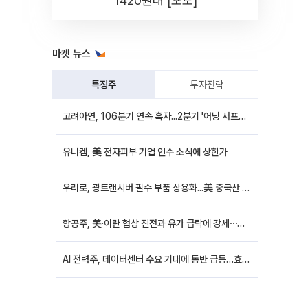
1420원대 [포토]
마켓 뉴스
특징주
투자전략
고려아연, 106분기 연속 흑자...2분기 '어닝 서프라이즈'에 장 초반 12%대 강세
유니켐, 美 전자피부 기업 인수 소식에 상한가
우리로, 광트랜시버 필수 부품 상용화...美 중국산 퇴출 추진에 상승세
항공주, 美·이란 협상 진전과 유가 급락에 강세⋯한진칼 8%↑
AI 전력주, 데이터센터 수요 기대에 동반 급등…효성중공업 10%↑