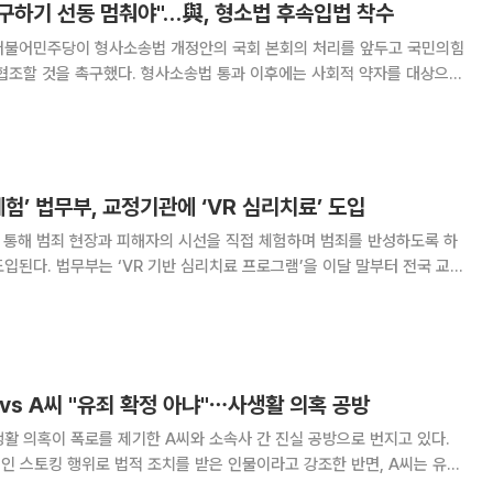
 구하기 선동 멈춰야"…與, 형소법 후속입법 착수
 협조할 것을 촉구했다. 형사소송법 통과 이후에는 사회적 약자를 대상으로
 위한 후속 입법에도 착수하기로 했다. 30일 국회에서 열린 의원
대표 직무대행 겸 원내대표는 "국민의힘은 검
체험’ 법무부, 교정기관에 ‘VR 심리치료’ 도입
 통해 범죄 현장과 피해자의 시선을 직접 체험하며 범죄를 반성하도록 하
을 이달 말부터 전국 교정
 심리치료 프로그램은 범죄유형별 특성을 반
활용해 수형자가 범죄 상황과 피해자의 관
 vs A씨 "유죄 확정 아냐"⋯사생활 의혹 공방
활 의혹이 폭로를 제기한 A씨와 소속사 간 진실 공방으로 번지고 있다.
인 스토킹 행위로 법적 조치를 받은 인물이라고 강조한 반면, A씨는 유죄
해명을 요구했다. A씨는 30일 자신의 SNS에 장문의 입