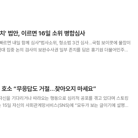
 성평등·안전·돌봄 정책도 속도감 있게 추진한다. 원민경 성평등가족
영빈관에서 열린 이재명 대통령 주재
치' 법안, 이르면 16일 소위 병합심사
빠르면 내일 함께 심사"법사소위, 형소법 3건 심사…국힘 보이콧에 불참이
부 존치를 담은 홍기원 더불어민주당
이 이르면 16일 국회 법제사법위원회 법안심사제1소위원회에 직회부돼
 심사될 전망이다. 법사위 여당 간사이자 1소위원장인 김승원 민주당
해 호소 “무응답도 거절…찾아오지 마세요”
 자신을 기다리거나 따라오는 행동으로 심리적 공포를 겪고 있다며 스토킹
이상 자신을 찾아오거나 따라오지 말아 달라고 요청했다. 최강희는 “글
 뜻으로 알고 차를 따라오겠다는 편지를