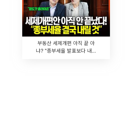
부동산 세제개편 아직 끝 아
냐? "종부세율 발표보다 내릴
것" 장기거주·양도세 전망 I 집
땅지성 I 김인만, 진미윤