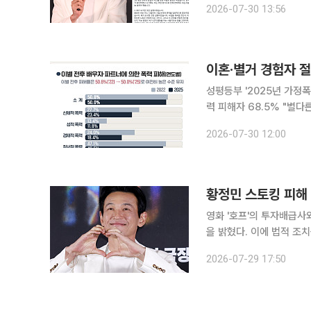
2026-07-30 13:56
장문을 올리고 "벌금 30
이혼·별거 경험자 절
성평등부 '2025년 가정
력 피해자 68.5% "별다른 대응 안 했다" 이혼·별거·동거 종
끝나는 전후 배우자나 파트
2026-07-30 12:00
후 스토킹 피해를 겪는 등
황정민 스토킹 피해 
영화 '호프'의 투자배급사
을 밝혔다. 이에 법적 조치
플러스엠 엔터테인먼트와 
2026-07-29 17:50
법적 조치가 이뤄졌다. 