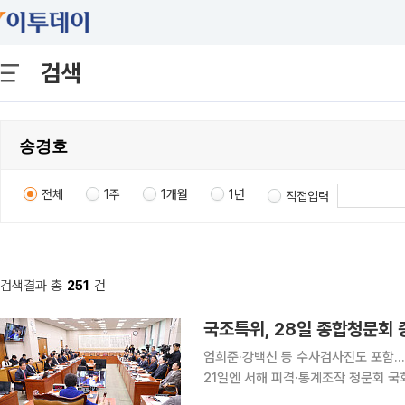
검색
전체
1주
1개월
1년
직접입력
검색결과 총
251
건
엄희준·강백신 등 수사검사진도 포함…
21일엔 서해 피격·통계조작 청문회 국회 '윤석열 정권 정치검찰 조작기소 의혹 사건 진상규명 국정
조사특별위원회'는 20일 전체회의를 열