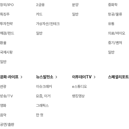
장외/IPO
2금융
분양
중화학
특징주
카드
일반
항공/물류
투자전략
가상자산/핀테크
유통
채권/펀드
일반
의료/바이오
환율
중기/벤처
국제시황
일반
일반
문화·라이프
뉴스발전소
이투데이TV
스페셜리포트
관광
이슈크래커
e스튜디오
방송/TV
요즘, 이거
랭킹영상
영화
그래픽스
음악
한 컷
공연/출판