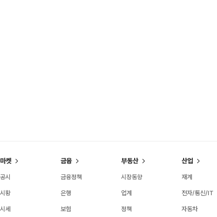
마켓
금융
부동산
산업
공시
금융정책
시장동향
재계
시황
은행
업계
전자/통신/IT
시세
보험
정책
자동차