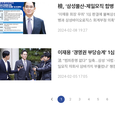
檢, ‘삼성물산-제일모직 합병
‘이재용 회장 무죄’ 1심 판결에 불복삼성-검찰 간 법
병과 삼성바이오로직스 회계부정 의혹’
다. 서울중앙지방검찰청(송경호 검사장)은 8일 “삼성물산-제일모직 합병에 의한 그룹 지배권 승계
2024-02-08 19:27
목적과 경위, 회계 부정과 부정거래 행
이재용 ‘경영권 부당승계’ 1
法 “범죄증명 없다” 일축…삼성 ‘사법
일모직 자회사 삼바가치 부풀렸나’ 쟁
박수사분식 회계‧배임 혐의 모두 무죄
2024-02-05 17:05
지배력 강화‧승계 목적 단정 못해경영
1
2
3
4
5
6