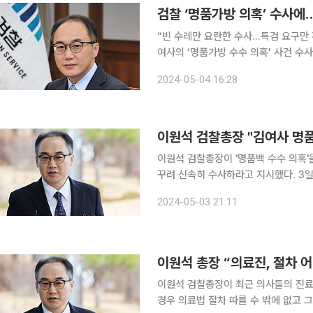
검찰 ‘명품가방 의혹’ 수사에
“빈 수레만 요란한 수사…특검 요구만 확산” 비판 검찰이 전담팀을 꾸려 윤
여사의 ‘명품가방 수수 의혹’ 사건 수
한 것 아닌가”라고 비판했다. 한민수 민주당 대변인은 이날 서면 브리핑을 내고 “제22대 국회에서
2024-05-04 16:28
‘김 여사 특검법’을 도저히 막을 방법
이원석 검찰총장 "김여사 명품
이원석 검찰총장이 '명품백 수수 의혹
꾸려 신속히 수사하라고 지시했다. 3일 연합뉴스에 따르면 이 총장은 전날 송경호 서울중앙지검장
으로부터 주례 정기보고를 받고 김 여
2024-05-03 21:11
와 법리에 따라 신속하고 철저하게 수
이원석 총장 “의료진, 절차 
이원석 검찰총장이 최근 의사들의 진료
경우 의료법 절차 따를 수 밖에 없고 