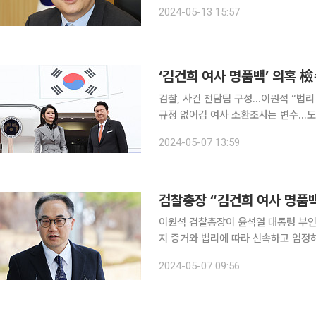
지검장에 이창수(사법연수원 30기) 전주지검장이 임명됐다. 법
2024-05-13 15:57
사장) 검사 39명에 대한 승진·전보 
‘김건희 여사 명품백’ 의혹 
검찰, 사건 전담팀 구성…이원석 “법리
규정 없어김 여사 소환조사는 변수…도이치 주가조작 물을 수
수 의혹’ 사건 전담팀을 꾸리는 등 수
2024-05-07 13:59
수사를 지시했지만, 김 여사의 처벌 가
검찰총장 “김건희 여사 명품백
이원석 검찰총장이 윤석열 대통령 부인
지 증거와 법리에 따라 신속하고 엄정하게 수사해 
울 서초구 대검찰청에 출근하면서 취재진
2024-05-07 09:56
각한다”며 이같이 밝