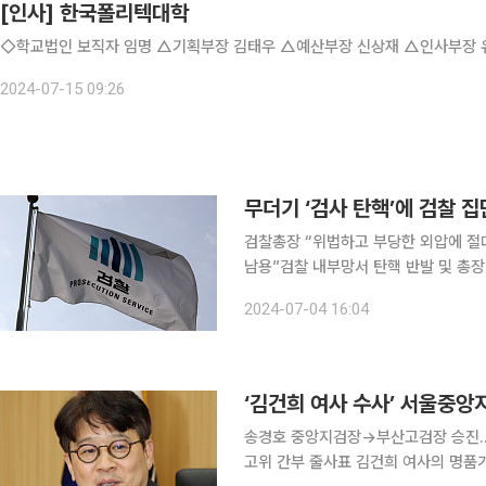
[인사] 한국폴리텍대학
◇학교법인 보직자 임명 △기획부장 김태우 △예산부장 신상재 △인사부장 
2024-07-15 09:26
무더기 ‘검사 탄핵’에 검찰 
검찰총장 “위법하고 부당한 외압에 절
남용”검찰 내부망서 탄핵 반발 및 총장
사용하는 듯” 더불어민주당이 이재명 전 대표 수사 등에 관여한 ‘검사 4인 탄핵’을 추진한 것을 두고
2024-07-04 16:04
검찰 내부에서 연일 반발 목소리가 확
‘김건희 여사 수사’ 서울중앙
송경호 중앙지검장→부산고검장 승진…1
고위 간부 줄사표 김건희 여사의 명품가방 수수 의혹과 민주당 돈봉투 의혹 등을 수사하는 서울중앙