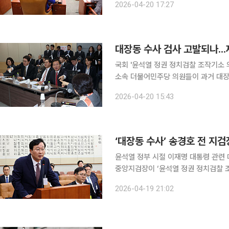
2026-04-20 17:27
의결했다. 재석 19인 중 찬성 12·반대
대장동 수사 검사 고발되나..
국회 '윤석열 정권 정치검찰 조작기소
소속 더불어민주당 의원들이 과거 대장
하겠다는 계획을 밝힌 가운데, 현재 진
2026-04-20 15:43
다. 국조특위는 지난 주 대장동 사건
‘대장동 수사’ 송경호 전 지
윤석열 정부 시절 이재명 대통령 관련
중앙지검장이 ‘윤석열 정권 정치검찰 
며 삼권분립 원칙에 도전하는 행위라고 주장했다. 송 전 지검장은 19일 입
2026-04-19 21:02
중인 국정조사는 헌법과 법률을 정면으