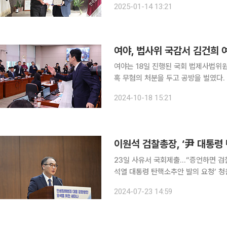
2025-01-14 13:21
14일 서울분원에
여야, 법사위 국감서 김건희 여
여야는 18일 진행된 국회 법제사법위
혹 무혐의 처분을 두고 공방을 벌였다. 법사위는 이날 서울고등검찰청·서울중앙지방검찰청 등을 대
상으로 한 국정감사에서 강하게 충돌했
2024-10-18 15:21
움을 벌였다. 이건태 더불어민
이원석 검찰총장, ‘尹 대통령
23일 사유서 국회제출…“증언하면 검찰 정치적 중립성 훼손”
석열 대통령 탄핵소추안 발의 요청’ 청원 청문회에 
탄핵 청원’ 청문회 불출석 사유서를 
2024-07-23 14:59
고 “대통령 탄핵 청원 청문회에 검찰