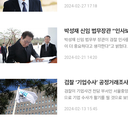
혔다. 이 총장은 27일 수원지검과 수원고검을 격려 방문한 자리에서 기자들과 만나 “의료법은 이러
2024-02-27 17:18
박성재 신임 법무장관 “인사보
박성재 신임 법무부 장관이 검찰 인사를
이 더 중요하다고 생각한다”고 밝혔다. 박 장관은 21일 오전 서울 동작구 국립서울현충원 현충탑
서 참배한 뒤 ‘검찰 인사를 미룬 이유’
2024-02-21 14:20
했다. 그는 “각자 전부 자기 자리에
검찰 ‘기업수사’ 공정거래조사
검찰이 기업사건 전담 부서인 서울중앙
으로 기업 수사가 활기를 띨 것으로 보
만간 마무리되고 새로운 사건 수사가 시작될 것이라는
2024-02-13 15:45
중앙지검은 최근 평검사 인사를 기점으