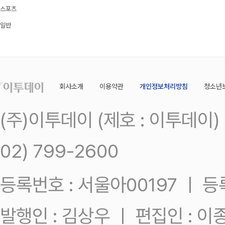
스포츠
일반
회사소개
이용약관
개인정보처리방침
청소년
(주)이투데이 (제호 : 이투데이
02) 799-2600
등록번호 : 서울아00197 ㅣ 등록일
발행인 : 김상우 ㅣ 편집인 : 