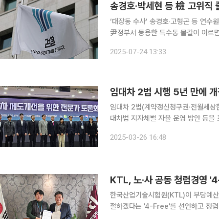
송경호·박세현 등 檢 고위직
‘대장동 수사’ 송경호‧고형곤 등 연수원
尹정부서 등용한 특수통 물갈이 이르면 이번 주 단행될 것으로 보이는 검찰의 대규모 ‘물갈이 인
사’를 앞두고 이재명 대통령 사건 수사를
2025-07-24 13:33
일 법조계에 따르면 송경호(사법연수원
임대차 2법(계약갱신청구권·전월세상한제
대차법 지자체별 자율 운영 방안 등을 
주거 안정성을 높였지만, 신규 전세 계
2025-03-26 16:48
요성은 법 시행 직후부터 꾸준히 언급됐
KTL, 노‧사 공동 청렴경영 '
한국산업기술시험원(KTL)이 부당예산
절하겠다는 '4-Free'를 선언하고 청렴경영 실현
새해를 맞아 공익적 가치 실현과 공정 