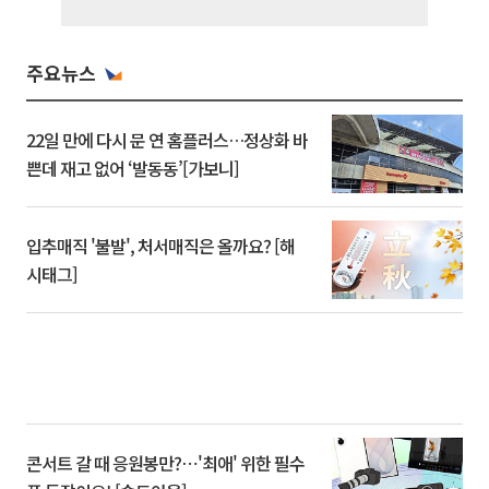
주요뉴스
22일 만에 다시 문 연 홈플러스…정상화 바
쁜데 재고 없어 ‘발동동’[가보니]
입추매직 '불발', 처서매직은 올까요? [해
시태그]
콘서트 갈 때 응원봉만?⋯'최애' 위한 필수