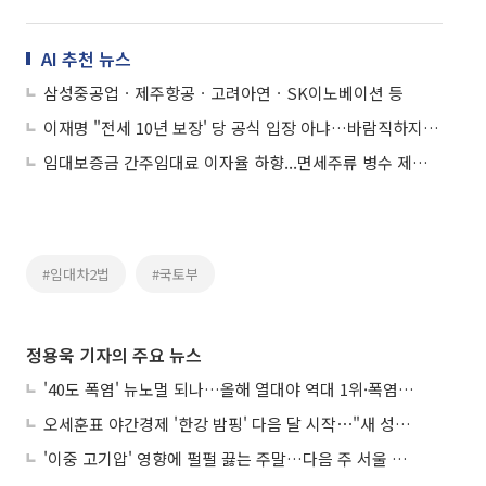
AI 추천 뉴스
삼성중공업ㆍ제주항공ㆍ고려아연ㆍSK이노베이션 등
이재명 "전세 10년 보장' 당 공식 입장 아냐…바람직하지 않아”
임대보증금 간주임대료 이자율 하향...면세주류 병수 제한 폐지
#임대차2법
#국토부
정용욱 기자의 주요 뉴스
'40도 폭염' 뉴노멀 되나…올해 열대야 역대 1위·폭염일수 평년 3배 넘어
오세훈표 야간경제 '한강 밤핑' 다음 달 시작⋯"새 성장동력 만들 것"
'이중 고기압' 영향에 펄펄 끓는 주말…다음 주 서울 포함 서쪽이 더 덥다