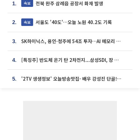
전북 완주 삼례읍 공장서 화재 발생
속보
1.
서울도 '40도'…오늘 노원 40.2도 기록
속보
2.
SK하이닉스, 용인·청주에 54조 투자…AI 메모리 생산기지 키운다
3.
[특징주] 반도체 온기 탄 2차전지...삼성SDI, 장 초반 7% 넘게 껑충
4.
'2TV 생생정보' 오늘방송맛집- 배우 강성진 단골! 쌀국수ㆍ푸팟퐁 커리 맛집 '블○○○'
5.