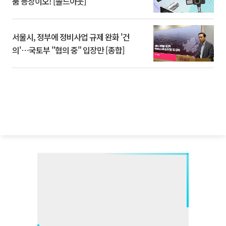
품 등장이오! [솔드아웃]
서울시, 정부에 정비사업 규제 완화 '건
의'⋯국토부 "협의 중" 입장만 [종합]