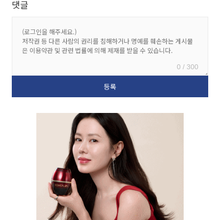
댓글
0 / 300