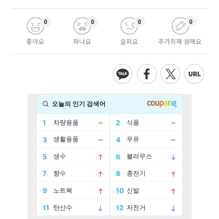
0
0
0
0
좋아요
화나요
슬퍼요
추가취재 원해요