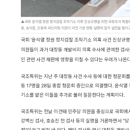
▲국회 윤석열 정권 정치검찰 조작기소 의혹 진상규명을 위한 국정조사 특별
동, 송석준, 신동욱 국민의힘 의원이 사전 기관 현황 설명에 앞서 설전을 벌이고
국회 '윤석열 정권 정치검찰 조작기소 의혹 사건 진상규
의원들이 과거 대장동 개발비리 의혹 수사에 관여한 검사
인 관련 사건 재판에 영향을 미칠 수 있다는 우려가 나온다
국조특위는 지난 주 대장동 사건 수사 등에 대한 청문회를
등 17명을 28일 종합 청문회 증인으로 의결했다. 윤석
기소를 맡은 이들을 추가로 불러 질문한다는 계획이다.
국조특위는 전날 이건태 민주당 의원을 중심으로 국회에
강백신 검사, 호승진 전 검사 등의 실명을 거론하면서 “