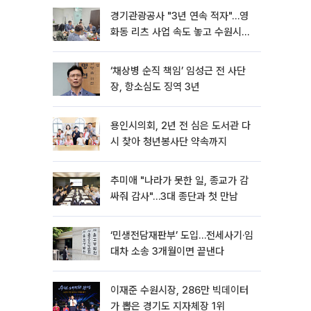
경기관광공사 "3년 연속 적자"…영
화동 리츠 사업 속도 놓고 수원시와
이견
‘채상병 순직 책임’ 임성근 전 사단
장, 항소심도 징역 3년
용인시의회, 2년 전 심은 도서관 다
시 찾아 청년봉사단 약속까지
추미애 "나라가 못한 일, 종교가 감
싸줘 감사"…3대 종단과 첫 만남
‘민생전담재판부’ 도입…전세사기·임
대차 소송 3개월이면 끝낸다
이재준 수원시장, 286만 빅데이터
가 뽑은 경기도 지자체장 1위