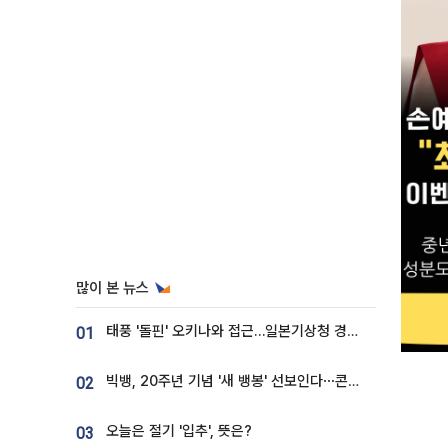
많이 본 뉴스
태풍 '돌핀' 오키나와 접근…일본기상청 경로 업데이트
01
빅뱅, 20주년 기념 '새 뱅봉' 선보인다⋯콘서트 앞두고 팝업 개최
02
오늘은 절기 '입추', 뜻은?
03