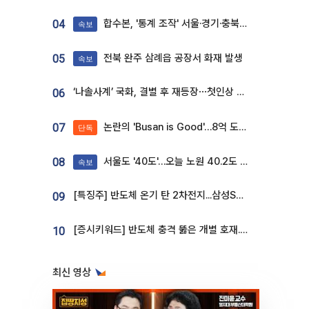
합수본, '통계 조작' 서울·경기·충북 선관위 등 추가 압수수색
04
속보
전북 완주 삼례읍 공장서 화재 발생
05
속보
‘나솔사계’ 국화, 결별 후 재등장⋯첫인상 투표 휩쓸고 ‘인기녀’ 등극
06
논란의 'Busan is Good'…8억 도시브랜드, 용산 대통령실 CI 업체가 수행
07
단독
서울도 '40도'…오늘 노원 40.2도 기록
08
속보
[특징주] 반도체 온기 탄 2차전지...삼성SDI, 장 초반 7% 넘게 껑충
09
[증시키워드] 반도체 충격 뚫은 개별 호재...포스코퓨처엠·에코프로·한화솔루션 '눈길'
10
최신 영상