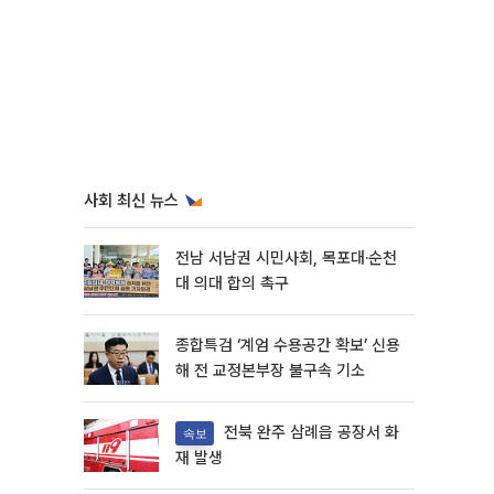
사회 최신 뉴스
전남 서남권 시민사회, 목포대·순천
대 의대 합의 촉구
종합특검 ‘계엄 수용공간 확보’ 신용
해 전 교정본부장 불구속 기소
전북 완주 삼례읍 공장서 화
속보
재 발생