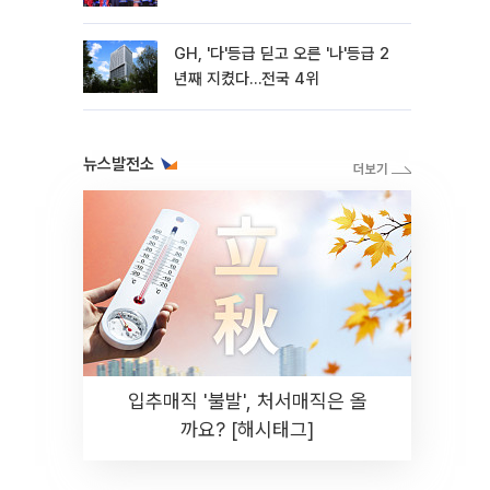
GH, '다'등급 딛고 오른 '나'등급 2
년째 지켰다…전국 4위
뉴스발전소
입추매직 '불발', 처서매직은 올
까요? [해시태그]