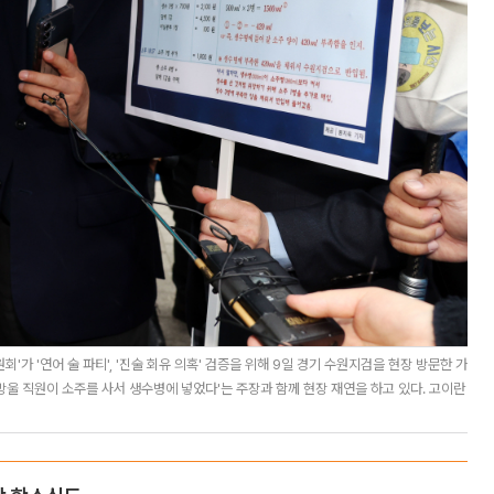
 '연어 술 파티', '진술 회유 의혹' 검증을 위해 9일 경기 수원지검을 현장 방문한 가
울 직원이 소주를 사서 생수병에 넣었다'는 주장과 함께 현장 재연을 하고 있다. 고이란