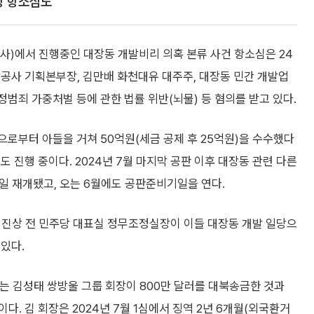
장 항소심도
판사)에서 진행중인 대장동 개발비리 의혹 본류 사건 항소심은 24
공사 기획본부장, 김만배 화천대유 대주주, 대장동 민간 개발업
범죄 가중처벌 등에 관한 법률 위반(뇌물) 등 혐의를 받고 있다.
로부터 아들을 거쳐 50억원(세금 공제 후 25억원)을 수수했다
 진행 중이다. 2024년 7월 마지막 공판 이후 대장동 관련 다른
4일 재개됐고, 오는 6월에도 공판준비기일을 연다.
진상 전 민주당 대표실 정무조정실장이 이들 대장동 개발 일당으
있다.
는 김성태 쌍방울 그룹 회장이 800만 달러를 대북송금한 것과
. 김 회장은 2024년 7월 1심에서 징역 2년 6개월(외국환거