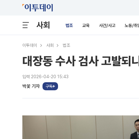
사회
법조
교육
사건/사고
노동/취
이투데이
사회
법조
대장동 수사 검사 고발되나
입력 2026-04-20 15:43
박꽃 기자
구독