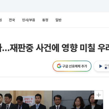
업
전국
인사/부음
동정
일반
...재판중 사건에 영향 미칠 우
기사
구글 선호매체 추가