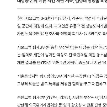
대장동 본류·지류 사건 재판 계속, 김성태 쌍방울 회
현재 서울고법 6-3형사부(민달기, 김종우, 박정제 부장
일 공판이 예정돼 있다. 피고인은 유동규 전 성남도시개발
자인 남욱 정민용 변호사와 정영학 회계사 등 5명으로 특정
서울고법 형사3부(이승한 부장판사)는 대장동 개발 일당으
는 혐의로 재판에 넘겨진 곽상도 전 국민의힘 의원 항소심도
재판 결과를 반영하기 위해 2년 가까이 중단됐다 지난 1
서울중앙지법 형사합의33부(이진관 부장판사)의 경우 정
로부터 뇌물을 받고 특혜를 제공한 혐의를 두고 재판하고 
수원고법 형사2부(김건우, 임재남, 서정희 부장판사)에서
관련해 외국환거래법위반 등 혐의 항소심 재판을 진행 중이다