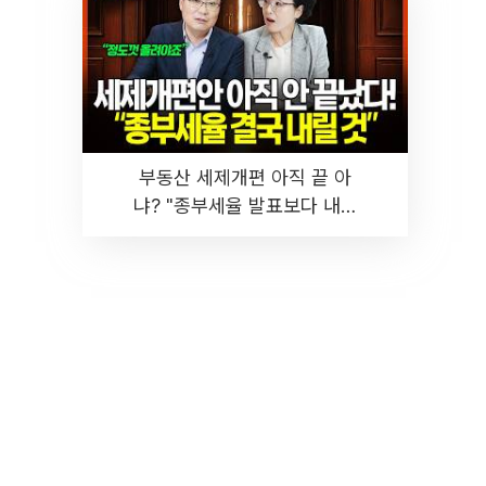
부동산 세제개편 아직 끝 아
냐? "종부세율 발표보다 내릴
것" 장기거주·양도세 전망 I 집
땅지성 I 김인만, 진미윤