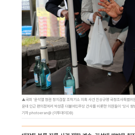
▲국회 '윤석열 정권 정치검찰 조작기소 의혹 사건 진상규명 국정조사특별위원회'가
운데 인근 편의점에서 박성준 더불어민주당 간사를 비롯한 의원들이 '당시 쌍방
기자 photoeran@ (이투데이DB)