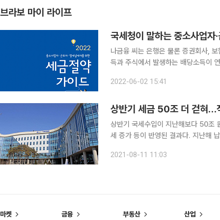
브라보 마이 라이프
국세청이 말하는 중소사업자‧
나금융 씨는 은행은 물론 증권회사, 
득과 주식에서 발생하는 배당소득이 연
과 합산해 금융소득 종합과세로 과세가 되었는
2022-06-02 15:41
직면한 국민들이 도움을 얻을 수 있도록
상반기 세금 50조 더 걷혀…
상반기 국세수입이 지난해보다 50조 원
세 증가 등이 반영된 결과다. 지난해 
인다. 하지만 하반기 신종 코로나바이러스 감염증(코로나19) 재확산에 따른 불확실성이 점점 더 커
2021-08-11 11:03
지는 모습이다. 상반기 나라살림 적자
마켓
금융
부동산
산업