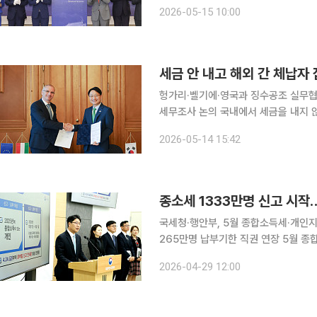
고용 확대를 유도한다. 투자금액이나 
2026-05-15 10:00
로 1년간 국제조세 분야 법인세 신고내
세금 안 내고 해외 간 체납자
헝가리·벨기에·영국과 징수공조 실무
세무조사 논의 국내에서 세금을 내지 않은 채 해외로 빠져나간 체납자에 대한 국세청의 추적망이 유
럽까지 넓어진다. 외국인 프로선수의 
2026-05-14 15:42
인 고액체납자와 역외탈세 혐의자에 대
종소세 1333만명 신고 시작
국세청·행안부, 5월 종합소득세·개인
265만명 납부기한 직권 연장 5월 종합소득세 신고가 1333만명을 대상으로 시작된다. 올해는 홈택
스·손택스 신고화면과 자동응답전화(A
2026-04-29 12:00
모두채움 서비스 대상도 717만명으로 