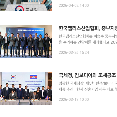
석유화학업계의 자금 부담이 커지자 국
2026-04-02 14:00
에 민감한 업종은 예정고지를 빼주고 
한국팹리스산업협회, 중부지방
한국팹리스산업협회는 이승수 중부지방
을 논의하는 간담회를 개최했다고 26일 밝혔다. 전날 진행된 간담회는 협회 
관청과 직접 소통하는 자리로 마련됐다
2026-03-26 15:24
최승욱 라닉스 대표 등 주요 회원사 
국세청, 캄보디아와 조세공조
임광현 국세청장, 제5차 한·캄보디아
제공 추진…현지 진출기업 세무 애로 해소 협력도 요청 해외에 재산
자금을 세탁하는 초국가 조세범죄가 
2026-03-13 10:00
체계를 한층 강화했다. 양국 과세당국