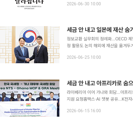
2026-06-30 10:00
부터 이렇게 달라집니다'를 통해 이러
세금 안 내고 일본에 재산 숨
정보교환 실무회의 정례화…OECD 체
정 활용도 논의 해외에 재산을 옮겨두거나 국경을 넘나드는 거래로 세금을 피하는 길이 더 좁아진
다. 한국과 일본 과세당국이 과세정보
2026-06-25 10:00
로 하면서다. 양국은 교민·기업·교역 
세금 안 내고 아프리카로 숨
라이베리아 이어 가나와 회담…아프리카
지원 요청홈택스·AI 챗봇 공유…K전자세정 협력도 속도 세금을 내
고액체납자에 대한 추적망이 아프리카로
2026-06-15 16:00
인 라이베리아와 징수공조 기반을 만든