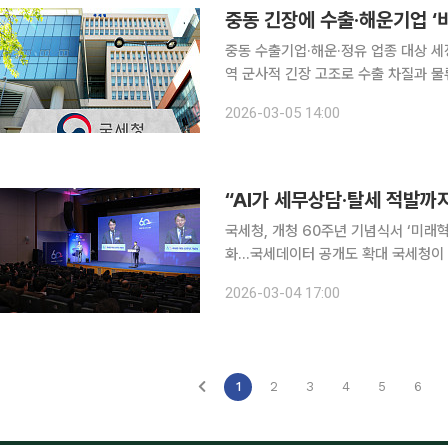
중동 긴장에 수출·해운기업 ‘
중동 수출기업·해운·정유 업종 대상 세정
역 군사적 긴장 고조로 수출 차질과 물
급 세정지원에 나섰다. 국세청은 중동 상황으로 경영에 어려움을 겪는 해운·항공, 정유·석유화학, 중
2026-03-05 14:00
동 수출기업 및 건설·플랜트 기업 등을
“AI가 세무상담·탈세 적발까지
국세청, 개청 60주년 기념식서 ‘미래
화…국세데이터 공개도 확대 국세청이 인공지능(AI)을 활용한 세정 혁신을 본격 추진한다. 세무 상
담부터 전자신고, 탈세 탐지까지 세정 전
2026-03-04 17:00
국세청은 4일 서울지방국세청에서 개청
1
2
3
4
5
6