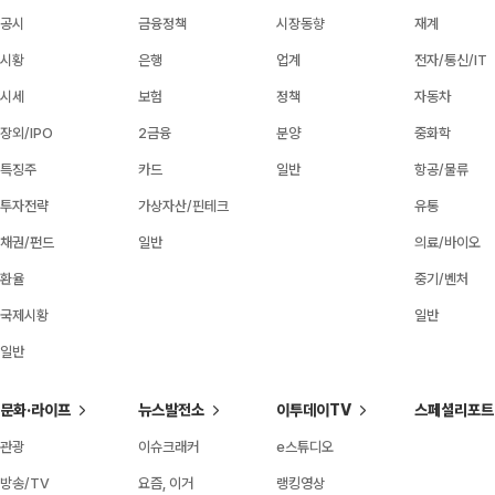
공시
금융정책
시장동향
재계
시황
은행
업계
전자/통신/IT
시세
보험
정책
자동차
장외/IPO
2금융
분양
중화학
특징주
카드
일반
항공/물류
투자전략
가상자산/핀테크
유통
채권/펀드
일반
의료/바이오
환율
중기/벤처
국제시황
일반
일반
문화·라이프
뉴스발전소
이투데이TV
스페셜리포트
관광
이슈크래커
e스튜디오
방송/TV
요즘, 이거
랭킹영상