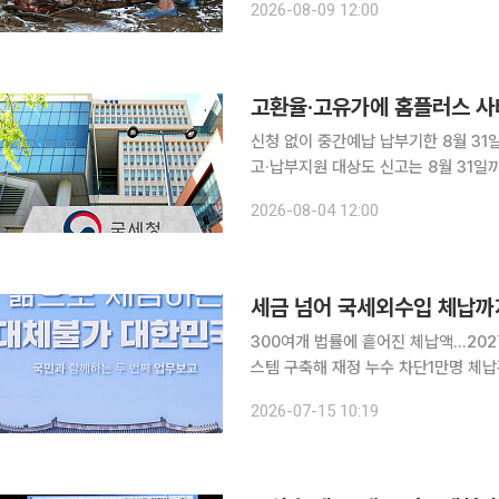
2026-08-09 12:00
도 신청 없이 납부기한이 11월 2일까지
신청 없이 중간예납 납부기한 8월 31일
고·납부지원 대상도 신고는 8월 31일까지…납부만 두 달 연
큰 중소기업, 홈플러스 관련 피해기업 
2026-08-04 12:00
월 초까지 미룰 수 있게 된다. 올해 중
세금 넘어 국세외수입 체납까
300여개 법률에 흩어진 체납액…20
스템 구축해 재정 누수 차단1만명 체납관리단 
수기관을 넘어 각 부처에 흩어진 국세외
2026-07-15 10:19
여개 법률에 따라 제각각 관리하던 체납