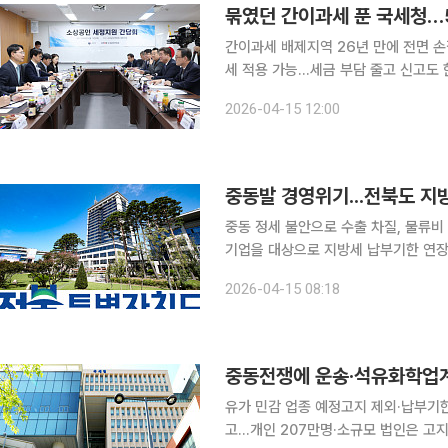
묶였던 간이과세 푼 국세청…5
간이과세 배제지역 26년 만에 전면 
세 적용 가능…세금 부담 줄고 신고도 한결 간편해져 국세청이 간이과세
에 크게 손질하면서 전국 544개 상
2026-04-15 12:00
가 예전만 못한데도 여전히 일반과세
중동발 경영위기...전북도 지
중동 정세 불안으로 수출 차질, 물류비 상승,
기업을 대상으로 지방세 납부기한 연장
섰다고 15일 밝혔다.. 도는 전북도청 영상회의실에서 최근 김관영 지사 주재로 도-시·군 중동상황
2026-04-15 08:18
비상경제대응 TF 영상회의를 열고 이
중동전쟁에 운송·석유화학업계
유가 민감 업종 예정고지 제외·납부기
고…개인 207만명·소규모 법인은 고지서대로 납부 중동전쟁 여파로 유