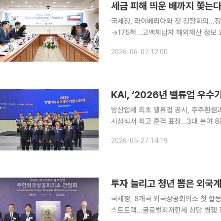
세금 피해 띄운 배까지 쫓는
국세청, 라이베리아와 첫 청장회의…정보
→175척…고액체납자 해외재산 정보 요청 해외로 빼돌린 재산을 추적하는 세정망이 세계
등록지국인 라이베리아까지 넓어진다. 
2026-06-07 12:00
이지만, 차명 사업과 해외 은닉재산이
KAI, ‘2026년 밸류업 우
방산업체 최초 밸류업 공시, 주주환원
시상식서 최고 훈격 표창…3대 분야 8종 인센티브 혜택 확보 
가 주관하는 ‘2026년 기업가치 제고
2026-05-27 14:19
로 밸류업 계획을 공시하고 주주환원 
투자 늘리고 청년 뽑은 외국계
국세청, 8개국 외국상공회의소 첫 합동
스트트랙…글로벌최저한세 상담 병행 정부가 외국계 기업의 세금 리스크를 낮춰 국내 투자와 청년