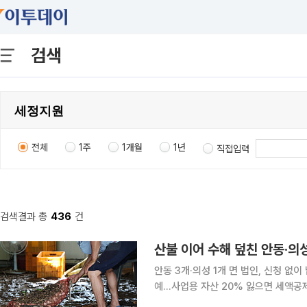
검색
전체
1주
1개월
1년
직접입력
검색결과 총
436
건
산불 이어 수해 덮친 안동·의
안동 3개·의성 1개 면 법인, 신청 없
예…사업용 자산 20% 잃으면 세액공제 지난해 대형 산불에 이어 지난달 폭우까지 덮친 경북 
의성 4개 면의 법인들이 이달 말 내야 