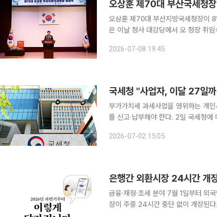
오상훈 제70대 부산국세청장 
오상훈 제70대 부산지방국세청장이 8일 취임
은 이날 청사 대강당에서 오 청장 취임식을 개최했다고 밝혔
시작과 끝은 현장에 있다"며 민생경제
2026-07-08 19:45
그는 영세 소상공인과 중소기업에 대한
국세청 "사업자, 이달 27일
부가가치세 과세사업을 영위하는 개인사
를 신고·납부해야 한다. 2일 국세청에 따르면 이번 확정신고 대상자는 1년 전보다 13만 명 늘어난
692만 명이다. 개인 일반 과세자는 1
2026-07-02 15:05
개다. 간이과세자 중 세금계산서를 발
금융·재정·조세 분야 7월 1일부터 외국인 투자자의 외환시장 접근성 제고 등을 위해 은행간 외환시
장이 주중 24시간 중단 없이 개장된다
출국 없이 국내에서 우편·택배로 교환할 수 있게 된다. 재정경제부는 3