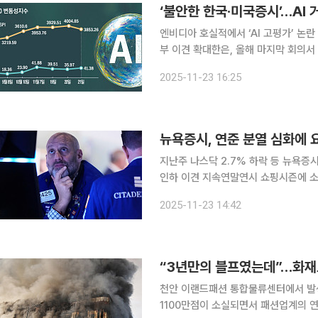
‘불안한 한국·미국증시’…AI
엔비디아 호실적에서 ‘AI 고평가’ 논란
부 이견 확대한은, 올해 마지막 회의서 금리동결 전망 엔비디아의 호실적에
논란이 가라앉지 않고 있다. 미국 중앙
2025-11-23 16:25
불확실성도 여전하다. 이에 한국과 미
뉴욕증시, 연준 분열 심화에 
지난주 나스닥 2.7% 하락 등 뉴욕증
인하 이견 지속연말연시 쇼핑시즌에 소
야다. 미국 연방준비제도(Fed·연준)
2025-11-23 14:42
목까지 겹치면서다. 인플레이션이 여전
“3년만의 블프였는데”…화재로
천안 이랜드패션 통합물류센터에서 발생
1100만점이 소실되면서 패션업계의 