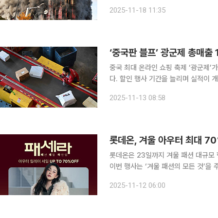
프)와 12월 겨울 시즌으로 이어지는 
2025-11-18 11:35
긴장한 분위기다. 현재 일부 온라인 
‘중국판 블프’ 광군제 총매출
중국 최대 온라인 쇼핑 축제 ‘광군제’
다. 할인 행사 기간을 늘리며 실적이
다는 평가가 나온다. AP통신은 12일(현지시간) 중국 소매 데이터 제공업체 신툰을 인용해 올해 광
2025-11-13 08:58
군제 총매출액이 1조7000억 위안(약 
롯데온, 겨울 아우터 최대 70
롯데온은 23일까지 겨울 패션 대규모 행
이번 행사는 ‘겨울 패션의 모든 것’을
트를 준비했다. 갑작스럽게 추워진 날씨를 대비해 ‘아우터 릴레이 세일’을 준비했다. 대표 브랜드로
2025-11-12 06:00
는 빈폴패밀리, 디스커버리, 럭키슈에뜨