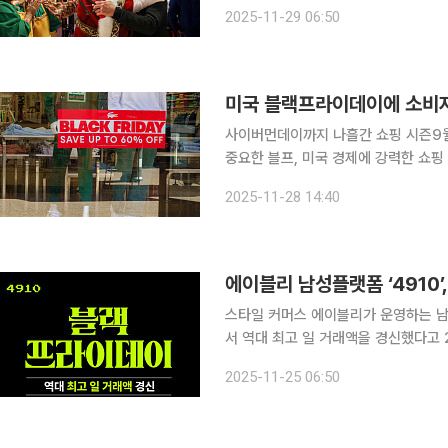
감이 반영된 결과다. 28일(현지시간) 뉴욕증권거래소에서 다우지수는 전 거래일 대비 289.30포인
2025-11-29 06:50
트(0.61%) 상승한 4만7716.42에 
미국 블랙프라이데이에 소비자들
사이버먼데이까지 나흘간 쇼핑 시즌9월 
중요한 블프, 미국 경제에 강력한 쇼
로 하루 앞으로 다가온 가운데 소비자
2025-11-28 14:40
쏠리고 있다. 27일(현지시간)
에이블리 남성플랫폼 ‘4910’
스타일 커머스 에이블리가 운영하는 남
서 역대 최고 일 거래액을 경신했다고 24일 밝혔다. 1~16일 진행한 블프
년 동기 대비 115% 성장했으며, 주문 수와
2025-11-25 06:50
일이자 서울 기준 첫 영하권 추위를 앞둔