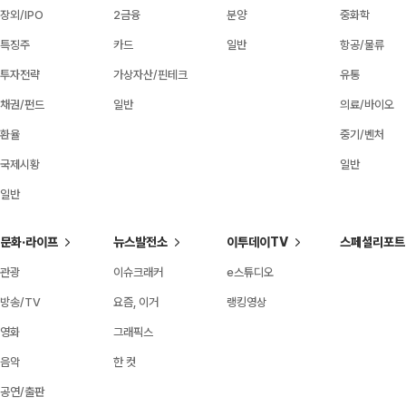
장외/IPO
2금융
분양
중화학
특징주
카드
일반
항공/물류
투자전략
가상자산/핀테크
유통
채권/펀드
일반
의료/바이오
환율
중기/벤처
국제시황
일반
일반
문화·라이프
뉴스발전소
이투데이TV
스페셜리포트
관광
이슈크래커
e스튜디오
방송/TV
요즘, 이거
랭킹영상
영화
그래픽스
음악
한 컷
공연/출판