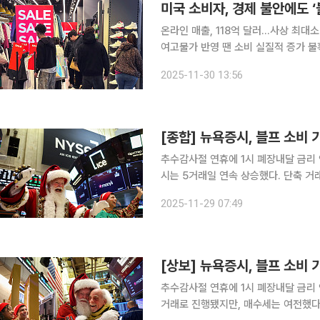
미국 소비자, 경제 불안에도 ‘
온라인 매출, 118억 달러…사상 최대소
여고물가 반영 땐 소비 실질적 증가 
대 쇼핑 대목인 블랙프라이데이(추수감
2025-11-30 13:56
경제 불안에도 지갑을 열었다. 그러나
추수감사절 연휴에 1시 폐장내달 금리
시는 5거래일 연속 상승했다. 단축 
하는 나흘간의 연휴 기간 소비 기대감이 반영된 결과다. 28일(현
2025-11-29 07:49
지수는 전 거래일 대비 289.30포인트(
추수감사절 연휴에 1시 폐장내달 금리
거래로 진행됐지만, 매수세는 여전했다