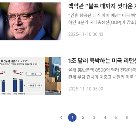
백악관 “블프 때까지 셧다운 
“연휴 항공편 대거 마비 예상” 미국 
하면 4분기 국내총생산(GDP)이 감소할 수 있다고 경고했다. 
경제위원회(NEC) 위원장은 미국 CBS뉴스 인터뷰에
2025-11-10 06:40
한 골드만삭스는 이미 GDP가 1.5% 
올해 美반품액 8500억 달러 전망미국
관세 부담 겹치며 이중고 시달려 미국
다음 날인 금요일·올해는 28일)’가 
2025-11-10 05:00
1
2
3
4
5
6