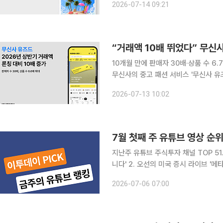
2026-07-14 09:21
지난 6월 22일부터 7월 7일까지 진
“거래액 10배 뛰었다” 무신사
10개월 만에 판매자 30배·상품 수 
무신사의 중고 패션 서비스 '무신사 유
에 안착했다. 온라인과 오프라인을 연
2026-07-13 10:02
고 있다는 평가다. 무신사는 
7월 첫째 주 유튜브 영상 순위
지난주 유튜브 주식투자 채널 TOP 51
니다' 2. 오선의 미국 증시 라이브 '메타 '클라우드 진출' 소식에 직격탄 맞은 반도체' 3. 달란트투자
'현대차 지금 난리난 이유' 4. 경제 
2026-07-06 07:00
마련부터건물주까지 '부동산 추가 규제