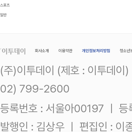
스포츠
일반
회사소개
이용약관
개인정보처리방침
청소년
(주)이투데이 (제호 : 이투데이
02) 799-2600
등록번호 : 서울아00197 ㅣ 등록일
발행인 : 김상우 ㅣ 편집인 : 