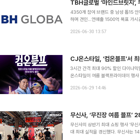
4350개 참여 브랜드 중 남성 톱15 
하며 견인…연매출 1500억 목표 가시권 패션 전문기업 TBH글로벌의 대표 브랜드 ‘마인
지’가 무신사의 대규모 할인 행사에서
2026-06-30 13:57
축인 여성 라인의 약진과 사전 기획 
3시간 간격 최대 90% 할인 다이나믹딜
온스타일이 여름 블랙프라이데이 행사 컴온블프를 개최한다. 
까지 쇼핑 축제 컴온블프를 진행한다고 2
2026-06-29 14:46
카테고리 상품 약 1000개를 최대 9
무신사의 상반기 최대 쇼핑 행사 '무신
대 최대 실적을 경신했다. 무신사는 14일 오후 7시부터 24일 자정까지 약 11일간 무진장 여름 블프
행사를 온·오프라인에서 진행했다. 무신