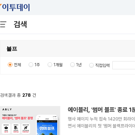
검색
전체
1주
1개월
1년
직접입력
검색결과 총
278
건
에이블리, '썸머 블프' 종료 
행사 페이지 누적 접속 1420만 회라이브커머스·도
면서 에이블리의 첫 '썸머 블랙프라이데
판매되는 등 막판까지 구매가 몰리며 여름 대규