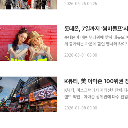
2026-06-26 09:26
량은 약 775만 개다. 온·오프라인 합
롯데온, 7일까지 ‘썸머블프’서
롯데온이 이른 무더위에 맞춰 대규모 
게 증가하는 가운데 할인 행사와 라이브커
7일까지 일주일간 패션 할인 행사 ‘썸머블프’를 진행한
2026-06-01 06:00
션 빅세일’을 주제로 여름 필수 의류와
K뷰티, 美 아마존 100위권
K뷰티, 마스크팩에서 자외선차단제·
랜드 약진…아마존 상위권에 다수 진입
경쟁 치열 미국 내 K뷰티 인기가 확산하면서 품목과 제조사가 다변화하고 있다. 과거 마스크팩으로
2026-01-08 09:00
대표되던 K뷰티 인기 제품이 세럼, 클