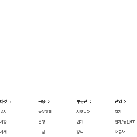
마켓
금융
부동산
산업
공시
금융정책
시장동향
재계
시황
은행
업계
전자/통신/IT
시세
보험
정책
자동차