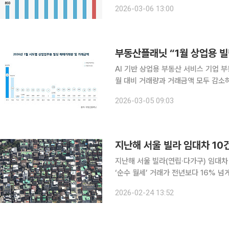
저축 계획에 영향을 받을 것 같다”며 걱정했다. 전세사기 우려가 이어지는 가운
2026-03-06 13:00
보증 가입 요건이 강화되면서 임대차 
AI 기반 상업용 부동산 서비스 기업 
월 대비 거래량과 거래금액 모두 감소하며 하락 출발했
년 1월 전국 상업업무용 빌딩 매매거래 시장 분석’ 결과
2026-03-05 09:03
무용 빌딩 매매거래량은 1041건으로 전
지난해 서울 빌라 임대차 10건
지난해 서울 빌라(연립·다가구) 임대차
‘순수 월세’ 거래가 전년보다 16% 넘게 늘어난 것으로 나
기업 부동산플래닛에 따르면 2025년 
2026-02-24 13:52
계됐다. 이 중 전세는 5만2392건, 