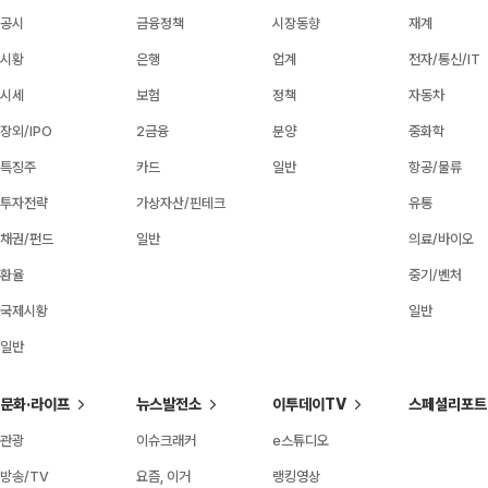
공시
금융정책
시장동향
재계
시황
은행
업계
전자/통신/IT
시세
보험
정책
자동차
장외/IPO
2금융
분양
중화학
특징주
카드
일반
항공/물류
투자전략
가상자산/핀테크
유통
채권/펀드
일반
의료/바이오
환율
중기/벤처
국제시황
일반
일반
문화·라이프
뉴스발전소
이투데이TV
스페셜리포트
관광
이슈크래커
e스튜디오
방송/TV
요즘, 이거
랭킹영상