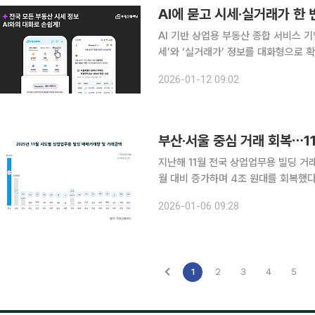
AI에 묻고 시세·실거래가 한
AI 기반 상업용 부동산 종합 서비스 
세’와 ‘실거래가’ 정보를 대화형으로 확
혔다. 플래닛AI는 부동산플래닛이 다년간 축적한 전국 단위 실거래 데이터와 자체 AI 시세 모델에
2026-01-12 09:02
거대언어모델을 결합해 구현한 대화형 
부산·서울 중심 거래 회복⋯11
지난해 11월 전국 상업업무용 빌딩 거
월 대비 증가하며 4조 원대를 회복했다. 부동산 종합 서비스 기업 부동산플래닛은 6일 ‘2025년
월 전국 상업업무용 빌딩 거래 시장 분석
2026-01-06 09:28
빌딩 거래량은 1124건으로 전월 대비 
1
2
3
4
5