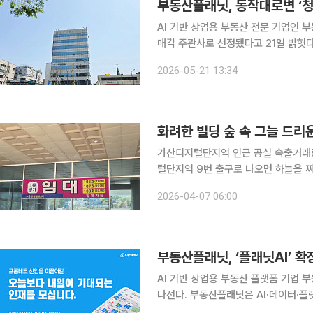
부동산플래닛, 동작대로변 ‘청
AI 기반 상업용 부동산 전문 기업인 
매각 주관사로 선정됐다고 21일 밝혓다.
요가 동시에 몰릴 수 있는 자산이라는 평가다. 청남빌딩은 서울 서초구 동작대로변에
2026-05-21 13:34
년 준공 업무시설이다. 지하 2층~지상
화려한 빌딩 숲 속 그늘 드
가산디지털단지역 인근 공실 속출거래량·거래금액 20% 
털단지역 9번 출구로 나오면 하늘을 
만 역세권의 활기를 뒤로하고 5분 남짓
2026-04-07 06:00
건물 1층마다 '임대 문의' 전단이 덕지
부동산플래닛, ‘플래닛AI’ 
AI 기반 상업용 부동산 플랫폼 기업 
나선다. 부동산플래닛은 AI·데이터·플랫폼 역량 강화를 위해 대규모 채용을 진행한다고 31일 밝혔
다. 이번 채용은 고객의 의사결정부터