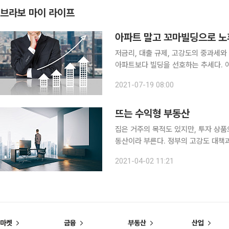
브라보 마이 라이프
아파트 말고 꼬마빌딩으로 노
저금리, 대출 규제, 고강도의 중과세와
아파트보다 빌딩을 선호하는 추세다. 아
서 주목받고 있는 꼬마빌딩에 대해 알아보자. 최근 자산가의 투자 순위에서 아파트는
2021-07-19 08:00
마빌딩이 떠오르고 있다. 꼬마빌딩으로
뜨는 수익형 부동산
집은 거주의 목적도 있지만, 투자 상품
동산이라 부른다. 정부의 고강도 대책
형 부동산인 오피스 빌딩을 포함해 여러
2021-04-02 11:21
서
마켓
금융
부동산
산업