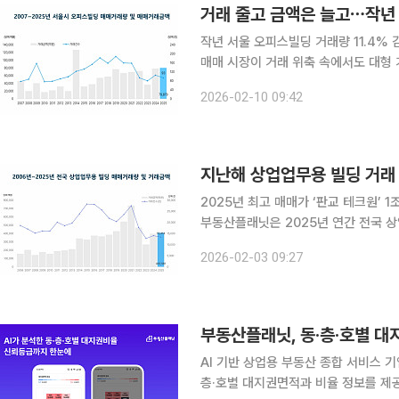
거래 줄고 금액은 늘고⋯작년 
작년 서울 오피스빌딩 거래량 11.4% 감소‘대형
매매 시장이 거래 위축 속에서도 대형
경기 둔화와 고금리 기조가 이어지는 
2026-02-10 09:42
극화가 한층 심
지난해 상업업무용 빌딩 거래
2025년 최고 매매가 ‘판교 테크원’ 1조9820억 원 거래 AI 기
부동산플래닛은 2025년 연간 전국 상업
플래닛에 따르면 2025년 상업업무용
2026-02-03 09:27
입지의 대형 빌딩 거래가 이어지며 전
부동산플래닛, 동·층·호별 대
AI 기반 상업용 부동산 종합 서비스 
층·호별 대지권면적과 비율 정보를 제공하