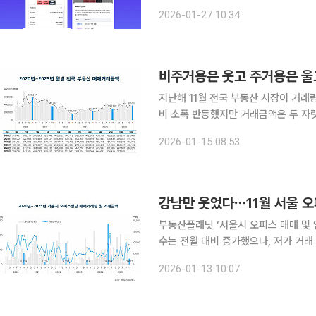
산플래닛은 그동안 아파트와 연립다세대를
2026-01-27 10:34
이번 서비스는 기존 시세 정보에 AI가
비주거용은 웃고 주거용은 울
지난해 11월 전국 부동산 시장이 거래
비 소폭 반등했지만 거래금액은 두 자
빌딩과 토지 등 비주거용 부동산이 시
2026-01-15 08:53
강남만 웃었다⋯11월 서울 오
부동산플래닛 ‘서울시 오피스 매매 및 임대시장 동향 보고서’ 지
수는 전월 대비 증가했으나, 저가 거래
나타났다. 사무실 매매시장 역시 거래량과
2026-01-13 10:07
상업용 부동산 종합 서비스 기업 부동