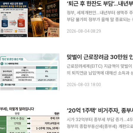
정부, 세제개편안...내년부터 생맥주 주세
부담 불가피 정부가 올해 말 종료되는 생맥주 주세 20% 경감 조치를 연장하지 않기로 했다. 이에
따라 내년부터 생맥주 세 부담이 늘면서 
2026-08-04 08:29
정부가 발표한 2026년 세제개편안에
맞벌이 근로장려금 30만원 인
근로장려세제(EITC) 지급액이 맞벌이
의 퇴직연금 납입액에 대해선 소득과 상관없이 1
표한 ‘2026년 세제개편안’의 민생 부
2026-08-03 18:00
2200만원에서 2600만원으로, 맞벌
‘20억 1주택’ 비거주자, 종
시가 32억부터 종부세 부담 증가…4
정부의 종합부동산세(종부세) 개편으로