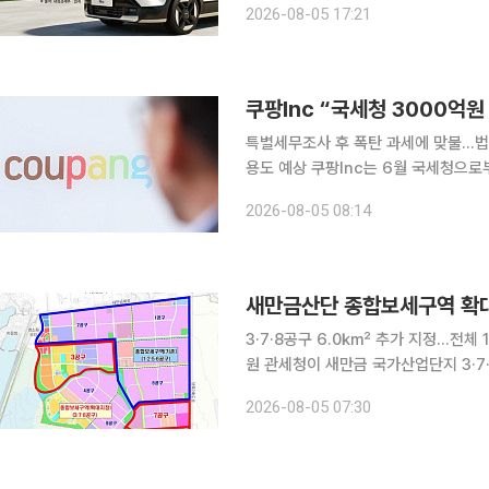
2026-08-05 17:21
내수 판매가 부진한 가운데 하이브리
특별세무조사 후 폭탄 과세에 맞불…법적
용도 예상 쿠팡Inc는 6월 국세청으로부터 2억800만달러(약 3000억원) 과세 예고 통지를 받은 것
에 대해 불복 절차에 나설 예정이라고 4일(현지시간) 밝혔다.
2026-08-05 08:14
(SEC)에 공시한 2분기 연결실적 보
새만금산단 종합보세구역 확대
3·7·8공구 6.0㎢ 추가 지정…전체 
원 관세청이 새만금 국가산업단지 3·7·8공구를 종합보세구역으로 추가 지정했다. 현대자동차그룹
의 9조 원 규모 투자와 AI·로봇·수소 등
2026-08-05 07:30
청에 따르면 새만금개발청과 협력해 전