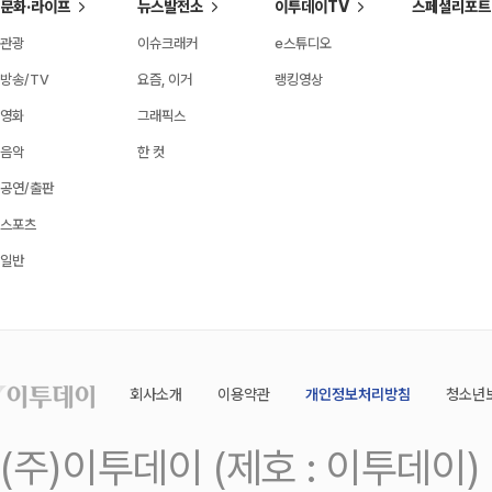
문화·라이프
뉴스발전소
이투데이TV
스페셜리포트
관광
이슈크래커
e스튜디오
방송/TV
요즘, 이거
랭킹영상
영화
그래픽스
음악
한 컷
공연/출판
스포츠
일반
회사소개
이용약관
개인정보처리방침
청소년
(주)이투데이 (제호 : 이투데이