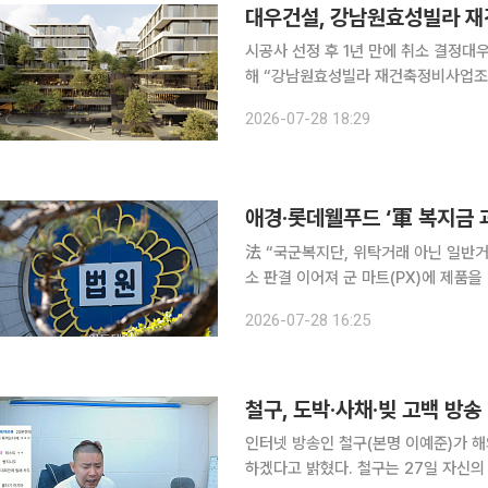
대우건설, 강남원효성빌라 재
시공사 선정 후 1년 만에 취소 결정대우건설 "소송 등
해 “강남원효성빌라 재건축정비사업조합
혔다. 대우건설과 조합이 사업 조건 
2026-07-28 18:29
것으로 전해진다. 강남원효
法 “국군복지단, 위탁거래 아닌 일반거
소 판결 이어져 군 마트(PX)에 제품을 납품하는 애경산업·롯데칠성·롯데웰푸드 등 기업들이 국군복
지단에 지급하는 ‘복지금’은 부가가치
2026-07-28 16:25
면 가산세까지 부과하는 것은 위법하다
철구, 도박·사채·빚 고백 방송
인터넷 방송인 철구(본명 이예준)가 
하겠다고 밝혔다. 철구는 27일 자신의 SOOP 채널에서 ‘철구 죄송합니다’라는 제목으로 약 2시간