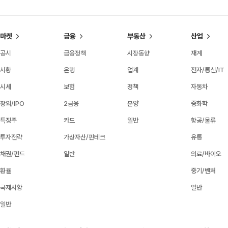
마켓
금융
부동산
산업
공시
금융정책
시장동향
재계
시황
은행
업계
전자/통신/IT
시세
보험
정책
자동차
장외/IPO
2금융
분양
중화학
특징주
카드
일반
항공/물류
투자전략
가상자산/핀테크
유통
채권/펀드
일반
의료/바이오
환율
중기/벤처
국제시황
일반
일반