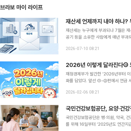
브라보 마이 라이프
재산세 언제까지 내야 하나?
재산세는 누구에게 부과되나 7월은 재산세 납부의 달이다. 재산세는 주택과 토지, 건축물, 선박, 항
공기 등을 소유한 사람에게 매년 부과
난 6월 1일 현재 해당 재산의 소유자가
2026-07-10 08:21
세 대상자는 주택분 재산세가 20만 원
2026년 이렇게 달라진다③ 
재정경제부가 발간한 ‘2026년부터 
화를 담았다. 앞선 ①•②편에서 연금 
년과 시니어의 일상과 직접 맞닿아 있
2026-02-06 08:21
중교통비 환급 확대부터 어르신 무료 스
국민건강보험공단, 요양·건강
국민건강보험공단은 병·의원, 약국, 
를 위해 16일부터 ‘2025년도 연간