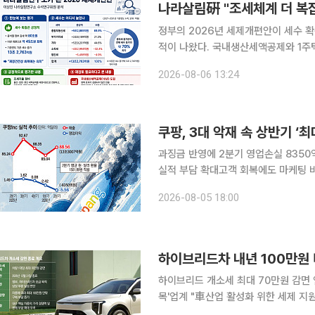
나라살림硏 "조세체계 더 복
정부의 2026년 세제개편안이 세수 
적이 나왔다. 국내생산세액공제와 1주
하다는 주장이다. 이상민 나라살림연구소 수석연구위원은 6일 발표한 '26 세제개편안: 제한된 진
2026-08-06 13:24
전, 복잡해진 조세체계' 보고서에서 정
쿠팡, 3대 악재 속 상반기 ‘최
과징금 반영에 2분기 영업손실 835
실적 부담 확대고객 회복에도 마케팅 비용 지속…“
이 올해 2분기 8000억원 이상의 역
2026-08-05 18:00
징금이 손실을 키우면서 올 상반기 누
하이브리드차 내년 100만원 
하이브리드 개소세 최대 70만원 감면 
목'업계 "車산업 활성화 위한 세제 지원 필요" 국내 자동차 시장의 판매를 떠받치
드 자동차의 세제 혜택이 올해 말 종