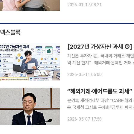
제공한다고 이날 밝혔다. 제공대상은 2025년도에 요양급여비용, 의료급여비용, 건강검진비용 등을
2026-01-17 08:21
넥스블록
[2027년 가상자산 과세 ②]
계산은 투자자 몫…국내외 거래소·개인
익 계산 한계”…해외거래·온체인 거래 섞
는 “세부 기준부터 필요” 지적 2027년부터 가상자산 과세가 시행된다. 법상 시행 시점은 정해졌지
2026-05-11 06:00
만, 시장에서는 여전히 “정말 준비가 
“해외거래·에어드롭도 과세” 
문경호 재정경제부 과장 “CARF·해
은 국세청 고시로 구체화“금투세 폐지
달라” 가상자산 과세 시행을 앞두고 해외 거래소 이용, 탈중앙화 거래, 스테이킹·에어드롭 등 다양한
2026-05-07 17:58
거래 유형에 대한 과세 실효성을 둘러