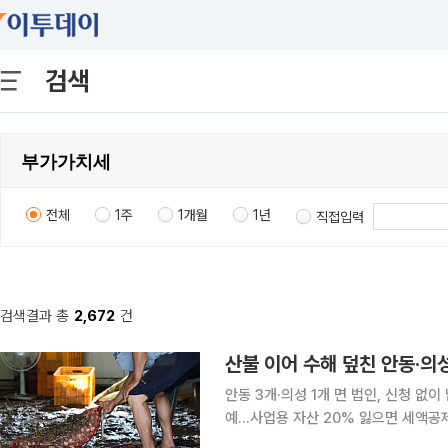
검색
전체
1주
1개월
1년
직접입력
검색결과 총
2,672
건
산불 이어 수해 덮친 안동·의
안동 3개·의성 1개 면 법인, 신청 없
예…사업용 자산 20% 잃으면 세액공제 지난해 대형 산불에 이어 지난달 폭우까지 덮친 경북 
의성 4개 면의 법인들이 이달 말 내야 