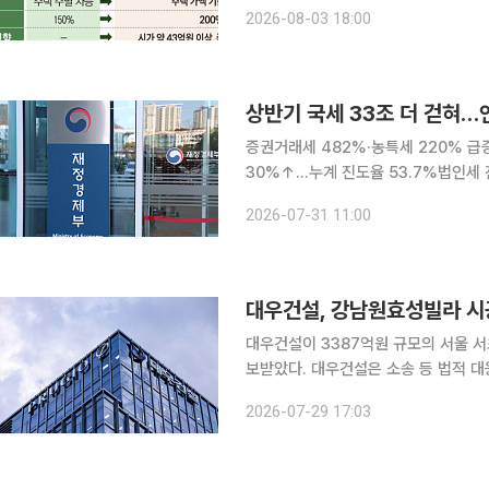
늘어나게 됐다. 시가 32~45억원에 해
2026-08-03 18:00
로 올라서다. 1주택 60세·10년 실거
상반기 국세 33조 더 걷혀…
증권거래세 482%·농특세 220% 급
30%↑…누계 진도율 53.7%법인세 진도
기 국세가 지난해보다 33조원 더 걷히
2026-07-31 11:00
채웠다. 주식 거래대금이 5배 가까이
대우건설, 강남원효성빌라 시
대우건설이 3387억원 규모의 서울 
보받았다. 대우건설은 소송 등 법적 대응에 나설 방침이다. 29
날 강남원효성빌라 재건축정비사업조합
2026-07-29 17:03