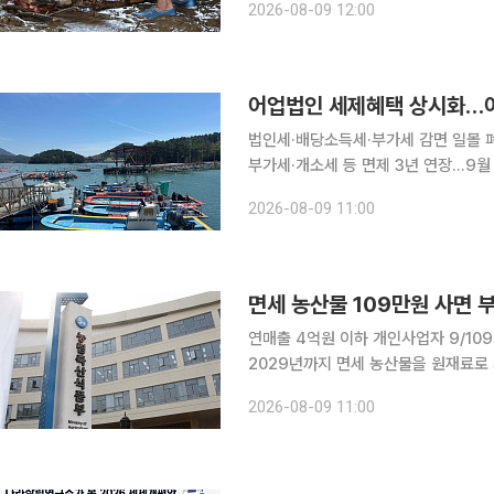
2026-08-09 12:00
도 신청 없이 납부기한이 11월 2일까지
어업법인 세제혜택 상시화…어
법인세·배당소득세·부가세 감면 일몰 
부가세·개소세 등 면제 3년 연장…9월 세법개정안 국회 제출 
합법인의 법인세·배당소득세 감면 등 
2026-08-09 11:00
추기 위한 어업용 면세유 지원도 202
면세 농산물 109만원 사면 
연매출 4억원 이하 개인사업자 9/1
2029년까지 면세 농산물을 원재료로 사용하는 연매출 4억원 이하 개인 음식점이 매입액의 9/109
를 부가가치세에서 공제받는 혜택이 20
2026-08-09 11:00
입했다면 9만원을 매입세액으로 인정받