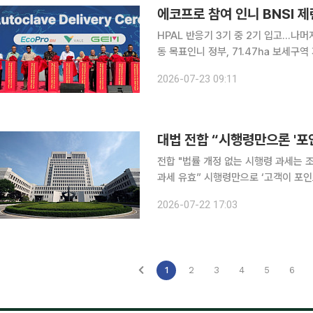
에코프로 참여 인니 BNSI 
HPAL 반응기 3기 중 2기 입고…나
동 목표인니 정부, 71.47㏊ 보세구역 지정…통관·세제 
도네시아 BNSI 니켈 제련소가 핵심 
2026-07-23 09:11
있다. 23일 에코프로는 인도네시아 
대법 전합 “시행령만으론 '포
전합 "법률 개정 없는 시행령 과세는
과세 유효” 시행령만으로 ‘고객이 포인트로 결제한 금액’에 부가가치세를 부과한 것은 무효라는 대
법원 전원합의체(대법 전합) 판단이 
2026-07-22 17:03
다는 취지다. 22일 오후 대법 
1
2
3
4
5
6