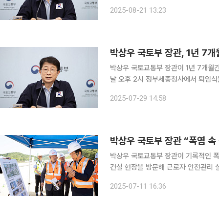
이다. 박 전 장관은 윤석열 전 대통령이 비상계엄 선포 직전 대통령실로 호출된 국무위원 중 한 명이
2025-08-21 13:23
다. 다만 박 전 장관은 교통 문제 등을
박상우 국토교통부 장관이 1년 7개월간의 장관
날 오후 2시 정부세종청사에서 퇴임식
며 "1기 신도시 재정비와 철도 지하화
2025-07-29 14:58
고, 수도권광역급행철도(GTX) 시대를
박상우 국토교통부 장관이 기록적인 폭
건설 현장을 방문해 근로자 안전관리 실태를 점검했다. 이날 박 장관
로 살피며 실외 작업이 많은 건설 현장
2025-07-11 16:36
주면에서 염치읍까지 7.12km 구간을