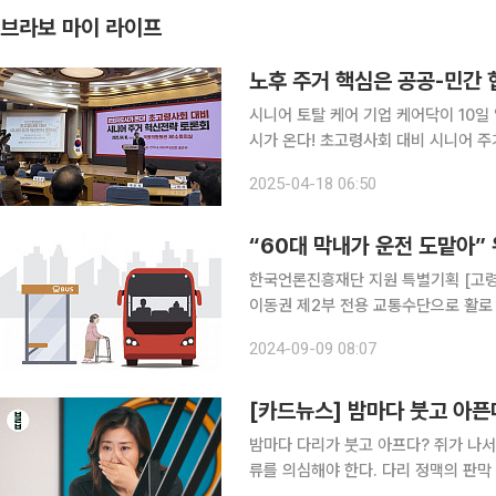
브라보 마이 라이프
노후 주거 핵심은 공공-민간 협
시니어 토탈 케어 기업 케어닥이 10일
시가 온다! 초고령사회 대비 시니어 
국회의원회관 제1소회의실에서 열린 이번
2025-04-18 06:50
개념 및 시니어 주거 시설 현황을 살
“60대 막내가 운전 도맡아”
한국언론진흥재단 지원 특별기획 [고령
이동권 제2부 전용 교통수단으로 활로 
드 “혼자 살고 보행이 불편해서 면허 반납은 꿈도 못 꿔요.” 충청남도 홍성군 한 경로당에서 만난
2024-09-09 08:07
70대 여성이 운전면허 반납에 대한 생
[카드뉴스] 밤마다 붓고 아픈다
밤마다 다리가 붓고 아프다? 쥐가 나서 잠을 
류를 의심해야 한다. 다리 정맥의 판