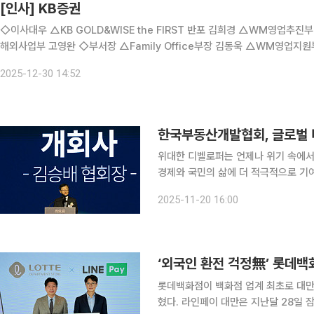
[인사] KB증권
◇이사대우 △KB GOLD&WISE the FIRST 반포 김희경 △WM영업추
해외사업부 고영완 ◇부서장 △Family Office부장 김동욱 △WM영업지원부장 한정연 △글로벌파생영업부장 강준우 △법인연금영업1
부장 오형근 △법인연금영업2부장 이정훈 △글로벌BK부장 김병욱 △금리
2025-12-30 14:52
한국부동산개발협회, 글로벌 비
위대한 디벨로퍼는 언제나 위기 속에서
경제와 국민의 삶에 더 적극적으로 기여하는 미래를
회장은 한국부동산개발협회(KODA) 창
2025-11-20 16:00
울 강남구 삼성동 그랜드 인터컨티넨탈
‘외국인 환전 걱정無’ 롯데백화
롯데백화점이 백화점 업계 최초로 대만 
혔다. 라인페이 대만은 지난달 28일 잠실점을 시작으로 순차 적용해 6일부터 전 점포에서 환전 없