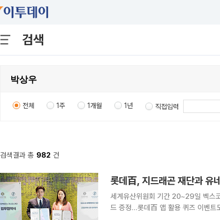
검색
전체
1주
1개월
1년
직접입력
검색결과 총
982
건
롯데百, 지드래곤 재단과 유
세계유산위원회 기간 20~29일 벡스
드 증정...롯데百 앱 활용 퀴즈 이벤트도 롯데백화점은 부산에서 열리는 제48차 유네스코 세
위원회를 맞아 저스피스재단이 추진하