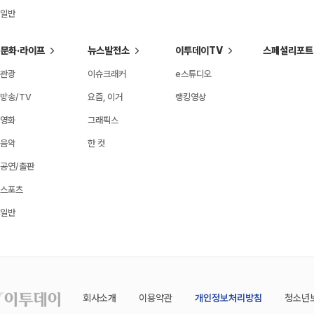
일반
문화·라이프
뉴스발전소
이투데이TV
스페셜리포트
관광
이슈크래커
e스튜디오
방송/TV
요즘, 이거
랭킹영상
영화
그래픽스
음악
한 컷
공연/출판
스포츠
일반
회사소개
이용약관
개인정보처리방침
청소년