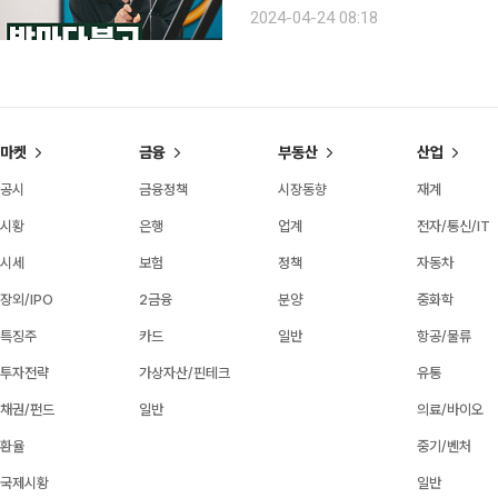
장년 여성에게 흔히 나타나는 질환으로 
2024-04-24 08:18
늘어나고 있는 추세다. 박상
마켓
금융
부동산
산업
공시
금융정책
시장동향
재계
시황
은행
업계
전자/통신/IT
시세
보험
정책
자동차
장외/IPO
2금융
분양
중화학
특징주
카드
일반
항공/물류
투자전략
가상자산/핀테크
유통
채권/펀드
일반
의료/바이오
환율
중기/벤처
국제시황
일반