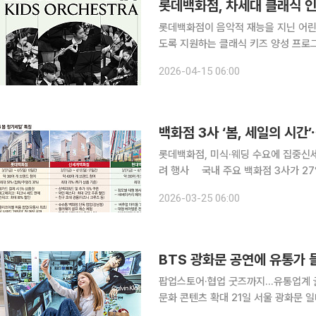
롯데백화점, 차세대 클래식 인
롯데백화점이 음악적 재능을 지닌 어린
도록 지원하는 클래식 키즈 양성 프로그
스터 클래스와 전문 연주 경험까지 제
2026-04-15 06:00
15일 롯데백화점에 따르면 ‘롯데 키즈
백화점 3사 ‘봄, 세일의 시간
롯데백화점, 미식·웨딩 수요에 집중신세
려 행사 국내 주요 백화점 3사가 27일부터 일제히 봄 정기 세일에 돌입한다. 이번 세일은 단순한
가격 할인을 넘어 팝업스토어, 체험형 
2026-03-25 06:00
로운 콘텐츠를 앞세운 것이 특징이다. 
BTS 광화문 공연에 유통가 
팝업스토어·협업 굿즈까지…유통업계 글로
문화 콘텐츠 확대 21일 서울 광화문 일대에서 열리는 그룹 방탄소년단(BTS) 공연을 앞두고 유통업
계가 전 세계 K팝 팬을 겨냥한 다양한