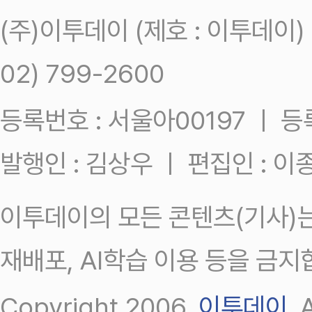
(주)이투데이 (제호 : 이투데이
02) 799-2600
등록번호 : 서울아00197 ㅣ 등록일
발행인 : 김상우 ㅣ 편집인 : 
이투데이의 모든 콘텐츠(기사)는
재배포, AI학습 이용 등을 금지
Copyright 2006.
이투데이
.