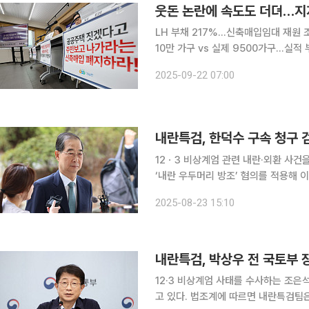
웃돈 논란에 속도도 더뎌…지
LH 부채 217%…신축매입임대 재원 
10만 가구 vs 실제 9500가구…실적 부진 정부가 도심 주택 공급을 확대하기 위해 한
사(LH)의 신축매입임대 주택을 앞세
2025-09-22 07:00
다. 주택 매입에 적지 않은 재원이 투
내란특검, 한덕수 구속 청구 
12ㆍ3 비상계엄 관련 내란·외환 사건
‘내란 우두머리 방조’ 혐의를 적용해 
헌정 사상 전직 국무총리에 대해 구속영장이 청구된
2025-08-23 15:10
특검팀은 한 전 총리가 윤석열 전 대통
내란특검, 박상우 전 국토부
12·3 비상계엄 사태를 수사하는 조
고 있다. 법조계에 따르면 내란특검팀은 21일 오전부터 박 전 장관을 참고인 신분으로 불러 조사 중