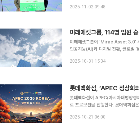
이 직결제가 가능해진다. 대만 관광객은
2025-11-02 09:48
높아질 전망이다. 롯데백화점
미래에셋그룹, 114명 임원 승진⋯
미래에셋그룹이 ‘Mirae Asset 3.
인공지능(AI)과 디지털 전환, 글로벌
실행력을 끌어올린다. 31일 미래에셋그룹은 국내외 임원 114명에 대한 승진 인사를 실시했다고 밝
2025-10-31 15:34
혔다. 그룹은 이번 인사를 ‘Mirae Ass
롯데백화점, ‘APEC 정상회
롯데백화점이 APEC(아시아태평양경
로 프로모션을 진행한다. 롯데백화점은 20년 만에 한국에서 열리는 APEC 정상회의를 맞아 24일
부터 내달 9일까지 전점에서 ‘APEC 정
2025-10-21 06:00
사기간 동안 백화점 전점 식품관에서 5