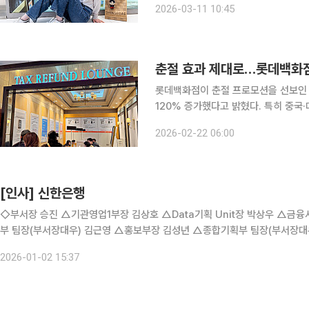
2026-03-11 10:45
해외 팬과 관광객 방문이 늘 것으로 
춘절 효과 제대로…롯데백화점
롯데백화점이 춘절 프로모션을 선보인 
120% 증가했다고 밝혔다. 특히 중국
중 최고 실적을 기록했다. 22일 롯데백화점은 "올해 춘절이 최장 9일간 이어진 데다 연휴 기간 혼잡
2026-02-22 06:00
을 피하려는 이른 분산 출국 여행 수
[인사] 신한은행
◇부서장 승진 △기관영업1부장 김상호 △Data기획 Unit장 박상우 △금융서비스개발부 팀장(부서장대우) 박병건 △디지털서비스개발
부 팀장(부서장대우) 김근영 △홍보부장 김성년 △종합기획부 팀장(부서장대
서장대우) 이성준 △양재역 금융센터 지점장 이한승 △개포동지점장 조형기
2026-01-02 15:37