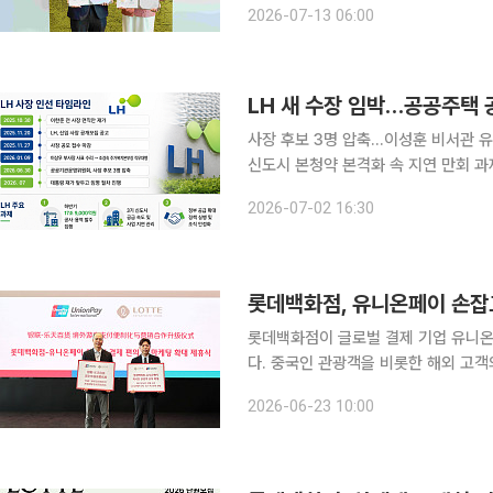
2026-07-13 06:00
한다고 13일 밝혔다. 
LH 새 수장 임박…공공주택 
사장 후보 3명 압축…이성훈 비서관 유
신도시 본청약 본격화 속 지연 만회 과제 장기간 이어진 한국토지주택공사(LH) 사장 공백이 
수순에 들어가면서 공공주택 공급 정상
2026-07-02 16:30
부분이 하반기에 몰려 있고 3기 신도
롯데백화점, 유니온페이 손잡고
롯데백화점이 글로벌 결제 기업 유니온
다. 중국인 관광객을 비롯한 해외 고
전략이다. 롯데백화점은 22일 중국 상하이에서 유니온페이와 '외국인 결제 편의 및 마케팅 확대 제
2026-06-23 10:00
휴식'을 열고 백화점 업계 최초로 QR 