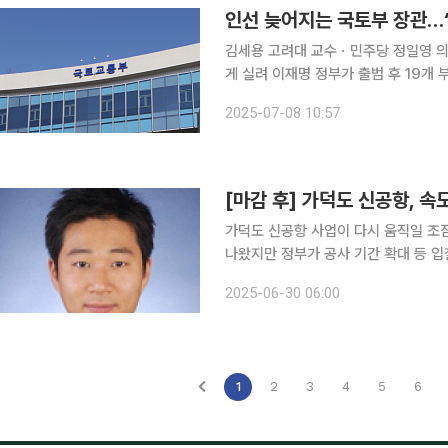
인선 늦어지는 국토부 장관…‘
김세용 고려대 교수ㆍ민주당 정일영 의
게 실려 이재명 정부가 출범 후 19개 부처 중 17개 부처 장관을 채웠지만, 부동산 정책을 진두지휘
할 국토교통부 장관 인선은 고심하는 모
2025-07-08 10:57
의 핵심 역할을 하는 만큼 이력과 재산
[마감 후] 가덕도 신공항, 
가덕도 신공항 사업이 다시 움직일 조
나왔지만 정부가 공사 기간 확대 등 
참여를 검토하고 있다. 예상보다 빨리 현대건설을 대체할 수 있는 후보군이 등장하고 가덕도 신공항
2025-06-30 06:00
사업이 다시 추진될 환경이 마련된 것은
1
2
3
4
5
6