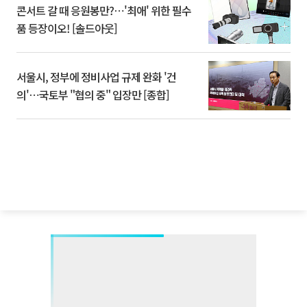
콘서트 갈 때 응원봉만?⋯'최애' 위한 필수
품 등장이오! [솔드아웃]
서울시, 정부에 정비사업 규제 완화 '건
의'⋯국토부 "협의 중" 입장만 [종합]