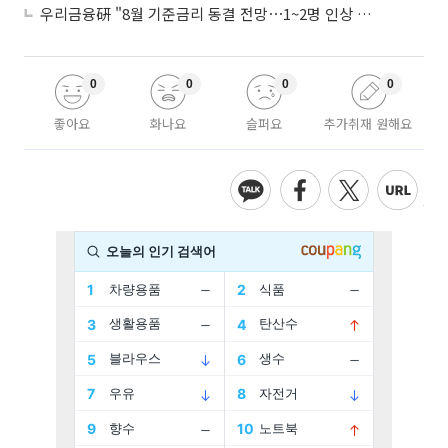
우리금융硏 "8월 기준금리 동결 전망⋯1~2명 인상 소수의견 낼 것"
0
0
0
0
좋아요
화나요
슬퍼요
추가취재 원해요