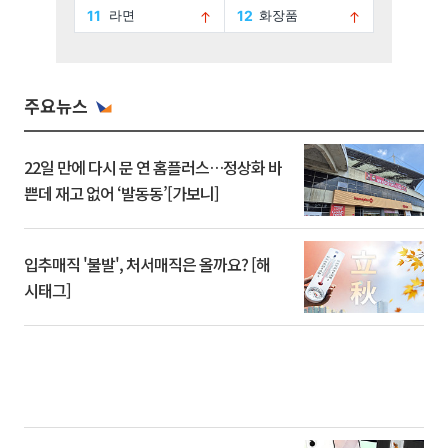
주요뉴스
22일 만에 다시 문 연 홈플러스…정상화 바
쁜데 재고 없어 ‘발동동’[가보니]
입추매직 '불발', 처서매직은 올까요? [해
시태그]