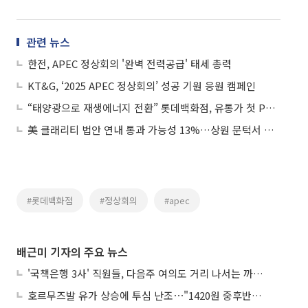
관련 뉴스
한전, APEC 정상회의 '완벽 전력공급' 태세 총력
KT&G, ‘2025 APEC 정상회의’ 성공 기원 응원 캠페인
“태양광으로 재생에너지 전환” 롯데백화점, 유통가 첫 PPA 도입
美 클래리티 법안 연내 통과 가능성 13%…상원 문턱서 제동
#롯데백화점
#정상회의
#apec
배근미 기자의 주요 뉴스
'국책은행 3사' 직원들, 다음주 여의도 거리 나서는 까닭은
호르무즈발 유가 상승에 투심 난조⋯"1420원 중후반 등락"