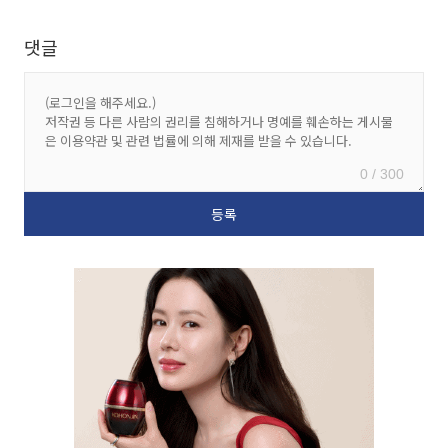
댓글
0 / 300