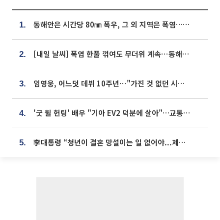
동해안은 시간당 80㎜ 폭우, 그 외 지역은 폭염…‘극과 극 날씨’
1.
[내일 날씨] 폭염 한풀 꺾여도 무더위 계속⋯동해안 이틀 연속 비
2.
임영웅, 어느덧 데뷔 10주년⋯"가진 것 없던 시절, 내 앞엔 20명의 팬뿐"
3.
'굿 윌 헌팅' 배우 "기아 EV2 덕분에 살아"…교통사고 후 안전성 극찬
4.
李대통령 “청년이 결혼 망설이는 일 없어야...제도상 불이익 조사”
5.