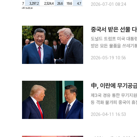
2026-07-01 08:24
실적 영향도 제한적"이라
중국서 받은 선물 다
도널드 트럼프 미국 대통령
받은 모든 물품을 쓰레기통에 폐기한 
차이나모닝포스트(SCMP)
2026-05-19 10:56
제공한 물품을 전량 회수
中, 이란에 무기공급
제3국 경유 통한 무기지원
등 격화 불가피 중국이 휴전 기간을 활용해 이란에 방공무기를 공급하려는 정황이 포착됐다. 10일
(현지시간) CNN에 따르
2026-04-11 16:53
비를 진행 