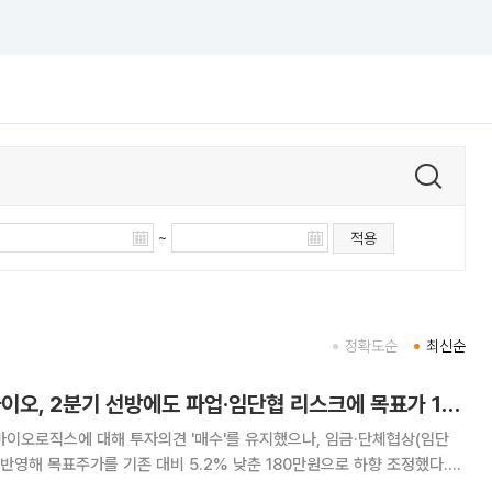
~
적용
정확도순
최신순
신한투자證 "삼성바이오, 2분기 선방에도 파업·임단협 리스크에 목표가 180만원 ↓"
이오로직스에 대해 투자의견 '매수'를 유지했으나, 임금·단체협상(임단
 반영해 목표주가를 기존 대비 5.2% 낮춘 180만원으로 하향 조정했다.
은 "2분기 실적은 컨센서스에 부합할 전망이며, 5월 파업에 따른 단기