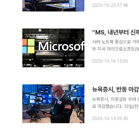
중인 것으로 알려졌다. 이
2025-10-23 07:48
융시장에서 달러화가 나흘만
“MS, 내년부터 신
서버·노트북 중심으로 거래
듯 미국 마이크로소프트(MS)가 이르면 2026년부터 대부분의 신제품을 중국 외 지역에서 생산하
도록 부품 제조업체 등의 
2025-10-16 15:09
는 미·중 갈등의 장기화에
뉴욕증시, 반등 마감
뉴욕증시, 미중갈등 우려 완화에 반등 뉴욕증시는 미중 무역 갈등에
로 마감했습니다. 13일(
S&P500 지수는 1.56
2025-10-14 09:45
강세를 보였고, 브로드컴은