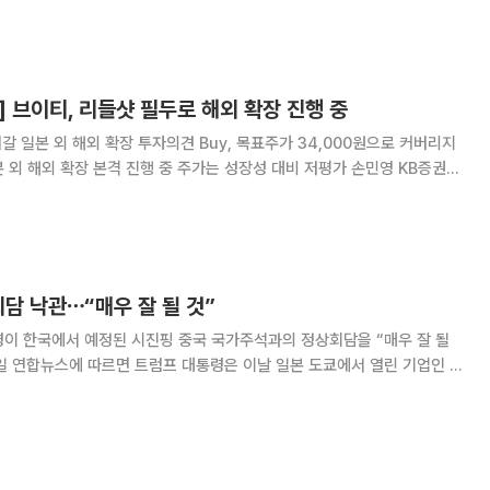
환경을 진단하고 대응 전략을 모색하기 위한 자리다. 학술회의는
 브이티, 리들샷 필두로 해외 확장 진행 중
 일본 외 해외 확장 투자의견 Buy, 목표주가 34,000원으로 커버리지
 외 해외 확장 본격 진행 중 주가는 성장성 대비 저평가 손민영 KB증권
력으로 K-뷰티 인디 브
회담 낙관⋯“매우 잘 될 것”
령이 한국에서 예정된 시진핑 중국 국가주석과의 정상회담을 “매우 잘 될
 (30일) 시 주석을 만날 예정”이라며 이같이 말했다. 그는 “이는 중
 것으로 생각한다”며 “사실 모