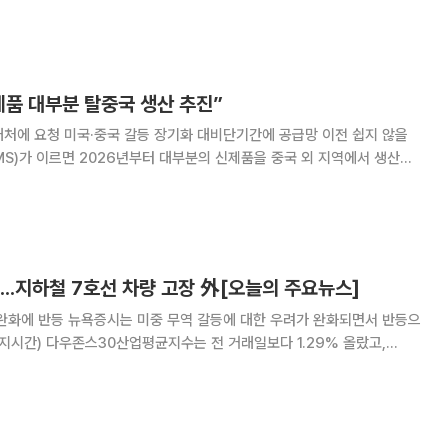
는 중국의 희토류 수출 통제에 맞선 보복 조치로 풀이된다. 반면, 글로벌 금
에 약세로 돌아섰다. 22일(현지시간) 뉴욕 차
제품 대부분 탈중국 생산 추진”
처에 요청 미국·중국 갈등 장기화 대비단기간에 공급망 이전 쉽지 않을
거래처에 요청했다고 소식통을 인용해 닛케이아시아가 16일 보도했다. 이
 대비해 공급망 탈중국화에 본격 나선 것으
...지하철 7호선 차량 고장 外[오늘의 주요뉴스]
 대한 우려가 완화되면서 반등으
현지시간) 다우존스30산업평균지수는 전 거래일보다 1.29% 올랐고,
%, 나스닥 종합지수는 2.21% 상승하며 장을 마쳤습니다. 특히 기술주들이
 오픈AI와의 인공지능 AI 칩 공급