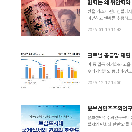
원화는 왜 위안화와
환율 기조가 펀더멘털에서 수급
이별하고 엔화를 추종하고 
currency·대리 통화)
2026-01-19 11:43
기와 하반기 중 달러대비 
글로벌 공급망 재편
미·중 갈등 장기화와 고율
우리기업들도 동남아·인도 등으
12일 개최한 ‘2026 
2025-12-12 14:00
등 핵심산업의 리쇼어링과
윤보선민주주의연구원
윤보선민주주의연구원이 2
질서의 변화와 한반도’를 
는 미·중 갈등과 관세전쟁