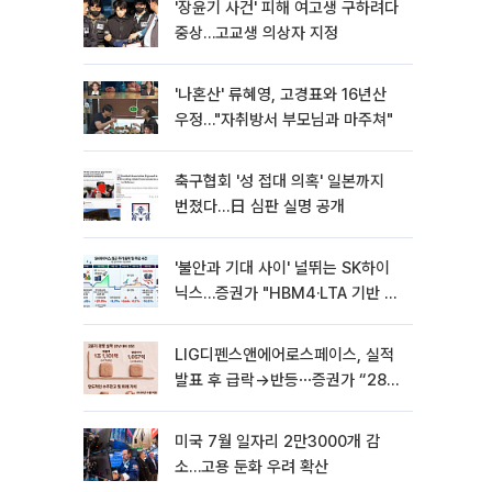
'장윤기 사건' 피해 여고생 구하려다
중상…고교생 의상자 지정
'나혼산' 류혜영, 고경표와 16년산
우정…"자취방서 부모님과 마주쳐"
축구협회 '성 접대 의혹' 일본까지
번졌다…日 심판 실명 공개
'불안과 기대 사이' 널뛰는 SK하이
닉스…증권가 "HBM4·LTA 기반 펀
터멘털 견고"
LIG디펜스앤에어로스페이스, 실적
발표 후 급락→반등⋯증권가 “28년
까지 튼튼”
미국 7월 일자리 2만3000개 감
소…고용 둔화 우려 확산