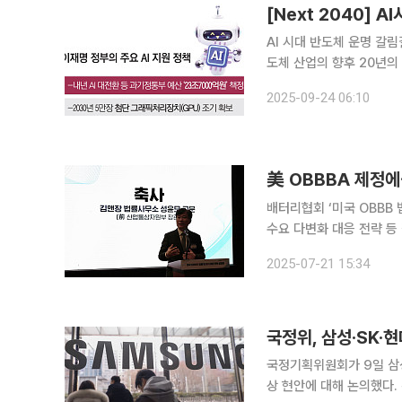
[Next 2040] 
AI 시대 반도체 운명 갈림길미
도체 산업의 향후 20년의
계 정상의 자리를 지키고 
2025-09-24 06:10
美 OBBBA 제정에
배터리협회 ‘미국 OBBB 
수요 다변화 대응 전략 등 집중 논의 도널드 트럼프 미국 행정부가 최근
고 아름다운 법률(OBBB
2025-07-21 15:34
문가들은 OBBBA 발효가
국정위, 삼성·SK·현
국정기획위원회가 9일 삼성
상 현안에 대해 논의했다. 위성곤 기획위원 등을 포함한 국정기획위 경제2분과는 이날 서울 중구 대