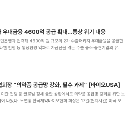
 SK하이닉스, 현대차·기아, LG에너지솔루션, 포스코, 한화에어로스페
산에너빌리티, 롯데지주 등 주요 9개 기
과 우대금융 4600억 공급 확대…통상 위기 대응
민은행과 협력해 4600억 원 규모의 2차 수출패키지 우대금융을 공급한
이스라엘 전쟁 등 통상환경 악화로 자금난을 겪는 수출 중소·중견기업의 유동
에서 국민은행과 중소·
위한 2차 수출패키지 우대금융 업무협약을
장 “의약품 공급망 강화, 필수 과제” [바이오USA]
엘·이란 전쟁 등 글로벌 정세 불안 상황에서도 의약품 공급망 강화를 위한 노
장은 17일(현지시간) 미국 보
바이오 인터내셔널 컨벤션(바이오USA)’ 행사장 인근에서 기자간담회를 열고
·인도 의존도를 낮추기 위한 공급망