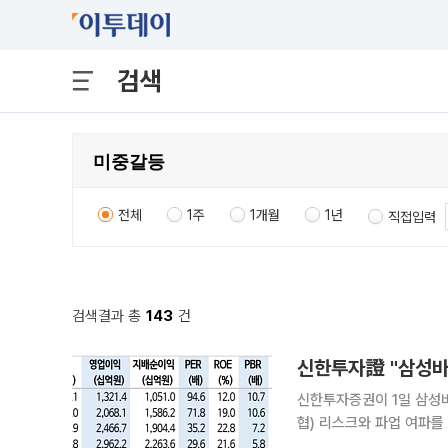
검색
전체
1주
1개월
1년
직접입력
검색결과 총
143
건
신한투자증권이 1일 삼성바
협) 리스크와 파업 여파를
이호철 신한투자증권 연구원