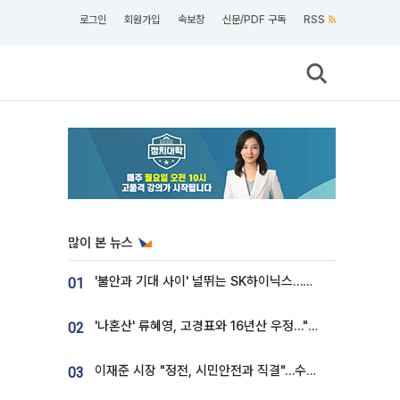
로그인
회원가입
속보창
신문/PDF 구독
RSS
많이 본 뉴스
'불안과 기대 사이' 널뛰는 SK하이닉스…증권가 "HBM4·LTA 기반 펀터멘털 견고"
01
'나혼산' 류혜영, 고경표와 16년산 우정…"자취방서 부모님과 마주쳐"
02
이재준 시장 "정전, 시민안전과 직결"…수원시 비상대응체계 가동
03