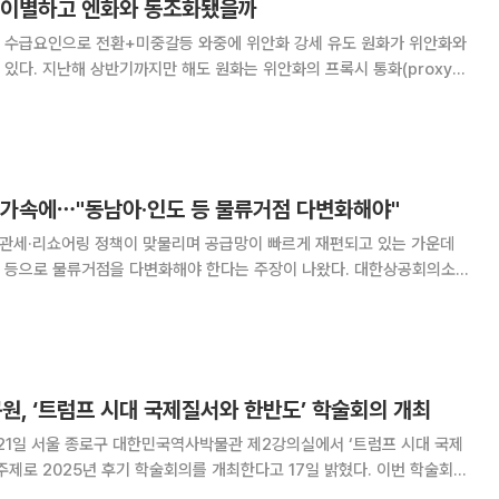
 이별하고 엔화와 동조화됐을까
요인으로 전환+미중갈등 와중에 위안화 강세 유도 원화가 위안화와
있다. 지난해 상반기까지만 해도 원화는 위안화의 프록시 통화(proxy
로 불렸었다는 점을 감안하면 실로 격세지감이다. 19일 본지가 지난해 상반
원화와 엔화, 위안화간 상관관계를 분석한
 가속에⋯"동남아·인도 등 물류거점 다변화해야"
 관세·리쇼어링 정책이 맞물리며 공급망이 빠르게 재편되고 있는 가운데
로 물류거점을 다변화해야 한다는 주장이 나왔다. 대한상공회의소가
물류시장 전망 세미나’에서 국내 물류전문가들은 미국이 반도체·인공지능(AI)
 고율 관세를 통한 중국 의존도 줄이기에
, ‘트럼프 시대 국제질서와 한반도’ 학술회의 개최
1일 서울 종로구 대한민국역사박물관 제2강의실에서 ‘트럼프 시대 국제
주제로 2025년 후기 학술회의를 개최한다고 17일 밝혔다. 이번 학술회의
, 우크라이나 전쟁, 중동 분쟁 등 격변하는 국제질서 속에서 한국 외교·안보