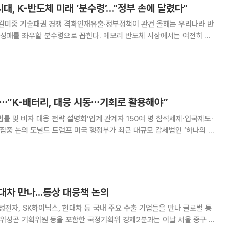
AI시대, K-반도체 미래 ‘분수령’…"정부 손에 달렸다"
중 기술패권 경쟁 격화인재유출·정부정책이 관건 올해는 우리나라 반
 성패를 좌우할 분수령으로 꼽힌다. 메모리 반도체 시장에서는 여전히 세
있지만, 미국·중국 등 전 세계가 앞다퉈 전략적인 투자에 나서면서 기술 패
권 경쟁이 더욱 격렬해지고 있다. 무엇보다 갈수록 고도화하는 인공지
⋯“K-배터리, 대응 시동⋯기회로 활용해야”
법률 및 비자 대응 전략 설명회’업계 관계자 150여 명 참석세제·입국제도·
 대규모 감세법인 ‘하나의 크
A)’을 시행하면서 국내 에너지 업계가 대응 전략 마련에 서두르고 있다. 전
 위험과 기회 요인을 모두 갖고
대차 만나...통상 대응책 논의
전자, SK하이닉스, 현대차 등 국내 주요 수출 기업들을 만나 글로벌 통