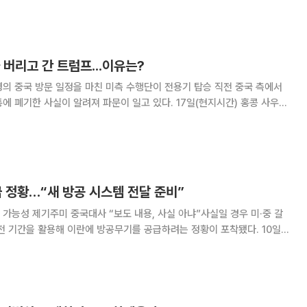
며 "다만 노사 입장차가 이어지는 가운데
 버리고 간 트럼프...이유는?
의 중국 방문 일정을 마친 미측 수행단이 전용기 탑승 직전 중국 측에서
사실이 알려져 파문이 일고 있다. 17일(현지시간) 홍콩 사우스
와 미국 폭스뉴스 등 외신에 따르면, 미 대표단은 출국 직전 중국 당국이
해 전용기 계단 아래 마련된 쓰레기통에
 정황…“새 방공 시스템 전달 준비”
 가능성 제기주미 중국대사 “보도 내용, 사실 아냐”사실일 경우 미·중 갈
면 중국이 몇 주 안에 이란에 새로운 중국제 방공 시스템을 전달하려는 준
중이다. CNN은 미 정보당국 관련 소식통을 인용