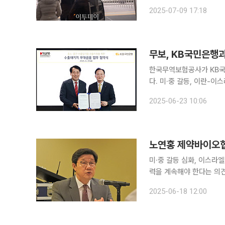
한상공회의소에서 삼성전자,
2025-07-09 17:18
이스, HD현대중공업, 두
무보, KB국민은행
한국무역보험공사가 KB국
다. 미·중 갈등, 이란-
성 확보를 지원하기 위한 조치다. 무보는 20일 서울 여의도 KB국민은행 신관
2025-06-23 10:06
중견 수출입기업 지원을 
노연홍 제약바이오협회
미·중 갈등 심화, 이스라
력을 계속해야 한다는 의견이 나왔다. 노연홍 한국제약바이오협회 회
스턴에서 열린 ‘2025 
2025-06-18 12:00
“국내 의약품 원료의 중국