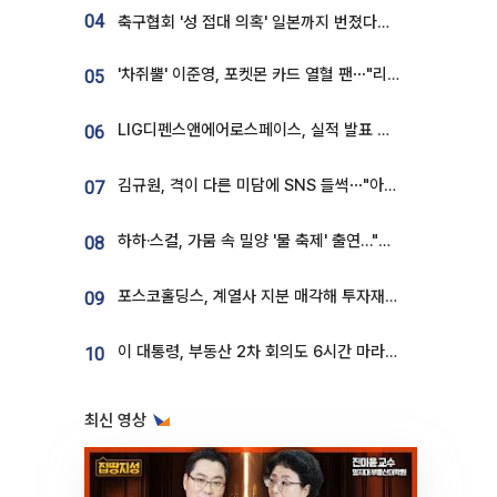
04
축구협회 '성 접대 의혹' 일본까지 번졌다…日 심판 실명 공개
'차쥐뿔' 이준영, 포켓몬 카드 열혈 팬⋯"리셀러 처단할 것"
05
LIG디펜스앤에어로스페이스, 실적 발표 후 급락→반등⋯증권가 “28년까지 튼튼”
06
김규원, 격이 다른 미담에 SNS 들썩⋯"아이 속옷 빨고 졸업식도 참석"
07
하하·스컬, 가뭄 속 밀양 '물 축제' 출연…"출연료 전액 기부"
08
포스코홀딩스, 계열사 지분 매각해 투자재원 2.5조 확보
09
이 대통령, 부동산 2차 회의도 6시간 마라톤…"기존 사고 벗어나 과감히 실천"
10
최신 영상