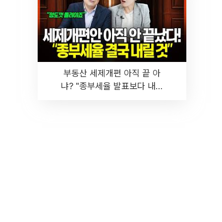
부동산 세제개편 아직 끝 아
냐? "종부세율 발표보다 내릴
것" 장기거주·양도세 전망 I 집
땅지성 I 김인만, 진미윤