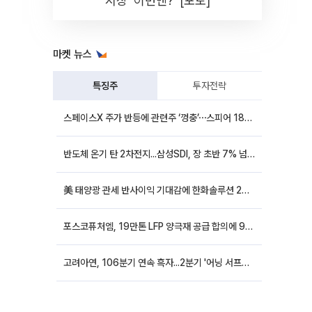
시장 '이번엔?' [포토]
마켓 뉴스
특징주
투자전략
스페이스X 주가 반등에 관련주 ‘껑충’⋯스피어 18%ㆍ에이치브이엠 12%↑
반도체 온기 탄 2차전지...삼성SDI, 장 초반 7% 넘게 껑충
美 태양광 관세 반사이익 기대감에 한화솔루션 20%대·OCI홀딩스 14%대 급등
포스코퓨처엠, 19만톤 LFP 양극재 공급 합의에 9%대 강세
고려아연, 106분기 연속 흑자...2분기 '어닝 서프라이즈'에 장 초반 12%대 강세