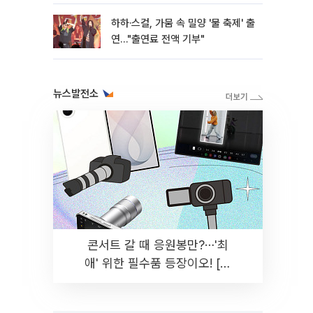
하하·스컬, 가뭄 속 밀양 '물 축제' 출
연…"출연료 전액 기부"
뉴스발전소
콘서트 갈 때 응원봉만?⋯'최
애' 위한 필수품 등장이오! [솔
드아웃]