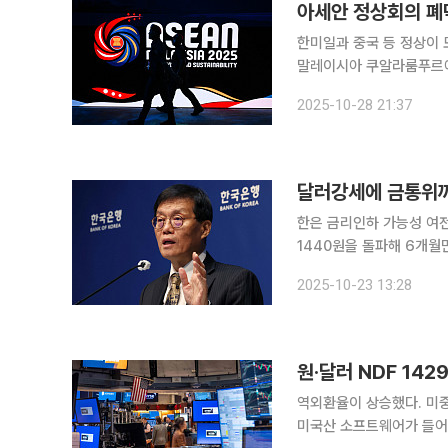
아세안 정상회의 폐
한미일과 중국 등 정상이 
말레이시아 쿠알라룸푸르에서 사흘간의 일정
통령, 리창 중국 총리, 
2025-10-28 21:37
정상들은 무역 협정 등을 
한은 금리인하 가능성 여전히 열어둬
1440원을 돌파해 6개월
데다, 한국은행 10월 금
2025-10-23 13:28
2.50%로 동결했다. 다
역외환율이 상승했다. 미
미국산 소프트웨어가 들어