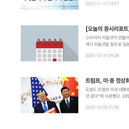
2025-11-17 14:37
[오늘의 증시리포트]
◇브이티 리들샷이 만들어갈
개시 리들샷을 필두로 일본
BUY 34,000 ◇한국콜마 글로벌 수요 대응 준비 완료 투자의견 Buy, 목표주가 96,000원으로 커
2025-10-31 09:28
버리지 개시 늘어난 생산능
트럼프, 미·중 정상
도널드 트럼프 미국 대통
것 같다”며 낙관했다. 28일 연합뉴스에 따르면 트럼프 대통령은 이날 일본 도쿄에서 열린 기업인 행
사에서 “우리는 한국으로 간다.
2025-10-28 21:38
요한 만남이며 매우 잘 될