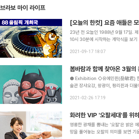
브라보 마이 라이프
[오늘의 한컷] 요즘 애들은 
23년 전 오늘인 1988년 9월 17일
10시 30분에 시작하는 개막식을 보기
시까지만 해도 올림픽 개회식이 보통 오후 
2021-09-17 18:07
식 시간을 조정한 이유로 국가 이미지인
봄바람과 함께 찾아온 3월의 
● Exhibition ◇유에민쥔(岳敏君) 한 시대를 웃다! 일정 5월 9일까지 장소 예술의전당 한가람미
술관 장샤오강, 왕광이, 팡리쥔과 더불
의 국내 최초 대규모 개인전이 열린다.
2021-02-26 17:19
해 베이징에서 화가로 등단해 특유의 
화려한 VIP '오팔세대'를 위하
영롱한 광채를 뽐내는 ‘오팔’은 밝은
망을 풀어놓는 오팔의 의미를 보면 기