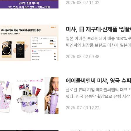
2026-08-07 11:02
고 있는 제품"이라고 소개하고 리뉴얼
미샤, 日 재구매·신제품 '쌍
일본 아마존 프라임데이 매출 103% 증
씨엔씨의 화장품 브랜드 미샤가 일본에
이끌며 성장세를 이어가고 있다. 2일 에이블씨엔씨에 따르면 미샤는 지난달 일본 아마존 프라임데
2026-08-02 09:48
이에서 지난해 행사 대비 매출이 103
에이블씨엔씨 미샤, 영국 슈
글로벌 뷰티 기업 에이블씨엔씨 대표 
했다. 영국 유통망 확장으로 유럽 시장 공략을 가속
슈퍼드러그는 영국 대표 뷰티·헬스 리
2026-07-03 12:22
보유하고 있어 미샤의 현지 소비자 접