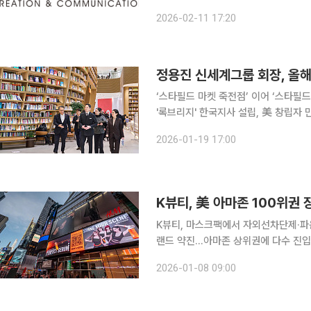
2.7% 감소했다. 지난해 4분기 매출은 679억원, 영업이익 69억원이다. 전년 동기 대비 매출은
2026-02-11 17:20
정용진 신세계그룹 회장, 올해 
‘스타필드 마켓 죽전점’ 이어 ‘스타필
'록브리지' 한국지사 설립, 美 창립자 만남도 정용진 신세계그룹 회장이 올해 들어 국
글로벌 네트워크 확대 등 광폭 행보에 
2026-01-19 17:00
필드 마켓 죽전’에 이어 ‘
K뷰티, 美 아마존 100위권
K뷰티, 마스크팩에서 자외선차단제·
랜드 약진…아마존 상위권에 다수 진입
경쟁 치열 미국 내 K뷰티 인기가 확산하면서 품목과 제조사가 다변화하고 있다. 과거 마스크팩으로
2026-01-08 09:00
대표되던 K뷰티 인기 제품이 세럼, 클