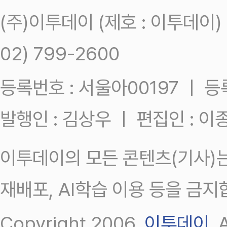
(주)이투데이 (제호 : 이투데이
02) 799-2600
등록번호 : 서울아00197 ㅣ 등록일
발행인 : 김상우 ㅣ 편집인 : 
이투데이의 모든 콘텐츠(기사)는
재배포, AI학습 이용 등을 금지
Copyright 2006.
이투데이
.