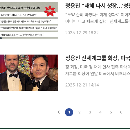
정용진 “새해 다시 성장…‘성
“도약 준비 마쳤다⋯이제 성과로 이어져
이디어 내고 빠르게 실행” 신세계그룹이 2026년 성장을 목표로 본격적인 도약을 선언했다. 내년
신세계그룹 경영의 핵심 키워드는 성장, 
2025-12-29 18:32
로 요약된다. 올해까지 기존 사업 다
정용진 신세계그룹 회장, 미국서
정 회장, 미국 정·재계 인사 접촉 확대미국
계그룹 회장이 연말 미국에서 비즈니스
미국 대통령의 장남 도널드 트럼프 주니
2025-12-21 14:14
인사들과 잇달아 회동했다. 이들과 인공
1
2
3
4
5
6