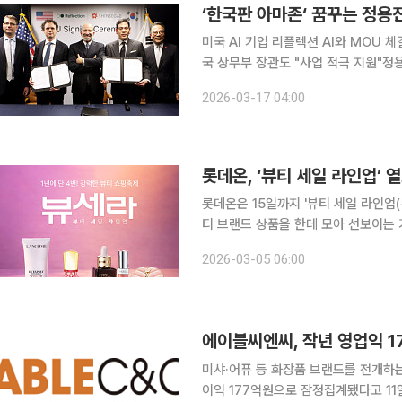
‘한국판 아마존‘ 꿈꾸는 정용진
미국 AI 기업 리플렉션 AI와 MOU 체
국 상무부 장관도 "사업 적극 지원"정용진 회장
끄는 신세계그룹이 미국 인공지능(AI) 기
2026-03-17 04:00
의 AI 데이터센터 구축에 나선다.
롯데온, ‘뷰티 세일 라인업’ 
롯데온은 15일까지 '뷰티 세일 라인업(뷰세라)'을 
티 브랜드 상품을 한데 모아 선보이는
중심의 라인업으로 구성했다. 1주 차에는 입생로랑, SK-II, 샹테카이, 조말론 런던, 키엘, 랑콤, 아베
2026-03-05 06:00
다, 바비 브라운 등 프리미엄 브랜드 
에이블씨엔씨, 작년 영업익 1
미샤·어퓨 등 화장품 브랜드를 전개하는
이익 177억원으로 잠정집계됐다고 11