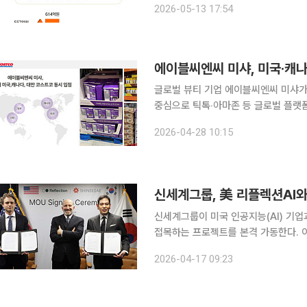
2026-05-13 17:54
대와 견고해진 수익성 중심 전략이 본
에이블씨엔씨 미샤, 미국‧캐나
글로벌 뷰티 기업 에이블씨엔씨 미샤가 미국·
중심으로 틱톡‧아마존 등 글로벌 플랫
해는 주요 오프라인 채널 진출을 확대하며 영향력 강
2026-04-28 10:15
르면 미샤의 이번 코스트코 입점은 단
신세계그룹, 美 리플렉션AI와
신세계그룹이 미국 인공지능(AI) 기업
접목하는 프로젝트를 본격 가동한다. 이
다는 구상이다. 신세계그룹은 리플렉션 AI와 협력해 AI 데이터센터 건립과 공동 운영에 나서는 한
2026-04-17 09:23
편, 기존 유통 사업과 AI를 결합한 