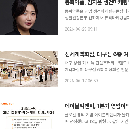
동화약품, 김지윤 생건마케팅
동화약품은 신임 생건마케팅부문장에 
생활건강본부 산하에서 뷰티마케팅팀과 건기식마
에서 다년간 다양한 브랜드 마케팅을 
2026-06-29 09:11
로 시작해 셀트리온스킨큐어, 에이블씨
신세계백화점, 대구점 6층 
대구 상권 최초 뉴 컨템포러리 브랜드 대
계백화점이 대구점 6층 여성패션 전문관을 새단장해 선보인
션 전문관을 전체 리뉴얼해 오픈했다고
2026-06-17 06:59
검
에이블씨엔씨, 1분기 영업이익
글로벌 뷰티 기업 에이블씨엔씨가 올해 
배 성장했다고 13일 밝혔다. 같은 기간
70%를 돌파했다. 영업이익률은 15.4%로 집계됐다. 신유정 에이블씨