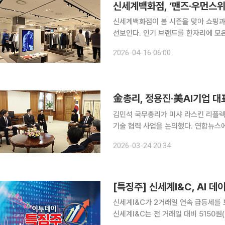
신세계백화점, ‘맨즈·우먼스위
신세계백화점이 봄 시즌을 맞아 쇼핑과 
선보인다. 인기 브랜드를 한자리에 모
제공하는 것이 특징이다. 16일 신세계백화점에 따르면 맨즈위크에는 70여 개 남성 브랜드가 참여
2026-04-16 06:00
한다. 송지오 옴므, 준지, A.P.C. 맨
金총리, 정용진·美AI기업 대
김민석 국무총리가 미샤 라스킨 리플렉션
기술 협력 사업을 논의했다. 연합뉴스에 따르면 김 총리는 24일 오후 서울 종로구 정부서울청사에
서 라스킨 대표, 정 회장 등과 면담했다. 리플렉션 AI는 구글 딥마인드 출신 AI 전문가들이 20
2026-03-24 20:34
2월 설립한 미국 기업으로, ‘오픈 웨이
[특징주] 신세계I&C, AI 
신세계I&C가 2거래일 연속 급등세를 보이고 있다. 18일 한국거래소에 따르
신세계I&C는 전 거래일 대비 5150원(