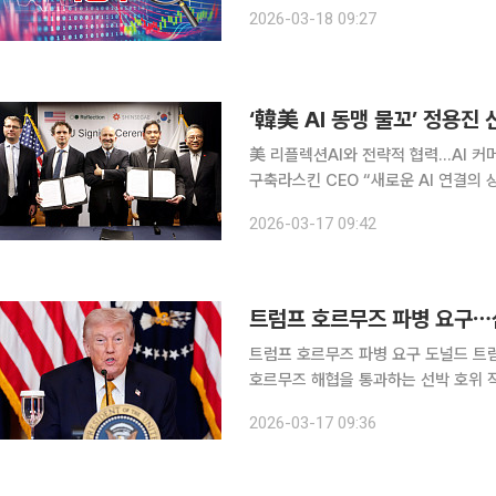
전날 상한가로 마감한 데 2거래일 연속 급등세를 보이고 있다
2026-03-18 09:27
정부의 '인공지능(AI) 수출 프로그램 1
美 리플렉션AI와 전략적 협력…AI 커
구축라스킨 CEO “새로운 AI 연결의 상징적 사건이 되길” “리플
프로젝트는 신세계의 미래성장 기반에 
2026-03-17 09:42
고도화에도 기여할 것
트럼프 호르무즈 파병 요구 도널드 트럼프 미국 대통령이 16일(현지시간) 한국 등을 재차 거론하며
호르무즈 해협을 통과하는 선박 호위 
백악관 집무실에서 기자들에게 "우리는
2026-03-17 09:36
한다. 우리는 한국에도 4만5000명의