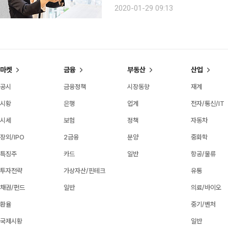
취미활동에 적극적인 50~60대 시니어들
2020-01-29 09:13
오팔세대의 오팔(OPAL)은 ‘Old Peopl
마켓
금융
부동산
산업
공시
금융정책
시장동향
재계
시황
은행
업계
전자/통신/IT
시세
보험
정책
자동차
장외/IPO
2금융
분양
중화학
특징주
카드
일반
항공/물류
투자전략
가상자산/핀테크
유통
채권/펀드
일반
의료/바이오
환율
중기/벤처
국제시황
일반