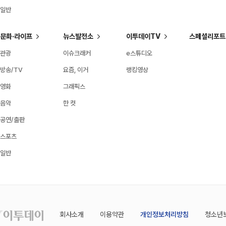
일반
문화·라이프
뉴스발전소
이투데이TV
스페셜리포트
관광
이슈크래커
e스튜디오
방송/TV
요즘, 이거
랭킹영상
영화
그래픽스
음악
한 컷
공연/출판
스포츠
일반
회사소개
이용약관
개인정보처리방침
청소년