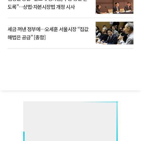
도록”…상법·자본시장법 개정 시사
세금 꺼낸 정부에…오세훈 서울시장 “집값
해법은 공급” [종합]