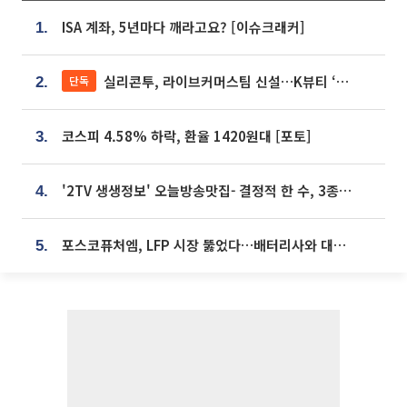
ISA 계좌, 5년마다 깨라고요? [이슈크래커]
1.
실리콘투, 라이브커머스팀 신설…K뷰티 ‘글로벌 판매망’ 확대[K뷰티 라방戰]
단독
2.
코스피 4.58% 하락, 환율 1420원대 [포토]
3.
'2TV 생생정보' 오늘방송맛집- 결정적 한 수, 3종 메밀면! 메밀 소바 맛집 '의○○○○'
4.
포스코퓨처엠, LFP 시장 뚫었다…배터리사와 대규모 장기 공급 합의
5.