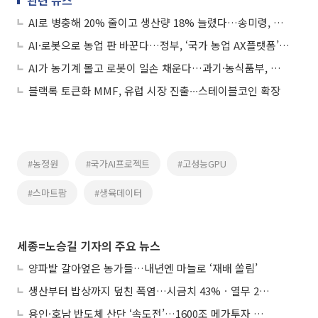
AI로 병충해 20% 줄이고 생산량 18% 늘렸다…송미령, 영월서 ‘농업 AX’ 현장 점검
AI·로봇으로 농업 판 바꾼다…정부, ‘국가 농업 AX플랫폼’ 민간 공모
AI가 농기계 몰고 로봇이 일손 채운다…과기·농식품부, 피지컬 AI 협업 선언
블랙록 토큰화 MMF, 유럽 시장 진출∙∙∙스테이블코인 확장
#농정원
#국가AI프로젝트
#고성능GPU
#스마트팜
#생육데이터
세종=노승길 기자의 주요 뉴스
양파밭 갈아엎은 농가들…내년엔 마늘로 ‘재배 쏠림’
생산부터 밥상까지 덮친 폭염…시금치 43%ㆍ열무 28% 급등
용인·호남 반도체 산단 ‘속도전’…1600조 메가투자 이행 총력