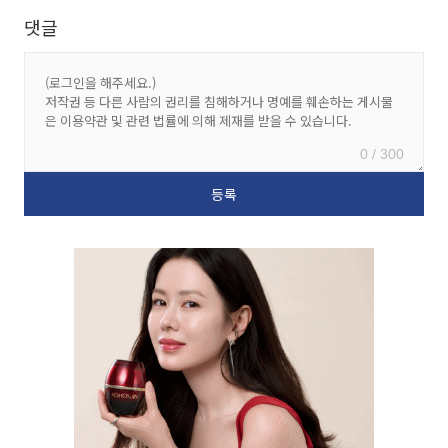
댓글
0 / 300