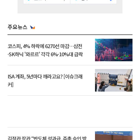
주요뉴스
코스피, 4% 하락에 6270선 마감…삼전
·SK하닉 '와르르' 각각 6%·10%대 급락
ISA 계좌, 5년마다 깨라고요? [이슈크래
커]
김정관 장관 “반도체 성과급, 주총 승인 받