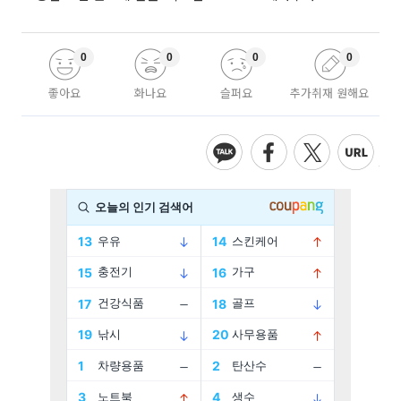
0
0
0
0
좋아요
화나요
슬퍼요
추가취재 원해요