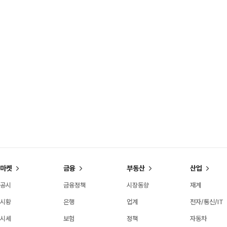
마켓
금융
부동산
산업
공시
금융정책
시장동향
재계
시황
은행
업계
전자/통신/IT
시세
보험
정책
자동차