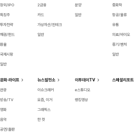
장외/IPO
2금융
분양
중화학
특징주
카드
일반
항공/물류
투자전략
가상자산/핀테크
유통
채권/펀드
일반
의료/바이오
환율
중기/벤처
국제시황
일반
일반
문화·라이프
뉴스발전소
이투데이TV
스페셜리포트
관광
이슈크래커
e스튜디오
방송/TV
요즘, 이거
랭킹영상
영화
그래픽스
음악
한 컷
공연/출판