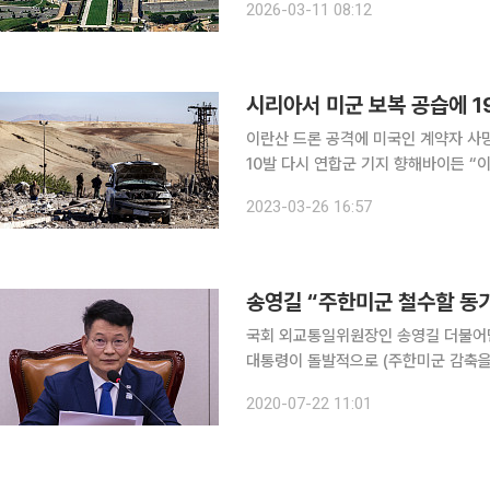
2026-03-11 08:12
발표했다. 미 국방부가 공격을 시작
시리아서 미군 보복 공습에 1
이란산 드론 공격에 미국인 계약자 사
10발 다시 연합군 기지 향해바이든 “
인 드론 공격에 미국인과 미군이 죽거
2023-03-26 16:57
로 지금까지 19명이 사망했다고 영국 
송영길 “주한미군 철수할 동
국회 외교통일위원장인 송영길 더불어민
대통령이 돌발적으로 (주한미군 감축을) 
의원은 이날 KBS라디오 “김경래의 
2020-07-22 11:01
군 부상자가 발생하고 사망자가 발생한