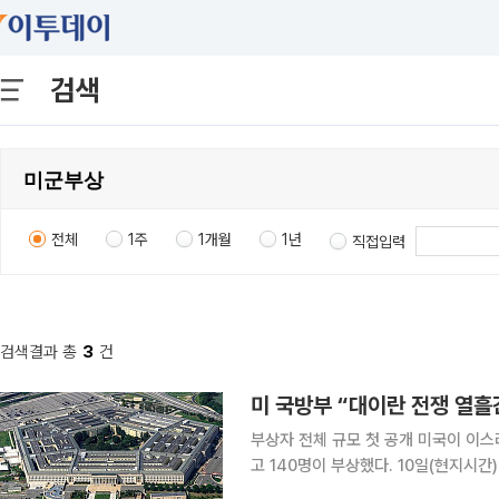
검색
전체
1주
1개월
1년
직접입력
검색결과 총
3
건
미 국방부 “대이란 전쟁 열흘간
부상자 전체 규모 첫 공개 미국이 이스라엘과 대이란 공습을 시작한 이후 열흘간 미군 7명이 사망하
고 140명이 부상했다. 10일(현지시간) 뉴욕타임스(NYT)에 따르면 미국 국방부(전쟁부)는 대이란
군사 작전을 시작한 후 열흘 동안 이란