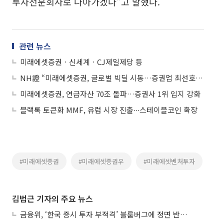
투자전문회사로 나아가겠다”고 말했다.
관련 뉴스
미래에셋증권ㆍ신세계ㆍCJ제일제당 등
NH證 “미래에셋증권, 글로벌 빅딜 시동…증권업 최선호주”
미래에셋증권, 연금자산 70조 돌파…증권사 1위 입지 강화
블랙록 토큰화 MMF, 유럽 시장 진출∙∙∙스테이블코인 확장
#미래에셋증권
#미래에셋증권우
#미래에셋벤처투자
김범근 기자의 주요 뉴스
금융위, ‘한국 증시 투자 부적격’ 블룸버그에 정면 반박…“근거 불분명”