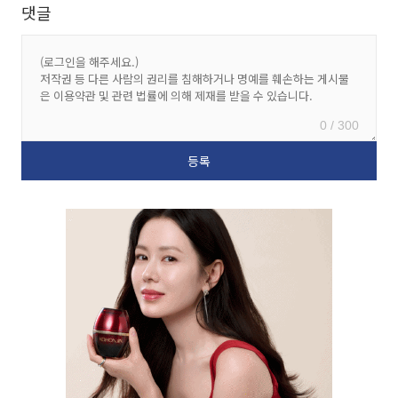
댓글
0 / 300