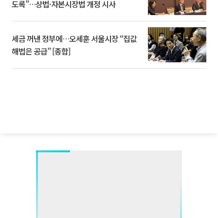
도록”…상법·자본시장법 개정 시사
세금 꺼낸 정부에…오세훈 서울시장 “집값
해법은 공급” [종합]