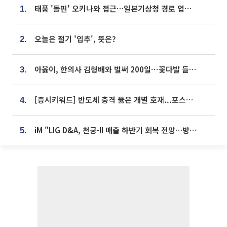
태풍 '돌핀' 오키나와 접근…일본기상청 경로 업데이트
1.
오늘은 절기 '입추', 뜻은?
2.
아옳이, 한의사 김형배와 벌써 200일⋯꽃다발 들고 "프러포즈 아냐"
3.
[증시키워드] 반도체 충격 뚫은 개별 호재...포스코퓨처엠·에코프로·한화솔루션 '눈길'
4.
iM "LIG D&A, 천궁-II 매출 하반기 회복 전망…방산 톱픽 유지"
5.