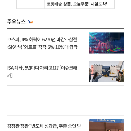
주요뉴스
코스피, 4% 하락에 6270선 마감…삼전
·SK하닉 '와르르' 각각 6%·10%대 급락
ISA 계좌, 5년마다 깨라고요? [이슈크래
커]
김정관 장관 “반도체 성과급, 주총 승인 받