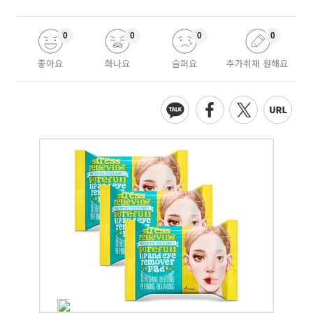
0
0
0
0
좋아요
화나요
슬퍼요
추가취재 원해요