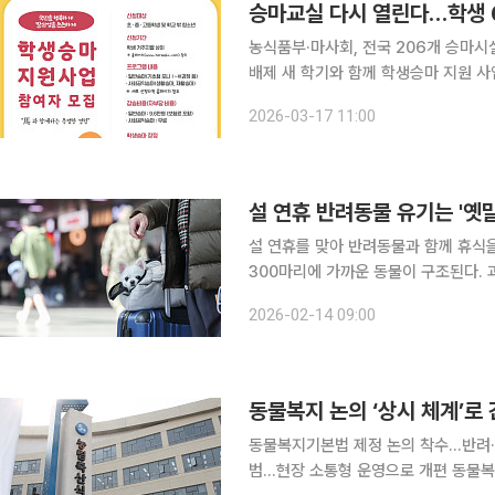
승마교실 다시 열린다…학생 
농식품부·마사회, 전국 206개 승마시
배제 새 학기와 함께 학생승마 지원 사업이 본격 시작됐다. 올해는 전국 6만명을 대상으로 승마 체
험비를 지원하는 동시에 승마시설 보험
2026-03-17 11:00
한다. 체험 기회를 넓히는 데 그치지 
설 연휴 반려동물 유기는 '
설 연휴를 맞아 반려동물과 함께 휴식을
300마리에 가까운 동물이 구조된다.
근에는 특정 시기보다 연중 반복되는 
2026-02-14 09:00
지적이 나온다. 동물 유기가 형사 처벌
동물복지 논의 ‘상시 체계’로
동물복지기본법 제정 논의 착수…반려
범…현장 소통형 운영으로 개편 동물복지 정책 논의가 연례 회의 중심에서 벗어나, 현안별·분야별로