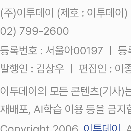
(주)이투데이 (제호 : 이투데이
02) 799-2600
등록번호 : 서울아00197 ㅣ 등록일
발행인 : 김상우 ㅣ 편집인 : 
이투데이의 모든 콘텐츠(기사)는
재배포, AI학습 이용 등을 금지
Copyright 2006.
이투데이
.