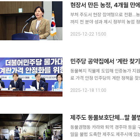
현장서 만든 농정, 4개월 만에
부처 주도서 현장 참여형으로 전환…
까지 전 분야 성과 제시 정부의 농업 정책이 정책 수요자인 농업인과 전문가가 직접 참여하는 구조
로 전환되며 4개월 만에 50여 개 과
2025-12-22 15:00
민주당 공약집에서 '계란 찾
동물복지 직불제 도입해 인증농가 지원저
로 가격 안정 민주당의 계란 정책을 찾으려면 '숨은그림찾기'가 필요하다. 제22대 총선 공약집이나
대선 공약을 펼쳐봐도 '계란'이나 '산란
2025-12-18 11:00
증 지원 확대', '직불제 도입' 같은 표현
제주도 동물보호단체...말 불
동물권행동 카라와 퇴역 경주마 등을
말을 불법 도축한 제주도 제주시에 있는 A관광승마장을 