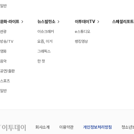
일반
문화·라이프
뉴스발전소
이투데이TV
스페셜리포트
관광
이슈크래커
e스튜디오
방송/TV
요즘, 이거
랭킹영상
영화
그래픽스
음악
한 컷
공연/출판
스포츠
일반
회사소개
이용약관
개인정보처리방침
청소년