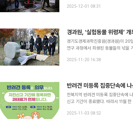
위반 혐의로 경찰에 고발했다고 1일 밝혔다. 카라의 박미랑 이사에 따르면 지난달 29
2025-12-01 08:31
30분부터 8시 사이에 A승마장에서 말
경과원, ‘실험동물 위령제’ 
경기도경제과학진흥원(경과원)이 20일
연구 과정에서 희생된 동물들의 넋을 기리며 생명
희생에 감사하고, 과학연구의 윤리성과
2025-11-20 16:38
년부터 매년 위령제를 이어오며 동물복
반려견 미등록 집중단속에 나
전북지역 반려견 미등록 집중단속에 나섰다. 전북도는 지난달까지 두 달간 운영했던
신고 기간이 종료됐다. 따라서 11월 한 달 동안 반려견 미등록 집중 단속 기간을 운영한다는 것. 단속
은 반려견 놀이터와 공원, 산책로 등 반려동물 
2025-11-03 08:52