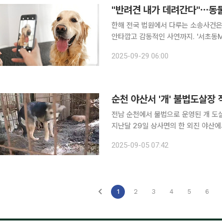
"반려견 내가 데려간다"⋯동물
한해 전국 법원에서 다루는 소송사건은
안타깝고 감동적인 사연까지. '서초동
고 황당한 사건의 뒷이야기를 이보라 변
2025-09-29 06:00
동물의 소유권을 놓고 법정에서 다투는 
순천 야산서 '개' 불법도살장 
전남 순천에서 불법으로 운영된 개 도살장이 적발돼
지난달 29일 상사면의 한 외진 야산에서 불법 도살장이 
검한 결과 도살된 개로 추정되는 뼈가 다량 발견됐다. 이뿐만 아니라 
2025-09-05 07:42
이는 가스통과 냉장고, 기타 장비들도 
1
2
3
4
5
6