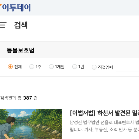
검색
전체
1주
1개월
1년
직접입력
검색결과 총
387
건
남성진 법무법인 선율로 대표변호사 법
립니다. 가사, 부동산, 소액 민사 등
할 수 있는 사건들, 이런 내용으로도 