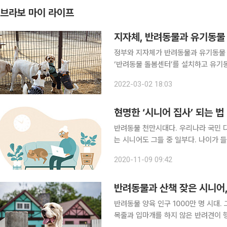
브라보 마이 라이프
지자체, 반려동물과 유기동물
정부와 지자체가 반려동물과 유기동물 
‘반려동물 돌봄센터’를 설치하고 유기
다. 서울시는 이번 달부터 반려견의 유실·유기 예방에 효과적인 ‘내장형 동물등록’ 비용을 지원한다.
2022-03-02 18:03
지원사업에 참여하는 서울시민은 4만~
현명한 ‘시니어 집사’ 되는 법
반려동물 천만시대다. 우리나라 국민 다
는 시니어도 그들 중 일부다. 나이가
이가 늘고 있다. 1인 가구가 아니어도
2020-11-09 09:42
에 대한 수요는 더욱 높아지고 있다. 
반려동물과 산책 잦은 시니어,
반려동물 양육 인구 1000만 명 시대
목줄과 입마개를 하지 않은 반려견이 