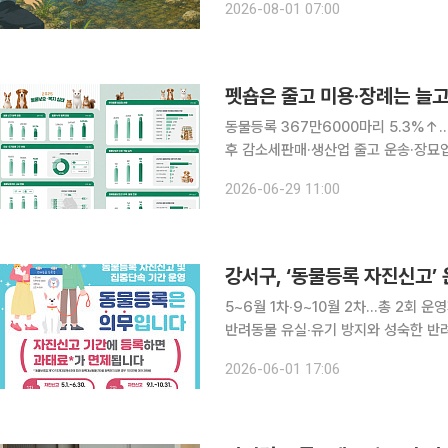
2026-08-01 07:00
펫숍은 줄고 미용·장례는 늘고
동물등록 367만6000마리 5.3%↑
후 감소세판매·생산업 줄고 운송·장묘업 증가…관리 위반 
양’에서 ‘돌봄’으로 옮겨가고 있다. 
2026-06-29 11:00
다. 반면 미용업과 위탁관리업, 운송업
강서구, ‘동물등록 자진신고’
5~6월 1차‧9~10월 2차…총 2회 운영자진 신고
반려동물 유실‧유기 방지와 성숙한 반려
영한다고 1일 밝혔다. 동물 등록은 반려견 유실 때 보호자 정보를 신속히 확인해 가족 품으로 돌아올
2026-06-01 17:06
수 있게 돕는 가장 확실한 안전망이다.