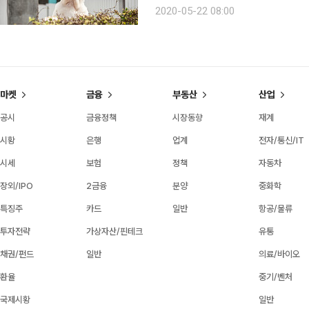
따르면, 개 물림 사고로 인한 신고 접수는 
2020-05-22 08:00
집계됐다. 목줄을 하지 않은 반려견이
마켓
금융
부동산
산업
공시
금융정책
시장동향
재계
시황
은행
업계
전자/통신/IT
시세
보험
정책
자동차
장외/IPO
2금융
분양
중화학
특징주
카드
일반
항공/물류
투자전략
가상자산/핀테크
유통
채권/펀드
일반
의료/바이오
환율
중기/벤처
국제시황
일반