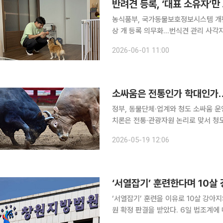
반려견 등록, ‘대표 소유자’
농식품부, 국가동물보호정보시스템 개편
상 개 등록 의무화…번식견 관리 사각지대 줄인다 반려동물을 함께 기르는 
등록 정보는 대표 소유자 1명만 직접 
2026-06-01 11:00
제 양육자가 등록 여부를 증명하기 어
소싸움은 전통인가 학대인가…
정부, 동물단체·업계와 청도 소싸움 
치론은 전통·관광자원 논리로 맞서 청도 소싸움을 둘러싼 논란이 존폐 문제로 번지고 있다. 동물보
호단체는 소에게 상해와 스트레스를 주
2026-05-19 12:06
업계는 전통문화와 관광자원, 종사자 
‘서열잡기’ 훈련을 이유로 10살 강아
원 확정 판결을 받았다. 6일 법조계에 따르면 대법원 1부(천대엽 주심 대법관)은 최근 동물보호법
위반, 재물손괴 혐의로 기소된 애견유치