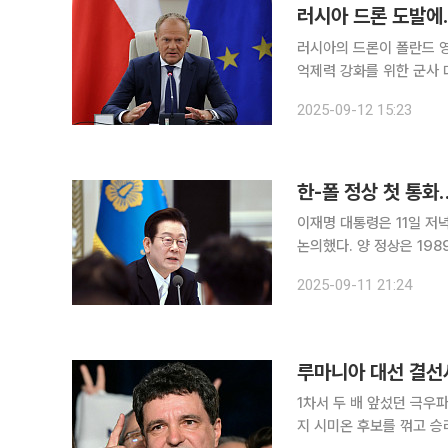
러시아 드론 도발에
러시아의 드론이 폴란드 
억제력 강화를 위한 군사 
도 잠재적 방위 협력을 논의하며 대응 범위를
2025-09-12 15:23
도날드 투스크 폴란드 총
한-폴 정상 첫 통화
이재명 대통령은 11일 저
논의했다. 양 정상은 1989년 수교 이래 정무·경제·인적 교류 등 다양한 분야에서 관계가 꾸준히 발
전해 온 것을 평가했다. 
2025-09-11 21:24
았다. 이 대통령은 “
루마니아 대선 결선
1차서 두 배 앞섰던 극우
지 시미온 후보를 꺾고 승리