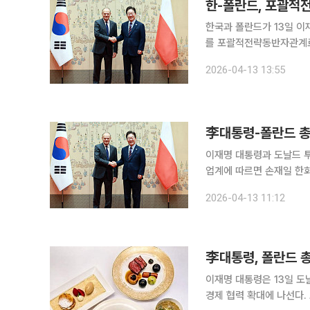
한-폴란드, 포괄적
한국과 폴란드가 13일 이
를 포괄적전략동반자관계로 
기술, 우주 등 미래 산업 전반으로 
2026-04-13 13:55
열린 한-폴란드 정상 확
李대통령-폴란드 총리
이재명 대통령과 도날드 투스
업계에 따르면 손재일 한화
와대에서 열리는 한-폴란드
2026-04-13 11:12
년 한화·현대로템·KAI 등
李대통령, 폴란드 
이재명 대통령은 13일 도
경제 협력 확대에 나선다.