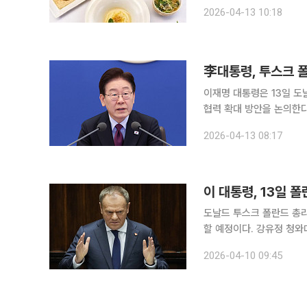
다. 청와대는 이날 이 대통령과 투스크 총리와의 정상회담과 오찬 계기를 활용, 양국 정상 간 밀도 높
2026-04-13 10:18
은 대화 기회를 마련하는
李대통령, 투스크 
이재명 대통령은 13일 도
협력 확대 방안을 논의한다. 청와대는 이날 오전 양국 정상이 회담을 가진 뒤 공동언론발표
오찬을 진행할 예정이라고 
2026-04-13 08:17
이 대통령, 13일 
도날드 투스크 폴란드 총리
할 예정이다. 강유정 청와대 수석대변인은 10일 서면브리핑을 통해 이같이 밝혔다. 이번 방한은 폴
란드 총리로서 27년 만의 
2026-04-10 09:45
정상은 13일 정상회담과 