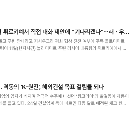
록했고 시미온 후보는 46%에 머물렀다. 앞서 1차 투표에선 시미온 후보
단 후보를 앞섰지만, 양자 대결로 치러진
젤렌스키, 푸틴 15일 튀르키예서 직접 대화 제안에 “기다리겠다”⋯러ㆍ우 정상 회담 성사되나[종합]
고 푸틴 만나라고 지시우크라 평화 협상 진전 여부에 주목 볼로디미르
령이 11일(현지시간) 블라디미르 푸틴 러시아 대통령의 튀르키예에서 직
 밝혔다. 만남이 성사돼 지지부진한 휴전 협상이 속도를 낼 수 있을지 주
목된다. 둘이 대면하게 된다면 약 5년 5개월 만이다. 로이터통신에
격동의 ‘K-원전’, 해외건설 목표 걸림돌 되나
사업의 입지가 커지며 적극적 수주에 나섰던 ‘팀코리아’의 발걸음에 제동이
에 따르면 다음 달로 예정된 체코 원전
월 한국수력원자력(한수원), 두산에너빌리티
체코 두코바니와 테믈린에 1000㎿ 규