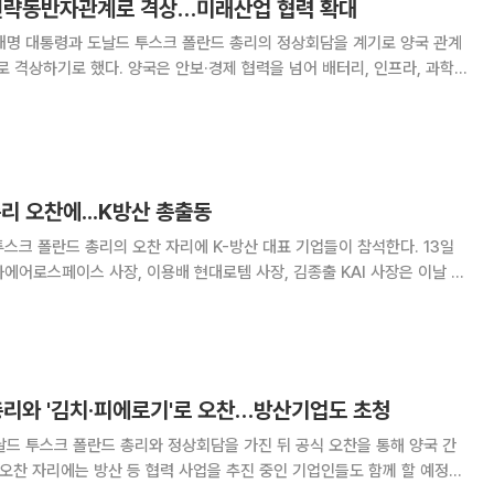
전략동반자관계로 격상…미래산업 협력 확대
재명 대통령과 도날드 투스크 폴란드 총리의 정상회담을 계기로 양국 관계
격상하기로 했다. 양국은 안보·경제 협력을 넘어 배터리, 인프라, 과학
협력 범위를 넓히겠다는 구상이다. 이 대통령은 이날 청와대에서
대회담 모두발언에서 "오늘 투스크 총리님의
 오찬에...K방산 총출동
크 폴란드 총리의 오찬 자리에 K-방산 대표 기업들이 참석한다. 13일
에어로스페이스 사장, 이용배 현대로템 사장, 김종출 KAI 사장은 이날 청
 정상 오찬에 참석한다. 폴란드는 한국의 주요 방산 수출국이다. 2022
은 폴란드 정부와 K2 전차, K9
총리와 '김치·피에로기'로 오찬…방산기업도 초청
날드 투스크 폴란드 총리와 정상회담을 가진 뒤 공식 오찬을 통해 양국 간
 오찬 자리에는 방산 등 협력 사업을 추진 중인 기업인들도 함께 할 예정이