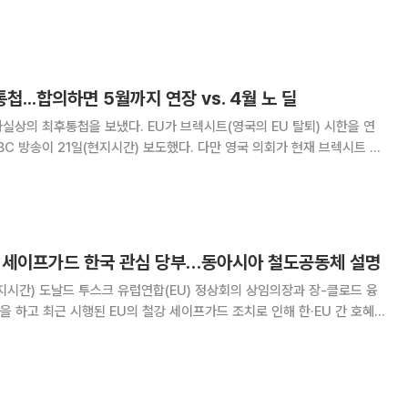
 인터
서 이같이 밝혔다. 두다 대통령은 “현재 우크라이나에 필요한 것은
첩...합의하면 5월까지 연장 vs. 4월 노 딜
사실상의 최후통첩을 보냈다. EU가 브렉시트(영국의 EU 탈퇴) 시한을 연
C 방송이 21일(현지시간) 보도했다. 다만 영국 의회가 현재 브렉시트 협
U 정상회의 상임의장은 이날 브렉시트
한다고 발표했다. 그러나 영국의회가 현
철강 세이프가드 한국 관심 당부…동아시아 철도공동체 설명
지시간) 도날드 투스크 유럽연합(EU) 정상회의 상임의장과 장-클로드 융
 하고 최근 시행된 EU의 철강 세이프가드 조치로 인해 한·EU 간 호혜적
록 EU 측이 관심을 둘 것을 당부했다. 아시아·유럽정상회의
브뤼셀을 방문 중인 문 대통령은 이날 오