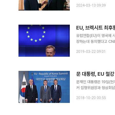
폴란드 대통령이 경고했다. 12일(현지시간) 미국을 방문 중인 두다 대통령은 블룸버그통신과
2024-03-13 09:39
뷰에
EU, 브렉시트 최후통
유럽연합(EU)이 영국에 
장하는데 동의했다고 CNB
상안을 받아들여야 한다는 조건이 붙었다. 도날드 투스크 E
2019-03-22 09:01
기한을 5월 22일로 연장
문 대통령, EU 
문재인 대통령은 19일(현
커 집행위원장과 정상회담을
인 교역 관계가 영향을 받지 않도
2018-10-20 00:55
(ASEM) 참석차 벨기에 