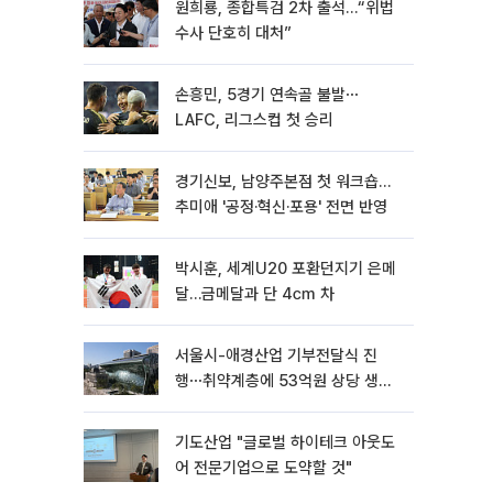
원희룡, 종합특검 2차 출석…“위법
수사 단호히 대처”
손흥민, 5경기 연속골 불발⋯
LAFC, 리그스컵 첫 승리
경기신보, 남양주본점 첫 워크숍…
추미애 '공정·혁신·포용' 전면 반영
박시훈, 세계U20 포환던지기 은메
달…금메달과 단 4㎝ 차
서울시-애경산업 기부전달식 진
행⋯취약계층에 53억원 상당 생활
용품 지원
기도산업 "글로벌 하이테크 아웃도
어 전문기업으로 도약할 것"