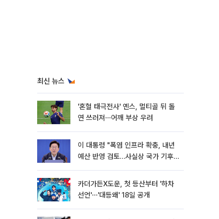
최신 뉴스
'혼혈 태극전사' 옌스, 멀티골 뒤 돌
연 쓰러져⋯어깨 부상 우려
이 대통령 "폭염 인프라 확충, 내년
예산 반영 검토…사실상 국가 기후
재난"
카더가든X도운, 첫 등산부터 '하차
선언'⋯'대등왜' 18일 공개