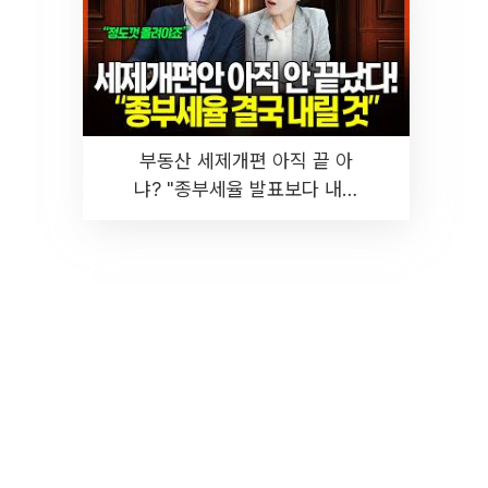
부동산 세제개편 아직 끝 아
냐? "종부세율 발표보다 내릴
것" 장기거주·양도세 전망 I 집
땅지성 I 김인만, 진미윤