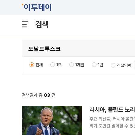
검색
전체
1주
1개월
1년
직접입력
검색결과 총
83
건
러시아, 폴란드 노리
주요 외신들, 러시아 폴란
리가 조만간 벌어질 수 있는 러시아의 무력
스크 총리는 기자회견에서 