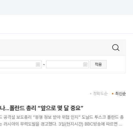
~
적용
정확도순
최신순
나...폴란드 총리 “앞으로 몇 달 중요”
드 공격설 보도총리 “동맹 정보 받아 위협 인지” 도날드 투스크 폴란드 총
도발을 경고했다. 3일(현지시간) BBC방송에 따르면 투
“누굴 겁주려는 건 아니지만, 전쟁 양상이 변하고 있다”며 “이에 앞으로