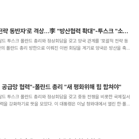
 될 수 있다”고 말했다. 이어 “특
한·폴란드, '포괄적 전략 동반자'로 격상…李 "방산협력 확대"-투스크 "소고기 수출 해결" [종합]
날드 투스크 폴란드 총리와 정상회담을 갖고 양국 관계를 '포괄적 전략 동
 만의 폴란드 총리 방한으로 이뤄진 이번 회담을 계기로 양국은 방산을 축으
첨단기술·안보로 확장했다. 이 대통령은 이날 청와대에서 열
 저와 투스크 총리는 양국이 그간 쌓아
공급망 협력"-폴란드 총리 "새 평화위해 힘 합쳐야"
날드 투스크 폴란드 총리와 정상회담을 갖고 중동 전쟁을 비롯한 국제질서
을 모았다. 이 대통령은 이날 청와대에서 열린 한·폴란
 모두 중동 전쟁이 불러온 위기에 대처하기 위해 글로벌 공급망 안정화가
중요하다는 데 공감했다고 밝혔다. 이 대통령은 "총리님과 저