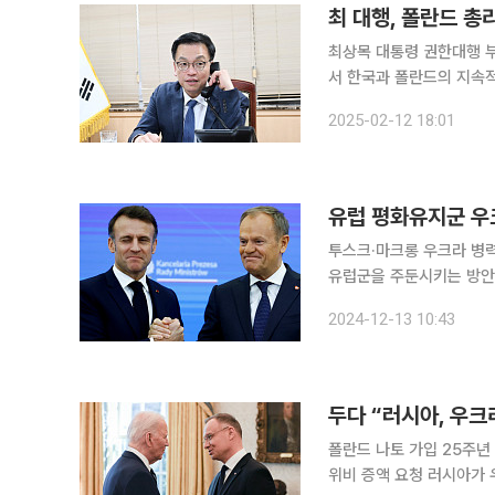
최 대행, 폴란드 총
최상목 대통령 권한대행 부
서 한국과 폴란드의 지속적인 방산 협력을 강조했
고, 양국 관계 발전 방안에 대해 
2025-02-12 18:01
그간 폴란드 주요 인사들
유럽 평화유지군 우
투스크·마크롱 우크라 병력 파병 가능성 논의 프랑스와
유럽군을 주둔시키는 방안
무장지대로 설정된 전선 지
2024-12-13 10:43
두다 “러시아, 우크
폴란드 나토 가입 25주년
위비 증액 요청 러시아가