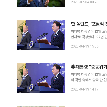
2026-07-04 08:20
몇 달은 정말 중요한 시기가
이재명 대통령이 13일 도
반자'로 격상했다. 27년
로 형성된 협력 기반을 에너지·인프라·
2026-04-13 15:05
린 공동언론발표에서 "오늘
李대통령 "중동위기 
이재명 대통령이 13일 도
의 격변 속에서 양국 간 협력을 강화하기로 뜻
드 공동언론발표에서 양국
2026-04-13 14:17