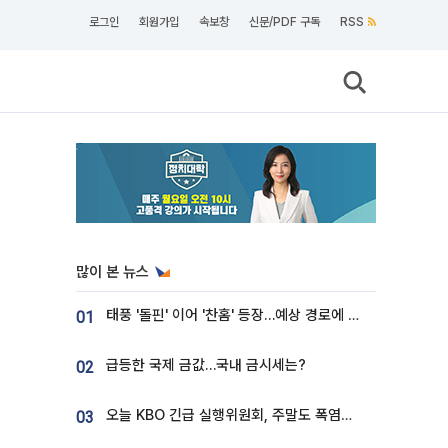
로그인
회원가입
속보창
신문/PDF 구독
RSS
많이 본 뉴스
태풍 '돌핀' 이어 '찬홈' 등장…예상 경로에 한국 '한숨'
01
급등한 국제 금값…국내 금시세는?
02
오늘 KBO 긴급 실행위원회, 주말도 폭염취소 될까
03