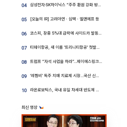
삼성전자·SK하이닉스 “주주 환원 강화 방안 마련”
04
[오늘의 IR] 고려아연ㆍ심텍ㆍ엘앤에프 등
05
코스피, 장중 5%대 급락에 사이드카 발동…삼성·SK 동반 폭락
06
티웨이항공, 새 이름 '트리니티항공' 첫발…SSC 전략 본격화
07
트럼프 “자석 사업을 하라”…제이에스링크, 비중국 영구자석 공급망 구축 속도
08
‘레켐비’ 독주 치매 치료제 시장…국산 신약 등장하나
09
라온로보틱스, 국내 유일 차세대 반도체 공정 로봇 개발 ‘고객사 테스트 진행’
10
최신 영상