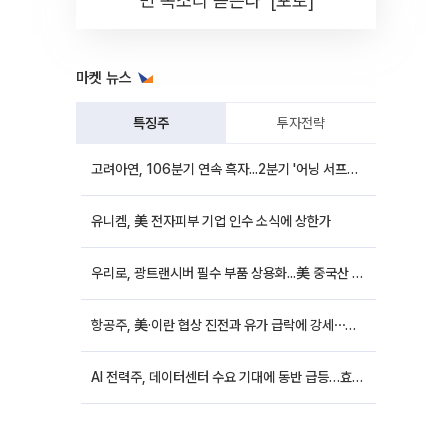
민 목소리 듣는다' [포토]
마켓 뉴스
특징주
투자전략
고려아연, 106분기 연속 흑자...2분기 '어닝 서프라이즈'에 장 초반 12%대 강세
유니켐, 美 전자피부 기업 인수 소식에 상한가
우리로, 광트랜시버 필수 부품 상용화...美 중국산 퇴출 추진에 상승세
항공주, 美·이란 협상 진전과 유가 급락에 강세⋯한진칼 8%↑
AI 전력주, 데이터센터 수요 기대에 동반 급등…효성중공업 10%↑