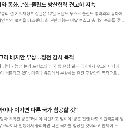
리와 통화..."한-폴란드 방산협력 견고히 지속"
총리 겸 기획재정부 장관은 12일 도날드 투스크 폴란드 총리와의 통화에
다. 최 권한대행은 이날 투스크 총리와 통화를 갖
의견을 나눴다고 기획재정부가 밝혔다. 최 권한대행은 이 통화에서
이 한국의 민주주의에 대한 신뢰를 표
크라 배치안 부상…정전 감시 목적
 영국 등 유럽 일부 국가에서 우크라이나에
이 거론되고 있다. 미국과 유럽에서 부상하는 휴전 구상안의 목적으로 비
역의 평화 유지 활동을 임무로 한다. 러시아에 대한 일정 부문의 억제 효
과가 기대되지만 실현을 위해서는 많은 과제가 남아있다. 일본 니혼
라이나 이기면 다른 국가 침공할 것”
 맞아 백악관 방문“러시아 차단하고 벌해야”방문 전엔 나토 회원국들에 방
 우크라이나 전쟁에서 승리하면 다른 국가를 침공할 것이라고 안제이 두다