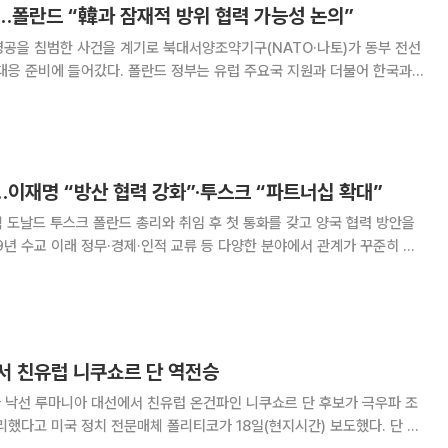
…폴란드 “韓과 잠재적 방위 협력 가능성 논의”
영공을 침범한 사건을 계기로 북대서양조약기구(NATO·나토)가 동부 전선
대응 준비에 들어갔다. 폴란드 정부는 유럽 주요국 지원과 더불어 한국과
 넓히고 있다. 11일(현지시간) 블룸버그통신에 따르면
리는 이날 바르샤바에서 열린 기자회견에서
…이재명 “방산 협력 강화”·투스크 “파트너십 확대”
녁 도날드 투스크 폴란드 총리와 취임 후 첫 통화를 갖고 양국 협력 방안을
앞으로는 방산, 인프라, 교역·투자 등에서 협력을 더욱 강화하기로 의견을 모
역사와 가치를 공유하는 양국이
서 친유럽 니쿠쇼르 단 역전승
파 낙선 루마니아 대선에서 친유럽 온건파인 니쿠쇼르 단 후보가 극우파 조
했다고 미국 정치 전문매체 폴리티코가 18일(현지시간) 보도했다. 단 당