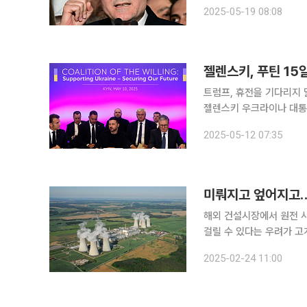
선인은 득표율 54%를 기
2025-05-19 08:08
가 두 배 가까운 격차로 
트럼프, 휴전을 기다리지 말
젤렌스키 우크라이나 대통
접 대화 제안에 응하겠다고
2025-05-12 07:35
미뤄지고 엎어지고… 
해외 건설시장에서 원전 
걸릴 수 있다는 우려가 고개를 들고 있다. 24일 건설업계 등
사업 본계약의 지연 가능성이 제기되고 있다. 지난해 7
2025-02-24 11:00
와 대우건설 컨소시엄은 