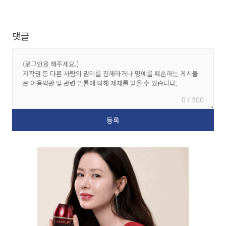
댓글
0 / 300