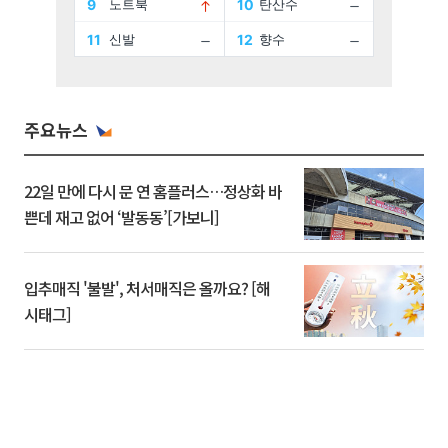
주요뉴스
22일 만에 다시 문 연 홈플러스…정상화 바
쁜데 재고 없어 ‘발동동’[가보니]
입추매직 '불발', 처서매직은 올까요? [해
시태그]