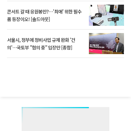
콘서트 갈 때 응원봉만?⋯'최애' 위한 필수
품 등장이오! [솔드아웃]
서울시, 정부에 정비사업 규제 완화 '건
의'⋯국토부 "협의 중" 입장만 [종합]