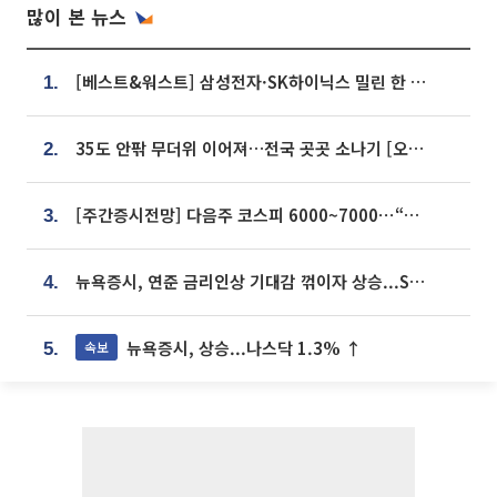
많이 본 뉴스
[베스트&워스트] 삼성전자·SK하이닉스 밀린 한 주…상상인증권은 85% 급등
1.
35도 안팎 무더위 이어져…전국 곳곳 소나기 [오늘 날씨]
2.
[주간증시전망] 다음주 코스피 6000~7000⋯“外人 수급은 정책이 변수”
3.
뉴욕증시, 연준 금리인상 기대감 꺾이자 상승...S&P500 사상 최고치 [종합]
4.
뉴욕증시, 상승...나스닥 1.3% ↑
속보
5.