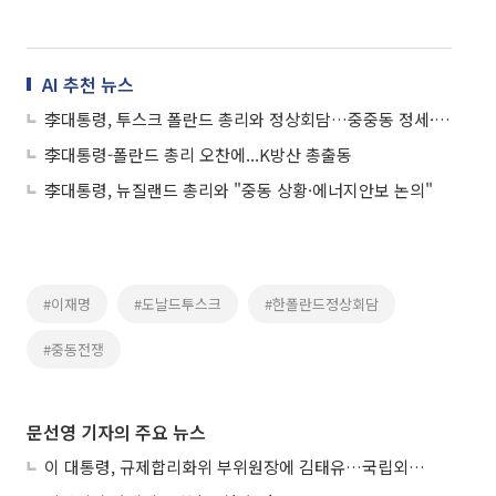
AI 추천 뉴스
李대통령, 투스크 폴란드 총리와 정상회담…중중동 정세·방산 협력 논의
李대통령-폴란드 총리 오찬에...K방산 총출동
李대통령, 뉴질랜드 총리와 "중동 상황·에너지안보 논의"
#이재명
#도날드투스크
#한폴란드정상회담
#중동전쟁
문선영 기자의 주요 뉴스
이 대통령, 규제합리화위 부위원장에 김태유…국립외교원장 김흥규