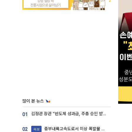
많이 본 뉴스
김정관 장관 “반도체 성과급, 주총 승인 받도록”…상법·자본시장법 개정 시사
01
중부내륙고속도로서 미상 폭발물 발견
02
속보