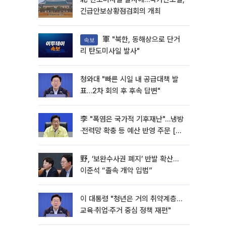
긴급안보상황점검회의 개최
軍 "북한, 동해상으로 단거
속보
리 탄도미사일 발사"
청와대 "빠른 시일 내 공급대책 발
표…2차 회의 후 후속 답변"
李 "폭염은 국가적 기후재난"…냉방
·전력망 확충 등 예산 반영 주문 [종
합]
野, ‘보완수사권 폐지’ 반발 확산…
이준석 “졸속 개악 입법”
이 대통령 "청년은 거의 취약계층…
교육·취업·주거 중심 정책 재편"