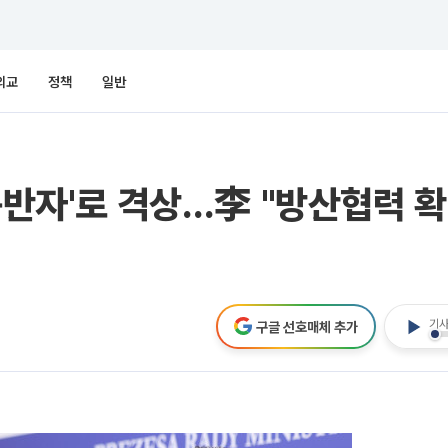
외교
정책
일반
 동반자'로 격상…李 "방산협력 
기사
구글 선호매체 추가