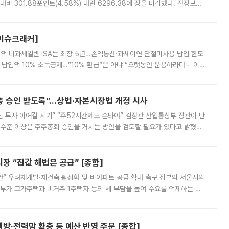
비 301.88포인트(4.58%) 내린 6296.38에 장을 마감했다. 전장보다
스피는 장중 한때 6550.94까지 오르기도 했으나 6238.32까지 밀리기도 했
[이슈크래커]
 전액 비과세일반 ISA는 최장 5년…손익통산·과세이연 단절미사용 납입 한도
납입액 10% 소득공제…“10% 환급”은 아냐 “오랫동안 운용하라더니 이제
 ‘만능 절세 통장’으로 불리는 개인종합자산관리계좌(ISA)가 두 갈래로 개
주총 승인 받도록”…상법·자본시장법 개정 시사
닌 투자 이어갈 시기” “주52시간제도 손봐야” 김정관 산업통상부 장관이 반
 수준 이상은 주주총회 승인을 거치는 방안을 검토할 필요가 있다고 밝혔다.
배구조와 주주권 강화 논의가 이어지는 가운데, 핵심 연구인력에 대한
 “집값 해법은 공급” [종합]
안” 우려재개발·재건축 활성화 및 비아파트 공급 확대 촉구 정부와 서울시의
정부가 고가주택과 비거주 1주택자 등의 세 부담을 높여 수요를 억제하는 카
키울 것이라며 세금이 아닌 공급이 근본적인 처방이라고 전면 반박했다.
방·전력망 확충 등 예산 반영 주문 [종합]