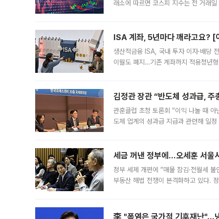
래소에 따르면 코스피 지수는 전 거래일 대
1.81% 내린 6478.75에 출발한 코
다. 이날 오전
ISA 계좌, 5년마다 깨라고요? 
생산적금융 ISA, 국내 투자 이자·배당
이월도 폐지…기존 계좌까지 적용청년형 
는 5년마다 계좌를 해지하라는 건가요?”
편을
김정관 장관 “반도체 성과급, 
관훈클럽 초청 토론회 “이익 나눌 때 아
도체 업계의 성과급 지급과 관련해 일정
최근 상법·자본시장법 개정으로 기업 지
세금 꺼낸 정부에…오세훈 서울시장
정부 세제 개편에 “매물 잠김·전월세 불
부동산 해법 전쟁이 본격화하고 있다. 
드를 꺼내자 서울시는 전·월세 부담만 
李 "폭염은 국가적 기후재난"…냉