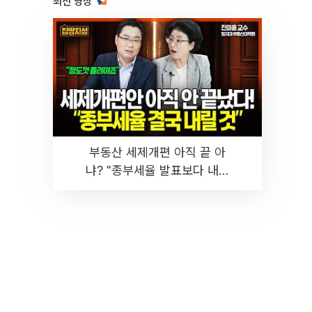
최신 영상
부동산 세제개편 아직 끝 아
냐? "종부세율 발표보다 내릴
것" 장기거주·양도세 전망 I 집
땅지성 I 김인만, 진미윤