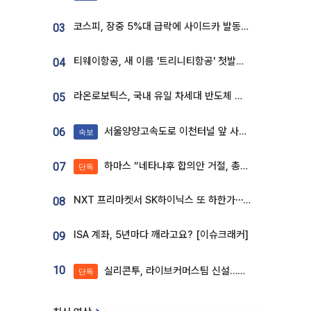
코스피, 장중 5%대 급락에 사이드카 발동…삼성·SK 동반 폭락
03
티웨이항공, 새 이름 '트리니티항공' 첫발…SSC 전략 본격화
04
라온로보틱스, 국내 유일 차세대 반도체 공정 로봇 개발 ‘고객사 테스트 진행’
05
서울양양고속도로 이천터널 앞 사고 발생
06
속보
하마스 “네타냐후 합의안 거절, 총선 앞두고 시간 끌기”
07
단독
NXT 프리마켓서 SK하이닉스 또 하한가⋯‘11주 거래’에 시초가 왜곡
08
ISA 계좌, 5년마다 깨라고요? [이슈크래커]
09
10
실리콘투, 라이브커머스팀 신설…K뷰티 ‘글로벌 판매망’ 확대[K뷰티 라방戰]
단독