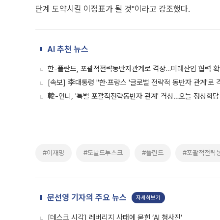
단계 도약시킬 이정표가 될 것"이라고 강조했다.
AI 추천 뉴스
한-폴란드, 포괄적전략동반자관계로 격상…미래산업 협력 
[속보] 李대통령 "한·프랑스 '글로벌 전략적 동반자 관계'로 
韓-인니, '특별 포괄적전략동반자 관계' 격상…오늘 정상회담
#이재명
#도날드투스크
#폴란드
#포괄적전략
문선영 기자의 주요 뉴스
자세히보기
[데스크 시각] 레버리지 사태에 묻힌 ‘AI 청사진’