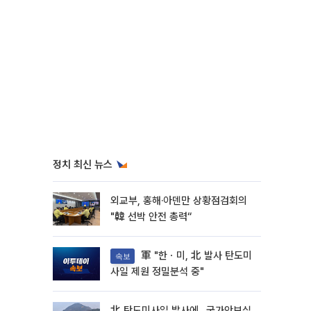
정치 최신 뉴스
외교부, 홍해·아덴만 상황점검회의
"韓 선박 안전 총력“
軍 "한ㆍ미, 北 발사 탄도미
속보
사일 제원 정밀분석 중"
北 탄도미사일 발사에…국가안보실,