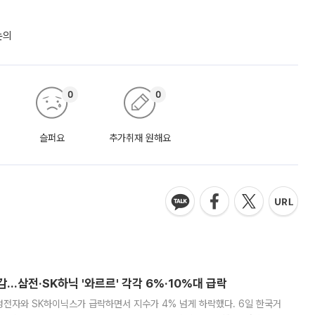
논의
0
0
슬퍼요
추가취재 원해요
감…삼전·SK하닉 '와르르' 각각 6%·10%대 급락
삼성전자와 SK하이닉스가 급락하면서 지수가 4% 넘게 하락했다. 6일 한국거