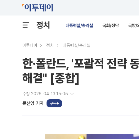
정치
대통령실/총리실
국회/정당
국방/
이투데이
정치
대통령실/총리실
한·폴란드, '포괄적 전략
해결" [종합]
수정 2026-04-13 15:05
문선영 기자
구독