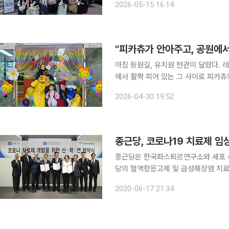
2026-05-15 16:14
였다. 이투데이 취재를 종합하면, 
아침 등원길, 유치원 현관이 달랐다.
에서 활짝 피어 있는 그 사이로 피카츄
리고 있는 것은 아이의 아빠였고, 공주
2026-04-30 19:52
친구의 엄마였다. 가방을 멘 아이들의 
종근당은 한국파스퇴르연구소와 세포 
당의 혈액항응고제 및 급성췌장염 치료제
시험을 진행한다고 17일 밝혔다. 양사는 이날 식품의약품안전처로부터 나파벨탄에 대한 임상을 승
2020-06-17 21:34
인 받았다. 임상시험은 한국원자력의