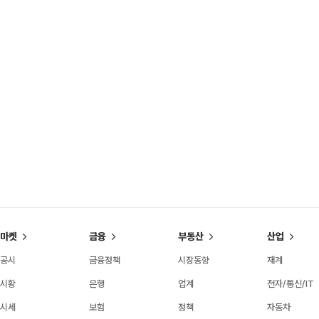
마켓
금융
부동산
산업
공시
금융정책
시장동향
재계
시황
은행
업계
전자/통신/IT
시세
보험
정책
자동차