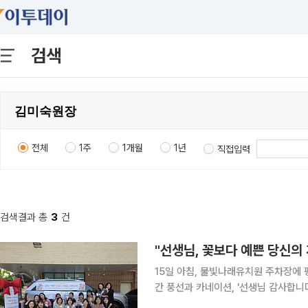
검색
전체
1주
1개월
1년
직접입력
검색결과 총
3
건
15일 아침, 물빛나래유치원 주차장에 평소와 다른 풍경이
간 풍선과 카네이션, '선생님 감사합니
들이 출근하기 전, 김미숙 원장과 원감