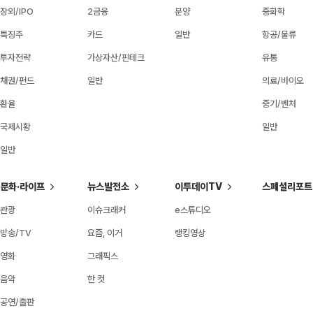
장외/IPO
2금융
분양
중화학
특징주
카드
일반
항공/물류
투자전략
가상자산/핀테크
유통
채권/펀드
일반
의료/바이오
환율
중기/벤처
국제시황
일반
일반
문화·라이프
뉴스발전소
이투데이TV
스페셜리포트
관광
이슈크래커
e스튜디오
방송/TV
요즘, 이거
랭킹영상
영화
그래픽스
음악
한 컷
공연/출판