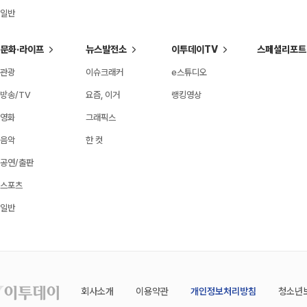
일반
문화·라이프
뉴스발전소
이투데이TV
스페셜리포트
관광
이슈크래커
e스튜디오
방송/TV
요즘, 이거
랭킹영상
영화
그래픽스
음악
한 컷
공연/출판
스포츠
일반
회사소개
이용약관
개인정보처리방침
청소년