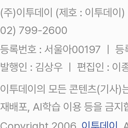
(주)이투데이 (제호 : 이투데이
02) 799-2600
등록번호 : 서울아00197 ㅣ 등록일
발행인 : 김상우 ㅣ 편집인 : 
이투데이의 모든 콘텐츠(기사)는
재배포, AI학습 이용 등을 금지
Copyright 2006.
이투데이
.