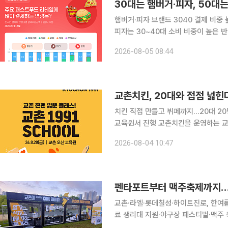
30대는 햄버거·피자, 50
햄버거·피자 브랜드 3040 결제 비중 높
피자는 30~40대 소비 비중이 높은 반
와이즈앱·리테일이 한국인의 신용카드와
2026-08-05 08:44
(4~6월) 주요 햄버거와 피자 브랜드는
교촌치킨, 20대와 접점 넓힌다
치킨 직접 만들고 뷔페까지…20대 2
교육원서 진행 교촌치킨을 운영하는 교촌에프앤비가 20대 고객과의 접점을 확대하기 위해 브랜드
체험 프로그램인 '교촌 찐팬 입문 클래스 19
2026-08-04 10:47
쿨'은 참가자가 치킨을 직접 만들고 맛
펜타포트부터 맥주축제까지…유
교촌·라엘·롯데칠성·하이트진로, 한여
료 생리대 지원·야구장 페스티벌·맥주 
위한 맞춤형 현장 마케팅 전개 식음료 및 유통업계가 본격적인 여름 축제철을 맞아 현장 맞춤형 프