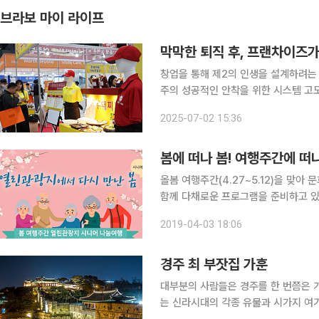
브라보 마이 라이프
막막한 퇴직 후, 프랜차이즈가
창업을 통해 제2의 인생을 설계하려는
주의 성공적인 안착을 위한 시스템 고도화에 나섰다. 서울시가 발표한 
황’에 따르면 가맹수 증가, 연평균 매
2025-07-02 15:36
이러한 흐름 속에서 더벤티, 컴포즈커
봄에 떠나 봄! 여행주간에 떠
올봄 여행주간(4.27~5.12)을 맞
함께 다채로운 프로그램을 준비하고 있
계절로 분산하고 국내 여행을 활성화하
2019-04-03 18:06
(travelweek.visitkorea.or.k
경주 최 부잣집 가훈
대부분의 사람들은 경주를 한 번쯤은 가
는 신라시대의 각종 유물과 시가지 여