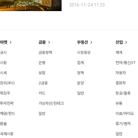
으로 몰고 갔다. 시니어가 되고 나서도 1년에 한 번쯤은 찾아가고 있지만 웅장함과 신비스러움은 점
2016-11-24 11:23
점 시들어가고 있는 것 같다. 경주에서
마켓
금융
부동산
산업
공시
금융정책
시장동향
재계
시황
은행
업계
전자/통신/IT
시세
보험
정책
자동차
장외/IPO
2금융
분양
중화학
특징주
카드
일반
항공/물류
투자전략
가상자산/핀테크
유통
채권/펀드
일반
의료/바이오
환율
중기/벤처
국제시황
일반