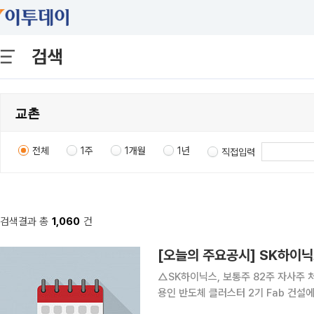
검색
전체
1주
1개월
1년
직접입력
검색결과 총
1,060
건
△SK하이닉스, 보통주 82주 자사주 처분. 약 
용인 반도체 클러스터 2기 Fab 건설에 35조2246
건설에 19조1000억원 신규 시설 투자 △SK하이닉스, 보통주 1주당 375원 분기 현금배당 △DB