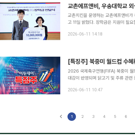
교촌에프앤비, 우송대학교 외
교촌치킨을 운영하는 교촌에프앤비가 
고 11일 밝혔다. 장학금은 지원이 필요
예정이다 교촌에프앤비는 9일 우송대학교 솔파인레스토랑에서 외식조리대학 장학금 전달식을 열었
2026-06-11 14:18
다. 이번 장학금은 외식·조리 분야를
2026 국제축구연맹(FIFA) 북중미 
대감이 반영되며 닭고기 및 주류 관련 종목들이 장
르면 오전 10시 35분 기준 마니커
2026-06-11 10:47
(26.47%), 푸드나무(12.20%), 체리
1
2
3
4
5
6