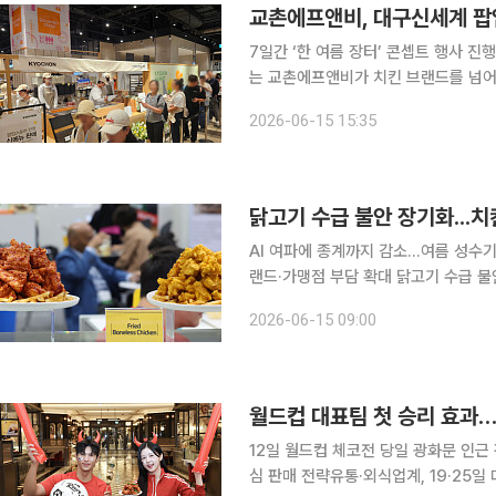
교촌에프앤비, 대구신세계 팝
7일간 ‘한 여름 장터’ 콘셉트 행사 진행치킨
는 교촌에프앤비가 치킨 브랜드를 넘어
로서의 오프라인 경쟁력을 다졌다. 교촌에프앤비는 5일부터 11일까지 신세계백화점 대구점 지하 1
2026-06-15 15:35
층 식품관에서 진행한 ‘한 여름 장터’
닭고기 수급 불안 장기화...치
AI 여파에 종계까지 감소…여름 성수
랜드·가맹점 부담 확대 닭고기 수급 불안이 예상보다 길어지면서 치킨업계의 닭고기 확보 부담이 커
지고 있다. 더군다나 닭고기 소비가 
2026-06-15 09:00
해소되기 어렵다는 전망도 나온다. 매
12일 월드컵 체코전 당일 광화문 인근
심 판매 전략유통·외식업계, 19·25일 대표팀 경기 대비