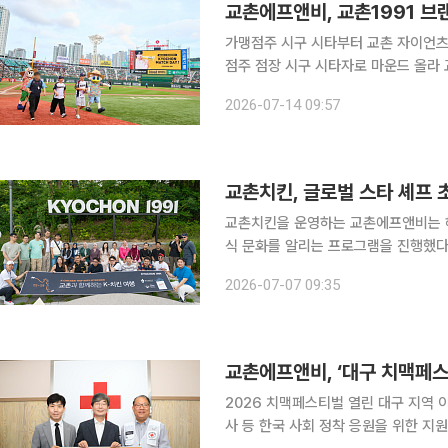
교촌에프앤비, 교촌1991 
가맹점주 시구 시타부터 교촌 자이언츠
점주 점장 시구 시타자로 마운드 올라 교촌에프앤비가 롯데 자이언츠와 함께 가맹점주와 직원이 참
여하는 특별한 스포츠 이벤트를 진행했다. 국내 프랜차이즈 교촌치킨을 운영하는 교촌
2026-07-14 09:57
14일 부산 사직야구장에서 '교촌199
교촌치킨, 글로벌 스타 셰프 
교촌치킨을 운영하는 교촌에프앤비는 해외 유명 셰프와 요리연구가를 한국으로 초청해 K-치킨과 미
식 문화를 알리는 프로그램을 진행했다고 7일 밝혔다. 이번 프로그램은
국인 관광객들이 교촌의 조리 노하우와
2026-07-07 09:35
을 확인할 수 있도록 마련됐다. 한국관
교촌에프앤비, ‘대구 치맥페스
2026 치맥페스티벌 열린 대구 지역 
사 등 한국 사회 정착 응원을 위한 지원 교촌치킨을 운영하는 교촌에프앤비가 대구지역 이주민들