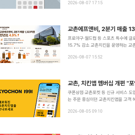
2026-08-07 17:15
2026년 2분기 잠정 매출 230
교촌에프앤비, 2분기 매출 1
프로야구·월드컵 등 스포츠 특수에 글
15.7% 감소 교촌치킨을 운영하는 교촌에프앤비가 올해 2분기 치킨 수요 확대와 글로벌·신사업 성
장에 힘입어 매출을 늘렸다. 다만 원
2026-08-07 15:52
교촌에프앤비는 올해 2분기 연결 기준 매
교촌, 치킨앱 멤버십 개편 "포
쿠폰상점·교촌포켓 등 신규 서비스 도입리뷰
는 주문 중심이던 교촌치킨앱을 고객 
다. 이번 리뉴얼을 통해 멤버십 포인트 적립을 확대하고 고객 참여형 포인트 적립 이벤트와 '쿠폰상
2026-08-05 09:10
점', 상품권 공유 서비스 '교촌포켓'을