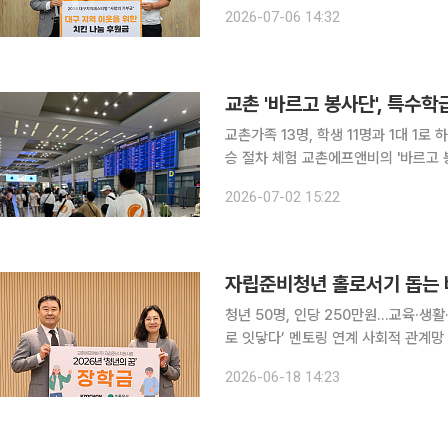
한국 사회 정착을 응원하기 위해 사랑의 기부금 10
2026-07-06 14:32
사 대구광역시지사에서 '2026 대구
교촌 '바르고 봉사단', 특수
교촌가족 13명, 학생 11명과 1대 1
승 절차 체험 교촌에프앤비의 '바르고 봉사단'이 특수학급 학생들과 공항철도 체험학습을 진행했다.
교촌에프앤비는 서울 방화초등학교와 흑
2026-07-02 15:22
항터미널과 인천국제공항을 방문하는 
자립준비청년 홀로서기 돕는 
청년 50명, 인당 250만원…교육·생
로 잇닿다’ 멘토링 연계 사회적 관계망 확장 세상에 첫발을 내딛는 자립준비청년들의 
서기를 돕기 위해 국내 대표 치킨 프랜
2026-06-18 14:23
사회 구성원으로 안착할 수 있도록 정