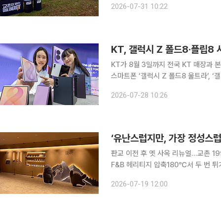
2026-07-31 10:22
KT, 갤럭시 Z 폴드8·플립8
KT가 8월 3일까지 전국 KT 매장과
스마트폰 ‘갤럭시 Z 폴드8 울트라’, ‘갤
는 신모델 출시를 기념해 두 가지 혜택
2026-07-28 10:26
였다. KT는 사전 예약 기간 내 전 채
판교 이전 후 옛 사옥 리뉴얼...교촌 
F&B 헤리티지 압축180℃서 두 번 튀
트’ 거점 낙점...8~9월 외국인 관광
2026-07-19 12:00
에프앤비 오산교육원’을 찾았다. 이곳