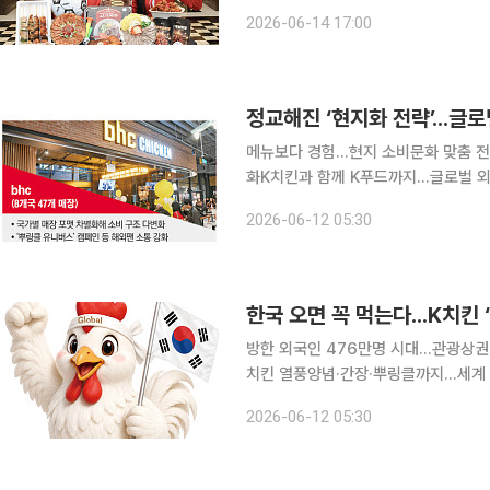
본선 첫 경기에서 한구 축구 국가대표
2026-06-14 17:00
어지고 있다. 편의점 매출이 급증한 가
정교해진 ‘현지화 전략’...글
메뉴보다 경험...현지 소비문화 맞춤 전
화K치킨과 함께 K푸드까지...글로벌 외식 플랫폼으로 도약 국내
로벌 시장이 치킨업계의 신성장동력이 
2026-06-12 05:30
한국 오면 꼭 먹는다...K치킨
방한 외국인 476만명 시대...관광상권 
치킨 열풍양념·간장·뿌링클까지...세계 사로잡은 건 한국식 
로벌 시장에서 존재감을 키우고 있다. 
2026-06-12 05:30
야식’이었다. 최근엔 온라인스트리밍서