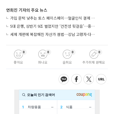
연희진 기자의 주요 뉴스
가입 문턱 낮추는 토스 페이스페이⋯얼굴인식 결제 확산 속도낸다
5대 은행, 상반기 9조 벌었지만 ‘건전성 뒷걸음’⋯중기대출 문턱 높아지나
세제 개편에 복잡해진 자산가 셈법⋯강남 고령자·다주택자 ‘자산재편 고심’
0
0
0
0
좋아요
화나요
슬퍼요
추가취재 원해요