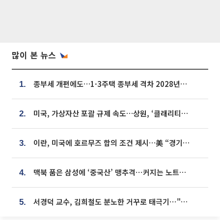
많이 본 뉴스
종부세 개편에도…1·3주택 종부세 격차 2028년부터 확대
1.
미국, 가상자산 포괄 규제 속도…상원, ‘클래리티법’ 9월 절차투표 추진
2.
이란, 미국에 호르무즈 합의 조건 제시…美 “경기 아직 안 끝나” [종합]
3.
맥북 품은 삼성에 ‘중국산’ 맹추격⋯커지는 노트북 OLED 시장
4.
서경덕 교수, 김희철도 분노한 거꾸로 태극기⋯"엉터리는 아냐, 아쉬울 뿐"
5.