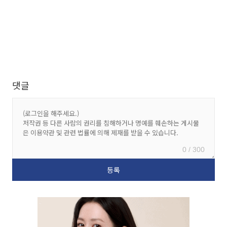
댓글
0 / 300