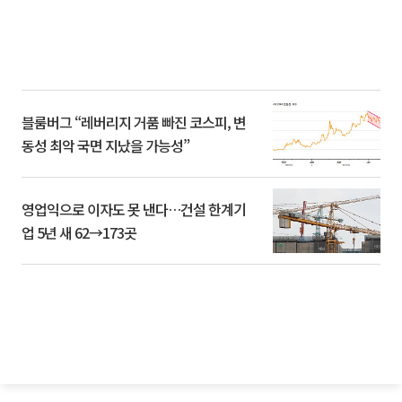
블룸버그 “레버리지 거품 빠진 코스피, 변
동성 최악 국면 지났을 가능성”
영업익으로 이자도 못 낸다…건설 한계기
업 5년 새 62→173곳