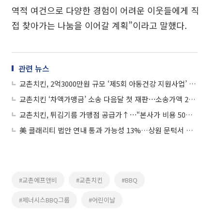
역적 여건으로 다양한 경험이 어려운 이웃들에게 직
접 찾아가는 나눔을 이어갈 계획”이라고 말했다.
관련 뉴스
교촌치킨, 2억3000만원 규모 ‘제5회 아동건강 지원사업’ 본격 시작
교촌치킨 ‘차액가맹금’ 소송 다음달 첫 재판⋯소송가액 23억원
교촌치킨, 튀김기름 가맹점 공급가↑⋯“본사가 비용 50% 부담”
美 클래리티 법안 연내 통과 가능성 13%…상원 문턱서 제동
#교촌에프앤비
#교촌치킨
#BBQ
#제너시스BBQ그룹
#어린이날